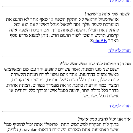
חזרה למעלה
השפה שלי אינה ברשימה!
או שהמנהל הראשי לא התקין השפה או שאף אחד לא תרגם את
המערכת לשפה שלך. נסה לשאול מנהל ראשי האם הוא יכול
להתקין את חבילת השפה שאתה צריך. אם חבילת השפה אינה
קיימת, תרגיש חופשי ליצור תרגום חדש. ניתן למצוא מידע נוסף
באתר
phpBB
®.
חזרה למעלה
מה הן התמונות לצד שם המשתמש שלי?
ישנם שני סוגי תמונות אשר עשויים להופיע יחד עם שם המשתמש
כאשר צופים בהודעות. אחד מהם עשוי להיות תמונה הקשורה
לדרגה שלך, בדרך כלל בצורה של כוכבים, ריבועים או נקודות,
המציין כמה הודעות כתבת או את מעמדך בפורום. תמונה אחרת,
בדרך כלל גדולה יותר, ידועה כסמל אישי ובדרך כלל ייחודית או
אישית לכל משתמש.
חזרה למעלה
איך אני יכול להציג סמל אישי?
בתוך לוח הבקרה למשתמש תחת "פרופיל" אתה יכול להוסיף סמל
אישי באמצעות אחת מארבע השיטות הבאות: Gravatar, גלריה,