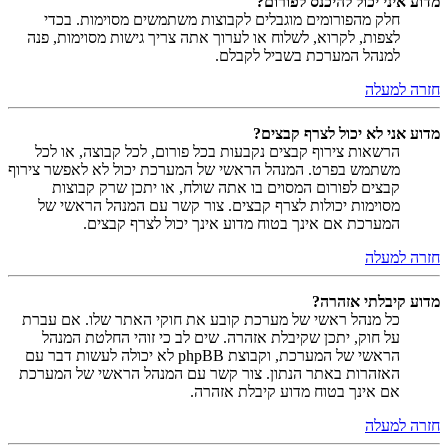
מדוע איני יכול להיכנס לפורום?
חלק מהפורומים מוגבלים לקבוצות משתמשים מסוימות. בכדי
לצפות, לקרוא, לשלוח או לערוך אתה צריך גישות מסוימות, פנה
למנהל המערכת בשביל לקבלם.
חזרה למעלה
מדוע אני לא יכול לצרף קבצים?
הרשאות צירוף קבצים נקבעות בכל פורום, לכל קבוצה, או לכל
משתמש בפרט. המנהל הראשי של המערכת יכול לא לאפשר צירוף
קבצים לפורום המסוים בו אתה שולח, או יתכן שרק קבוצות
מסוימות יכולות לצרף קבצים. צור קשר עם המנהל הראשי של
המערכת אם אינך בטוח מדוע אינך יכול לצרף קבצים.
חזרה למעלה
מדוע קיבלתי אזהרה?
כל מנהל ראשי של מערכת קובע את חוקי האתר שלו. אם עברת
על חוק, יתכן שקיבלת אזהרה. שים לב כי זוהי החלטת המנהל
הראשי של המערכת, וקבוצת phpBB לא יכולה לעשות דבר עם
האזהרות באתר הנתון. צור קשר עם המנהל הראשי של המערכת
אם אינך בטוח מדוע קיבלת אזהרה.
חזרה למעלה