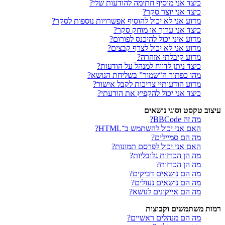
כיצד אני מוסיף חתימה להודעות שלי?
כיצד אני יוצר סקר?
מדוע אני לא יכול להוסיף אפשרויות נוספות לסקר?
כיצד אני ערוך או מוחק סקר?
מדוע איני יכול להיכנס לפורום?
מדוע אני לא יכול לצרף קבצים?
מדוע קיבלתי אזהרה?
כיצד ניתן לדווח למנהל על הודעות?
מהו כפתור ה“שמור” בשליחת הנושא?
מדוע הודעותיי צריכות לקבל אישור?
כיצד אני יכול להקפיץ את הודעתי?
עיצוב טקסט וסוגי נושאים
מה זה BBCode?
האם אני יכול להשתמש ב־HTML?
מה הם סמיילים?
האם אני יכול לפרסם תמונות?
מה הן הכרזות גלובליות?
מה הן הכרזות?
מה הם נושאים דביקים?
מה הם נושאים נעולים?
מה הם אייקונים לנושא?
רמות משתמשים וקבוצות
מה הם מנהלים ראשיים?