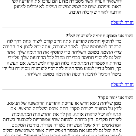
להשאיר הערה אשר מסבירה מדוע הם ערכו את ההודעה לפי
ראות עיניהם. שים לב שמשתמשים רגילים לא יכולים למחוק
הודעה לאחר שקיבלה תגובה.
חזרה למעלה
כיצד אני מוסיף חתימה להודעות שלי?
כדי להוסיף חתימה להודעה אתה חייב קודם ליצור אחת דרך לוח
הבקרה למשתמש שלך. לאחר שנוצרה, אתה יכול לסמן את התיבה
צרף חתימה
בטופס השליחה כדי להוסיף את החתימה שלך. אתה
יכול גם להוסיף חתימה כברירת מחדל לכל ההודעות שלך על־ידי
בחירת האפשרות המתאימה בלוח הבקרה למשתמש. אם תעשה
כך, תוכל עדיין למנוע מהחתימה להתווסף להודעות מסוימות על־ידי
ביטול הסימון לתיבת הוספת החתימה בטופס השליחה.
חזרה למעלה
כיצד אני יוצר סקר?
בזמן שליחת נושא חדש או עריכת ההודעה הראשונה של הנושא,
לחץ על התווית “יצירת סקר” תחת טופס השליחה הראשי. אם
אתה לא יכול לראות אותה, אין לך את ההרשאות המתאימות
ליצירת סקרים. הזן כותרת ולפחות שתי אפשרויות להצבעה בשדות
המתאימים וודא שכל אפשרות בשורה נפרדת בתיבת הטקסט.
אתה יכול גם לקבוע את מספר האפשרויות אשר משתמשים יכולים
לבחור במשך ההצבעה תחת “אפשרויות לכל משתמש”, זמן הגבלה