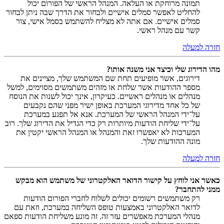
תמונה מרוחקת או העלאה. המנהל הראשי של הפורום יכול
להחליט לאפשר סמלים אישיים ולבחור את הדרך שבה ניתן לבחור
סמלים אישיים. אם אתה לא מצליח להשתמש בסמל אישי, צור
קשר עם מנהל ראשי.
חזרה למעלה
מהו הדירוג שלי וכיצד אני משנה אותו?
דירוגים, אשר מופיעים תחת שם המשתמש שלך, מציינים את
מספר ההודעות אשר שלחת או מזהים משתמשים מסוימים, למשל
מנהלים או מנהלים ראשיים. כעיקרון, אינך יכול לשנות את הנוסח
של כל אחד מדירוגי המערכת באופן ישיר מפני שהם נקבעים
על־ידי המנהל הראשי של המערכת. אנא אל תפגע במערכת
על־ידי שליחת הודעות מיותרות רק כדי הגדיל את הדירוג שלך. רוב
המערכות לא יאפשרו זאת והמנהל או המנהל הראשי יקטין את
מונה ההודעות שלך.
חזרה למעלה
כאשר אני לוחץ על קישור הדואר האלקטרוני של משתמש הוא מבקש
ממני להתחבר?
רק משתמשים רשומים יכולים לשלוח לחברי הפורום הודעות
לדואר האלקטרוני באמצעות טופס השליחה במערכת, וזאת עם
מנהלי המערכת מאפשרים עזר זה. זה מונע משליחת הודעות ספאם