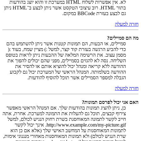
לא. אין אפשרות לשלוח HTML במערכת זו והוא יוצג בהודעות
בתור HTML. רוב עיצובי הטקסט אשר ניתן לבצע ב־HTML ניתן
גם לבצע בעזרת BBCode במקום.
חזרה למעלה
מה הם סמיילים?
סמיילים, או הבעות, הם תמונות קטנות אשר ניתן להשתמש בהם
כדי להביע הרגשה בעזרת קוד קצר, למשל :) מציין שמח, בעוד :(
מסמן עצוב. את הרשימה המלאה של ההבעות ניתן לראות בטופס
השליחה. נסה לא להגזים בסמיילים, מפני שהם יכולים להפוך את
ההודעה ללא קריאה ומנהל יכול להוציא אותם או להסיר את
ההודעה בשלמותה. המנהל הראשי של המערכת יכול גם לקבוע
הגבלה למספר הסמיילים אשר תוכל להוסיף להודעות.
חזרה למעלה
האם אני יכול לפרסם תמונות?
כן, ניתן להציג תמונות בהודעות שלך. אם המנהל הראשי מאפשר
צירוף קבצים, תוכל גם להעלות את התמונה למערכת. אחרת, אתה
חייב לקשר לתמונה המאוחסנת בשרת רחוק הנגיש לכולם, למשל
http://www.example.com/my-picture.gif. אינך יכול לקשר
לתמונות המאוחסנות על המחשב האישי שלך (אלא אם כן הוא
שרת הנגיש לכולם) ולא תמונות המאוחסנות מאחורי מנגנוני אימות,