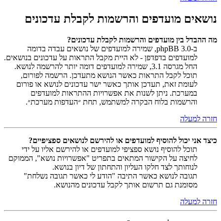
נושאים מועדפים והרשמות לקבלת עדכונים
מה ההבדל בין מועדפים והרשמות לקבלת עדכונים?
ב-phpBB 3.0, שמירה למועדפים של נושאים עבדה בדומה
למועדפים בדפדפן - לא היית מקבל התראות על עדכונים בנושאים.
החל מגרסה 3.1, שמירה למועדפים דומה יותר להרשמה לנושא.
תוכל לקבל התראות כאשר הנושא מתעדכן. הרשמה לפורום,
לעומת זאת, תעדכן אותך כאשר ישר עדכונים לנושא או פורום
במערכת. ניתן לשנות את אפשרויות ההתראות למועדפים
והרשמות בלוח הבקרה למשתמש, תחת ״העדפות מערכת״.
חזרה למעלה
כיצד אני יכול להוסיף למועדפים או להירשם לנושאים ספציפיים?
תוכל להוסיף נושא ספציפי למועדפים או להירשם אליו על ידי
לחיצה על הקישור המתאים בתפריט "אפשרויות נושא", הממוקם
לנוחותך לצד חלקו העליון והתחתון של דיון בנושא.
תגובה לנושא כאשר התיבה "הודע לי כאשר תגובה נשלחת"
מסומנת גם תרשום אותך לקבל עדכונים מהנושא.
חזרה למעלה