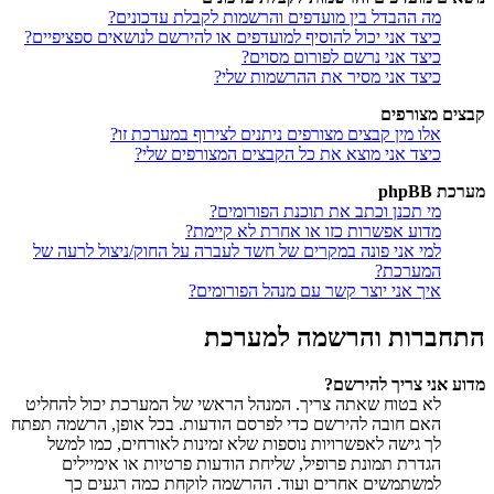
מה ההבדל בין מועדפים והרשמות לקבלת עדכונים?
כיצד אני יכול להוסיף למועדפים או להירשם לנושאים ספציפיים?
כיצד אני נרשם לפורום מסוים?
כיצד אני מסיר את ההרשמות שלי?
קבצים מצורפים
אלו מין קבצים מצורפים ניתנים לצירוף במערכת זו?
כיצד אני מוצא את כל הקבצים המצורפים שלי?
מערכת phpBB
מי תכנן וכתב את תוכנת הפורומים?
מדוע אפשרות כזו או אחרת לא קיימת?
למי אני פונה במקרים של חשד לעברה על החוק/ניצול לרעה של
המערכת?
איך אני יוצר קשר עם מנהל הפורומים?
התחברות והרשמה למערכת
מדוע אני צריך להירשם?
לא בטוח שאתה צריך. המנהל הראשי של המערכת יכול להחליט
האם חובה להירשם כדי לפרסם הודעות. בכל אופן, הרשמה תפתח
לך גישה לאפשרויות נוספות שלא זמינות לאורחים, כמו למשל
הגדרת תמונת פרופיל, שליחת הודעות פרטיות או אימיילים
למשתמשים אחרים ועוד. ההרשמה לוקחת כמה רגעים כך