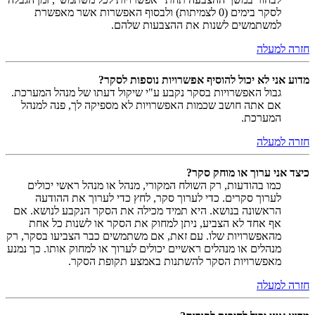
לסקר בימים (0 לצמיתות) ולבסוף האפשרות אשר מאפשרת
למשתמשים לשנות את ההצבעות שלהם.
חזרה למעלה
מדוע אני לא יכול להוסיף אפשרויות נוספות לסקר?
גבול האפשרויות בסקר נקבע ע"י שיקול דעתו של מנהל המערכת.
אם אתה חושב שכמות האפשרויות לא מספיקה לך, פנה למנהל
המערכת.
חזרה למעלה
כיצד אני ערוך או מוחק סקר?
כמו בהודעות, רק השולח המקורי, מנהל או מנהל ראשי יכולים
לערוך סקרים. כדי לערוך סקר, לחץ כדי לערוך את ההודעה
הראשונה בנושא. היא תמיד מכילה את הסקר הנקבע לנושא. אם
אף אחד לא הצביע, ניתן למחוק את הסקר או לשנות כל אחת
מהאפשרויות שלו. עם זאת, אם משתמשים כבר הצביעו בסקר, רק
מנהלים או מנהלים ראשיים יכולים לערוך או למחוק אותו. כך נמנע
מאפשרויות הסקר להשתנות באמצע תקופת הסקר.
חזרה למעלה