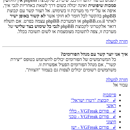
לשמש גם עזר להערותיכם. שים לב שלקבוצת phpBB
אין לחלוטין
סמכות שיפוטית
ואינה יכולה בשום דרך לשאת באחריות לגבי איך,
איפה או על־ידי מי מערכת זו בשימוש. אל תצור קשר עם קבוצת
phpBB בהקשר לכל חומר לא חוקי אשר
לא קשור באופן ישיר
לאתר phpBB.co.il או המערכת phpBB עצמה בפרט. אם תשלח
דואר אלקטרוני לקבוצת phpBB
לגבי כל שימוש בצד שלישי
של
מערכת זו, צפה לתשובה מצומצמת או לשום תשובה בכלל.
חזרה למעלה
איך אני יוצר קשר עם מנהל הפורומים?
כל המשתמשים של הפורומים יכולים להשתמש בטופס “יצירת
קשר”, אם מנהל הפורומים הפעיל אפשרות זו.
משתמשים רשומים יכולים לצפות גם בעמוד “הצוות”.
חזרה למעלה
עבור אל
פייסבוק
↲ קבוצת "רטרו ישראל"
ראשי
↲ פורום VGFreak - כללי
↲ פורום VGFreak - טכני
חיצוני
↲ פורום VGFreak - ישן