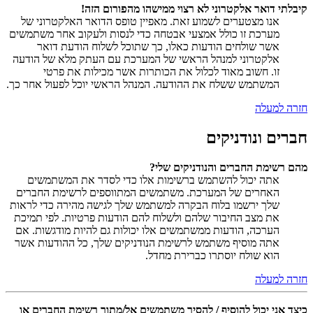
קיבלתי דואר אלקטרוני לא רצוי ממישהו מהפורום הזה!
אנו מצטערים לשמוע זאת. מאפיין טופס הדואר האלקטרוני של
מערכת זו כולל אמצעי אבטחה כדי לנסות ולעקוב אחר משתמשים
אשר שולחים הודעות כאלו, כך שתוכל לשלוח הודעת דואר
אלקטרוני למנהל הראשי של המערכת עם העתק מלא של הודעה
זו. חשוב מאוד לכלול את הכותרות אשר מכילות את פרטי
המשתמש ששלח את ההודעה. המנהל הראשי יוכל לפעול אחר כך.
חזרה למעלה
חברים ונודניקים
מהם רשימת החברים והנודניקים שלי?
אתה יכול להשתמש ברשימות אלו כדי לסדר את המשתמשים
האחרים של המערכת. משתמשים המתווספים לרשימת החברים
שלך ירשמו בלוח הבקרה למשתמש שלך לגישה מהירה כדי לראות
את מצב החיבור שלהם ולשלוח להם הודעות פרטיות. לפי תמיכת
הערכה, הודעות ממשתמשים אלו יכולות גם להיות מודגשות. אם
אתה מוסיף משתמש לרשימת הנודניקים שלך, כל ההודעות אשר
הוא שולח יוסתרו כברירת מחדל.
חזרה למעלה
כיצד אני יכול להוסיף / להסיר משתמשים אל/מתוך רשימת החברים או