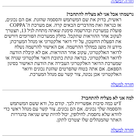
חזרה למעלה
נרשמתי אבל אני לא מצליח להתחבר!
ראשית, בדוק את שם המשתמש והססמה שהזנת. אם הם נכונים,
אז כנראה ואת מהדברים הבאים קרה. אם מערכת ה־COPPA
פועלת במערכת ובהרשמה סימנת שאתה מתחת לגיל 13, תצטרך
לעקוב אחר ההוראות שתקבל. בחלק ממערכות הפורומים דורשים
את הפעלת החשבון, על ידי דואר אלקטרוני או מנהל המערכת;
מידע זה מוצג במהלך ההרשמה. אם האישור להרשמה נשלח
לדואר האלקטרוני, עקוב אחר ההוראות. אם לא קיבלת הודעה
לדואר האלקטרוני, כנראה ונתת כתובת דואר אלקטרוני שגויה או
שמערכת הדואר האלקטרוני העבירה את הודעת האישור בסינון
הספאם. אם אתה בטוח שהפרטים שהזנת נכונים ודואר
האלקטרוני אכן נכונה, צור קשר עם מנהל המערכת.
חזרה למעלה
למה אני לא מצליח להתחבר?
Tיש כמה סיבות אפשריות לכך. קודם כל, ודא ששם המשתמש
והססמה שלך נכונים. אם הם נכונים, צור קשר עם מנהל ראשי כדי
לוודא שלא נחסמת. לחילופין, יכול להיות שיש שגיאה בהגדרות
האתר שהמנהלים שלו יצטרכו לתקן.
חזרה למעלה