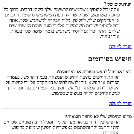
הנודניקים שלי?
אתה יכול להוסיף משתמשים לרשימה שלך בשתי דרכים. בתוך כל
פרופיל משתמש, ישנו קישור להוספת המשתמש לרשימת החברים
או הנודניקים שלך. לחלופין, מלוח הבקרה למשתמש שלך, אתה
יכול להוסיף ישירות משתמשים על־ידי הזנת שמות המשתמשים
שלהם. אתה יכול גם להסיר משתמשים מהרשימה שלך בעזרת
אותו עמוד.
חזרה למעלה
חיפוש בפורומים
כיצד אני יכול לחפש בפורום או בפורומים?
הזן את החיפוש בתיבת החיפוש הנמצאת בעמוד הראשי, בעמודי
הפורום או הנושא. ניתן לגשת לחיפוש המתקדם על־ידי לחיצה על
הקישור “חיפוש מתקדם” אשר זמין בכל העמודים בפורום. הדרך
לגישה לחיפוש תלויה בעיצוב שבשימוש.
חזרה למעלה
מדוע החיפוש שלי לא מחזיר תוצאות?
החיפוש שלך היה כנראה מעורפל מדי ומכיל הרבה מונחים שכיחים.
היה יותר ממוקד והשתמש באפשרויות הסינון שזמינות בחיפוש
המתקדם.