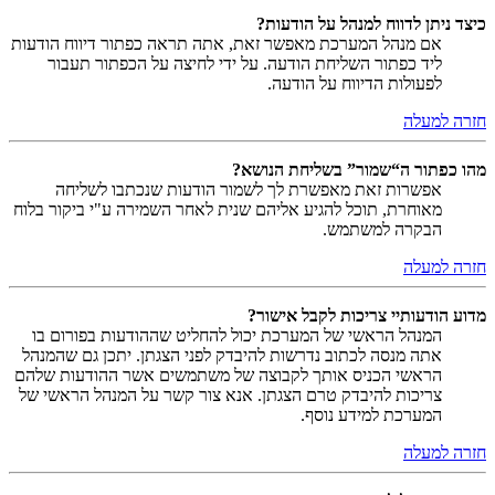
כיצד ניתן לדווח למנהל על הודעות?
אם מנהל המערכת מאפשר זאת, אתה תראה כפתור דיווח הודעות
ליד כפתור השליחת הודעה. על ידי לחיצה על הכפתור תעבור
לפעולות הדיווח על הודעה.
חזרה למעלה
מהו כפתור ה“שמור” בשליחת הנושא?
אפשרות זאת מאפשרת לך לשמור הודעות שנכתבו לשליחה
מאוחרת, תוכל להגיע אליהם שנית לאחר השמירה ע"י ביקור בלוח
הבקרה למשתמש.
חזרה למעלה
מדוע הודעותיי צריכות לקבל אישור?
המנהל הראשי של המערכת יכול להחליט שההודעות בפורום בו
אתה מנסה לכתוב נדרשות להיבדק לפני הצגתן. יתכן גם שהמנהל
הראשי הכניס אותך לקבוצה של משתמשים אשר ההודעות שלהם
צריכות להיבדק טרם הצגתן. אנא צור קשר על המנהל הראשי של
המערכת למידע נוסף.
חזרה למעלה