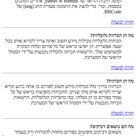
למשל תיבות הדואר של hotmail או yahoo, אתרים המוגנים
בססמה, וכד'. כדי להציג את התמונה בעזרת התג [img] של
BBCode.
חזרה למעלה
מה הן הכרזות גלובליות?
הכרזות גלובליות מכילות מידע חשוב ואתה צריך לקרוא אותן בכל
שעה אפשרית. הן יופיעו בראש של כל פורום ובלוח הבקרה
למשתמש שלך. הרשאות הכרזה גלובלית נקבעות על־ידי המנהל
הראשי של המערכת.
חזרה למעלה
מה הן הכרזות?
הכרזות בדרך כלל מכילות מידע חשוב לפורום בו אתה כרגע קורא
וצריך לקרוא אותן מתי שניתן. ההכרזות מופיעות בראש של כל
עמוד בפורום בו הן נשלחו. כמו בהכרזות הגלובליות, הרשאות
הכרזה נקבעות על־ידי המנהל הראשי של המערכת.
חזרה למעלה
מה הם נושאים דביקים?
נושאים דביקים מופיעים בפורום מתחת להכרזות ורק בעמוד