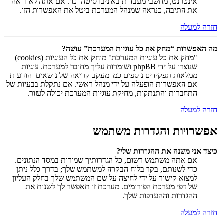
אינטרנט, מחשבי מעבדות באוניברסיטה וכו׳. אם אתה לא רואה
את התיבה, כנראה שמנהל המערכת ביטל את האפשרות הזו.
חזרה למעלה
מה האפשרות “מחק את כל עוגיות המערכת” עושה?
"מחק את כל עוגיות המערכת" מוחק את כל העוגיות (cookies)
שנוצרו על ידי phpBB ושומרות עליך מחובר למערכת. עוגיות
ממלאות תפקידים נוספים כמו מעקב קריאה של נושאים והודעות
אם האפשרות הופעלה על ידי מנהל ראשי. אם נתקלת בבעיות של
התחברות והתנתקות, מחיקת עוגיות המערכת יכולה לעזור.
חזרה למעלה
אפשרויות והגדרות משתמש
כיצד אני משנה את ההגדרות שלי?
אם אתה משתמש רשום, כל הגדרותיך שמורות במסד הנתונים.
כדי לשנותם, בקר בלוח הבקרה למשתמש שלך; בדרך כלל ניתן
למצוא קישור על ידי לחיצה על שם המשתמש שלך בחלק העליון
של דפי מערכת הפורומים. מערכת זו תאפשר לך לשנות את
ההגדרות וההעדפות שלך.
חזרה למעלה