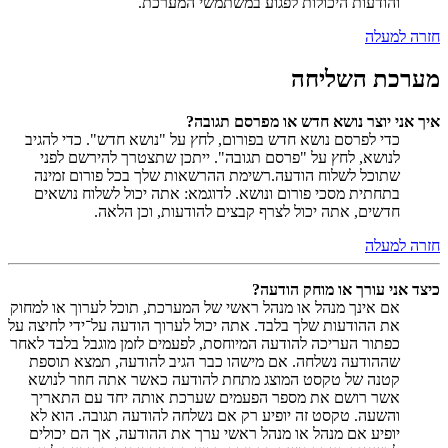
והודעות היכולות לפגוע במשתמשי המערכת.
חזרה למעלה
מערכת השליחה
איך אני יוצר נושא חדש או מפרסם תגובה?
כדי לפרסם נושא חדש בפורום, לחץ על "נושא חדש". כדי להגיב
לנושא, לחץ על "פרסם תגובה". ייתכן שתצטרך להירשם לפני
שתוכל לשלוח הודעה.רשימת ההרשאות שלך בכל פורום זמינה
בתחתית מסכי פורום ונושא. לדוגמא: אתה יכול לשלוח נושאים
חדשים, אתה יכול לצרף קבצים להודעות, וכן הלאה.
חזרה למעלה
כיצד אני עורך או מוחק הודעה?
אם אינך מנהל או מנהל ראשי של המערכת, תוכל לערוך או למחוק
את ההודעות שלך בלבד. אתה יכול לערוך הודעה על־ידי לחיצה על
כפתור העריכה להודעה המיוחסת, לפעמים לזמן מוגבל בלבד לאחר
שההודעה נשלחה. אם מישהו כבר הגיב להודעה, תמצא תוספת
קטנה של טקסט המוצג מתחת להודעה כאשר אתה חוזר לנושא
אשר רושם את מספר הפעמים שערכת אותה יחד עם התאריך
והשעה. טקסט זה יופיע רק אם נשלחה להודעה תגובה. הוא לא
יופיע אם מנהל או מנהל ראשי ערך את ההודעה, אך הם יכולים