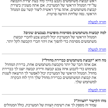
ראש קבוצת משתמשים נקבע בדרך כלל בעת יצירת הקבוצה
על־ידי המנהל הראשי של המערכת. אם אתה מעוניין ביצירת
קבוצת משתמשים, אתה צריך ראשית ליצור קשר עם המנהל
הראשי. נסה שליחת הודעה פרטית.
חזרה למעלה
למה קבוצות משתמשים מסוימות מופיעות בצבעים שונים?
המנהל הראשי של המערכת יכול לקבוע צבע לחברי קבוצת
משתמשים מסוימת כדי להפוך את זיהוי חברי הקבוצה לקל יותר.
חזרה למעלה
מה היא “קבוצת משתמשים כברירת מחדל”?
אם אתה חבר של יותר מקבוצת משתמשים אחת, ברירת המחדל
בשימוש כדי לקבוע איזה צבע קבוצה ודירוג קבוצה יוצגו לך כברירת
מחדל. המנהל הראשי של המערכת יכול לאפשר לך הרשאה לשנות
את קבוצת המשתמשים כברירת מחדל שלך דרך לוח הבקרה
למשתמש שלך.
חזרה למעלה
מהו הקישור “הצוות”?
עמוד זה מספק לך את רשימת הצוות של המערכת, כולל המנהלים