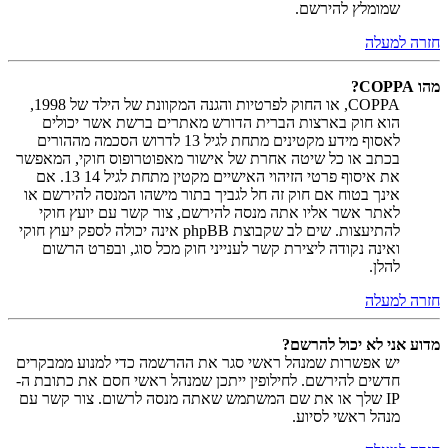
שמומלץ להירשם.
חזרה למעלה
מהו COPPA?
COPPA, או החוק לפרטיות והגנה המקוונת של הילד של 1998,
הוא חוק בארצות הברית הדורש מאתרים ברשת אשר יכולים
לאסוף מידע מקטינים מתחת לגיל 13 לדרוש הסכמה מההורים
בכתב או כל שיטה אחרת של אישור מאפוטרופוס חוקי, המאפשר
את איסוף פרטי הזיהוי האישיים מקטין מתחת לגיל 14 13. אם
אינך בטוח אם חוק זה חל לגביך בתור מישהו המנסה להירשם או
לאתר אשר אליו אתה מנסה להירשם, צור קשר עם יועץ חוקי
להתיעצות. שים לב שקבוצת phpBB אינה יכולה לספק יעוץ חוקי
ואינה נקודה ליצירת קשר לענייני חוק מכל סוג, ובפרט הרשום
להלן.
חזרה למעלה
מדוע אני לא יכול להרשם?
יש אפשרות שמנהל ראשי סגר את ההרשמה כדי למנוע ממבקרים
חדשים להירשם. לחילופין ייתכן שמנהל ראשי חסם את כתובת ה-
IP שלך או את שם המשתמש שאתה מנסה לרשום. צור קשר עם
מנהל ראשי לסיוע.