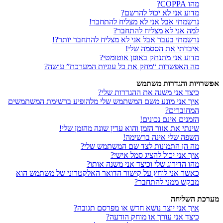
מהו COPPA?
מדוע אני לא יכול להרשם?
נרשמתי אבל אני לא מצליח להתחבר!
למה אני לא מצליח להתחבר?
נרשמתי בעבר אבל אני לא מצליח להתחבר יותר?!
איבדתי את הססמה שלי!
מדוע אני מתנתק באופן אוטומטי?
מה האפשרות “מחק את כל עוגיות המערכת” עושה?
אפשרויות והגדרות משתמש
כיצד אני משנה את ההגדרות שלי?
איך אני מונע משם המשתמש שלי מלהופיע ברשימת המשתמשים
המחוברים?
הזמנים אינם נכונים!
שינתי את אזור הזמן והוא עדין שונה מהזמן שלי!
השפה שלי אינה ברשימה!
מה הן התמונות לצד שם המשתמש שלי?
איך אני יכול להציג סמל אישי?
מהו הדירוג שלי וכיצד אני משנה אותו?
כאשר אני לוחץ על קישור הדואר האלקטרוני של משתמש הוא
מבקש ממני להתחבר?
מערכת השליחה
איך אני יוצר נושא חדש או מפרסם תגובה?
כיצד אני עורך או מוחק הודעה?