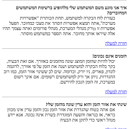
איך אני מונע משם המשתמש שלי מלהופיע ברשימת המשתמשים
המחוברים?
בעזרת לוח הבקרה למשתמש, תחת הכותרת “אפשרויות
מערכת”,אתה תמצא אפשרות
הסתר את מצבי כמחובר
. הפעל
אפשרות זו
ורק מנהלי המערכת, מנהלי פורומים ואתה עצמך תהיו
כן
אלה שיראו אותך מחובר. אתה תספר כמשתמש מוסתר.
חזרה למעלה
הזמנים אינם נכונים!
יכול להיות שהזמן המוצג שונה מהזמנים באזורך. אם זאת הבעיה,
בקר בלוח הבקרה למשתמש ושנה את הזמן על פי אזורך, לדוגמה
לונדון, פאריס, ניו יורק, וכדומה. שים לב ששינוי אזור הזמן, כמו רוב
ההגדרות, ניתן אך ורק למשתמשים רשומים. אם אינך רשום
במערכת, זה הזמן הנכון להירשם.
חזרה למעלה
שינתי את אזור הזמן והוא עדין שונה מהזמן שלי!
אם אתה בטוח שהגדרת את אזור הזמן נכון והזמן עדין אינו מכוון
כראוי, אז כנראה והשעה המוגדרת בשרת אינה נכונה. אנא יידע
מנהל ראשי כדי לתקן את הבעיה