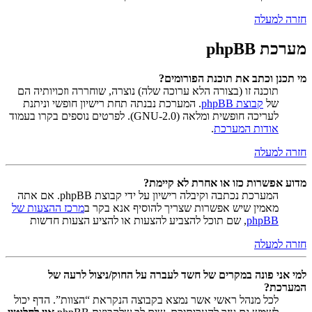
חזרה למעלה
מערכת phpBB
מי תכנן וכתב את תוכנת הפורומים?
תוכנה זו (בצורה הלא ערוכה שלה) נוצרה, שוחררה וזכויותיה הם
של
קבוצת phpBB
. המערכת נבנתה תחת רישיון חופשי וניתנת
לעריכה חופשית ומלאה (GNU-2.0). לפרטים נוספים בקרו בעמוד
אודות המערכת
.
חזרה למעלה
מדוע אפשרות כזו או אחרת לא קיימת?
המערכת נכתבה וקיבלה רישיון על ידי קבוצת phpBB. אם אתה
מאמין שיש אפשרות שצריך להוסיף אנא בקר ב
מרכז ההצעות של
phpBB
, שם תוכל להצביע להצעות או להציע הצעות חדשות
חזרה למעלה
למי אני פונה במקרים של חשד לעברה על החוק/ניצול לרעה של
המערכת?
לכל מנהל ראשי אשר נמצא בקבוצה הנקראת “הצוות”. הדף יכול