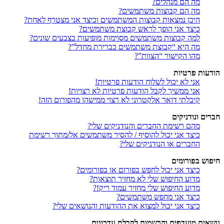
מה הם מנהלים?
מה הם קבוצות משתמשים?
היכן נמצאות קבוצות המשתמשים וכיצד אני מצטרף לאחת?
כיצד אני הופך לראש קבוצת משתמשים?
למה קבוצות משתמשים מסוימות מופיעות בצבעים שונים?
מה היא “קבוצת משתמשים כברירת מחדל”?
מהו הקישור “הצוות”?
הודעות פרטיות
אני לא יכול לשלוח הודעות פרטיות!
אני ממשיך לקבל הודעות פרטיות לא רצויות!
קיבלתי דואר אלקטרוני לא רצוי ממישהו מהפורום הזה!
חברים ונודניקים
מהם רשימת החברים והנודניקים שלי?
כיצד אני יכול להוסיף / להסיר משתמשים אל/מתוך רשימת
החברים או הנודניקים שלי?
חיפוש בפורומים
כיצד אני יכול לחפש בפורום או בפורומים?
מדוע החיפוש שלי לא מחזיר תוצאות?
מדוע החיפוש שלי מחזיר עמוד ריק!?
כיצד אני מחפש משתמשים?
כיצד אני יכול למצוא את ההודעות והנושאים שלי?
נושאים מועדפים והרשמות לקבלת עדכונים