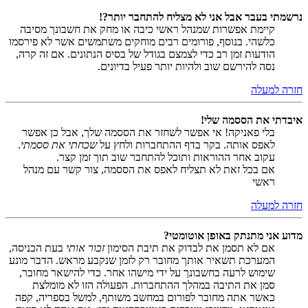
נרשמתי בעבר אבל אני לא מצליח להתחבר יותר?!
קיימת אפשרות שמנהל ראשי כיבה או מחק את חשבונך מסיבה
כלשהי. בנוסף, פורומים רבים מוחקים משתמשים אשר לא פירסמו
הודעות זמן רב כדי לצמצם בגודל של בסיס הנתונים. אם זה קרה,
נסה להירשם שוב ולהיות יותר פעיל בדיונים.
חזרה למעלה
איבדתי את הססמה שלי!
בלי פאניקה! אי אפשר לשחזר את הססמה שלך, אבל כן אפשר
לאפס אותה. בקר בדף ההתחברות ולחץ על
שכחתי את ססמתי
.
עקוב אחר ההוראות ותוכל להתחבר שוב תוך זמן קצר.
אם בכל זאת לא תצליח לאפס את הססמה, צור קשר עם מנהל
ראשי
חזרה למעלה
מדוע אני מתנתק באופן אוטומטי?
אם לא תסמן את לבדוק את תיבת הסימון
זכור אותי
בעת הכניסה,
המערכת תשאיר אותך מחובר רק לזמן שנקבע מראש. הדבר מונע
שימוש לרעה בחשבונך על ידי מישהו אחר. כדי להישאר מחובר,
סמן את התיבה במהלך ההתחברות. הפעולה הזו לא מומלצת
כאשר אתה מחובר לפורום במחשב משותף, למשל בספריה, קפה