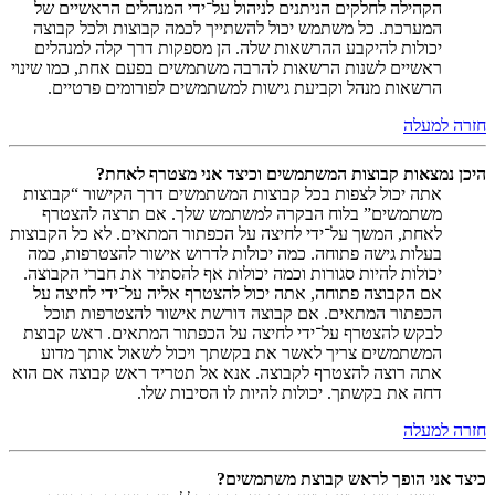
הקהילה לחלקים הניתנים לניהול על־ידי המנהלים הראשיים של
המערכת. כל משתמש יכול להשתייך לכמה קבוצות ולכל קבוצה
יכולות להיקבע ההרשאות שלה. הן מספקות דרך קלה למנהלים
ראשיים לשנות הרשאות להרבה משתמשים בפעם אחת, כמו שינוי
הרשאות מנהל וקביעת גישות למשתמשים לפורומים פרטיים.
חזרה למעלה
היכן נמצאות קבוצות המשתמשים וכיצד אני מצטרף לאחת?
אתה יכול לצפות בכל קבוצות המשתמשים דרך הקישור “קבוצות
משתמשים” בלוח הבקרה למשתמש שלך. אם תרצה להצטרף
לאחת, המשך על־ידי לחיצה על הכפתור המתאים. לא כל הקבוצות
בעלות גישה פתוחה. כמה יכולות לדרוש אישור להצטרפות, כמה
יכולות להיות סגורות וכמה יכולות אף להסתיר את חברי הקבוצה.
אם הקבוצה פתוחה, אתה יכול להצטרף אליה על־ידי לחיצה על
הכפתור המתאים. אם קבוצה דורשת אישור להצטרפות תוכל
לבקש להצטרף על־ידי לחיצה על הכפתור המתאים. ראש קבוצת
המשתמשים צריך לאשר את בקשתך ויכול לשאול אותך מדוע
אתה רוצה להצטרף לקבוצה. אנא אל תטריד ראש קבוצה אם הוא
דחה את בקשתך. יכולות להיות לו הסיבות שלו.
חזרה למעלה
כיצד אני הופך לראש קבוצת משתמשים?