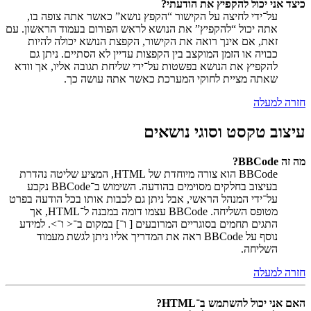
כיצד אני יכול להקפיץ את הודעתי?
על־ידי לחיצה על הקישור “הקפץ נושא” כאשר אתה צופה בו,
אתה יכול “להקפיץ” את הנושא לראש הפורום בעמוד הראשון. עם
זאת, אם אינך רואה את הקישור, הקפצת הנושא יכולה להיות
כבויה או הזמן המוקצב בין הקפצות עדיין לא הסתיים. ניתן גם
להקפיץ את הנושא בפשטות על־ידי שליחת תגובה אליו, אך וודא
שאתה מציית לחוקי המערכת כאשר אתה עושה כך.
חזרה למעלה
עיצוב טקסט וסוגי נושאים
מה זה BBCode?
BBCode הוא צורה מיוחדת של HTML, המציע שליטה נהדרת
בעיצוב בחלקים מסוימים בהודעה. השימוש ב־BBCode נקבע
על־ידי המנהל הראשי, אבל ניתן גם לכבות אותו בכל הודעה בפרט
מטופס השליחה. BBCode עצמו דומה במבנה ל־HTML, אך
התגים תחמים בסוגריים המרובעים [ ו־] במקום ב־< ו־>. למידע
נוסף על BBCode ראה את המדריך אליו ניתן לגשת מעמוד
השליחה.
חזרה למעלה
האם אני יכול להשתמש ב־HTML?