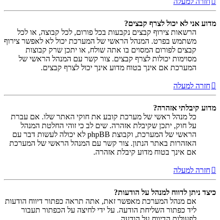
חזרה למעלה
מדוע אני לא יכול לצרף קבצים?
הרשאות צירוף קבצים נקבעות בכל פורום, לכל קבוצה, או לכל
משתמש בפרט. המנהל הראשי של המערכת יכול לא לאפשר צירוף
קבצים לפורום המסוים בו אתה שולח, או יתכן שרק קבוצות
מסוימות יכולות לצרף קבצים. צור קשר עם המנהל הראשי של
המערכת אם אינך בטוח מדוע אינך יכול לצרף קבצים.
חזרה למעלה
מדוע קיבלתי אזהרה?
כל מנהל ראשי של מערכת קובע את חוקי האתר שלו. אם עברת
על חוק, יתכן שקיבלת אזהרה. שים לב כי זוהי החלטת המנהל
הראשי של המערכת, וקבוצת phpBB לא יכולה לעשות דבר עם
האזהרות באתר הנתון. צור קשר עם המנהל הראשי של המערכת
אם אינך בטוח מדוע קיבלת אזהרה.
חזרה למעלה
כיצד ניתן לדווח למנהל על הודעות?
אם מנהל המערכת מאפשר זאת, אתה תראה כפתור דיווח הודעות
ליד כפתור השליחת הודעה. על ידי לחיצה על הכפתור תעבור
לפעולות הדיווח על הודעה.