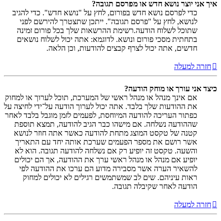
איך אני יוצר נושא חדש או מפרסם תגובה?
כדי לפרסם נושא חדש בפורום, לחץ על "נושא חדש". כדי להגיב
לנושא, לחץ על "פרסם תגובה". ייתכן שתצטרך להירשם לפני
שתוכל לשלוח הודעה.רשימת ההרשאות שלך בכל פורום זמינה
בתחתית מסכי פורום ונושא. לדוגמא: אתה יכול לשלוח נושאים
חדשים, אתה יכול לצרף קבצים להודעות, וכן הלאה.
חזרה למעלה
כיצד אני עורך או מוחק הודעה?
אם אינך מנהל או מנהל ראשי של המערכת, תוכל לערוך או למחוק
את ההודעות שלך בלבד. אתה יכול לערוך הודעה על־ידי לחיצה על
כפתור העריכה להודעה המיוחסת, לפעמים לזמן מוגבל בלבד לאחר
שההודעה נשלחה. אם מישהו כבר הגיב להודעה, תמצא תוספת
קטנה של טקסט המוצג מתחת להודעה כאשר אתה חוזר לנושא
אשר רושם את מספר הפעמים שערכת אותה יחד עם התאריך
והשעה. טקסט זה יופיע רק אם נשלחה להודעה תגובה. הוא לא
יופיע אם מנהל או מנהל ראשי ערך את ההודעה, אך הם יכולים
להשאיר הערה אשר מסבירה מדוע הם ערכו את ההודעה לפי
ראות עיניהם. שים לב שמשתמשים רגילים לא יכולים למחוק
הודעה לאחר שקיבלה תגובה.
חזרה למעלה