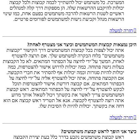
המערכת. כל משתמש יכול להשתייך לכמה קבוצות ולכל קבוצה
יכולות להיקבע ההרשאות שלה. הן מספקות דרך קלה למנהלים
ראשיים לשנות הרשאות להרבה משתמשים בפעם אחת, כמו שינוי
הרשאות מנהל וקביעת גישות למשתמשים לפורומים פרטיים.
חזרה למעלה
היכן נמצאות קבוצות המשתמשים וכיצד אני מצטרף לאחת?
אתה יכול לצפות בכל קבוצות המשתמשים דרך הקישור “קבוצות
משתמשים” בלוח הבקרה למשתמש שלך. אם תרצה להצטרף
לאחת, המשך על־ידי לחיצה על הכפתור המתאים. לא כל הקבוצות
בעלות גישה פתוחה. כמה יכולות לדרוש אישור להצטרפות, כמה
יכולות להיות סגורות וכמה יכולות אף להסתיר את חברי הקבוצה.
אם הקבוצה פתוחה, אתה יכול להצטרף אליה על־ידי לחיצה על
הכפתור המתאים. אם קבוצה דורשת אישור להצטרפות תוכל
לבקש להצטרף על־ידי לחיצה על הכפתור המתאים. ראש קבוצת
המשתמשים צריך לאשר את בקשתך ויכול לשאול אותך מדוע
אתה רוצה להצטרף לקבוצה. אנא אל תטריד ראש קבוצה אם הוא
דחה את בקשתך. יכולות להיות לו הסיבות שלו.
חזרה למעלה
כיצד אני הופך לראש קבוצת משתמשים?
ראש קבוצת משתמשים נקבע בדרך כלל בעת יצירת הקבוצה