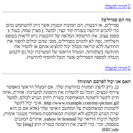
חזרה למעלה
מה הם סמיילים?
סמיילים, או הבעות, הם תמונות קטנות אשר ניתן להשתמש בהם
כדי להביע הרגשה בעזרת קוד קצר, למשל :) מציין שמח, בעוד :(
מסמן עצוב. את הרשימה המלאה של ההבעות ניתן לראות בטופס
השליחה. נסה לא להגזים בסמיילים, מפני שהם יכולים להפוך את
ההודעה ללא קריאה ומנהל יכול להוציא אותם או להסיר את
ההודעה בשלמותה. המנהל הראשי של המערכת יכול גם לקבוע
הגבלה למספר הסמיילים אשר תוכל להוסיף להודעות.
חזרה למעלה
האם אני יכול לפרסם תמונות?
כן, ניתן להציג תמונות בהודעות שלך. אם המנהל הראשי מאפשר
צירוף קבצים, תוכל גם להעלות את התמונה למערכת. אחרת, אתה
חייב לקשר לתמונה המאוחסנת בשרת רחוק הנגיש לכולם, למשל
http://www.example.com/my-picture.gif. אינך יכול לקשר
לתמונות המאוחסנות על המחשב האישי שלך (אלא אם כן הוא
שרת הנגיש לכולם) ולא תמונות המאוחסנות מאחורי מנגנוני אימות,
למשל תיבות הדואר של hotmail או yahoo, אתרים המוגנים
בססמה, וכד'. כדי להציג את התמונה בעזרת התג [img] של
BBCode.