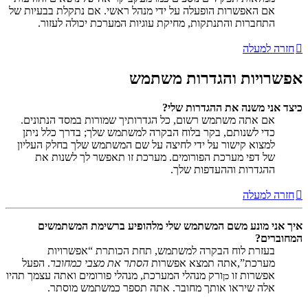
אם האפשרות הופעלה על ידי מנהל ראשי. אם נתקלת בבעיות של
התחברות והתנתקות, מחיקת עוגיות המערכת יכולה לעזור.
חזרה למעלה
אפשרויות והגדרות משתמש
כיצד אני משנה את ההגדרות שלי?
אם אתה משתמש רשום, כל הגדרותיך שמורות במסד הנתונים.
כדי לשנותם, בקר בלוח הבקרה למשתמש שלך; בדרך כלל ניתן
למצוא קישור על ידי לחיצה על שם המשתמש שלך בחלק העליון
של דפי מערכת הפורומים. מערכת זו תאפשר לך לשנות את
ההגדרות וההעדפות שלך.
חזרה למעלה
איך אני מונע משם המשתמש שלי מלהופיע ברשימת המשתמשים
המחוברים?
בעזרת לוח הבקרה למשתמש, תחת הכותרת “אפשרויות
מערכת”,אתה תמצא אפשרות
הסתר את מצבי כמחובר
. הפעל
אפשרות זו
ורק מנהלי המערכת, מנהלי פורומים ואתה עצמך תהיו
כן
אלה שיראו אותך מחובר. אתה תספר כמשתמש מוסתר.