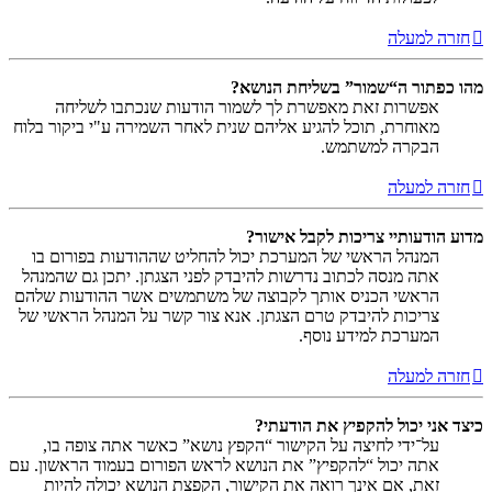
חזרה למעלה
מהו כפתור ה“שמור” בשליחת הנושא?
אפשרות זאת מאפשרת לך לשמור הודעות שנכתבו לשליחה
מאוחרת, תוכל להגיע אליהם שנית לאחר השמירה ע"י ביקור בלוח
הבקרה למשתמש.
חזרה למעלה
מדוע הודעותיי צריכות לקבל אישור?
המנהל הראשי של המערכת יכול להחליט שההודעות בפורום בו
אתה מנסה לכתוב נדרשות להיבדק לפני הצגתן. יתכן גם שהמנהל
הראשי הכניס אותך לקבוצה של משתמשים אשר ההודעות שלהם
צריכות להיבדק טרם הצגתן. אנא צור קשר על המנהל הראשי של
המערכת למידע נוסף.
חזרה למעלה
כיצד אני יכול להקפיץ את הודעתי?
על־ידי לחיצה על הקישור “הקפץ נושא” כאשר אתה צופה בו,
אתה יכול “להקפיץ” את הנושא לראש הפורום בעמוד הראשון. עם
זאת, אם אינך רואה את הקישור, הקפצת הנושא יכולה להיות