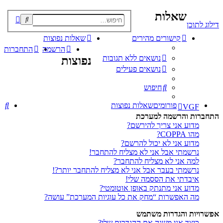
שאלות
פוש
דילוג לתוכן
קדם
קישורים מהירים
שאלות נפוצות
הרשמה
התחברות
נושאים ללא תגובות
נפוצות
נושאים פעילים
חיפוש
חי
פורומים
שאלות נפוצות
VGF
התחברות והרשמה למערכת
מדוע אני צריך להירשם?
מהו COPPA?
מדוע אני לא יכול להרשם?
נרשמתי אבל אני לא מצליח להתחבר!
למה אני לא מצליח להתחבר?
נרשמתי בעבר אבל אני לא מצליח להתחבר יותר?!
איבדתי את הססמה שלי!
מדוע אני מתנתק באופן אוטומטי?
מה האפשרות “מחק את כל עוגיות המערכת” עושה?
אפשרויות והגדרות משתמש
כיצד אני משנה את ההגדרות שלי?