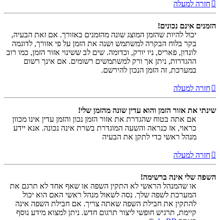
חזרה למעלה
הזמנים אינם נכונים!
יכול להיות שהזמן המוצג שונה מהזמנים באזורך. אם זאת הבעיה,
בקר בלוח הבקרה למשתמש ושנה את הזמן על פי אזורך, לדוגמה
לונדון, פאריס, ניו יורק, וכדומה. שים לב ששינוי אזור הזמן, כמו רוב
ההגדרות, ניתן אך ורק למשתמשים רשומים. אם אינך רשום
במערכת, זה הזמן הנכון להירשם.
חזרה למעלה
שינתי את אזור הזמן והוא עדין שונה מהזמן שלי!
אם אתה בטוח שהגדרת את אזור הזמן נכון והזמן עדין אינו מכוון
כראוי, אז כנראה והשעה המוגדרת בשרת אינה נכונה. אנא יידע
מנהל ראשי כדי לתקן את הבעיה
חזרה למעלה
השפה שלי אינה ברשימה!
או שהמנהל הראשי לא התקין השפה או שאף אחד לא תרגם את
המערכת לשפה שלך. נסה לשאול מנהל ראשי האם הוא יכול
להתקין את חבילת השפה שאתה צריך. אם חבילת השפה אינה
קיימת, תרגיש חופשי ליצור תרגום חדש. ניתן למצוא מידע נוסף