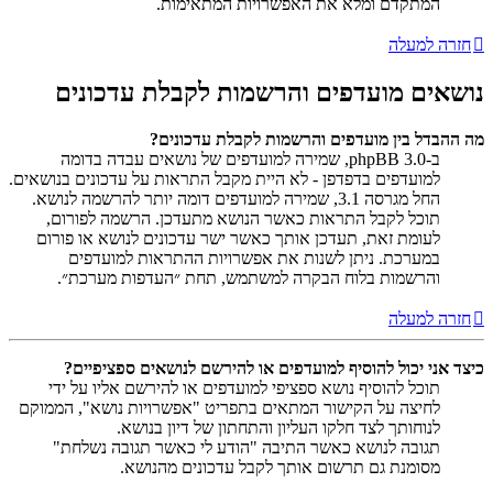
המתקדם ומלא את האפשרויות המתאימות.
חזרה למעלה
נושאים מועדפים והרשמות לקבלת עדכונים
מה ההבדל בין מועדפים והרשמות לקבלת עדכונים?
ב-phpBB 3.0, שמירה למועדפים של נושאים עבדה בדומה
למועדפים בדפדפן - לא היית מקבל התראות על עדכונים בנושאים.
החל מגרסה 3.1, שמירה למועדפים דומה יותר להרשמה לנושא.
תוכל לקבל התראות כאשר הנושא מתעדכן. הרשמה לפורום,
לעומת זאת, תעדכן אותך כאשר ישר עדכונים לנושא או פורום
במערכת. ניתן לשנות את אפשרויות ההתראות למועדפים
והרשמות בלוח הבקרה למשתמש, תחת ״העדפות מערכת״.
חזרה למעלה
כיצד אני יכול להוסיף למועדפים או להירשם לנושאים ספציפיים?
תוכל להוסיף נושא ספציפי למועדפים או להירשם אליו על ידי
לחיצה על הקישור המתאים בתפריט "אפשרויות נושא", הממוקם
לנוחותך לצד חלקו העליון והתחתון של דיון בנושא.
תגובה לנושא כאשר התיבה "הודע לי כאשר תגובה נשלחת"
מסומנת גם תרשום אותך לקבל עדכונים מהנושא.