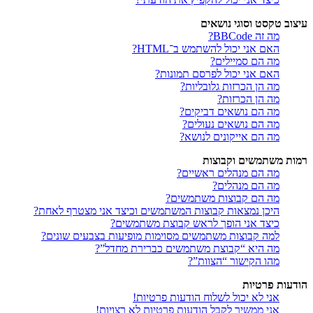
עיצוב טקסט וסוגי נושאים
מה זה BBCode?
האם אני יכול להשתמש ב־HTML?
מה הם סמיילים?
האם אני יכול לפרסם תמונות?
מה הן הכרזות גלובליות?
מה הן הכרזות?
מה הם נושאים דביקים?
מה הם נושאים נעולים?
מה הם אייקונים לנושא?
רמות משתמשים וקבוצות
מה הם מנהלים ראשיים?
מה הם מנהלים?
מה הם קבוצות משתמשים?
היכן נמצאות קבוצות המשתמשים וכיצד אני מצטרף לאחת?
כיצד אני הופך לראש קבוצת משתמשים?
למה קבוצות משתמשים מסוימות מופיעות בצבעים שונים?
מה היא “קבוצת משתמשים כברירת מחדל”?
מהו הקישור “הצוות”?
הודעות פרטיות
אני לא יכול לשלוח הודעות פרטיות!
אני ממשיך לקבל הודעות פרטיות לא רצויות!