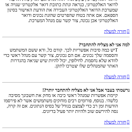
לדואר האלקטרוני, כנראה ונתת כתובת דואר אלקטרוני שגויה או
שמערכת הדואר האלקטרוני העבירה את הודעת האישור בסינון
הספאם. אם אתה בטוח שהפרטים שהזנת נכונים ודואר
האלקטרוני אכן נכונה, צור קשר עם מנהל המערכת.
חזרה למעלה
למה אני לא מצליח להתחבר?
Tיש כמה סיבות אפשריות לכך. קודם כל, ודא ששם המשתמש
והססמה שלך נכונים. אם הם נכונים, צור קשר עם מנהל ראשי כדי
לוודא שלא נחסמת. לחילופין, יכול להיות שיש שגיאה בהגדרות
האתר שהמנהלים שלו יצטרכו לתקן.
חזרה למעלה
נרשמתי בעבר אבל אני לא מצליח להתחבר יותר?!
קיימת אפשרות שמנהל ראשי כיבה או מחק את חשבונך מסיבה
כלשהי. בנוסף, פורומים רבים מוחקים משתמשים אשר לא פירסמו
הודעות זמן רב כדי לצמצם בגודל של בסיס הנתונים. אם זה קרה,
נסה להירשם שוב ולהיות יותר פעיל בדיונים.
חזרה למעלה