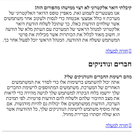
קיבלתי דואר אלקטרוני לא רצוי ממישהו מהפורום הזה!
אנו מצטערים לשמוע זאת. מאפיין טופס הדואר האלקטרוני של
מערכת זו כולל אמצעי אבטחה כדי לנסות ולעקוב אחר משתמשים
אשר שולחים הודעות כאלו, כך שתוכל לשלוח הודעת דואר
אלקטרוני למנהל הראשי של המערכת עם העתק מלא של הודעה
זו. חשוב מאוד לכלול את הכותרות אשר מכילות את פרטי
המשתמש ששלח את ההודעה. המנהל הראשי יוכל לפעול אחר כך.
חזרה למעלה
חברים ונודניקים
מהם רשימת החברים והנודניקים שלי?
אתה יכול להשתמש ברשימות אלו כדי לסדר את המשתמשים
האחרים של המערכת. משתמשים המתווספים לרשימת החברים
שלך ירשמו בלוח הבקרה למשתמש שלך לגישה מהירה כדי לראות
את מצב החיבור שלהם ולשלוח להם הודעות פרטיות. לפי תמיכת
הערכה, הודעות ממשתמשים אלו יכולות גם להיות מודגשות. אם
אתה מוסיף משתמש לרשימת הנודניקים שלך, כל ההודעות אשר
הוא שולח יוסתרו כברירת מחדל.
חזרה למעלה