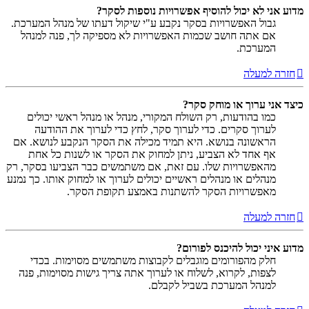
מדוע אני לא יכול להוסיף אפשרויות נוספות לסקר?
גבול האפשרויות בסקר נקבע ע"י שיקול דעתו של מנהל המערכת.
אם אתה חושב שכמות האפשרויות לא מספיקה לך, פנה למנהל
המערכת.
חזרה למעלה
כיצד אני ערוך או מוחק סקר?
כמו בהודעות, רק השולח המקורי, מנהל או מנהל ראשי יכולים
לערוך סקרים. כדי לערוך סקר, לחץ כדי לערוך את ההודעה
הראשונה בנושא. היא תמיד מכילה את הסקר הנקבע לנושא. אם
אף אחד לא הצביע, ניתן למחוק את הסקר או לשנות כל אחת
מהאפשרויות שלו. עם זאת, אם משתמשים כבר הצביעו בסקר, רק
מנהלים או מנהלים ראשיים יכולים לערוך או למחוק אותו. כך נמנע
מאפשרויות הסקר להשתנות באמצע תקופת הסקר.
חזרה למעלה
מדוע איני יכול להיכנס לפורום?
חלק מהפורומים מוגבלים לקבוצות משתמשים מסוימות. בכדי
לצפות, לקרוא, לשלוח או לערוך אתה צריך גישות מסוימות, פנה
למנהל המערכת בשביל לקבלם.