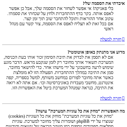
איבדתי את הססמה שלי!
בלי פאניקה! אי אפשר לשחזר את הססמה שלך, אבל כן אפשר
לאפס אותה. בקר בדף ההתחברות ולחץ על
שכחתי את ססמתי
.
עקוב אחר ההוראות ותוכל להתחבר שוב תוך זמן קצר.
אם בכל זאת לא תצליח לאפס את הססמה, צור קשר עם מנהל
ראשי
חזרה למעלה
מדוע אני מתנתק באופן אוטומטי?
אם לא תסמן את לבדוק את תיבת הסימון
זכור אותי
בעת הכניסה,
המערכת תשאיר אותך מחובר רק לזמן שנקבע מראש. הדבר מונע
שימוש לרעה בחשבונך על ידי מישהו אחר. כדי להישאר מחובר,
סמן את התיבה במהלך ההתחברות. הפעולה הזו לא מומלצת
כאשר אתה מחובר לפורום במחשב משותף, למשל בספריה, קפה
אינטרנט, מחשבי מעבדות באוניברסיטה וכו׳. אם אתה לא רואה
את התיבה, כנראה שמנהל המערכת ביטל את האפשרות הזו.
חזרה למעלה
מה האפשרות “מחק את כל עוגיות המערכת” עושה?
"מחק את כל עוגיות המערכת" מוחק את כל העוגיות (cookies)
שנוצרו על ידי phpBB ושומרות עליך מחובר למערכת. עוגיות
ממלאות תפקידים נוספים כמו מעקב קריאה של נושאים והודעות