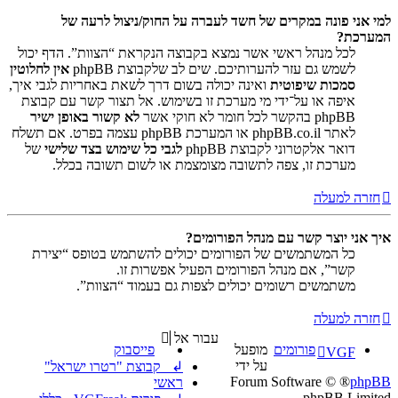
למי אני פונה במקרים של חשד לעברה על החוק/ניצול לרעה של
המערכת?
לכל מנהל ראשי אשר נמצא בקבוצה הנקראת “הצוות”. הדף יכול
לשמש גם עזר להערותיכם. שים לב שלקבוצת phpBB
אין לחלוטין
סמכות שיפוטית
ואינה יכולה בשום דרך לשאת באחריות לגבי איך,
איפה או על־ידי מי מערכת זו בשימוש. אל תצור קשר עם קבוצת
phpBB בהקשר לכל חומר לא חוקי אשר
לא קשור באופן ישיר
לאתר phpBB.co.il או המערכת phpBB עצמה בפרט. אם תשלח
דואר אלקטרוני לקבוצת phpBB
לגבי כל שימוש בצד שלישי
של
מערכת זו, צפה לתשובה מצומצמת או לשום תשובה בכלל.
חזרה למעלה
איך אני יוצר קשר עם מנהל הפורומים?
כל המשתמשים של הפורומים יכולים להשתמש בטופס “יצירת
קשר”, אם מנהל הפורומים הפעיל אפשרות זו.
משתמשים רשומים יכולים לצפות גם בעמוד “הצוות”.
חזרה למעלה
עבור אל
פורומים
מופעל
פייסבוק
VGF
על ידי
↲ קבוצת "רטרו ישראל"
® Forum Software ©
phpBB
ראשי
phpBB Limited