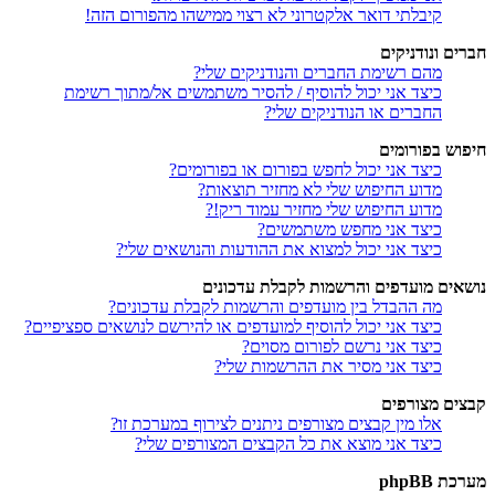
קיבלתי דואר אלקטרוני לא רצוי ממישהו מהפורום הזה!
חברים ונודניקים
מהם רשימת החברים והנודניקים שלי?
כיצד אני יכול להוסיף / להסיר משתמשים אל/מתוך רשימת
החברים או הנודניקים שלי?
חיפוש בפורומים
כיצד אני יכול לחפש בפורום או בפורומים?
מדוע החיפוש שלי לא מחזיר תוצאות?
מדוע החיפוש שלי מחזיר עמוד ריק!?
כיצד אני מחפש משתמשים?
כיצד אני יכול למצוא את ההודעות והנושאים שלי?
נושאים מועדפים והרשמות לקבלת עדכונים
מה ההבדל בין מועדפים והרשמות לקבלת עדכונים?
כיצד אני יכול להוסיף למועדפים או להירשם לנושאים ספציפיים?
כיצד אני נרשם לפורום מסוים?
כיצד אני מסיר את ההרשמות שלי?
קבצים מצורפים
אלו מין קבצים מצורפים ניתנים לצירוף במערכת זו?
כיצד אני מוצא את כל הקבצים המצורפים שלי?
מערכת phpBB