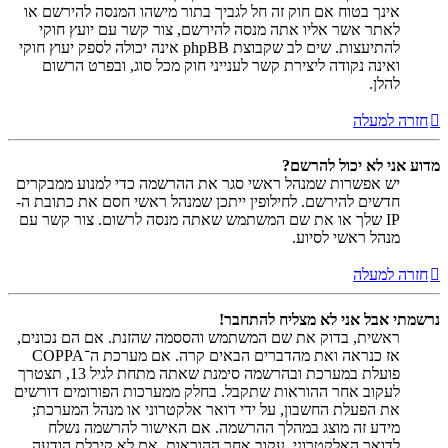
אינך בטוח אם חוק זה חל לגביך בתור מישהו המנסה להירשם או
לאתר אשר אליו אתה מנסה להירשם, צור קשר עם יועץ חוקי
להתיעצות. שים לב שקבוצת phpBB אינה יכולה לספק יעוץ חוקי
ואינה נקודה ליצירת קשר לענייני חוק מכל סוג, ובפרט הרשום
להלן.
חזרה למעלה
מדוע אני לא יכול להרשם?
יש אפשרות שמנהל ראשי סגר את ההרשמה כדי למנוע ממבקרים
חדשים להירשם. לחילופין ייתכן שמנהל ראשי חסם את כתובת ה-
IP שלך או את שם המשתמש שאתה מנסה לרשום. צור קשר עם
מנהל ראשי לסיוע.
חזרה למעלה
נרשמתי אבל אני לא מצליח להתחבר!
ראשית, בדוק את שם המשתמש והססמה שהזנת. אם הם נכונים,
אז כנראה ואת מהדברים הבאים קרה. אם מערכת ה־COPPA
פועלת במערכת ובהרשמה סימנת שאתה מתחת לגיל 13, תצטרך
לעקוב אחר ההוראות שתקבל. בחלק ממערכות הפורומים דורשים
את הפעלת החשבון, על ידי דואר אלקטרוני או מנהל המערכת;
מידע זה מוצג במהלך ההרשמה. אם האישור להרשמה נשלח
לדואר האלקטרוני, עקוב אחר ההוראות. אם לא קיבלת הודעה