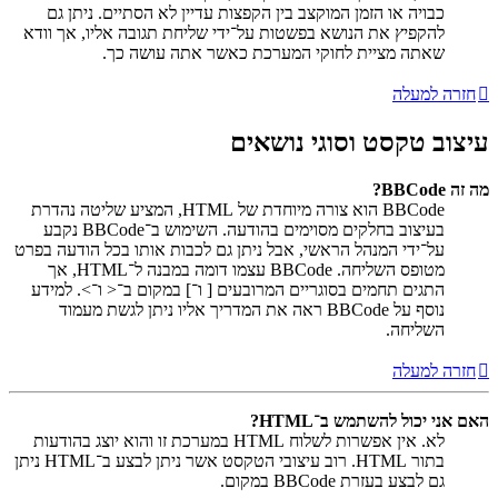
כבויה או הזמן המוקצב בין הקפצות עדיין לא הסתיים. ניתן גם
להקפיץ את הנושא בפשטות על־ידי שליחת תגובה אליו, אך וודא
שאתה מציית לחוקי המערכת כאשר אתה עושה כך.
חזרה למעלה
עיצוב טקסט וסוגי נושאים
מה זה BBCode?
BBCode הוא צורה מיוחדת של HTML, המציע שליטה נהדרת
בעיצוב בחלקים מסוימים בהודעה. השימוש ב־BBCode נקבע
על־ידי המנהל הראשי, אבל ניתן גם לכבות אותו בכל הודעה בפרט
מטופס השליחה. BBCode עצמו דומה במבנה ל־HTML, אך
התגים תחמים בסוגריים המרובעים [ ו־] במקום ב־< ו־>. למידע
נוסף על BBCode ראה את המדריך אליו ניתן לגשת מעמוד
השליחה.
חזרה למעלה
האם אני יכול להשתמש ב־HTML?
לא. אין אפשרות לשלוח HTML במערכת זו והוא יוצג בהודעות
בתור HTML. רוב עיצובי הטקסט אשר ניתן לבצע ב־HTML ניתן
גם לבצע בעזרת BBCode במקום.