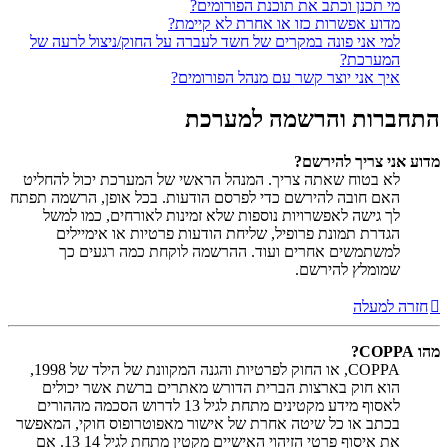
מי תכנן וכתב את תוכנת הפורומים?
מדוע אפשרות כזו או אחרת לא קיימת?
למי אני פונה במקרים של חשד לעברה על החוק/ניצול לרעה של
המערכת?
איך אני יוצר קשר עם מנהל הפורומים?
התחברות והרשמה למערכת
מדוע אני צריך להירשם?
לא בטוח שאתה צריך. המנהל הראשי של המערכת יכול להחליט
האם חובה להירשם כדי לפרסם הודעות. בכל אופן, הרשמה תפתח
לך גישה לאפשרויות נוספות שלא זמינות לאורחים, כמו למשל
הגדרת תמונת פרופיל, שליחת הודעות פרטיות או אימיילים
למשתמשים אחרים ועוד. ההרשמה לוקחת כמה רגעים כך
שמומלץ להירשם.
חזרה למעלה
מהו COPPA?
COPPA, או החוק לפרטיות והגנה המקוונת של הילד של 1998,
הוא חוק בארצות הברית הדורש מאתרים ברשת אשר יכולים
לאסוף מידע מקטינים מתחת לגיל 13 לדרוש הסכמה מההורים
בכתב או כל שיטה אחרת של אישור מאפוטרופוס חוקי, המאפשר
את איסוף פרטי הזיהוי האישיים מקטין מתחת לגיל 14 13. אם