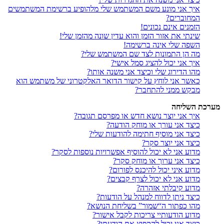
איך אני מונע משם המשתמש שלי מלהופיע ברשימת המשתמשים
המחוברים?
הזמנים אינם נכונים!
שינתי את אזור הזמן והוא עדין שונה מהזמן שלי!
השפה שלי אינה ברשימה!
מה הן התמונות לצד שם המשתמש שלי?
איך אני יכול להציג סמל אישי?
מהו הדירוג שלי וכיצד אני משנה אותו?
כאשר אני לוחץ על קישור הדואר האלקטרוני של משתמש הוא
מבקש ממני להתחבר?
מערכת השליחה
איך אני יוצר נושא חדש או מפרסם תגובה?
כיצד אני עורך או מוחק הודעה?
כיצד אני מוסיף חתימה להודעות שלי?
כיצד אני יוצר סקר?
מדוע אני לא יכול להוסיף אפשרויות נוספות לסקר?
כיצד אני ערוך או מוחק סקר?
מדוע איני יכול להיכנס לפורום?
מדוע אני לא יכול לצרף קבצים?
מדוע קיבלתי אזהרה?
כיצד ניתן לדווח למנהל על הודעות?
מהו כפתור ה“שמור” בשליחת הנושא?
מדוע הודעותיי צריכות לקבל אישור?
כיצד אני יכול להקפיץ את הודעתי?