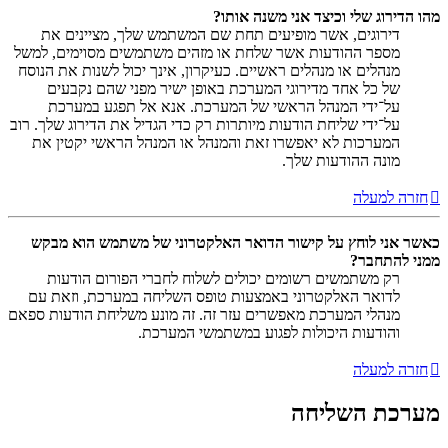
מהו הדירוג שלי וכיצד אני משנה אותו?
דירוגים, אשר מופיעים תחת שם המשתמש שלך, מציינים את
מספר ההודעות אשר שלחת או מזהים משתמשים מסוימים, למשל
מנהלים או מנהלים ראשיים. כעיקרון, אינך יכול לשנות את הנוסח
של כל אחד מדירוגי המערכת באופן ישיר מפני שהם נקבעים
על־ידי המנהל הראשי של המערכת. אנא אל תפגע במערכת
על־ידי שליחת הודעות מיותרות רק כדי הגדיל את הדירוג שלך. רוב
המערכות לא יאפשרו זאת והמנהל או המנהל הראשי יקטין את
מונה ההודעות שלך.
חזרה למעלה
כאשר אני לוחץ על קישור הדואר האלקטרוני של משתמש הוא מבקש
ממני להתחבר?
רק משתמשים רשומים יכולים לשלוח לחברי הפורום הודעות
לדואר האלקטרוני באמצעות טופס השליחה במערכת, וזאת עם
מנהלי המערכת מאפשרים עזר זה. זה מונע משליחת הודעות ספאם
והודעות היכולות לפגוע במשתמשי המערכת.
חזרה למעלה
מערכת השליחה