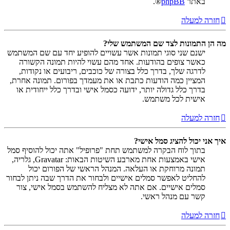
באתר
phpBB
®.
חזרה למעלה
מה הן התמונות לצד שם המשתמש שלי?
ישנם שני סוגי תמונות אשר עשויים להופיע יחד עם שם המשתמש
כאשר צופים בהודעות. אחד מהם עשוי להיות תמונה הקשורה
לדרגה שלך, בדרך כלל בצורה של כוכבים, ריבועים או נקודות,
המציין כמה הודעות כתבת או את מעמדך בפורום. תמונה אחרת,
בדרך כלל גדולה יותר, ידועה כסמל אישי ובדרך כלל ייחודית או
אישית לכל משתמש.
חזרה למעלה
איך אני יכול להציג סמל אישי?
בתוך לוח הבקרה למשתמש תחת "פרופיל" אתה יכול להוסיף סמל
אישי באמצעות אחת מארבע השיטות הבאות: Gravatar, גלריה,
תמונה מרוחקת או העלאה. המנהל הראשי של הפורום יכול
להחליט לאפשר סמלים אישיים ולבחור את הדרך שבה ניתן לבחור
סמלים אישיים. אם אתה לא מצליח להשתמש בסמל אישי, צור
קשר עם מנהל ראשי.
חזרה למעלה