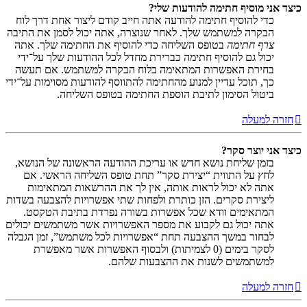
כיצד אני מוסיף חתימה להודעות שלי?
כדי להוסיף חתימה להודעה אתה חייב קודם ליצור אחת דרך לוח
הבקרה למשתמש שלך. לאחר שנוצרה, אתה יכול לסמן את התיבה
צרף חתימה
בטופס השליחה כדי להוסיף את החתימה שלך. אתה
יכול גם להוסיף חתימה כברירת מחדל לכל ההודעות שלך על־ידי
בחירת האפשרות המתאימה בלוח הבקרה למשתמש. אם תעשה
כך, תוכל עדיין למנוע מהחתימה להתווסף להודעות מסוימות על־ידי
ביטול הסימון לתיבת הוספת החתימה בטופס השליחה.
חזרה למעלה
כיצד אני יוצר סקר?
בזמן שליחת נושא חדש או עריכת ההודעה הראשונה של הנושא,
לחץ על התווית “יצירת סקר” תחת טופס השליחה הראשי. אם
אתה לא יכול לראות אותה, אין לך את ההרשאות המתאימות
ליצירת סקרים. הזן כותרת ולפחות שתי אפשרויות להצבעה בשדות
המתאימים וודא שכל אפשרות בשורה נפרדת בתיבת הטקסט.
אתה יכול גם לקבוע את מספר האפשרויות אשר משתמשים יכולים
לבחור במשך ההצבעה תחת “אפשרויות לכל משתמש”, זמן הגבלה
לסקר בימים (0 לצמיתות) ולבסוף האפשרות אשר מאפשרת
למשתמשים לשנות את ההצבעות שלהם.
חזרה למעלה