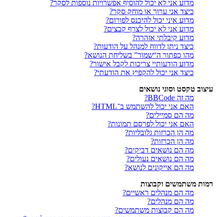
מדוע אני לא יכול להוסיף אפשרויות נוספות לסקר?
כיצד אני ערוך או מוחק סקר?
מדוע איני יכול להיכנס לפורום?
מדוע אני לא יכול לצרף קבצים?
מדוע קיבלתי אזהרה?
כיצד ניתן לדווח למנהל על הודעות?
מהו כפתור ה“שמור” בשליחת הנושא?
מדוע הודעותיי צריכות לקבל אישור?
כיצד אני יכול להקפיץ את הודעתי?
עיצוב טקסט וסוגי נושאים
מה זה BBCode?
האם אני יכול להשתמש ב־HTML?
מה הם סמיילים?
האם אני יכול לפרסם תמונות?
מה הן הכרזות גלובליות?
מה הן הכרזות?
מה הם נושאים דביקים?
מה הם נושאים נעולים?
מה הם אייקונים לנושא?
רמות משתמשים וקבוצות
מה הם מנהלים ראשיים?
מה הם מנהלים?
מה הם קבוצות משתמשים?