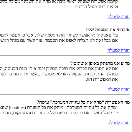
קיימת אפשרות שמנהל ראשי כיבה או מחק את חשבונך מסיבה כלשהי.
ולהיות יותר פעיל בדיונים.
חזרה למעלה
איבדתי את הססמה שלי!
בלי פאניקה! אי אפשר לשחזר את הססמה שלך, אבל כן אפשר לאפס
אם בכל זאת לא תצליח לאפס את הססמה, צור קשר עם מנהל ראשי
חזרה למעלה
מדוע אני מתנתק באופן אוטומטי?
אם לא תסמן את לבדוק את תיבת הסימון
זכור אותי
בעת הכניסה, המ
במהלך ההתחברות. הפעולה הזו לא מומלצת כאשר אתה מחובר לפור
את האפשרות הזו.
חזרה למעלה
מה האפשרות “מחק את כל עוגיות המערכת” עושה?
ידי מנהל ראשי. אם נתקלת בבעיות של התחברות והתנתקות, מחיקת ע
חזרה למעלה