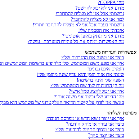
מהו COPPA?
מדוע אני לא יכול להרשם?
נרשמתי אבל אני לא מצליח להתחבר!
למה אני לא מצליח להתחבר?
נרשמתי בעבר אבל אני לא מצליח להתחבר יותר?!
איבדתי את הססמה שלי!
מדוע אני מתנתק באופן אוטומטי?
מה האפשרות “מחק את כל עוגיות המערכת” עושה?
אפשרויות והגדרות משתמש
כיצד אני משנה את ההגדרות שלי?
איך אני מונע משם המשתמש שלי מלהופיע ברשימת המשתמשים המ
הזמנים אינם נכונים!
שינתי את אזור הזמן והוא עדין שונה מהזמן שלי!
השפה שלי אינה ברשימה!
מה הן התמונות לצד שם המשתמש שלי?
איך אני יכול להציג סמל אישי?
מהו הדירוג שלי וכיצד אני משנה אותו?
כאשר אני לוחץ על קישור הדואר האלקטרוני של משתמש הוא מבק
מערכת השליחה
איך אני יוצר נושא חדש או מפרסם תגובה?
כיצד אני עורך או מוחק הודעה?
כיצד אני מוסיף חתימה להודעות שלי?
כיצד אני יוצר סקר?