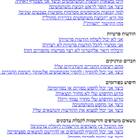
היכן נמצאות קבוצות המשתמשים וכיצד אני מצטרף לאחת?
כיצד אני הופך לראש קבוצת משתמשים?
למה קבוצות משתמשים מסוימות מופיעות בצבעים שונים?
מה היא “קבוצת משתמשים כברירת מחדל”?
מהו הקישור “הצוות”?
הודעות פרטיות
אני לא יכול לשלוח הודעות פרטיות!
אני ממשיך לקבל הודעות פרטיות לא רצויות!
קיבלתי דואר אלקטרוני לא רצוי ממישהו מהפורום הזה!
חברים ונודניקים
מהם רשימת החברים והנודניקים שלי?
כיצד אני יכול להוסיף / להסיר משתמשים אל/מתוך רשימת החברים או
חיפוש בפורומים
כיצד אני יכול לחפש בפורום או בפורומים?
מדוע החיפוש שלי לא מחזיר תוצאות?
מדוע החיפוש שלי מחזיר עמוד ריק!?
כיצד אני מחפש משתמשים?
כיצד אני יכול למצוא את ההודעות והנושאים שלי?
נושאים מועדפים והרשמות לקבלת עדכונים
מה ההבדל בין מועדפים והרשמות לקבלת עדכונים?
כיצד אני יכול להוסיף למועדפים או להירשם לנושאים ספציפיים?
כיצד אני נרשם לפורום מסוים?