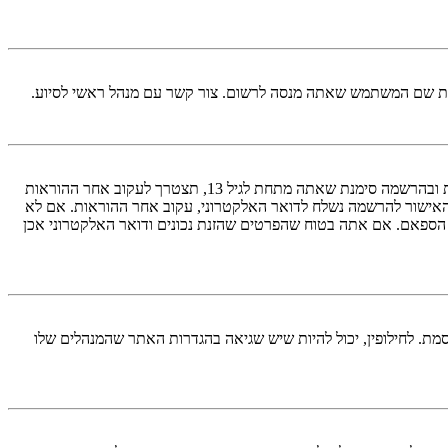
ראשית, בדוק את שם המשתמש והססמה שהזנת. אם הם נכונים, אז כנראה ואת מהדברים הבאים קרה. אם מערכת ה־COPPA פועלת במערכת ובהרשמה סימנת שאתה מתחת לגיל 13, תצטרך לעקוב אחר ההוראות
האישור להרשמה נשלח לדואר האלקטרוני, עקוב אחר ההוראות. אם לא
 הספאם. אם אתה בטוח שהפרטים שהזנת נכונים ודואר האלקטרוני אכן
מת. לחילופין, יכול להיות שיש שגיאה בהגדרות האתר שהמנהלים שלו