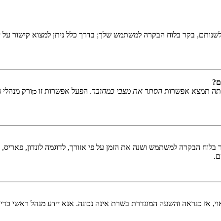
שנותם, בקר בלוח הבקרה למשתמש שלך; בדרך כלל ניתן למצוא קישור על י
ם?
אתה תמצא אפשרות
הסתר את מצבי כמחובר
. הפעל אפשרות זו
ורק מנהלי 
כן
לוח הבקרה למשתמש ושנה את הזמן על פי אזורך, לדוגמה לונדון, פאריס, ניו 
ם.
ראוי, אז כנראה והשעה המוגדרת בשרת אינה נכונה. אנא יידע מנהל ראשי כדי