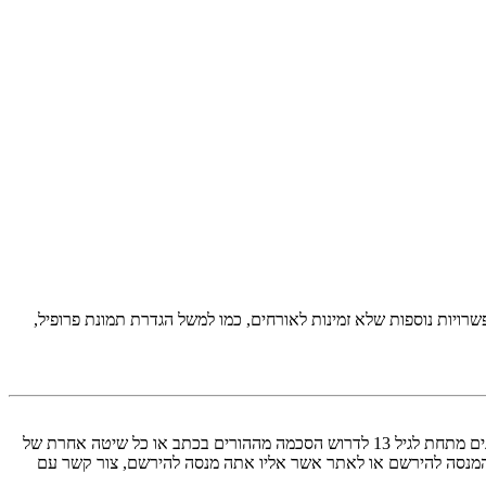
יות נוספות שלא זמינות לאורחים, כמו למשל הגדרת תמונת פרופיל,
COPPA, או החוק לפרטיות והגנה המקוונת של הילד של 1998, הוא חוק בארצות הברית הדורש מאתרים ברשת אשר יכולים לאסוף מידע מקטינים מתחת לגיל 13 לדרוש הסכמה מההורים בכתב או כל שיטה אחרת של
 13. אם אינך בטוח אם חוק זה חל לגביך בתור מישהו המנסה להירשם או לאתר אשר אליו אתה מנסה להירשם, צור קשר עם