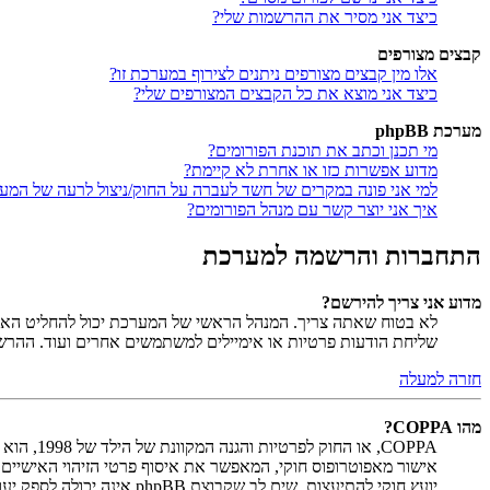
כיצד אני מסיר את ההרשמות שלי?
קבצים מצורפים
אלו מין קבצים מצורפים ניתנים לצירוף במערכת זו?
כיצד אני מוצא את כל הקבצים המצורפים שלי?
מערכת phpBB
מי תכנן וכתב את תוכנת הפורומים?
מדוע אפשרות כזו או אחרת לא קיימת?
למי אני פונה במקרים של חשד לעברה על החוק/ניצול לרעה של המע
איך אני יוצר קשר עם מנהל הפורומים?
התחברות והרשמה למערכת
מדוע אני צריך להירשם?
לא בטוח שאתה צריך. המנהל הראשי של המערכת יכול להחליט האם ח
שליחת הודעות פרטיות או אימיילים למשתמשים אחרים ועוד. ההר
חזרה למעלה
מהו COPPA?
יועץ חוקי להתיעצות. שים לב שקבוצת phpBB אינה יכולה לספק יעוץ חוקי ואינה נקודה ליצירת קשר לענייני חוק מכל סוג, ובפרט הרשום להלן.