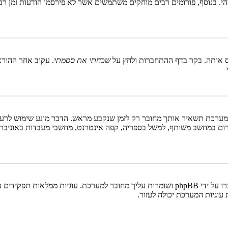
 בנוסף, פורומים רבים מוחקים משתמשים אשר לא פירסמו הודעות זמן רב כ
 אותה. בקר בדף ההתחברות ולחץ על
שכחתי את ססמתי
. עקוב אחר ההורא
ערכת תשאיר אותך מחובר רק לזמן שנקבע מראש. הדבר מונע שימוש לרעה 
ום במחשב משותף, למשל בספריה, קפה אינטרנט, מחשבי מעבדות באוניבר
"מחק את כל עוגיות המערכת" מוחק את כל העוגיות (cookies) שנוצרו על ידי phpBB ושומרות 
וגיות המערכת יכולה לעזור.