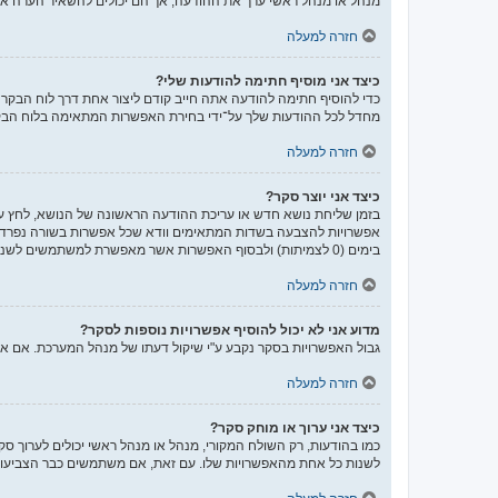
מנהל או מנהל ראשי ערך את ההודעה, אך הם יכולים להשאיר הערה אש
חזרה למעלה
כיצד אני מוסיף חתימה להודעות שלי?
כדי להוסיף חתימה להודעה אתה חייב קודם ליצור אחת דרך לוח הבק
מחדל לכל ההודעות שלך על־ידי בחירת האפשרות המתאימה בלוח הבקר
חזרה למעלה
כיצד אני יוצר סקר?
בזמן שליחת נושא חדש או עריכת ההודעה הראשונה של הנושא, לחץ על
אפשרויות להצבעה בשדות המתאימים וודא שכל אפשרות בשורה נפרדת
בימים (0 לצמיתות) ולבסוף האפשרות אשר מאפשרת למשתמשים לשנות את ההצבעות שלהם.
חזרה למעלה
מדוע אני לא יכול להוסיף אפשרויות נוספות לסקר?
גבול האפשרויות בסקר נקבע ע"י שיקול דעתו של מנהל המערכת. אם 
חזרה למעלה
כיצד אני ערוך או מוחק סקר?
כמו בהודעות, רק השולח המקורי, מנהל או מנהל ראשי יכולים לערוך ס
לשנות כל אחת מהאפשרויות שלו. עם זאת, אם משתמשים כבר הצביעו ב