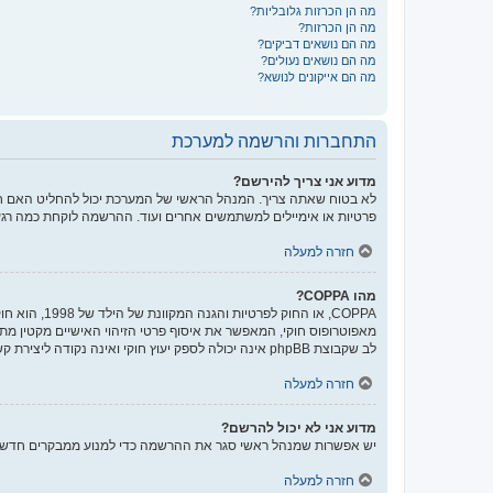
מה הן הכרזות גלובליות?
מה הן הכרזות?
מה הם נושאים דביקים?
מה הם נושאים נעולים?
מה הם אייקונים לנושא?
התחברות והרשמה למערכת
מדוע אני צריך להירשם?
לא בטוח שאתה צריך. המנהל הראשי של המערכת יכול להחליט האם חוב
פרטיות או אימיילים למשתמשים אחרים ועוד. ההרשמה לוקחת כמה רגע
חזרה למעלה
מהו COPPA?
לב שקבוצת phpBB אינה יכולה לספק יעוץ חוקי ואינה נקודה ליצירת קשר לענייני חוק מכל סוג, ובפרט הרשום להלן.
חזרה למעלה
מדוע אני לא יכול להרשם?
יש אפשרות שמנהל ראשי סגר את ההרשמה כדי למנוע ממבקרים חדשים להירשם. לחילופין ייתכן שמנהל ראשי חס
חזרה למעלה