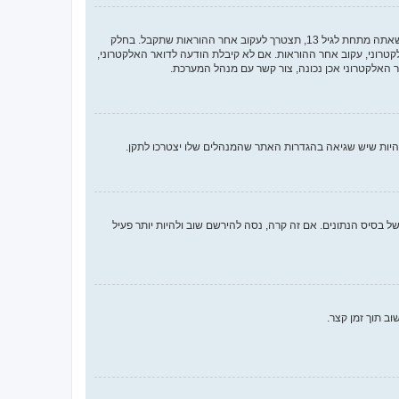
ראשית, בדוק את שם המשתמש והססמה שהזנת. אם הם נכונים, אז כנראה ואת מהדברים הבאים קרה. אם מערכת ה־COPPA פועלת במערכת ובהרשמה סימנת שאתה מתחת לגיל 13, תצטרך לעקוב אחר ההוראות שתקבל. בחלק
רוני, עקוב אחר ההוראות. אם לא קיבלת הודעה לדואר האלקטרוני,
האלקטרוני אכן נכונה, צור קשר עם מנהל המערכת.
 בסיס הנתונים. אם זה קרה, נסה להירשם שוב ולהיות יותר פעיל
ב תוך זמן קצר.