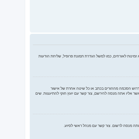
מינות לאורחים, כמו למשל הגדרת תמונת פרופיל, שליחת הודעות
או החוק לפרטיות והגנה המקוונת של הילד של 1998, הוא חוק בארצות הברית הדורש מאתרים ברשת אשר יכולים לאסוף מידע מקטינים מתחת לגיל 13 לדרוש הסכמה מההורים בכתב או כל שיטה אחרת של אישור
ך בתור מישהו המנסה להירשם או לאתר אשר אליו אתה מנסה להירשם, צור קשר עם יועץ חוקי להתיעצות. שים