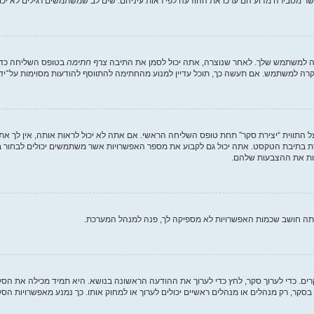
ר מסבירה מדוע הם ערכו את ההודעה לפי ראות עיניהם. שים לב שמשתמשים רגילים לא יכו
רה למשתמש שלך. לאחר שנוצרה, אתה יכול לסמן את התיבה
צרף חתימה
בטופס השליחה כדי 
ה למשתמש. אם תעשה כך, תוכל עדיין למנוע מהחתימה להתווסף להודעות מסוימות על־ידי
 התווית “יצירת סקר” תחת טופס השליחה הראשי. אם אתה לא יכול לראות אותה, אין לך את
 בתיבת הטקסט. אתה יכול גם לקבוע את מספר האפשרויות אשר משתמשים יכולים לבחור 
אתה חושב שכמות האפשרויות לא מספיקה לך, פנה למנהל המערכת.
קרים. כדי לערוך סקר, לחץ כדי לערוך את ההודעה הראשונה בנושא. היא תמיד מכילה את ה
סקר, רק מנהלים או מנהלים ראשיים יכולים לערוך או למחוק אותו. כך נמנע מאפשרויות 