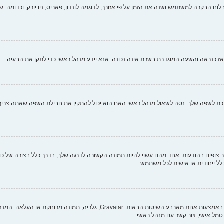
וח הבקרה למשתמש ושנה את הזמן על פי אזורך, לדוגמה לונדון, פאריס, ניו יורק, וכדומה. שי
י, אז כנראה והשעה המוגדרת בשרת אינה נכונה. אנא יידע מנהל ראשי כדי לתקן את הבעיה
לשפה שלך. נסה לשאול מנהל ראשי האם הוא יכול להתקין את חבילת השפה שאתה צריך. אם
צופים בהודעות. אחד מהם עשוי להיות תמונה הקשורה לדרגה שלך, בדרך כלל בצורה של כוכב
כלל ייחודית או אישית לכל משתמש.
בתוך לוח הבקרה למשתמש תחת "פרופיל" אתה יכול להוסיף סמל אישי באמצעות אחת מ
מל אישי, צור קשר עם מנהל ראשי.