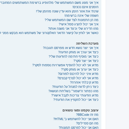
איך אני מונע משם המשתמש שלי מלהופיע ברשימת המשתמשים המחוברי
הזמנים אינם נכונים!
שינתי את אזור הזמן והוא עדין שונה מהזמן שלי!
השפה שלי אינה ברשימה!
מה הן התמונות לצד שם המשתמש שלי?
איך אני יכול להציג סמל אישי?
מהו הדירוג שלי וכיצד אני משנה אותו?
כאשר אני לוחץ על קישור הדואר האלקטרוני של משתמש הוא מבקש ממני 
מערכת השליחה
איך אני יוצר נושא חדש או מפרסם תגובה?
כיצד אני עורך או מוחק הודעה?
כיצד אני מוסיף חתימה להודעות שלי?
כיצד אני יוצר סקר?
מדוע אני לא יכול להוסיף אפשרויות נוספות לסקר?
כיצד אני ערוך או מוחק סקר?
מדוע איני יכול להיכנס לפורום?
מדוע אני לא יכול לצרף קבצים?
מדוע קיבלתי אזהרה?
כיצד ניתן לדווח למנהל על הודעות?
מהו כפתור ה“שמור” בשליחת הנושא?
מדוע הודעותיי צריכות לקבל אישור?
כיצד אני יכול להקפיץ את הודעתי?
עיצוב טקסט וסוגי נושאים
מה זה BBCode?
האם אני יכול להשתמש ב־HTML?
מה הם סמיילים?
האם אני יכול לפרסם תמונות?