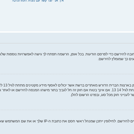
איך אני יוצר קשר עם מנהל הפורומים?
ה להירשם כדי לפרסם הודעות. בכל אופן, הרשמה תפתח לך גישה לאפשרויות נוספות שלא ז
ים כך שמומלץ להירשם.
COPPA, 
מאפוטרופוס חוקי, המאפשר את איסוף פרטי הזיהוי האישיים מקטין מתחת לגיל 14 13. אם אינך בטוח אם חוק זה חל לגבי
ם את כתובת ה-IP שלך או את שם המשתמש שאתה מנסה לרשום. צור קשר עם מנהל ראשי לסיוע.