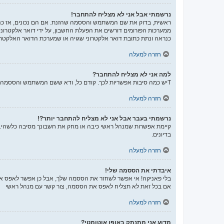
נרשמתי אבל אני לא מצליח להתחבר!
ממערכות הפורומים דורשים את הפעלת החשבון, על ידי דואר אלקטרונ
כנראה ונתת כתובת דואר אלקטרוני שגויה או שמערכת הדואר האלקטרו
חזרה למעלה
למה אני לא מצליח להתחבר?
Tיש כמה סיבות אפשריות לכך. קודם כל, ודא ששם המשתמש והססמה שלך נכונים. אם הם נכונים, צור קשר עם מנהל ראשי כדי לוודא שלא נחסמת. לחילופין, יכול להיות שיש שגיאה בהגדרות האתר שהמנהלים שלו יצטרכו לתקן.
חזרה למעלה
נרשמתי בעבר אבל אני לא מצליח להתחבר יותר?!
קיימת אפשרות שמנהל ראשי כיבה או מחק את חשבונך מסיבה כלשהי. בנ
בדיונים.
חזרה למעלה
איבדתי את הססמה שלי!
בלי פאניקה! אי אפשר לשחזר את הססמה שלך, אבל כן אפשר לאפס א
אם בכל זאת לא תצליח לאפס את הססמה, צור קשר עם מנהל ראשי
חזרה למעלה
מדוע אני מתנתק באופן אוטומטי?