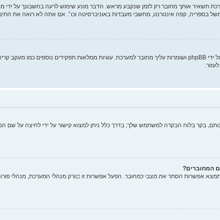
ת תשאיר אותך מחובר רק לזמן שנקבע מראש. הדבר מונע שימוש לרעה בחשבונך על ידי מ
של בספריה, קפה אינטרנט, מחשבי מעבדות באוניברסיטה וכו׳. אם אתה לא רואה את התי
"מחק את כל עוגיות המערכת" מוחק את כל העוגיות (cookies) שנוצרו על ידי phpBB ושומרות עליך מחובר למערכת. עוגיות
עזור.
תם, בקר בלוח הבקרה למשתמש שלך; בדרך כלל ניתן למצוא קישור על ידי לחיצה על שם המ
ם המחוברים?
 תמצא אפשרות
הסתר את מצבי כמחובר
. הפעל אפשרות זו
כן
ורק מנהלי המערכת, מנהלי פור