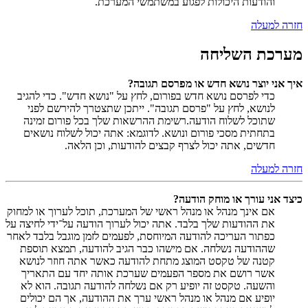
והודעות היכולות לפגוע במשתמשי המערכת.
חזרה למעלה
מערכת השליחה
איך אני יוצר נושא חדש או מפרסם תגובה?
כדי לפרסם נושא חדש בפורום, לחץ על "נושא חדש". כדי להגיב
לנושא, לחץ על "פרסם תגובה". ייתכן שתצטרך להירשם לפני
שתוכל לשלוח הודעה.רשימת ההרשאות שלך בכל פורום זמינה
בתחתית מסכי פורום ונושא. לדוגמא: אתה יכול לשלוח נושאים
חדשים, אתה יכול לצרף קבצים להודעות, וכן הלאה.
חזרה למעלה
כיצד אני עורך או מוחק הודעה?
אם אינך מנהל או מנהל ראשי של המערכת, תוכל לערוך או למחוק
את ההודעות שלך בלבד. אתה יכול לערוך הודעה על־ידי לחיצה על
כפתור העריכה להודעה המיוחסת, לפעמים לזמן מוגבל בלבד לאחר
שההודעה נשלחה. אם מישהו כבר הגיב להודעה, תמצא תוספת
קטנה של טקסט המוצג מתחת להודעה כאשר אתה חוזר לנושא
אשר רושם את מספר הפעמים שערכת אותה יחד עם התאריך
והשעה. טקסט זה יופיע רק אם נשלחה להודעה תגובה. הוא לא
יופיע אם מנהל או מנהל ראשי ערך את ההודעה, אך הם יכולים