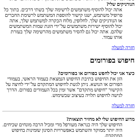
הנודניקים שלי?
אתה יכול להוסיף משתמשים לרשימה שלך בשתי דרכים. בתוך כל
פרופיל משתמש, ישנו קישור להוספת המשתמש לרשימת החברים
או הנודניקים שלך. לחלופין, מלוח הבקרה למשתמש שלך, אתה
יכול להוסיף ישירות משתמשים על־ידי הזנת שמות המשתמשים
שלהם. אתה יכול גם להסיר משתמשים מהרשימה שלך בעזרת
אותו עמוד.
חזרה למעלה
חיפוש בפורומים
כיצד אני יכול לחפש בפורום או בפורומים?
הזן את החיפוש בתיבת החיפוש הנמצאת בעמוד הראשי, בעמודי
הפורום או הנושא. ניתן לגשת לחיפוש המתקדם על־ידי לחיצה על
הקישור “חיפוש מתקדם” אשר זמין בכל העמודים בפורום. הדרך
לגישה לחיפוש תלויה בעיצוב שבשימוש.
חזרה למעלה
מדוע החיפוש שלי לא מחזיר תוצאות?
החיפוש שלך היה כנראה מעורפל מדי ומכיל הרבה מונחים שכיחים.
היה יותר ממוקד והשתמש באפשרויות הסינון שזמינות בחיפוש
המתקדם.