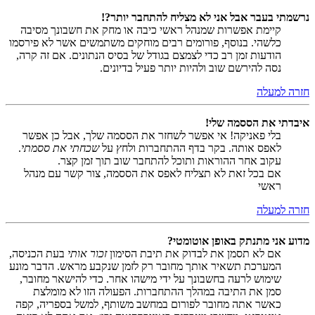
נרשמתי בעבר אבל אני לא מצליח להתחבר יותר?!
קיימת אפשרות שמנהל ראשי כיבה או מחק את חשבונך מסיבה
כלשהי. בנוסף, פורומים רבים מוחקים משתמשים אשר לא פירסמו
הודעות זמן רב כדי לצמצם בגודל של בסיס הנתונים. אם זה קרה,
נסה להירשם שוב ולהיות יותר פעיל בדיונים.
חזרה למעלה
איבדתי את הססמה שלי!
בלי פאניקה! אי אפשר לשחזר את הססמה שלך, אבל כן אפשר
לאפס אותה. בקר בדף ההתחברות ולחץ על
שכחתי את ססמתי
.
עקוב אחר ההוראות ותוכל להתחבר שוב תוך זמן קצר.
אם בכל זאת לא תצליח לאפס את הססמה, צור קשר עם מנהל
ראשי
חזרה למעלה
מדוע אני מתנתק באופן אוטומטי?
אם לא תסמן את לבדוק את תיבת הסימון
זכור אותי
בעת הכניסה,
המערכת תשאיר אותך מחובר רק לזמן שנקבע מראש. הדבר מונע
שימוש לרעה בחשבונך על ידי מישהו אחר. כדי להישאר מחובר,
סמן את התיבה במהלך ההתחברות. הפעולה הזו לא מומלצת
כאשר אתה מחובר לפורום במחשב משותף, למשל בספריה, קפה