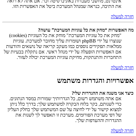
אינטרנט, מחשבי מעבדות באוניברסיטה וכו׳. אם אתה לא רואה
את התיבה, כנראה שמנהל המערכת ביטל את האפשרות הזו.
חזרה למעלה
מה האפשרות “מחק את כל עוגיות המערכת” עושה?
"מחק את כל עוגיות המערכת" מוחק את כל העוגיות (cookies)
שנוצרו על ידי phpBB ושומרות עליך מחובר למערכת. עוגיות
ממלאות תפקידים נוספים כמו מעקב קריאה של נושאים והודעות
אם האפשרות הופעלה על ידי מנהל ראשי. אם נתקלת בבעיות של
התחברות והתנתקות, מחיקת עוגיות המערכת יכולה לעזור.
חזרה למעלה
אפשרויות והגדרות משתמש
כיצד אני משנה את ההגדרות שלי?
אם אתה משתמש רשום, כל הגדרותיך שמורות במסד הנתונים.
כדי לשנותם, בקר בלוח הבקרה למשתמש שלך; בדרך כלל ניתן
למצוא קישור על ידי לחיצה על שם המשתמש שלך בחלק העליון
של דפי מערכת הפורומים. מערכת זו תאפשר לך לשנות את
ההגדרות וההעדפות שלך.
חזרה למעלה