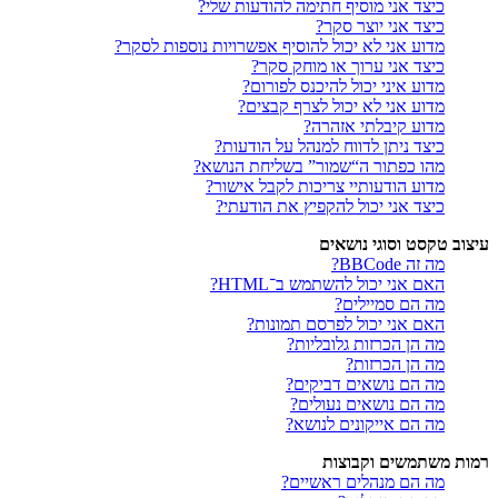
כיצד אני מוסיף חתימה להודעות שלי?
כיצד אני יוצר סקר?
מדוע אני לא יכול להוסיף אפשרויות נוספות לסקר?
כיצד אני ערוך או מוחק סקר?
מדוע איני יכול להיכנס לפורום?
מדוע אני לא יכול לצרף קבצים?
מדוע קיבלתי אזהרה?
כיצד ניתן לדווח למנהל על הודעות?
מהו כפתור ה“שמור” בשליחת הנושא?
מדוע הודעותיי צריכות לקבל אישור?
כיצד אני יכול להקפיץ את הודעתי?
עיצוב טקסט וסוגי נושאים
מה זה BBCode?
האם אני יכול להשתמש ב־HTML?
מה הם סמיילים?
האם אני יכול לפרסם תמונות?
מה הן הכרזות גלובליות?
מה הן הכרזות?
מה הם נושאים דביקים?
מה הם נושאים נעולים?
מה הם אייקונים לנושא?
רמות משתמשים וקבוצות
מה הם מנהלים ראשיים?