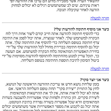
להשאיר הערה אשר מסבירה מדוע הם ערכו את ההודעה לפי
ראות עיניהם. שים לב שמשתמשים רגילים לא יכולים למחוק
הודעה לאחר שקיבלה תגובה.
חזרה למעלה
כיצד אני מוסיף חתימה להודעות שלי?
כדי להוסיף חתימה להודעה אתה חייב קודם ליצור אחת דרך לוח
הבקרה למשתמש שלך. לאחר שנוצרה, אתה יכול לסמן את התיבה
צרף חתימה
בטופס השליחה כדי להוסיף את החתימה שלך. אתה
יכול גם להוסיף חתימה כברירת מחדל לכל ההודעות שלך על־ידי
בחירת האפשרות המתאימה בלוח הבקרה למשתמש. אם תעשה
כך, תוכל עדיין למנוע מהחתימה להתווסף להודעות מסוימות על־ידי
ביטול הסימון לתיבת הוספת החתימה בטופס השליחה.
חזרה למעלה
כיצד אני יוצר סקר?
בזמן שליחת נושא חדש או עריכת ההודעה הראשונה של הנושא,
לחץ על התווית “יצירת סקר” תחת טופס השליחה הראשי. אם
אתה לא יכול לראות אותה, אין לך את ההרשאות המתאימות
ליצירת סקרים. הזן כותרת ולפחות שתי אפשרויות להצבעה בשדות
המתאימים וודא שכל אפשרות בשורה נפרדת בתיבת הטקסט.
אתה יכול גם לקבוע את מספר האפשרויות אשר משתמשים יכולים
לבחור במשך ההצבעה תחת “אפשרויות לכל משתמש”, זמן הגבלה