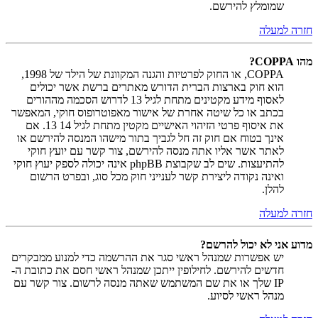
שמומלץ להירשם.
חזרה למעלה
מהו COPPA?
COPPA, או החוק לפרטיות והגנה המקוונת של הילד של 1998,
הוא חוק בארצות הברית הדורש מאתרים ברשת אשר יכולים
לאסוף מידע מקטינים מתחת לגיל 13 לדרוש הסכמה מההורים
בכתב או כל שיטה אחרת של אישור מאפוטרופוס חוקי, המאפשר
את איסוף פרטי הזיהוי האישיים מקטין מתחת לגיל 14 13. אם
אינך בטוח אם חוק זה חל לגביך בתור מישהו המנסה להירשם או
לאתר אשר אליו אתה מנסה להירשם, צור קשר עם יועץ חוקי
להתיעצות. שים לב שקבוצת phpBB אינה יכולה לספק יעוץ חוקי
ואינה נקודה ליצירת קשר לענייני חוק מכל סוג, ובפרט הרשום
להלן.
חזרה למעלה
מדוע אני לא יכול להרשם?
יש אפשרות שמנהל ראשי סגר את ההרשמה כדי למנוע ממבקרים
חדשים להירשם. לחילופין ייתכן שמנהל ראשי חסם את כתובת ה-
IP שלך או את שם המשתמש שאתה מנסה לרשום. צור קשר עם
מנהל ראשי לסיוע.