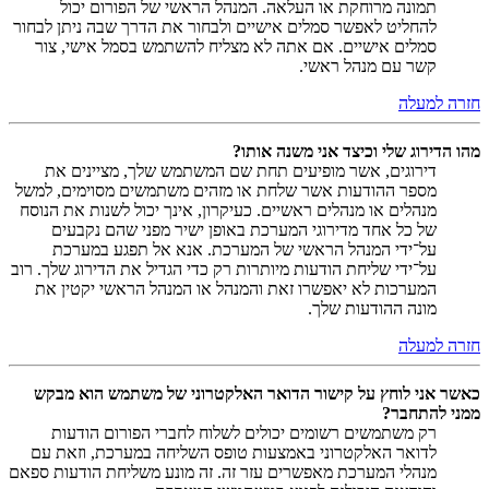
תמונה מרוחקת או העלאה. המנהל הראשי של הפורום יכול
להחליט לאפשר סמלים אישיים ולבחור את הדרך שבה ניתן לבחור
סמלים אישיים. אם אתה לא מצליח להשתמש בסמל אישי, צור
קשר עם מנהל ראשי.
חזרה למעלה
מהו הדירוג שלי וכיצד אני משנה אותו?
דירוגים, אשר מופיעים תחת שם המשתמש שלך, מציינים את
מספר ההודעות אשר שלחת או מזהים משתמשים מסוימים, למשל
מנהלים או מנהלים ראשיים. כעיקרון, אינך יכול לשנות את הנוסח
של כל אחד מדירוגי המערכת באופן ישיר מפני שהם נקבעים
על־ידי המנהל הראשי של המערכת. אנא אל תפגע במערכת
על־ידי שליחת הודעות מיותרות רק כדי הגדיל את הדירוג שלך. רוב
המערכות לא יאפשרו זאת והמנהל או המנהל הראשי יקטין את
מונה ההודעות שלך.
חזרה למעלה
כאשר אני לוחץ על קישור הדואר האלקטרוני של משתמש הוא מבקש
ממני להתחבר?
רק משתמשים רשומים יכולים לשלוח לחברי הפורום הודעות
לדואר האלקטרוני באמצעות טופס השליחה במערכת, וזאת עם
מנהלי המערכת מאפשרים עזר זה. זה מונע משליחת הודעות ספאם