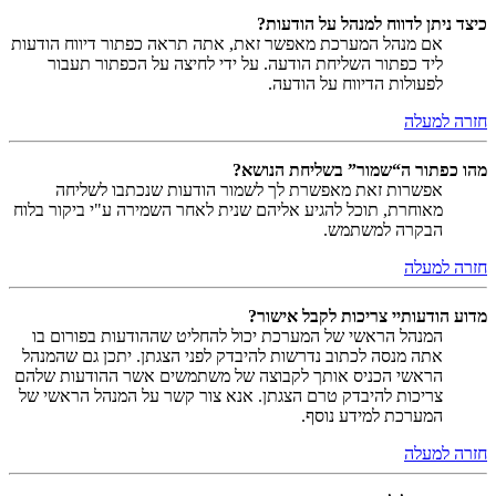
כיצד ניתן לדווח למנהל על הודעות?
אם מנהל המערכת מאפשר זאת, אתה תראה כפתור דיווח הודעות
ליד כפתור השליחת הודעה. על ידי לחיצה על הכפתור תעבור
לפעולות הדיווח על הודעה.
חזרה למעלה
מהו כפתור ה“שמור” בשליחת הנושא?
אפשרות זאת מאפשרת לך לשמור הודעות שנכתבו לשליחה
מאוחרת, תוכל להגיע אליהם שנית לאחר השמירה ע"י ביקור בלוח
הבקרה למשתמש.
חזרה למעלה
מדוע הודעותיי צריכות לקבל אישור?
המנהל הראשי של המערכת יכול להחליט שההודעות בפורום בו
אתה מנסה לכתוב נדרשות להיבדק לפני הצגתן. יתכן גם שהמנהל
הראשי הכניס אותך לקבוצה של משתמשים אשר ההודעות שלהם
צריכות להיבדק טרם הצגתן. אנא צור קשר על המנהל הראשי של
המערכת למידע נוסף.
חזרה למעלה