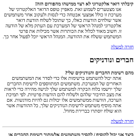
קיבלתי דואר אלקטרוני לא רצוי ממישהו מהפורום הזה!
אנו מצטערים לשמוע זאת. מאפיין טופס הדואר האלקטרוני של
מערכת זו כולל אמצעי אבטחה כדי לנסות ולעקוב אחר משתמשים
אשר שולחים הודעות כאלו, כך שתוכל לשלוח הודעת דואר
אלקטרוני למנהל הראשי של המערכת עם העתק מלא של הודעה
זו. חשוב מאוד לכלול את הכותרות אשר מכילות את פרטי
המשתמש ששלח את ההודעה. המנהל הראשי יוכל לפעול אחר כך.
חזרה למעלה
חברים ונודניקים
מהם רשימת החברים והנודניקים שלי?
אתה יכול להשתמש ברשימות אלו כדי לסדר את המשתמשים
האחרים של המערכת. משתמשים המתווספים לרשימת החברים
שלך ירשמו בלוח הבקרה למשתמש שלך לגישה מהירה כדי לראות
את מצב החיבור שלהם ולשלוח להם הודעות פרטיות. לפי תמיכת
הערכה, הודעות ממשתמשים אלו יכולות גם להיות מודגשות. אם
אתה מוסיף משתמש לרשימת הנודניקים שלך, כל ההודעות אשר
הוא שולח יוסתרו כברירת מחדל.
חזרה למעלה
כיצד אני יכול להוסיף / להסיר משתמשים אל/מתוך רשימת החברים או