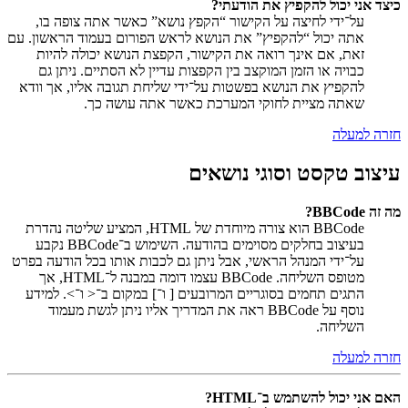
כיצד אני יכול להקפיץ את הודעתי?
על־ידי לחיצה על הקישור “הקפץ נושא” כאשר אתה צופה בו,
אתה יכול “להקפיץ” את הנושא לראש הפורום בעמוד הראשון. עם
זאת, אם אינך רואה את הקישור, הקפצת הנושא יכולה להיות
כבויה או הזמן המוקצב בין הקפצות עדיין לא הסתיים. ניתן גם
להקפיץ את הנושא בפשטות על־ידי שליחת תגובה אליו, אך וודא
שאתה מציית לחוקי המערכת כאשר אתה עושה כך.
חזרה למעלה
עיצוב טקסט וסוגי נושאים
מה זה BBCode?
BBCode הוא צורה מיוחדת של HTML, המציע שליטה נהדרת
בעיצוב בחלקים מסוימים בהודעה. השימוש ב־BBCode נקבע
על־ידי המנהל הראשי, אבל ניתן גם לכבות אותו בכל הודעה בפרט
מטופס השליחה. BBCode עצמו דומה במבנה ל־HTML, אך
התגים תחמים בסוגריים המרובעים [ ו־] במקום ב־< ו־>. למידע
נוסף על BBCode ראה את המדריך אליו ניתן לגשת מעמוד
השליחה.
חזרה למעלה
האם אני יכול להשתמש ב־HTML?