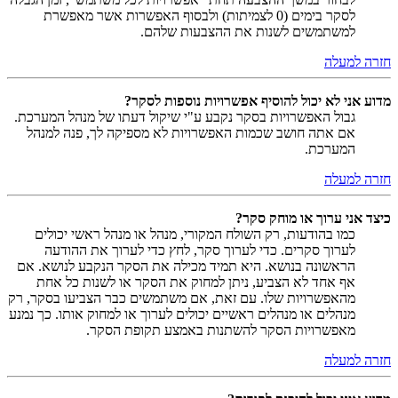
לסקר בימים (0 לצמיתות) ולבסוף האפשרות אשר מאפשרת
למשתמשים לשנות את ההצבעות שלהם.
חזרה למעלה
מדוע אני לא יכול להוסיף אפשרויות נוספות לסקר?
גבול האפשרויות בסקר נקבע ע"י שיקול דעתו של מנהל המערכת.
אם אתה חושב שכמות האפשרויות לא מספיקה לך, פנה למנהל
המערכת.
חזרה למעלה
כיצד אני ערוך או מוחק סקר?
כמו בהודעות, רק השולח המקורי, מנהל או מנהל ראשי יכולים
לערוך סקרים. כדי לערוך סקר, לחץ כדי לערוך את ההודעה
הראשונה בנושא. היא תמיד מכילה את הסקר הנקבע לנושא. אם
אף אחד לא הצביע, ניתן למחוק את הסקר או לשנות כל אחת
מהאפשרויות שלו. עם זאת, אם משתמשים כבר הצביעו בסקר, רק
מנהלים או מנהלים ראשיים יכולים לערוך או למחוק אותו. כך נמנע
מאפשרויות הסקר להשתנות באמצע תקופת הסקר.
חזרה למעלה