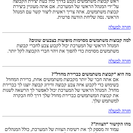
ראש קבוצת משתמשים נקבע בדרך כלל בעת יצירת הקבוצה
על־ידי המנהל הראשי של המערכת. אם אתה מעוניין ביצירת
קבוצת משתמשים, אתה צריך ראשית ליצור קשר עם המנהל
הראשי. נסה שליחת הודעה פרטית.
חזרה למעלה
למה קבוצות משתמשים מסוימות מופיעות בצבעים שונים?
המנהל הראשי של המערכת יכול לקבוע צבע לחברי קבוצת
משתמשים מסוימת כדי להפוך את זיהוי חברי הקבוצה לקל יותר.
חזרה למעלה
מה היא “קבוצת משתמשים כברירת מחדל”?
אם אתה חבר של יותר מקבוצת משתמשים אחת, ברירת המחדל
בשימוש כדי לקבוע איזה צבע קבוצה ודירוג קבוצה יוצגו לך כברירת
מחדל. המנהל הראשי של המערכת יכול לאפשר לך הרשאה לשנות
את קבוצת המשתמשים כברירת מחדל שלך דרך לוח הבקרה
למשתמש שלך.
חזרה למעלה
מהו הקישור “הצוות”?
עמוד זה מספק לך את רשימת הצוות של המערכת, כולל המנהלים