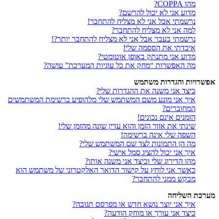
מהו COPPA?
מדוע אני לא יכול להרשם?
נרשמתי אבל אני לא מצליח להתחבר!
למה אני לא מצליח להתחבר?
נרשמתי בעבר אבל אני לא מצליח להתחבר יותר?!
איבדתי את הססמה שלי!
מדוע אני מתנתק באופן אוטומטי?
מה האפשרות “מחק את כל עוגיות המערכת” עושה?
אפשרויות והגדרות משתמש
כיצד אני משנה את ההגדרות שלי?
איך אני מונע משם המשתמש שלי מלהופיע ברשימת המשתמשים
המחוברים?
הזמנים אינם נכונים!
שינתי את אזור הזמן והוא עדין שונה מהזמן שלי!
השפה שלי אינה ברשימה!
מה הן התמונות לצד שם המשתמש שלי?
איך אני יכול להציג סמל אישי?
מהו הדירוג שלי וכיצד אני משנה אותו?
כאשר אני לוחץ על קישור הדואר האלקטרוני של משתמש הוא
מבקש ממני להתחבר?
מערכת השליחה
איך אני יוצר נושא חדש או מפרסם תגובה?
כיצד אני עורך או מוחק הודעה?