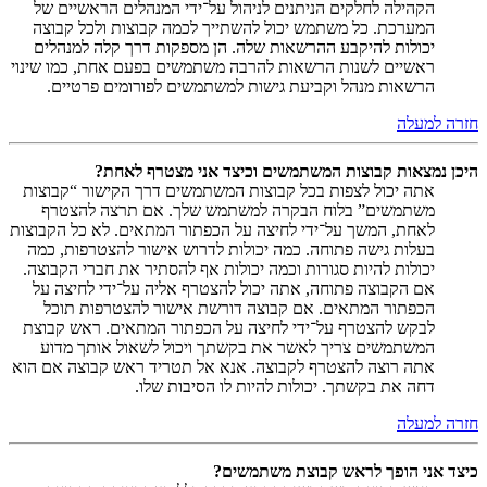
הקהילה לחלקים הניתנים לניהול על־ידי המנהלים הראשיים של
המערכת. כל משתמש יכול להשתייך לכמה קבוצות ולכל קבוצה
יכולות להיקבע ההרשאות שלה. הן מספקות דרך קלה למנהלים
ראשיים לשנות הרשאות להרבה משתמשים בפעם אחת, כמו שינוי
הרשאות מנהל וקביעת גישות למשתמשים לפורומים פרטיים.
חזרה למעלה
היכן נמצאות קבוצות המשתמשים וכיצד אני מצטרף לאחת?
אתה יכול לצפות בכל קבוצות המשתמשים דרך הקישור “קבוצות
משתמשים” בלוח הבקרה למשתמש שלך. אם תרצה להצטרף
לאחת, המשך על־ידי לחיצה על הכפתור המתאים. לא כל הקבוצות
בעלות גישה פתוחה. כמה יכולות לדרוש אישור להצטרפות, כמה
יכולות להיות סגורות וכמה יכולות אף להסתיר את חברי הקבוצה.
אם הקבוצה פתוחה, אתה יכול להצטרף אליה על־ידי לחיצה על
הכפתור המתאים. אם קבוצה דורשת אישור להצטרפות תוכל
לבקש להצטרף על־ידי לחיצה על הכפתור המתאים. ראש קבוצת
המשתמשים צריך לאשר את בקשתך ויכול לשאול אותך מדוע
אתה רוצה להצטרף לקבוצה. אנא אל תטריד ראש קבוצה אם הוא
דחה את בקשתך. יכולות להיות לו הסיבות שלו.
חזרה למעלה
כיצד אני הופך לראש קבוצת משתמשים?