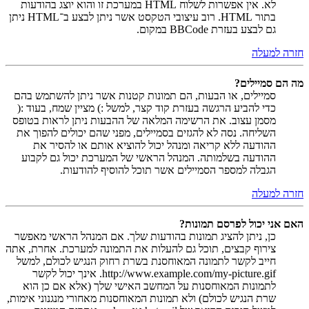
לא. אין אפשרות לשלוח HTML במערכת זו והוא יוצג בהודעות
בתור HTML. רוב עיצובי הטקסט אשר ניתן לבצע ב־HTML ניתן
גם לבצע בעזרת BBCode במקום.
חזרה למעלה
מה הם סמיילים?
סמיילים, או הבעות, הם תמונות קטנות אשר ניתן להשתמש בהם
כדי להביע הרגשה בעזרת קוד קצר, למשל :) מציין שמח, בעוד :(
מסמן עצוב. את הרשימה המלאה של ההבעות ניתן לראות בטופס
השליחה. נסה לא להגזים בסמיילים, מפני שהם יכולים להפוך את
ההודעה ללא קריאה ומנהל יכול להוציא אותם או להסיר את
ההודעה בשלמותה. המנהל הראשי של המערכת יכול גם לקבוע
הגבלה למספר הסמיילים אשר תוכל להוסיף להודעות.
חזרה למעלה
האם אני יכול לפרסם תמונות?
כן, ניתן להציג תמונות בהודעות שלך. אם המנהל הראשי מאפשר
צירוף קבצים, תוכל גם להעלות את התמונה למערכת. אחרת, אתה
חייב לקשר לתמונה המאוחסנת בשרת רחוק הנגיש לכולם, למשל
http://www.example.com/my-picture.gif. אינך יכול לקשר
לתמונות המאוחסנות על המחשב האישי שלך (אלא אם כן הוא
שרת הנגיש לכולם) ולא תמונות המאוחסנות מאחורי מנגנוני אימות,