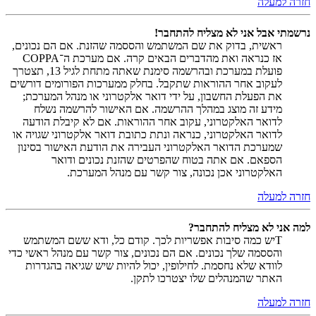
חזרה למעלה
נרשמתי אבל אני לא מצליח להתחבר!
ראשית, בדוק את שם המשתמש והססמה שהזנת. אם הם נכונים,
אז כנראה ואת מהדברים הבאים קרה. אם מערכת ה־COPPA
פועלת במערכת ובהרשמה סימנת שאתה מתחת לגיל 13, תצטרך
לעקוב אחר ההוראות שתקבל. בחלק ממערכות הפורומים דורשים
את הפעלת החשבון, על ידי דואר אלקטרוני או מנהל המערכת;
מידע זה מוצג במהלך ההרשמה. אם האישור להרשמה נשלח
לדואר האלקטרוני, עקוב אחר ההוראות. אם לא קיבלת הודעה
לדואר האלקטרוני, כנראה ונתת כתובת דואר אלקטרוני שגויה או
שמערכת הדואר האלקטרוני העבירה את הודעת האישור בסינון
הספאם. אם אתה בטוח שהפרטים שהזנת נכונים ודואר
האלקטרוני אכן נכונה, צור קשר עם מנהל המערכת.
חזרה למעלה
למה אני לא מצליח להתחבר?
Tיש כמה סיבות אפשריות לכך. קודם כל, ודא ששם המשתמש
והססמה שלך נכונים. אם הם נכונים, צור קשר עם מנהל ראשי כדי
לוודא שלא נחסמת. לחילופין, יכול להיות שיש שגיאה בהגדרות
האתר שהמנהלים שלו יצטרכו לתקן.
חזרה למעלה