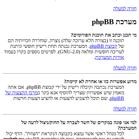
חזרה למעלה
מערכת phpBB
מי תכנן וכתב את תוכנת הפורומים?
תוכנה זו (בצורה הלא ערוכה שלה) נוצרה, שוחררה וזכויותיה הם
של
קבוצת phpBB
. המערכת נבנתה תחת רישיון חופשי וניתנת
לעריכה חופשית ומלאה (GNU-2.0). לפרטים נוספים בקרו בעמוד
אודות המערכת
.
חזרה למעלה
מדוע אפשרות כזו או אחרת לא קיימת?
המערכת נכתבה וקיבלה רישיון על ידי קבוצת phpBB. אם אתה
מאמין שיש אפשרות שצריך להוסיף אנא בקר ב
מרכז ההצעות של
phpBB
, שם תוכל להצביע להצעות או להציע הצעות חדשות
חזרה למעלה
למי אני פונה במקרים של חשד לעברה על החוק/ניצול לרעה של
המערכת?
לכל מנהל ראשי אשר נמצא בקבוצה הנקראת “הצוות”. הדף יכול