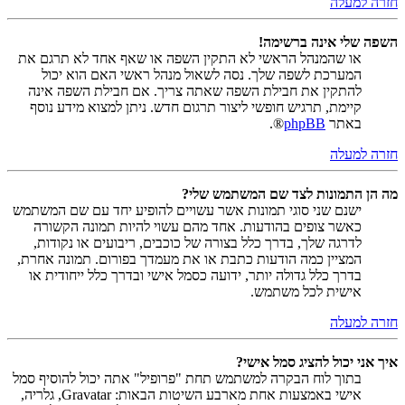
חזרה למעלה
השפה שלי אינה ברשימה!
או שהמנהל הראשי לא התקין השפה או שאף אחד לא תרגם את
המערכת לשפה שלך. נסה לשאול מנהל ראשי האם הוא יכול
להתקין את חבילת השפה שאתה צריך. אם חבילת השפה אינה
קיימת, תרגיש חופשי ליצור תרגום חדש. ניתן למצוא מידע נוסף
באתר
phpBB
®.
חזרה למעלה
מה הן התמונות לצד שם המשתמש שלי?
ישנם שני סוגי תמונות אשר עשויים להופיע יחד עם שם המשתמש
כאשר צופים בהודעות. אחד מהם עשוי להיות תמונה הקשורה
לדרגה שלך, בדרך כלל בצורה של כוכבים, ריבועים או נקודות,
המציין כמה הודעות כתבת או את מעמדך בפורום. תמונה אחרת,
בדרך כלל גדולה יותר, ידועה כסמל אישי ובדרך כלל ייחודית או
אישית לכל משתמש.
חזרה למעלה
איך אני יכול להציג סמל אישי?
בתוך לוח הבקרה למשתמש תחת "פרופיל" אתה יכול להוסיף סמל
אישי באמצעות אחת מארבע השיטות הבאות: Gravatar, גלריה,