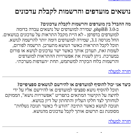
נושאים מועדפים והרשמות לקבלת עדכונים
מה ההבדל בין מועדפים והרשמות לקבלת עדכונים?
ב-phpBB 3.0, שמירה למועדפים של נושאים עבדה בדומה
למועדפים בדפדפן - לא היית מקבל התראות על עדכונים בנושאים.
החל מגרסה 3.1, שמירה למועדפים דומה יותר להרשמה לנושא.
תוכל לקבל התראות כאשר הנושא מתעדכן. הרשמה לפורום,
לעומת זאת, תעדכן אותך כאשר ישר עדכונים לנושא או פורום
במערכת. ניתן לשנות את אפשרויות ההתראות למועדפים
והרשמות בלוח הבקרה למשתמש, תחת ״העדפות מערכת״.
חזרה למעלה
כיצד אני יכול להוסיף למועדפים או להירשם לנושאים ספציפיים?
תוכל להוסיף נושא ספציפי למועדפים או להירשם אליו על ידי
לחיצה על הקישור המתאים בתפריט "אפשרויות נושא", הממוקם
לנוחותך לצד חלקו העליון והתחתון של דיון בנושא.
תגובה לנושא כאשר התיבה "הודע לי כאשר תגובה נשלחת"
מסומנת גם תרשום אותך לקבל עדכונים מהנושא.
חזרה למעלה