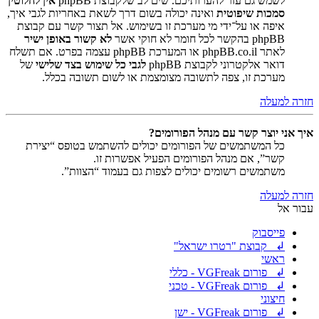
לשמש גם עזר להערותיכם. שים לב שלקבוצת phpBB
אין לחלוטין
סמכות שיפוטית
ואינה יכולה בשום דרך לשאת באחריות לגבי איך,
איפה או על־ידי מי מערכת זו בשימוש. אל תצור קשר עם קבוצת
phpBB בהקשר לכל חומר לא חוקי אשר
לא קשור באופן ישיר
לאתר phpBB.co.il או המערכת phpBB עצמה בפרט. אם תשלח
דואר אלקטרוני לקבוצת phpBB
לגבי כל שימוש בצד שלישי
של
מערכת זו, צפה לתשובה מצומצמת או לשום תשובה בכלל.
חזרה למעלה
איך אני יוצר קשר עם מנהל הפורומים?
כל המשתמשים של הפורומים יכולים להשתמש בטופס “יצירת
קשר”, אם מנהל הפורומים הפעיל אפשרות זו.
משתמשים רשומים יכולים לצפות גם בעמוד “הצוות”.
חזרה למעלה
עבור אל
פייסבוק
↲ קבוצת "רטרו ישראל"
ראשי
↲ פורום VGFreak - כללי
↲ פורום VGFreak - טכני
חיצוני
↲ פורום VGFreak - ישן