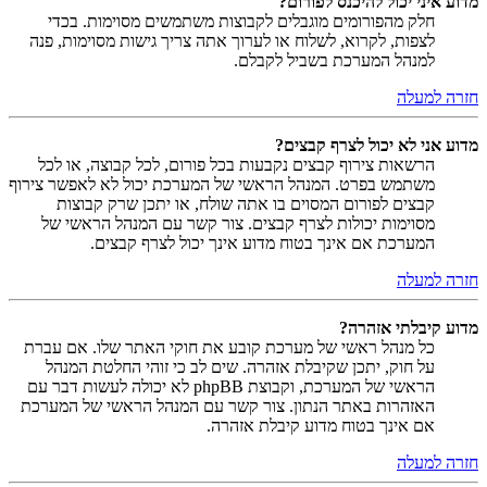
מדוע איני יכול להיכנס לפורום?
חלק מהפורומים מוגבלים לקבוצות משתמשים מסוימות. בכדי
לצפות, לקרוא, לשלוח או לערוך אתה צריך גישות מסוימות, פנה
למנהל המערכת בשביל לקבלם.
חזרה למעלה
מדוע אני לא יכול לצרף קבצים?
הרשאות צירוף קבצים נקבעות בכל פורום, לכל קבוצה, או לכל
משתמש בפרט. המנהל הראשי של המערכת יכול לא לאפשר צירוף
קבצים לפורום המסוים בו אתה שולח, או יתכן שרק קבוצות
מסוימות יכולות לצרף קבצים. צור קשר עם המנהל הראשי של
המערכת אם אינך בטוח מדוע אינך יכול לצרף קבצים.
חזרה למעלה
מדוע קיבלתי אזהרה?
כל מנהל ראשי של מערכת קובע את חוקי האתר שלו. אם עברת
על חוק, יתכן שקיבלת אזהרה. שים לב כי זוהי החלטת המנהל
הראשי של המערכת, וקבוצת phpBB לא יכולה לעשות דבר עם
האזהרות באתר הנתון. צור קשר עם המנהל הראשי של המערכת
אם אינך בטוח מדוע קיבלת אזהרה.
חזרה למעלה