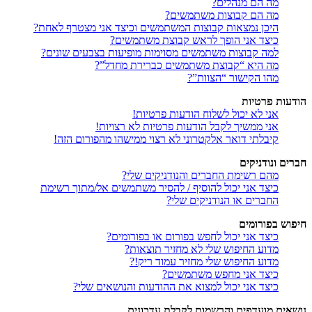
מה הם מנהלים?
מה הם קבוצות משתמשים?
היכן נמצאות קבוצות המשתמשים וכיצד אני מצטרף לאחת?
כיצד אני הופך לראש קבוצת משתמשים?
למה קבוצות משתמשים מסוימות מופיעות בצבעים שונים?
מה היא “קבוצת משתמשים כברירת מחדל”?
מהו הקישור “הצוות”?
הודעות פרטיות
אני לא יכול לשלוח הודעות פרטיות!
אני ממשיך לקבל הודעות פרטיות לא רצויות!
קיבלתי דואר אלקטרוני לא רצוי ממישהו מהפורום הזה!
חברים ונודניקים
מהם רשימת החברים והנודניקים שלי?
כיצד אני יכול להוסיף / להסיר משתמשים אל/מתוך רשימת
החברים או הנודניקים שלי?
חיפוש בפורומים
כיצד אני יכול לחפש בפורום או בפורומים?
מדוע החיפוש שלי לא מחזיר תוצאות?
מדוע החיפוש שלי מחזיר עמוד ריק!?
כיצד אני מחפש משתמשים?
כיצד אני יכול למצוא את ההודעות והנושאים שלי?
נושאים מועדפים והרשמות לקבלת עדכונים