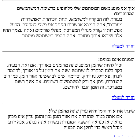
איך אני מונע משם המשתמש שלי מלהופיע ברשימת המשתמשים
המחוברים?
בעזרת לוח הבקרה למשתמש, תחת הכותרת “אפשרויות
מערכת”,אתה תמצא אפשרות
הסתר את מצבי כמחובר
. הפעל
אפשרות זו
ורק מנהלי המערכת, מנהלי פורומים ואתה עצמך תהיו
כן
אלה שיראו אותך מחובר. אתה תספר כמשתמש מוסתר.
חזרה למעלה
הזמנים אינם נכונים!
יכול להיות שהזמן המוצג שונה מהזמנים באזורך. אם זאת הבעיה,
בקר בלוח הבקרה למשתמש ושנה את הזמן על פי אזורך, לדוגמה
לונדון, פאריס, ניו יורק, וכדומה. שים לב ששינוי אזור הזמן, כמו רוב
ההגדרות, ניתן אך ורק למשתמשים רשומים. אם אינך רשום
במערכת, זה הזמן הנכון להירשם.
חזרה למעלה
שינתי את אזור הזמן והוא עדין שונה מהזמן שלי!
אם אתה בטוח שהגדרת את אזור הזמן נכון והזמן עדין אינו מכוון
כראוי, אז כנראה והשעה המוגדרת בשרת אינה נכונה. אנא יידע
מנהל ראשי כדי לתקן את הבעיה