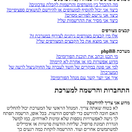
מה ההבדל בין מועדפים והרשמות לקבלת עדכונים?
כיצד אני יכול להוסיף למועדפים או להירשם לנושאים ספציפיים?
כיצד אני נרשם לפורום מסוים?
כיצד אני מסיר את ההרשמות שלי?
קבצים מצורפים
אלו מין קבצים מצורפים ניתנים לצירוף במערכת זו?
כיצד אני מוצא את כל הקבצים המצורפים שלי?
מערכת phpBB
מי תכנן וכתב את תוכנת הפורומים?
מדוע אפשרות כזו או אחרת לא קיימת?
למי אני פונה במקרים של חשד לעברה על החוק/ניצול לרעה של
המערכת?
איך אני יוצר קשר עם מנהל הפורומים?
התחברות והרשמה למערכת
מדוע אני צריך להירשם?
לא בטוח שאתה צריך. המנהל הראשי של המערכת יכול להחליט
האם חובה להירשם כדי לפרסם הודעות. בכל אופן, הרשמה תפתח
לך גישה לאפשרויות נוספות שלא זמינות לאורחים, כמו למשל
הגדרת תמונת פרופיל, שליחת הודעות פרטיות או אימיילים
למשתמשים אחרים ועוד. ההרשמה לוקחת כמה רגעים כך