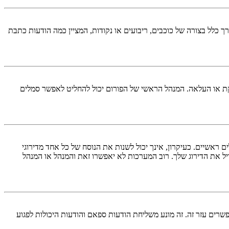
כלל בצורה של כוכבים, ריבועים או נקודות, המציין כמה הודעות כתבת
ל להוסיף סמל אישי באמצעות אחת מארבע השיטות הבאות: Gravatar, גלריה, תמונה מרוחקת או העלאה. המנהל הראשי של הפורום יכול להחליט לאפשר סמלים
אשיים. כעיקרון, אינך יכול לשנות את הנוסח של כל אחד מדירוגי
ל את הדירוג שלך. רוב המערכות לא יאפשרו זאת והמנהל או המנהל
ים עזר זה. זה מונע משליחת הודעות ספאם והודעות היכולות לפגוע