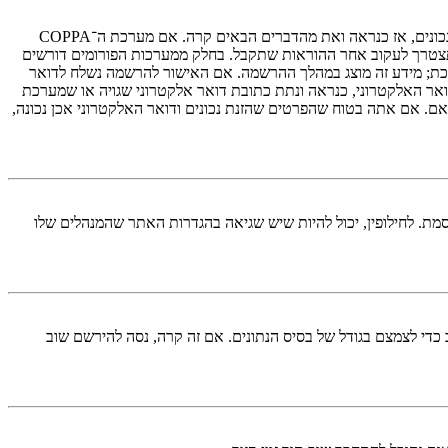
ראשית, בדוק את שם המשתמש והססמה שהזנת. אם הם נכונים, אז כנראה ואת מהדברים הבאים קרה. אם מערכת ה־COPPA
ת במערכת ובהרשמה סימנת שאתה מתחת לגיל 13, תצטרך לעקוב אחר ההוראות שתקבל. בחלק ממערכות הפורומים דורשים
רכת; מידע זה מוצג במהלך ההרשמה. אם האישור להרשמה נשלח לדואר
אר האלקטרוני, כנראה ונתת כתובת דואר אלקטרוני שגויה או שמערכת
ם. אם אתה בטוח שהפרטים שהזנת נכונים ודואר האלקטרוני אכן נכונה,
מת. לחילופין, יכול להיות שיש שגיאה בהגדרות האתר שהמנהלים שלו
די לצמצם בגודל של בסיס הנתונים. אם זה קרה, נסה להירשם שוב