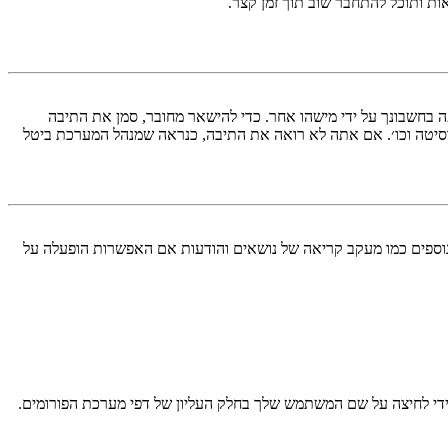
ות ותוכל להתחבר שוב תוך זמן קצר.
בחשבונך על ידי מישהו אחר. כדי להישאר מחובר, סמן את התיבה
סיטה וכו׳. אם אתה לא רואה את התיבה, כנראה שמנהל המערכת ביטל
עליך מחובר למערכת. עוגיות ממלאות תפקידים נוספים כמו מעקב קריאה של נושאים והודעות אם האפשרות הופעלה על
די לחיצה על שם המשתמש שלך בחלק העליון של דפי מערכת הפורומים.