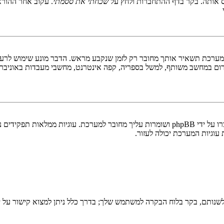
 אותה. בקר בדף ההתחברות ולחץ על
שכחתי את ססמתי
. עקוב אחר ההורא
ערכת תשאיר אותך מחובר רק לזמן שנקבע מראש. הדבר מונע שימוש לרעה 
ום במחשב משותף, למשל בספריה, קפה אינטרנט, מחשבי מעבדות באוניבר
"מחק את כל עוגיות המערכת" מוחק את כל העוגיות (cookies) שנוצרו על ידי phpBB ושומרות 
וגיות המערכת יכולה לעזור.
שנותם, בקר בלוח הבקרה למשתמש שלך; בדרך כלל ניתן למצוא קישור על י