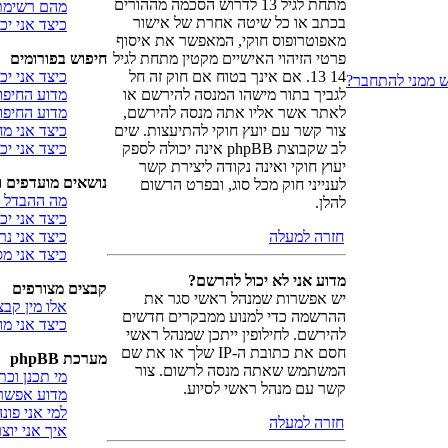
מתחת לגיל 13 לדרוש הסכמה מההורים
מהם רשימת 
בכתב או כל שיטה אחרת של אישור
כיצד אני י
מאפוטרופוס חוקי, המאפשר את איסוף
פרטי הזיהוי האישיים מקטין מתחת לגיל
חיפוש בפורומים
14 13. אם אינך בטוח אם חוק זה חל
כיצד אני יכ
ש ממני להתחבר?
לגביך בתור מישהו המנסה להירשם או
מדוע החיפו
לאתר אשר אליו אתה מנסה להירשם,
מדוע החיפוש
צור קשר עם יועץ חוקי להתיעצות. שים
כיצד אני 
לב שקבוצת phpBB אינה יכולה לספק
כיצד אני י
יעוץ חוקי ואינה נקודה ליצירת קשר
נושאים מועדפים 
לענייני חוק מכל סוג, ובפרט הרשום
מה ההבדל ב
להלן.
כיצד אני יכ
חזרה למעלה
כיצד אני נ
כיצד אני מ
מדוע אני לא יכול להרשם?
קבצים מצורפים
יש אפשרות שמנהל ראשי סגר את
אלו מין קבצ
ההרשמה כדי למנוע ממבקרים חדשים
כיצד אני מ
להירשם. לחילופין ייתכן שמנהל ראשי
חסם את כתובת ה-IP שלך או את שם
מערכת phpBB
המשתמש שאתה מנסה לרשום. צור
מי תכנן וכ
קשר עם מנהל ראשי לסיוע.
מדוע אפשרו
למי אני פו
חזרה למעלה
איך אני יו