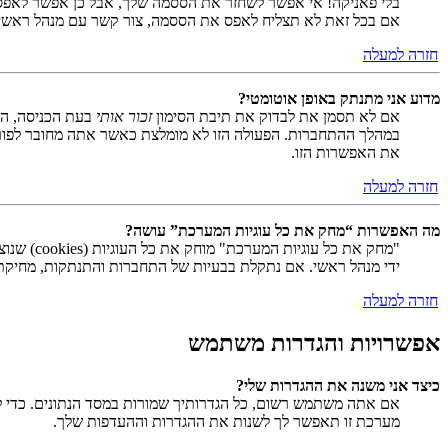
בלי פאניקה! אי אפשר לשחזר את הססמה שלך, אבל כן אפשר לאפס
אם בכל זאת לא תצליח לאפס את הססמה, צור קשר עם מנהל ראשי
חזרה למעלה
מדוע אני מתנתק באופן אוטומטי?
אם לא תסמן את לבדוק את תיבת הסימון
זכור אותי
בעת הכניסה, המ
במהלך ההתחברות. הפעולה הזו לא מומלצת כאשר אתה מחובר לפור
את האפשרות הזו.
חזרה למעלה
מה האפשרות “מחק את כל עוגיות המערכת” עושה?
ידי מנהל ראשי. אם נתקלת בבעיות של התחברות והתנתקות, מחיקת ע
חזרה למעלה
אפשרויות והגדרות משתמש
כיצד אני משנה את ההגדרות שלי?
אם אתה משתמש רשום, כל הגדרותיך שמורות במסד הנתונים. כדי ל
מערכת זו תאפשר לך לשנות את ההגדרות וההעדפות שלך.