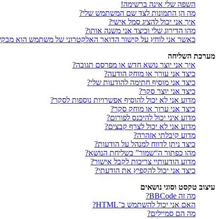
השפה שלי אינה ברשימה!
מה הן התמונות לצד שם המשתמש שלי?
איך אני יכול להציג סמל אישי?
מהו הדירוג שלי וכיצד אני משנה אותו?
כאשר אני לוחץ על קישור הדואר האלקטרוני של משתמש הוא מבק
מערכת השליחה
איך אני יוצר נושא חדש או מפרסם תגובה?
כיצד אני עורך או מוחק הודעה?
כיצד אני מוסיף חתימה להודעות שלי?
כיצד אני יוצר סקר?
מדוע אני לא יכול להוסיף אפשרויות נוספות לסקר?
כיצד אני ערוך או מוחק סקר?
מדוע איני יכול להיכנס לפורום?
מדוע אני לא יכול לצרף קבצים?
מדוע קיבלתי אזהרה?
כיצד ניתן לדווח למנהל על הודעות?
מהו כפתור ה“שמור” בשליחת הנושא?
מדוע הודעותיי צריכות לקבל אישור?
כיצד אני יכול להקפיץ את הודעתי?
עיצוב טקסט וסוגי נושאים
מה זה BBCode?
האם אני יכול להשתמש ב־HTML?
מה הם סמיילים?