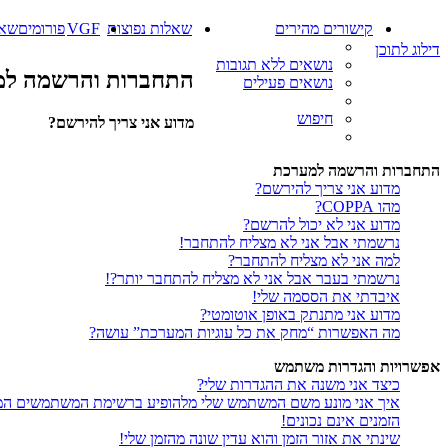
קישורים מהירים
שאלות נפוצות
VGF
פורומים
שאל
דילוג לתוכן
נושאים ללא תגובות
התחברות והרשמה ל
נושאים פעילים
חיפוש
מדוע אני צריך להירשם?
התחברות והרשמה למערכת
מדוע אני צריך להירשם?
מהו COPPA?
מדוע אני לא יכול להרשם?
נרשמתי אבל אני לא מצליח להתחבר!
למה אני לא מצליח להתחבר?
נרשמתי בעבר אבל אני לא מצליח להתחבר יותר?!
איבדתי את הססמה שלי!
מדוע אני מתנתק באופן אוטומטי?
מה האפשרות “מחק את כל עוגיות המערכת” עושה?
אפשרויות והגדרות משתמש
כיצד אני משנה את ההגדרות שלי?
איך אני מונע משם המשתמש שלי מלהופיע ברשימת המשתמשים המ
הזמנים אינם נכונים!
שינתי את אזור הזמן והוא עדין שונה מהזמן שלי!