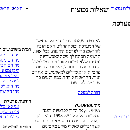
ות נפוצות
שאלות נפוצות
חיפוש
הרשמ
מערכת
לא בטוח שאתה צריך. המנהל הראשי
של המערכת יכול להחליט האם חובה
רמות משתמשים וק
להירשם כדי לפרסם הודעות. בכל אופן,
מה הם מנהל
הרשמה תפתח לך גישה לאפשרויות
מה הם מנהל
נוספות שלא זמינות לאורחים, כמו למשל
מה הם קבו
הגדרת תמונת פרופיל, שליחת הודעות
היכן נמצאו
פרטיות או אימיילים למשתמשים אחרים
כיצד אני ה
ועוד. ההרשמה לוקחת כמה רגעים כך
למה קבוצות
שמומלץ להירשם.
מה היא “ק
מהו הקישור
חזרה למעלה
הודעות פרטיות
מהו COPPA?
אני לא יכול
COPPA, או החוק לפרטיות והגנה
אני ממשיך 
המקוונת של הילד של 1998, הוא חוק
חוברים?
קיבלתי דוא
בארצות הברית הדורש מאתרים ברשת
אשר יכולים לאסוף מידע מקטינים
חברים ונודניקים