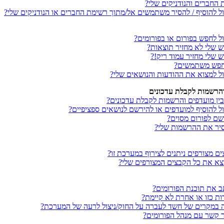
החברים והנודניקים שלי?
כול להוסיף / להסיר משתמשים אל/מתוך רשימת החברים או הנודניקים שלי?
ול לחפש בפורום או בפורומים?
ש שלי לא מחזיר תוצאות?
 שלי מחזיר עמוד ריק!?
מחפש משתמשים?
כול למצוא את ההודעות והנושאים שלי?
והרשמות לקבלת עדכונים
ין מועדפים והרשמות לקבלת עדכונים?
ול להוסיף למועדפים או להירשם לנושאים ספציפיים?
רשם לפורום מסוים?
סיר את ההרשמות שלי?
ים מצורפים ניתנים לצירוף במערכת זו?
וצא את כל הקבצים המצורפים שלי?
תב את תוכנת הפורומים?
ת כזו או אחרת לא קיימת?
נה במקרים של חשד לעברה על החוק/ניצול לרעה של המערכת?
צר קשר עם מנהל הפורומים?