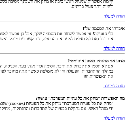
קיימת אפשרות שמנהל ראשי כיבה או מחק את חשבונך מסיבה כלשהי.
ולהיות יותר פעיל בדיונים.
חזרה למעלה
איבדתי את הססמה שלי!
בלי פאניקה! אי אפשר לשחזר את הססמה שלך, אבל כן אפשר לאפס
אם בכל זאת לא תצליח לאפס את הססמה, צור קשר עם מנהל ראשי
חזרה למעלה
מדוע אני מתנתק באופן אוטומטי?
אם לא תסמן את לבדוק את תיבת הסימון
זכור אותי
בעת הכניסה, המ
במהלך ההתחברות. הפעולה הזו לא מומלצת כאשר אתה מחובר לפור
את האפשרות הזו.
חזרה למעלה
מה האפשרות “מחק את כל עוגיות המערכת” עושה?
ידי מנהל ראשי. אם נתקלת בבעיות של התחברות והתנתקות, מחיקת ע
חזרה למעלה