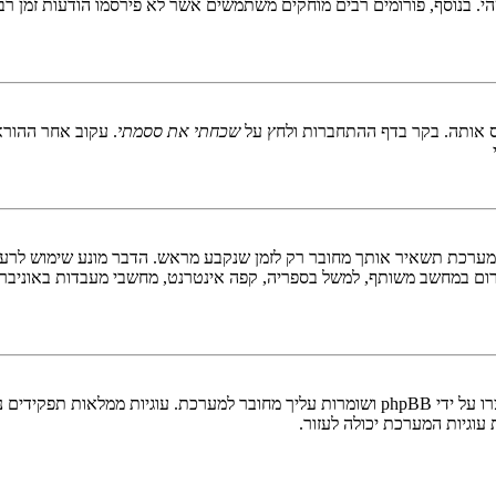
 בנוסף, פורומים רבים מוחקים משתמשים אשר לא פירסמו הודעות זמן רב כ
 אותה. בקר בדף ההתחברות ולחץ על
שכחתי את ססמתי
. עקוב אחר ההורא
ערכת תשאיר אותך מחובר רק לזמן שנקבע מראש. הדבר מונע שימוש לרעה 
ום במחשב משותף, למשל בספריה, קפה אינטרנט, מחשבי מעבדות באוניבר
"מחק את כל עוגיות המערכת" מוחק את כל העוגיות (cookies) שנוצרו על ידי phpBB ושומרות 
וגיות המערכת יכולה לעזור.