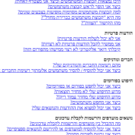
היכן נמצאות קבוצות המשתמשים וכיצד אני מצטרף לאחת?
כיצד אני הופך לראש קבוצת משתמשים?
למה קבוצות משתמשים מסוימות מופיעות בצבעים שונים?
מה היא “קבוצת משתמשים כברירת מחדל”?
מהו הקישור “הצוות”?
הודעות פרטיות
אני לא יכול לשלוח הודעות פרטיות!
אני ממשיך לקבל הודעות פרטיות לא רצויות!
קיבלתי דואר אלקטרוני לא רצוי ממישהו מהפורום הזה!
חברים ונודניקים
מהם רשימת החברים והנודניקים שלי?
כיצד אני יכול להוסיף / להסיר משתמשים אל/מתוך רשימת החברים או
חיפוש בפורומים
כיצד אני יכול לחפש בפורום או בפורומים?
מדוע החיפוש שלי לא מחזיר תוצאות?
מדוע החיפוש שלי מחזיר עמוד ריק!?
כיצד אני מחפש משתמשים?
כיצד אני יכול למצוא את ההודעות והנושאים שלי?
נושאים מועדפים והרשמות לקבלת עדכונים
מה ההבדל בין מועדפים והרשמות לקבלת עדכונים?
כיצד אני יכול להוסיף למועדפים או להירשם לנושאים ספציפיים?
כיצד אני נרשם לפורום מסוים?