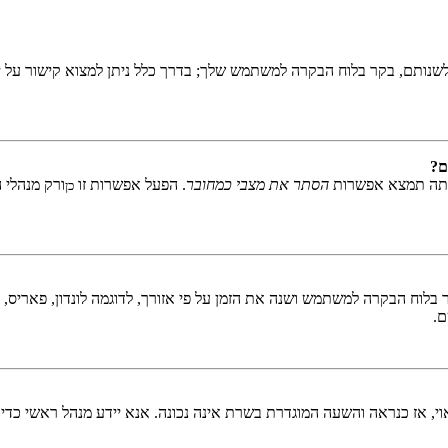
שנותם, בקר בלוח הבקרה למשתמש שלך; בדרך כלל ניתן למצוא קישור על י
ם?
אתה תמצא אפשרות
הסתר את מצבי כמחובר
. הפעל אפשרות זו
ורק מנהלי 
כן
לוח הבקרה למשתמש ושנה את הזמן על פי אזורך, לדוגמה לונדון, פאריס, ניו 
ם.
ראוי, אז כנראה והשעה המוגדרת בשרת אינה נכונה. אנא יידע מנהל ראשי כדי