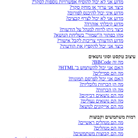
מדוע אני לא יכול להוסיף אפשרויות נוספות לסקר?
כיצד אני ערוך או מוחק סקר?
מדוע איני יכול להיכנס לפורום?
מדוע אני לא יכול לצרף קבצים?
מדוע קיבלתי אזהרה?
כיצד ניתן לדווח למנהל על הודעות?
מהו כפתור ה“שמור” בשליחת הנושא?
מדוע הודעותיי צריכות לקבל אישור?
כיצד אני יכול להקפיץ את הודעתי?
עיצוב טקסט וסוגי נושאים
מה זה BBCode?
האם אני יכול להשתמש ב־HTML?
מה הם סמיילים?
האם אני יכול לפרסם תמונות?
מה הן הכרזות גלובליות?
מה הן הכרזות?
מה הם נושאים דביקים?
מה הם נושאים נעולים?
מה הם אייקונים לנושא?
רמות משתמשים וקבוצות
מה הם מנהלים ראשיים?
מה הם מנהלים?
מה הם קבוצות משתמשים?