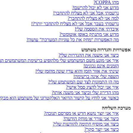
מהו COPPA?
מדוע אני לא יכול להרשם?
נרשמתי אבל אני לא מצליח להתחבר!
למה אני לא מצליח להתחבר?
נרשמתי בעבר אבל אני לא מצליח להתחבר יותר?!
איבדתי את הססמה שלי!
מדוע אני מתנתק באופן אוטומטי?
מה האפשרות “מחק את כל עוגיות המערכת” עושה?
אפשרויות והגדרות משתמש
כיצד אני משנה את ההגדרות שלי?
איך אני מונע משם המשתמש שלי מלהופיע ברשימת המשתמשים המ
הזמנים אינם נכונים!
שינתי את אזור הזמן והוא עדין שונה מהזמן שלי!
השפה שלי אינה ברשימה!
מה הן התמונות לצד שם המשתמש שלי?
איך אני יכול להציג סמל אישי?
מהו הדירוג שלי וכיצד אני משנה אותו?
כאשר אני לוחץ על קישור הדואר האלקטרוני של משתמש הוא מבק
מערכת השליחה
איך אני יוצר נושא חדש או מפרסם תגובה?
כיצד אני עורך או מוחק הודעה?
כיצד אני מוסיף חתימה להודעות שלי?
כיצד אני יוצר סקר?