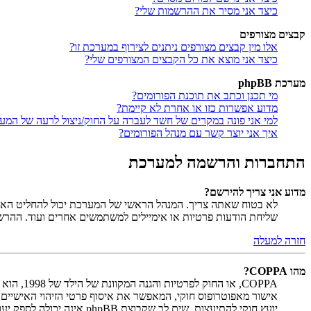
כיצד אני מסיר את ההרשמות שלי?
קבצים מצורפים
אלו מין קבצים מצורפים ניתנים לצירוף במערכת זו?
כיצד אני מוצא את כל הקבצים המצורפים שלי?
מערכת phpBB
מי תכנן וכתב את תוכנת הפורומים?
מדוע אפשרות כזו או אחרת לא קיימת?
למי אני פונה במקרים של חשד לעברה על החוק/ניצול לרעה של המע
איך אני יוצר קשר עם מנהל הפורומים?
התחברות והרשמה למערכת
מדוע אני צריך להירשם?
לא בטוח שאתה צריך. המנהל הראשי של המערכת יכול להחליט האם ח
שליחת הודעות פרטיות או אימיילים למשתמשים אחרים ועוד. ההר
חזרה למעלה
מהו COPPA?
יועץ חוקי להתיעצות. שים לב שקבוצת phpBB אינה יכולה לספק יעוץ חוקי ואינה נקודה ליצירת קשר לענייני חוק מכל סוג, ובפרט הרשום להלן.