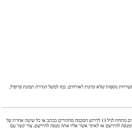
יות נוספות שלא זמינות לאורחים, כמו למשל הגדרת תמונת פרופיל,
COPPA, או החוק לפרטיות והגנה המקוונת של הילד של 1998, הוא חוק בארצות הברית הדורש מאתרים ברשת אשר יכולים לאסוף מידע מקטינים מתחת לגיל 13 לדרוש הסכמה מההורים בכתב או כל שיטה אחרת של
 13. אם אינך בטוח אם חוק זה חל לגביך בתור מישהו המנסה להירשם או לאתר אשר אליו אתה מנסה להירשם, צור קשר עם