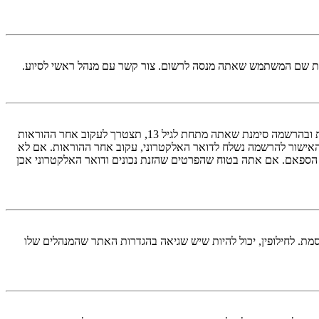
ראשית, בדוק את שם המשתמש והססמה שהזנת. אם הם נכונים, אז כנראה ואת מהדברים הבאים קרה. אם מערכת ה־COPPA פועלת במערכת ובהרשמה סימנת שאתה מתחת לגיל 13, תצטרך לעקוב אחר ההוראות
האישור להרשמה נשלח לדואר האלקטרוני, עקוב אחר ההוראות. אם לא
 הספאם. אם אתה בטוח שהפרטים שהזנת נכונים ודואר האלקטרוני אכן
מת. לחילופין, יכול להיות שיש שגיאה בהגדרות האתר שהמנהלים שלו