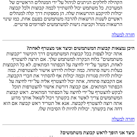
הקהילה לחלקים הניתנים לניהול על־ידי המנהלים הראשיים של
המערכת. כל משתמש יכול להשתייך לכמה קבוצות ולכל קבוצה
יכולות להיקבע ההרשאות שלה. הן מספקות דרך קלה למנהלים
ראשיים לשנות הרשאות להרבה משתמשים בפעם אחת, כמו שינוי
הרשאות מנהל וקביעת גישות למשתמשים לפורומים פרטיים.
חזרה למעלה
היכן נמצאות קבוצות המשתמשים וכיצד אני מצטרף לאחת?
אתה יכול לצפות בכל קבוצות המשתמשים דרך הקישור “קבוצות
משתמשים” בלוח הבקרה למשתמש שלך. אם תרצה להצטרף
לאחת, המשך על־ידי לחיצה על הכפתור המתאים. לא כל הקבוצות
בעלות גישה פתוחה. כמה יכולות לדרוש אישור להצטרפות, כמה
יכולות להיות סגורות וכמה יכולות אף להסתיר את חברי הקבוצה.
אם הקבוצה פתוחה, אתה יכול להצטרף אליה על־ידי לחיצה על
הכפתור המתאים. אם קבוצה דורשת אישור להצטרפות תוכל
לבקש להצטרף על־ידי לחיצה על הכפתור המתאים. ראש קבוצת
המשתמשים צריך לאשר את בקשתך ויכול לשאול אותך מדוע
אתה רוצה להצטרף לקבוצה. אנא אל תטריד ראש קבוצה אם הוא
דחה את בקשתך. יכולות להיות לו הסיבות שלו.
חזרה למעלה
כיצד אני הופך לראש קבוצת משתמשים?