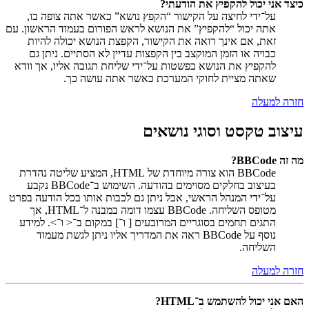
כיצד אני יכול להקפיץ את הודעתי?
על־ידי לחיצה על הקישור “הקפץ נושא” כאשר אתה צופה בו,
אתה יכול “להקפיץ” את הנושא לראש הפורום בעמוד הראשון. עם
זאת, אם אינך רואה את הקישור, הקפצת הנושא יכולה להיות
כבויה או הזמן המוקצב בין הקפצות עדיין לא הסתיים. ניתן גם
להקפיץ את הנושא בפשטות על־ידי שליחת תגובה אליו, אך וודא
שאתה מציית לחוקי המערכת כאשר אתה עושה כך.
חזרה למעלה
עיצוב טקסט וסוגי נושאים
מה זה BBCode?
BBCode הוא צורה מיוחדת של HTML, המציע שליטה נהדרת
בעיצוב בחלקים מסוימים בהודעה. השימוש ב־BBCode נקבע
על־ידי המנהל הראשי, אבל ניתן גם לכבות אותו בכל הודעה בפרט
מטופס השליחה. BBCode עצמו דומה במבנה ל־HTML, אך
התגים תחמים בסוגריים המרובעים [ ו־] במקום ב־< ו־>. למידע
נוסף על BBCode ראה את המדריך אליו ניתן לגשת מעמוד
השליחה.
חזרה למעלה
האם אני יכול להשתמש ב־HTML?