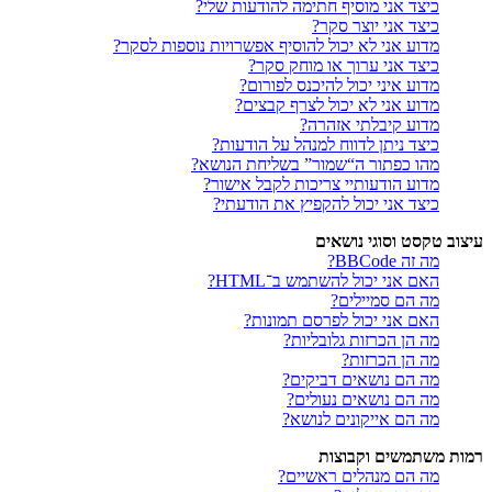
כיצד אני מוסיף חתימה להודעות שלי?
כיצד אני יוצר סקר?
מדוע אני לא יכול להוסיף אפשרויות נוספות לסקר?
כיצד אני ערוך או מוחק סקר?
מדוע איני יכול להיכנס לפורום?
מדוע אני לא יכול לצרף קבצים?
מדוע קיבלתי אזהרה?
כיצד ניתן לדווח למנהל על הודעות?
מהו כפתור ה“שמור” בשליחת הנושא?
מדוע הודעותיי צריכות לקבל אישור?
כיצד אני יכול להקפיץ את הודעתי?
עיצוב טקסט וסוגי נושאים
מה זה BBCode?
האם אני יכול להשתמש ב־HTML?
מה הם סמיילים?
האם אני יכול לפרסם תמונות?
מה הן הכרזות גלובליות?
מה הן הכרזות?
מה הם נושאים דביקים?
מה הם נושאים נעולים?
מה הם אייקונים לנושא?
רמות משתמשים וקבוצות
מה הם מנהלים ראשיים?