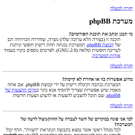
חזרה למעלה
מערכת phpBB
מי תכנן וכתב את תוכנת הפורומים?
תוכנה זו (בצורה הלא ערוכה שלה) נוצרה, שוחררה וזכויותיה הם
של
קבוצת phpBB
. המערכת נבנתה תחת רישיון חופשי וניתנת
לעריכה חופשית ומלאה (GNU-2.0). לפרטים נוספים בקרו בעמוד
אודות המערכת
.
חזרה למעלה
מדוע אפשרות כזו או אחרת לא קיימת?
המערכת נכתבה וקיבלה רישיון על ידי קבוצת phpBB. אם אתה
מאמין שיש אפשרות שצריך להוסיף אנא בקר ב
מרכז ההצעות של
phpBB
, שם תוכל להצביע להצעות או להציע הצעות חדשות
חזרה למעלה
למי אני פונה במקרים של חשד לעברה על החוק/ניצול לרעה של
המערכת?
לכל מנהל ראשי אשר נמצא בקבוצה הנקראת “הצוות”. הדף יכול