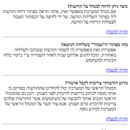
כיצד ניתן לדווח למנהל על הודעות?
אם מנהל המערכת מאפשר זאת, אתה תראה כפתור דיווח הודעות
ליד כפתור השליחת הודעה. על ידי לחיצה על הכפתור תעבור
לפעולות הדיווח על הודעה.
חזרה למעלה
מהו כפתור ה“שמור” בשליחת הנושא?
אפשרות זאת מאפשרת לך לשמור הודעות שנכתבו לשליחה
מאוחרת, תוכל להגיע אליהם שנית לאחר השמירה ע"י ביקור בלוח
הבקרה למשתמש.
חזרה למעלה
מדוע הודעותיי צריכות לקבל אישור?
המנהל הראשי של המערכת יכול להחליט שההודעות בפורום בו
אתה מנסה לכתוב נדרשות להיבדק לפני הצגתן. יתכן גם שהמנהל
הראשי הכניס אותך לקבוצה של משתמשים אשר ההודעות שלהם
צריכות להיבדק טרם הצגתן. אנא צור קשר על המנהל הראשי של
המערכת למידע נוסף.
חזרה למעלה