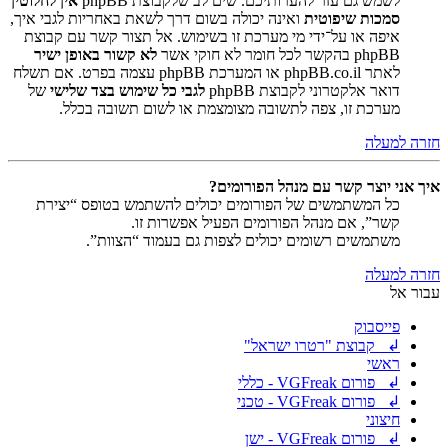
לשמש גם עזר להערותיכם. שים לב שלקבוצת phpBB
אין לחלוטין
סמכות שיפוטית
ואינה יכולה בשום דרך לשאת באחריות לגבי איך,
איפה או על־ידי מי מערכת זו בשימוש. אל תצור קשר עם קבוצת
phpBB בהקשר לכל חומר לא חוקי אשר
לא קשור באופן ישיר
לאתר phpBB.co.il או המערכת phpBB עצמה בפרט. אם תשלח
דואר אלקטרוני לקבוצת phpBB
לגבי כל שימוש בצד שלישי
של
מערכת זו, צפה לתשובה מצומצמת או לשום תשובה בכלל.
חזרה למעלה
איך אני יוצר קשר עם מנהל הפורומים?
כל המשתמשים של הפורומים יכולים להשתמש בטופס “יצירת
קשר”, אם מנהל הפורומים הפעיל אפשרות זו.
משתמשים רשומים יכולים לצפות גם בעמוד “הצוות”.
חזרה למעלה
עבור אל
פייסבוק
↲ קבוצת "רטרו ישראל"
ראשי
↲ פורום VGFreak - כללי
↲ פורום VGFreak - טכני
חיצוני
↲ פורום VGFreak - ישן