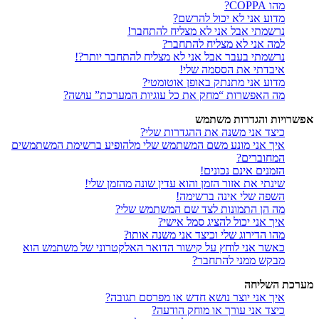
מהו COPPA?
מדוע אני לא יכול להרשם?
נרשמתי אבל אני לא מצליח להתחבר!
למה אני לא מצליח להתחבר?
נרשמתי בעבר אבל אני לא מצליח להתחבר יותר?!
איבדתי את הססמה שלי!
מדוע אני מתנתק באופן אוטומטי?
מה האפשרות “מחק את כל עוגיות המערכת” עושה?
אפשרויות והגדרות משתמש
כיצד אני משנה את ההגדרות שלי?
איך אני מונע משם המשתמש שלי מלהופיע ברשימת המשתמשים
המחוברים?
הזמנים אינם נכונים!
שינתי את אזור הזמן והוא עדין שונה מהזמן שלי!
השפה שלי אינה ברשימה!
מה הן התמונות לצד שם המשתמש שלי?
איך אני יכול להציג סמל אישי?
מהו הדירוג שלי וכיצד אני משנה אותו?
כאשר אני לוחץ על קישור הדואר האלקטרוני של משתמש הוא
מבקש ממני להתחבר?
מערכת השליחה
איך אני יוצר נושא חדש או מפרסם תגובה?
כיצד אני עורך או מוחק הודעה?