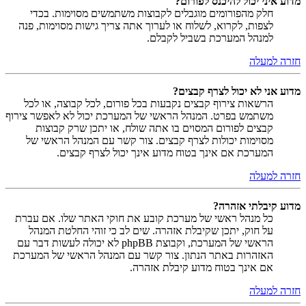
מדוע איני יכול להיכנס לפורום?
חלק מהפורומים מוגבלים לקבוצות משתמשים מסוימות. בכדי
לצפות, לקרוא, לשלוח או לערוך אתה צריך גישות מסוימות, פנה
למנהל המערכת בשביל לקבלם.
חזרה למעלה
מדוע אני לא יכול לצרף קבצים?
הרשאות צירוף קבצים נקבעות בכל פורום, לכל קבוצה, או לכל
משתמש בפרט. המנהל הראשי של המערכת יכול לא לאפשר צירוף
קבצים לפורום המסוים בו אתה שולח, או יתכן שרק קבוצות
מסוימות יכולות לצרף קבצים. צור קשר עם המנהל הראשי של
המערכת אם אינך בטוח מדוע אינך יכול לצרף קבצים.
חזרה למעלה
מדוע קיבלתי אזהרה?
כל מנהל ראשי של מערכת קובע את חוקי האתר שלו. אם עברת
על חוק, יתכן שקיבלת אזהרה. שים לב כי זוהי החלטת המנהל
הראשי של המערכת, וקבוצת phpBB לא יכולה לעשות דבר עם
האזהרות באתר הנתון. צור קשר עם המנהל הראשי של המערכת
אם אינך בטוח מדוע קיבלת אזהרה.
חזרה למעלה