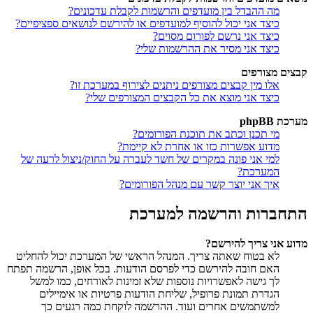
מה ההבדל בין מועדפים והרשמות לקבלת עדכונים?
כיצד אני יכול להוסיף למועדפים או להירשם לנושאים ספציפיים?
כיצד אני נרשם לפורום מסוים?
כיצד אני מסיר את ההרשמות שלי?
קבצים מצורפים
אלו מין קבצים מצורפים ניתנים לצירוף במערכת זו?
כיצד אני מוצא את כל הקבצים המצורפים שלי?
מערכת phpBB
מי תכנן וכתב את תוכנת הפורומים?
מדוע אפשרות כזו או אחרת לא קיימת?
למי אני פונה במקרים של חשד לעברה על החוק/ניצול לרעה של
המערכת?
איך אני יוצר קשר עם מנהל הפורומים?
התחברות והרשמה למערכת
מדוע אני צריך להירשם?
לא בטוח שאתה צריך. המנהל הראשי של המערכת יכול להחליט
האם חובה להירשם כדי לפרסם הודעות. בכל אופן, הרשמה תפתח
לך גישה לאפשרויות נוספות שלא זמינות לאורחים, כמו למשל
הגדרת תמונת פרופיל, שליחת הודעות פרטיות או אימיילים
למשתמשים אחרים ועוד. ההרשמה לוקחת כמה רגעים כך