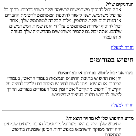
הנודניקים שלי?
אתה יכול להוסיף משתמשים לרשימה שלך בשתי דרכים. בתוך כל
פרופיל משתמש, ישנו קישור להוספת המשתמש לרשימת החברים
או הנודניקים שלך. לחלופין, מלוח הבקרה למשתמש שלך, אתה
יכול להוסיף ישירות משתמשים על־ידי הזנת שמות המשתמשים
שלהם. אתה יכול גם להסיר משתמשים מהרשימה שלך בעזרת
אותו עמוד.
חזרה למעלה
חיפוש בפורומים
כיצד אני יכול לחפש בפורום או בפורומים?
הזן את החיפוש בתיבת החיפוש הנמצאת בעמוד הראשי, בעמודי
הפורום או הנושא. ניתן לגשת לחיפוש המתקדם על־ידי לחיצה על
הקישור “חיפוש מתקדם” אשר זמין בכל העמודים בפורום. הדרך
לגישה לחיפוש תלויה בעיצוב שבשימוש.
חזרה למעלה
מדוע החיפוש שלי לא מחזיר תוצאות?
החיפוש שלך היה כנראה מעורפל מדי ומכיל הרבה מונחים שכיחים.
היה יותר ממוקד והשתמש באפשרויות הסינון שזמינות בחיפוש
המתקדם.