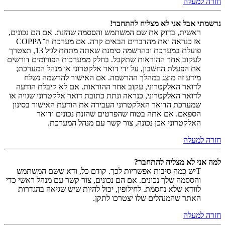
חזרה למעלה
נרשמתי אבל אני לא מצליח להתחבר!
ראשית, בדוק את שם המשתמש והססמה שהזנת. אם הם נכונים,
אז כנראה ואת מהדברים הבאים קרה. אם מערכת ה־COPPA
פועלת במערכת ובהרשמה סימנת שאתה מתחת לגיל 13, תצטרך
לעקוב אחר ההוראות שתקבל. בחלק ממערכות הפורומים דורשים
את הפעלת החשבון, על ידי דואר אלקטרוני או מנהל המערכת;
מידע זה מוצג במהלך ההרשמה. אם האישור להרשמה נשלח
לדואר האלקטרוני, עקוב אחר ההוראות. אם לא קיבלת הודעה
לדואר האלקטרוני, כנראה ונתת כתובת דואר אלקטרוני שגויה או
שמערכת הדואר האלקטרוני העבירה את הודעת האישור בסינון
הספאם. אם אתה בטוח שהפרטים שהזנת נכונים ודואר
האלקטרוני אכן נכונה, צור קשר עם מנהל המערכת.
חזרה למעלה
למה אני לא מצליח להתחבר?
Tיש כמה סיבות אפשריות לכך. קודם כל, ודא ששם המשתמש
והססמה שלך נכונים. אם הם נכונים, צור קשר עם מנהל ראשי כדי
לוודא שלא נחסמת. לחילופין, יכול להיות שיש שגיאה בהגדרות
האתר שהמנהלים שלו יצטרכו לתקן.
חזרה למעלה