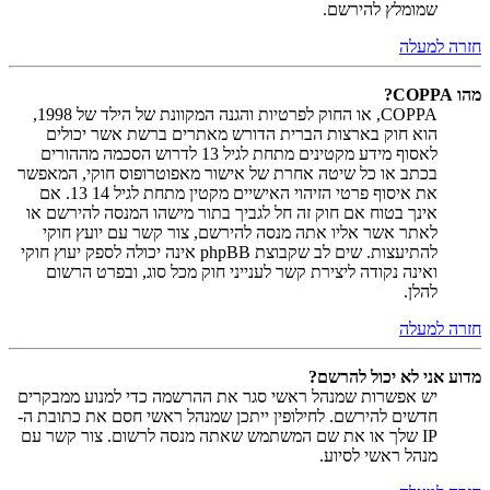
שמומלץ להירשם.
חזרה למעלה
מהו COPPA?
COPPA, או החוק לפרטיות והגנה המקוונת של הילד של 1998,
הוא חוק בארצות הברית הדורש מאתרים ברשת אשר יכולים
לאסוף מידע מקטינים מתחת לגיל 13 לדרוש הסכמה מההורים
בכתב או כל שיטה אחרת של אישור מאפוטרופוס חוקי, המאפשר
את איסוף פרטי הזיהוי האישיים מקטין מתחת לגיל 14 13. אם
אינך בטוח אם חוק זה חל לגביך בתור מישהו המנסה להירשם או
לאתר אשר אליו אתה מנסה להירשם, צור קשר עם יועץ חוקי
להתיעצות. שים לב שקבוצת phpBB אינה יכולה לספק יעוץ חוקי
ואינה נקודה ליצירת קשר לענייני חוק מכל סוג, ובפרט הרשום
להלן.
חזרה למעלה
מדוע אני לא יכול להרשם?
יש אפשרות שמנהל ראשי סגר את ההרשמה כדי למנוע ממבקרים
חדשים להירשם. לחילופין ייתכן שמנהל ראשי חסם את כתובת ה-
IP שלך או את שם המשתמש שאתה מנסה לרשום. צור קשר עם
מנהל ראשי לסיוע.