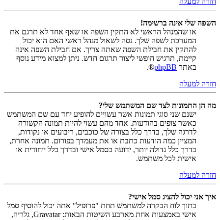
חזרה למעלה
השפה שלי אינה ברשימה!
או שהמנהל הראשי לא התקין השפה או שאף אחד לא תרגם את
המערכת לשפה שלך. נסה לשאול מנהל ראשי האם הוא יכול
להתקין את חבילת השפה שאתה צריך. אם חבילת השפה אינה
קיימת, תרגיש חופשי ליצור תרגום חדש. ניתן למצוא מידע נוסף
באתר
phpBB
®.
חזרה למעלה
מה הן התמונות לצד שם המשתמש שלי?
ישנם שני סוגי תמונות אשר עשויים להופיע יחד עם שם המשתמש
כאשר צופים בהודעות. אחד מהם עשוי להיות תמונה הקשורה
לדרגה שלך, בדרך כלל בצורה של כוכבים, ריבועים או נקודות,
המציין כמה הודעות כתבת או את מעמדך בפורום. תמונה אחרת,
בדרך כלל גדולה יותר, ידועה כסמל אישי ובדרך כלל ייחודית או
אישית לכל משתמש.
חזרה למעלה
איך אני יכול להציג סמל אישי?
בתוך לוח הבקרה למשתמש תחת "פרופיל" אתה יכול להוסיף סמל
אישי באמצעות אחת מארבע השיטות הבאות: Gravatar, גלריה,