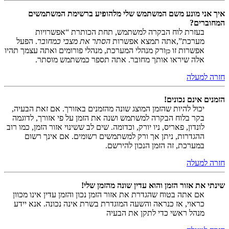
איך אני מונע משם המשתמש שלי מלהופיע ברשימת המשתמשים
המחוברים?
בעזרת לוח הבקרה למשתמש, תחת הכותרת “אפשרויות
מערכת”,אתה תמצא אפשרות
הסתר את מצבי כמחובר
. הפעל
אפשרות זו
ורק מנהלי המערכת, מנהלי פורומים ואתה עצמך תהיו
כן
אלה שיראו אותך מחובר. אתה תספר כמשתמש מוסתר.
חזרה למעלה
הזמנים אינם נכונים!
יכול להיות שהזמן המוצג שונה מהזמנים באזורך. אם זאת הבעיה,
בקר בלוח הבקרה למשתמש ושנה את הזמן על פי אזורך, לדוגמה
לונדון, פאריס, ניו יורק, וכדומה. שים לב ששינוי אזור הזמן, כמו רוב
ההגדרות, ניתן אך ורק למשתמשים רשומים. אם אינך רשום
במערכת, זה הזמן הנכון להירשם.
חזרה למעלה
שינתי את אזור הזמן והוא עדין שונה מהזמן שלי!
אם אתה בטוח שהגדרת את אזור הזמן נכון והזמן עדין אינו מכוון
כראוי, אז כנראה והשעה המוגדרת בשרת אינה נכונה. אנא יידע
מנהל ראשי כדי לתקן את הבעיה