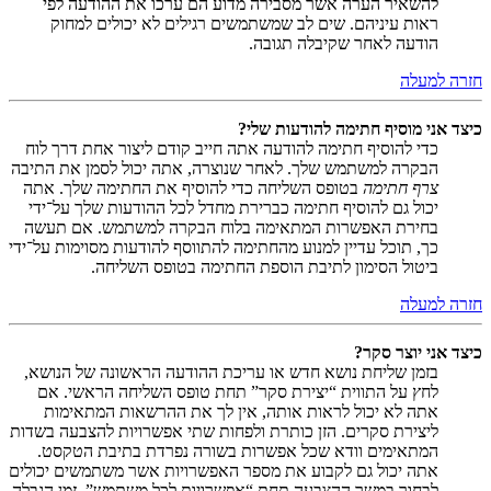
להשאיר הערה אשר מסבירה מדוע הם ערכו את ההודעה לפי
ראות עיניהם. שים לב שמשתמשים רגילים לא יכולים למחוק
הודעה לאחר שקיבלה תגובה.
חזרה למעלה
כיצד אני מוסיף חתימה להודעות שלי?
כדי להוסיף חתימה להודעה אתה חייב קודם ליצור אחת דרך לוח
הבקרה למשתמש שלך. לאחר שנוצרה, אתה יכול לסמן את התיבה
צרף חתימה
בטופס השליחה כדי להוסיף את החתימה שלך. אתה
יכול גם להוסיף חתימה כברירת מחדל לכל ההודעות שלך על־ידי
בחירת האפשרות המתאימה בלוח הבקרה למשתמש. אם תעשה
כך, תוכל עדיין למנוע מהחתימה להתווסף להודעות מסוימות על־ידי
ביטול הסימון לתיבת הוספת החתימה בטופס השליחה.
חזרה למעלה
כיצד אני יוצר סקר?
בזמן שליחת נושא חדש או עריכת ההודעה הראשונה של הנושא,
לחץ על התווית “יצירת סקר” תחת טופס השליחה הראשי. אם
אתה לא יכול לראות אותה, אין לך את ההרשאות המתאימות
ליצירת סקרים. הזן כותרת ולפחות שתי אפשרויות להצבעה בשדות
המתאימים וודא שכל אפשרות בשורה נפרדת בתיבת הטקסט.
אתה יכול גם לקבוע את מספר האפשרויות אשר משתמשים יכולים
לבחור במשך ההצבעה תחת “אפשרויות לכל משתמש”, זמן הגבלה