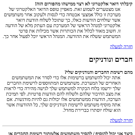
קיבלתי דואר אלקטרוני לא רצוי ממישהו מהפורום הזה!
אנו מצטערים לשמוע זאת. מאפיין טופס הדואר האלקטרוני של
מערכת זו כולל אמצעי אבטחה כדי לנסות ולעקוב אחר משתמשים
אשר שולחים הודעות כאלו, כך שתוכל לשלוח הודעת דואר
אלקטרוני למנהל הראשי של המערכת עם העתק מלא של הודעה
זו. חשוב מאוד לכלול את הכותרות אשר מכילות את פרטי
המשתמש ששלח את ההודעה. המנהל הראשי יוכל לפעול אחר כך.
חזרה למעלה
חברים ונודניקים
מהם רשימת החברים והנודניקים שלי?
אתה יכול להשתמש ברשימות אלו כדי לסדר את המשתמשים
האחרים של המערכת. משתמשים המתווספים לרשימת החברים
שלך ירשמו בלוח הבקרה למשתמש שלך לגישה מהירה כדי לראות
את מצב החיבור שלהם ולשלוח להם הודעות פרטיות. לפי תמיכת
הערכה, הודעות ממשתמשים אלו יכולות גם להיות מודגשות. אם
אתה מוסיף משתמש לרשימת הנודניקים שלך, כל ההודעות אשר
הוא שולח יוסתרו כברירת מחדל.
חזרה למעלה
כיצד אני יכול להוסיף / להסיר משתמשים אל/מתוך רשימת החברים או