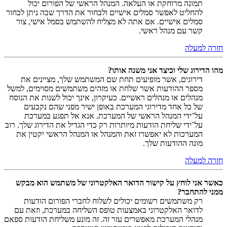
תמונה מרוחקת או העלאה. המנהל הראשי של הפורום יכול
להחליט לאפשר סמלים אישיים ולבחור את הדרך שבה ניתן לבחור
סמלים אישיים. אם אתה לא מצליח להשתמש בסמל אישי, צור
קשר עם מנהל ראשי.
חזרה למעלה
מהו הדירוג שלי וכיצד אני משנה אותו?
דירוגים, אשר מופיעים תחת שם המשתמש שלך, מציינים את
מספר ההודעות אשר שלחת או מזהים משתמשים מסוימים, למשל
מנהלים או מנהלים ראשיים. כעיקרון, אינך יכול לשנות את הנוסח
של כל אחד מדירוגי המערכת באופן ישיר מפני שהם נקבעים
על־ידי המנהל הראשי של המערכת. אנא אל תפגע במערכת
על־ידי שליחת הודעות מיותרות רק כדי הגדיל את הדירוג שלך. רוב
המערכות לא יאפשרו זאת והמנהל או המנהל הראשי יקטין את
מונה ההודעות שלך.
חזרה למעלה
כאשר אני לוחץ על קישור הדואר האלקטרוני של משתמש הוא מבקש
ממני להתחבר?
רק משתמשים רשומים יכולים לשלוח לחברי הפורום הודעות
לדואר האלקטרוני באמצעות טופס השליחה במערכת, וזאת עם
מנהלי המערכת מאפשרים עזר זה. זה מונע משליחת הודעות ספאם