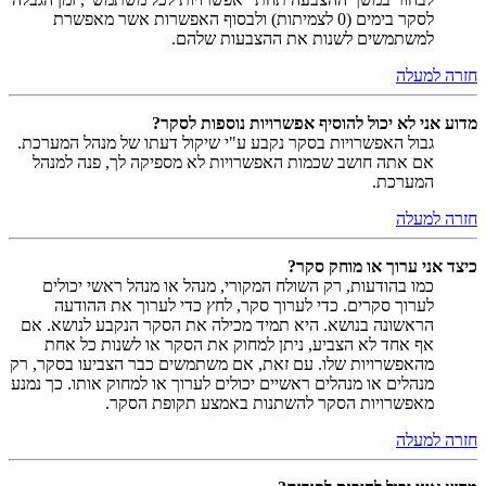
לסקר בימים (0 לצמיתות) ולבסוף האפשרות אשר מאפשרת
למשתמשים לשנות את ההצבעות שלהם.
חזרה למעלה
מדוע אני לא יכול להוסיף אפשרויות נוספות לסקר?
גבול האפשרויות בסקר נקבע ע"י שיקול דעתו של מנהל המערכת.
אם אתה חושב שכמות האפשרויות לא מספיקה לך, פנה למנהל
המערכת.
חזרה למעלה
כיצד אני ערוך או מוחק סקר?
כמו בהודעות, רק השולח המקורי, מנהל או מנהל ראשי יכולים
לערוך סקרים. כדי לערוך סקר, לחץ כדי לערוך את ההודעה
הראשונה בנושא. היא תמיד מכילה את הסקר הנקבע לנושא. אם
אף אחד לא הצביע, ניתן למחוק את הסקר או לשנות כל אחת
מהאפשרויות שלו. עם זאת, אם משתמשים כבר הצביעו בסקר, רק
מנהלים או מנהלים ראשיים יכולים לערוך או למחוק אותו. כך נמנע
מאפשרויות הסקר להשתנות באמצע תקופת הסקר.
חזרה למעלה