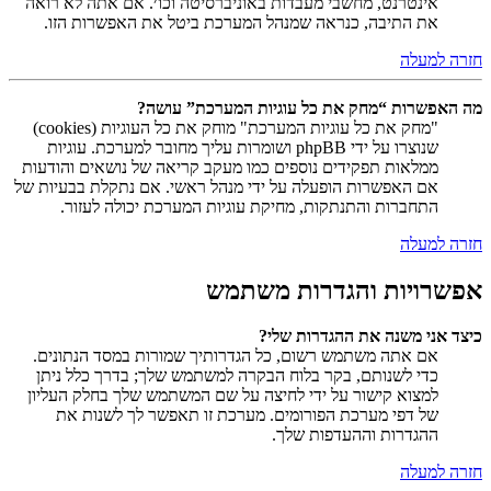
אינטרנט, מחשבי מעבדות באוניברסיטה וכו׳. אם אתה לא רואה
את התיבה, כנראה שמנהל המערכת ביטל את האפשרות הזו.
חזרה למעלה
מה האפשרות “מחק את כל עוגיות המערכת” עושה?
"מחק את כל עוגיות המערכת" מוחק את כל העוגיות (cookies)
שנוצרו על ידי phpBB ושומרות עליך מחובר למערכת. עוגיות
ממלאות תפקידים נוספים כמו מעקב קריאה של נושאים והודעות
אם האפשרות הופעלה על ידי מנהל ראשי. אם נתקלת בבעיות של
התחברות והתנתקות, מחיקת עוגיות המערכת יכולה לעזור.
חזרה למעלה
אפשרויות והגדרות משתמש
כיצד אני משנה את ההגדרות שלי?
אם אתה משתמש רשום, כל הגדרותיך שמורות במסד הנתונים.
כדי לשנותם, בקר בלוח הבקרה למשתמש שלך; בדרך כלל ניתן
למצוא קישור על ידי לחיצה על שם המשתמש שלך בחלק העליון
של דפי מערכת הפורומים. מערכת זו תאפשר לך לשנות את
ההגדרות וההעדפות שלך.
חזרה למעלה