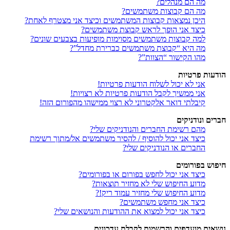
מה הם מנהלים?
מה הם קבוצות משתמשים?
היכן נמצאות קבוצות המשתמשים וכיצד אני מצטרף לאחת?
כיצד אני הופך לראש קבוצת משתמשים?
למה קבוצות משתמשים מסוימות מופיעות בצבעים שונים?
מה היא “קבוצת משתמשים כברירת מחדל”?
מהו הקישור “הצוות”?
הודעות פרטיות
אני לא יכול לשלוח הודעות פרטיות!
אני ממשיך לקבל הודעות פרטיות לא רצויות!
קיבלתי דואר אלקטרוני לא רצוי ממישהו מהפורום הזה!
חברים ונודניקים
מהם רשימת החברים והנודניקים שלי?
כיצד אני יכול להוסיף / להסיר משתמשים אל/מתוך רשימת
החברים או הנודניקים שלי?
חיפוש בפורומים
כיצד אני יכול לחפש בפורום או בפורומים?
מדוע החיפוש שלי לא מחזיר תוצאות?
מדוע החיפוש שלי מחזיר עמוד ריק!?
כיצד אני מחפש משתמשים?
כיצד אני יכול למצוא את ההודעות והנושאים שלי?
נושאים מועדפים והרשמות לקבלת עדכונים