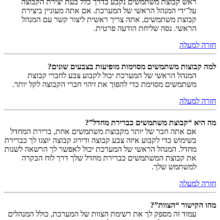
ראש קבוצת משתמשים נקבע בדרך כלל בעת יצירת הקבוצה
על־ידי המנהל הראשי של המערכת. אם אתה מעוניין ביצירת
קבוצת משתמשים, אתה צריך ראשית ליצור קשר עם המנהל
הראשי. נסה שליחת הודעה פרטית.
חזרה למעלה
למה קבוצות משתמשים מסוימות מופיעות בצבעים שונים?
המנהל הראשי של המערכת יכול לקבוע צבע לחברי קבוצת
משתמשים מסוימת כדי להפוך את זיהוי חברי הקבוצה לקל יותר.
חזרה למעלה
מה היא “קבוצת משתמשים כברירת מחדל”?
אם אתה חבר של יותר מקבוצת משתמשים אחת, ברירת המחדל
בשימוש כדי לקבוע איזה צבע קבוצה ודירוג קבוצה יוצגו לך כברירת
מחדל. המנהל הראשי של המערכת יכול לאפשר לך הרשאה לשנות
את קבוצת המשתמשים כברירת מחדל שלך דרך לוח הבקרה
למשתמש שלך.
חזרה למעלה
מהו הקישור “הצוות”?
עמוד זה מספק לך את רשימת הצוות של המערכת, כולל המנהלים