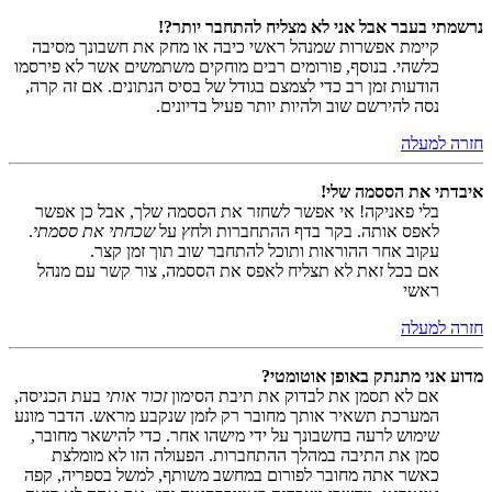
נרשמתי בעבר אבל אני לא מצליח להתחבר יותר?!
קיימת אפשרות שמנהל ראשי כיבה או מחק את חשבונך מסיבה
כלשהי. בנוסף, פורומים רבים מוחקים משתמשים אשר לא פירסמו
הודעות זמן רב כדי לצמצם בגודל של בסיס הנתונים. אם זה קרה,
נסה להירשם שוב ולהיות יותר פעיל בדיונים.
חזרה למעלה
איבדתי את הססמה שלי!
בלי פאניקה! אי אפשר לשחזר את הססמה שלך, אבל כן אפשר
לאפס אותה. בקר בדף ההתחברות ולחץ על
שכחתי את ססמתי
.
עקוב אחר ההוראות ותוכל להתחבר שוב תוך זמן קצר.
אם בכל זאת לא תצליח לאפס את הססמה, צור קשר עם מנהל
ראשי
חזרה למעלה
מדוע אני מתנתק באופן אוטומטי?
אם לא תסמן את לבדוק את תיבת הסימון
זכור אותי
בעת הכניסה,
המערכת תשאיר אותך מחובר רק לזמן שנקבע מראש. הדבר מונע
שימוש לרעה בחשבונך על ידי מישהו אחר. כדי להישאר מחובר,
סמן את התיבה במהלך ההתחברות. הפעולה הזו לא מומלצת
כאשר אתה מחובר לפורום במחשב משותף, למשל בספריה, קפה