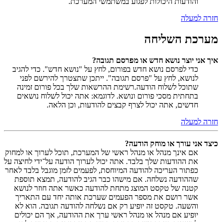
והודעות היכולות לפגוע במשתמשי המערכת.
חזרה למעלה
מערכת השליחה
איך אני יוצר נושא חדש או מפרסם תגובה?
כדי לפרסם נושא חדש בפורום, לחץ על "נושא חדש". כדי להגיב
לנושא, לחץ על "פרסם תגובה". ייתכן שתצטרך להירשם לפני
שתוכל לשלוח הודעה.רשימת ההרשאות שלך בכל פורום זמינה
בתחתית מסכי פורום ונושא. לדוגמא: אתה יכול לשלוח נושאים
חדשים, אתה יכול לצרף קבצים להודעות, וכן הלאה.
חזרה למעלה
כיצד אני עורך או מוחק הודעה?
אם אינך מנהל או מנהל ראשי של המערכת, תוכל לערוך או למחוק
את ההודעות שלך בלבד. אתה יכול לערוך הודעה על־ידי לחיצה על
כפתור העריכה להודעה המיוחסת, לפעמים לזמן מוגבל בלבד לאחר
שההודעה נשלחה. אם מישהו כבר הגיב להודעה, תמצא תוספת
קטנה של טקסט המוצג מתחת להודעה כאשר אתה חוזר לנושא
אשר רושם את מספר הפעמים שערכת אותה יחד עם התאריך
והשעה. טקסט זה יופיע רק אם נשלחה להודעה תגובה. הוא לא
יופיע אם מנהל או מנהל ראשי ערך את ההודעה, אך הם יכולים