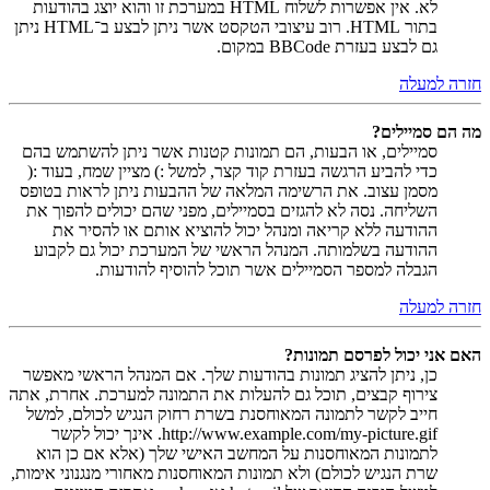
לא. אין אפשרות לשלוח HTML במערכת זו והוא יוצג בהודעות
בתור HTML. רוב עיצובי הטקסט אשר ניתן לבצע ב־HTML ניתן
גם לבצע בעזרת BBCode במקום.
חזרה למעלה
מה הם סמיילים?
סמיילים, או הבעות, הם תמונות קטנות אשר ניתן להשתמש בהם
כדי להביע הרגשה בעזרת קוד קצר, למשל :) מציין שמח, בעוד :(
מסמן עצוב. את הרשימה המלאה של ההבעות ניתן לראות בטופס
השליחה. נסה לא להגזים בסמיילים, מפני שהם יכולים להפוך את
ההודעה ללא קריאה ומנהל יכול להוציא אותם או להסיר את
ההודעה בשלמותה. המנהל הראשי של המערכת יכול גם לקבוע
הגבלה למספר הסמיילים אשר תוכל להוסיף להודעות.
חזרה למעלה
האם אני יכול לפרסם תמונות?
כן, ניתן להציג תמונות בהודעות שלך. אם המנהל הראשי מאפשר
צירוף קבצים, תוכל גם להעלות את התמונה למערכת. אחרת, אתה
חייב לקשר לתמונה המאוחסנת בשרת רחוק הנגיש לכולם, למשל
http://www.example.com/my-picture.gif. אינך יכול לקשר
לתמונות המאוחסנות על המחשב האישי שלך (אלא אם כן הוא
שרת הנגיש לכולם) ולא תמונות המאוחסנות מאחורי מנגנוני אימות,