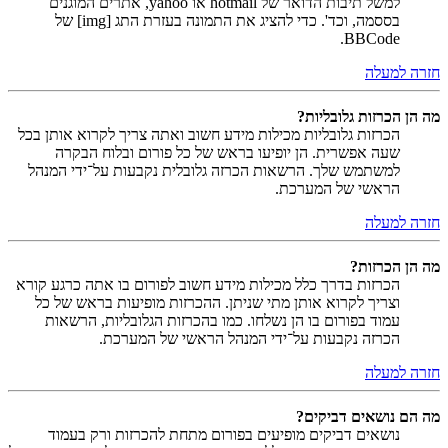
למשל תיבות הדואר של hotmail או yahoo, אתרים המוגנים
בססמה, וכד'. כדי להציג את התמונה בעזרת התג [img] של
BBCode.
חזרה למעלה
מה הן הכרזות גלובליות?
הכרזות גלובליות מכילות מידע חשוב ואתה צריך לקרוא אותן בכל
שעה אפשרית. הן יופיעו בראש של כל פורום ובלוח הבקרה
למשתמש שלך. הרשאות הכרזה גלובלית נקבעות על־ידי המנהל
הראשי של המערכת.
חזרה למעלה
מה הן הכרזות?
הכרזות בדרך כלל מכילות מידע חשוב לפורום בו אתה כרגע קורא
וצריך לקרוא אותן מתי שניתן. ההכרזות מופיעות בראש של כל
עמוד בפורום בו הן נשלחו. כמו בהכרזות הגלובליות, הרשאות
הכרזה נקבעות על־ידי המנהל הראשי של המערכת.
חזרה למעלה
מה הם נושאים דביקים?
נושאים דביקים מופיעים בפורום מתחת להכרזות ורק בעמוד