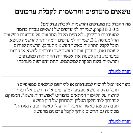
נושאים מועדפים והרשמות לקבלת עדכונים
מה ההבדל בין מועדפים והרשמות לקבלת עדכונים?
ב-phpBB 3.0, שמירה למועדפים של נושאים עבדה בדומה
למועדפים בדפדפן - לא היית מקבל התראות על עדכונים בנושאים.
החל מגרסה 3.1, שמירה למועדפים דומה יותר להרשמה לנושא.
תוכל לקבל התראות כאשר הנושא מתעדכן. הרשמה לפורום,
לעומת זאת, תעדכן אותך כאשר ישר עדכונים לנושא או פורום
במערכת. ניתן לשנות את אפשרויות ההתראות למועדפים
והרשמות בלוח הבקרה למשתמש, תחת ״העדפות מערכת״.
חזרה למעלה
כיצד אני יכול להוסיף למועדפים או להירשם לנושאים ספציפיים?
תוכל להוסיף נושא ספציפי למועדפים או להירשם אליו על ידי
לחיצה על הקישור המתאים בתפריט "אפשרויות נושא", הממוקם
לנוחותך לצד חלקו העליון והתחתון של דיון בנושא.
תגובה לנושא כאשר התיבה "הודע לי כאשר תגובה נשלחת"
מסומנת גם תרשום אותך לקבל עדכונים מהנושא.
חזרה למעלה