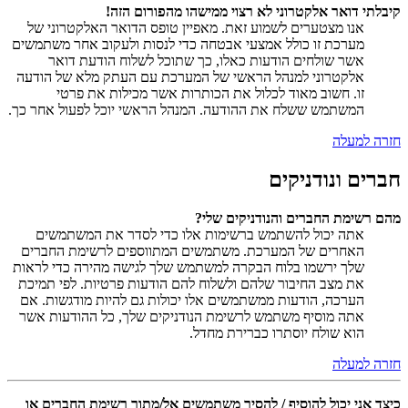
קיבלתי דואר אלקטרוני לא רצוי ממישהו מהפורום הזה!
אנו מצטערים לשמוע זאת. מאפיין טופס הדואר האלקטרוני של
מערכת זו כולל אמצעי אבטחה כדי לנסות ולעקוב אחר משתמשים
אשר שולחים הודעות כאלו, כך שתוכל לשלוח הודעת דואר
אלקטרוני למנהל הראשי של המערכת עם העתק מלא של הודעה
זו. חשוב מאוד לכלול את הכותרות אשר מכילות את פרטי
המשתמש ששלח את ההודעה. המנהל הראשי יוכל לפעול אחר כך.
חזרה למעלה
חברים ונודניקים
מהם רשימת החברים והנודניקים שלי?
אתה יכול להשתמש ברשימות אלו כדי לסדר את המשתמשים
האחרים של המערכת. משתמשים המתווספים לרשימת החברים
שלך ירשמו בלוח הבקרה למשתמש שלך לגישה מהירה כדי לראות
את מצב החיבור שלהם ולשלוח להם הודעות פרטיות. לפי תמיכת
הערכה, הודעות ממשתמשים אלו יכולות גם להיות מודגשות. אם
אתה מוסיף משתמש לרשימת הנודניקים שלך, כל ההודעות אשר
הוא שולח יוסתרו כברירת מחדל.
חזרה למעלה
כיצד אני יכול להוסיף / להסיר משתמשים אל/מתוך רשימת החברים או