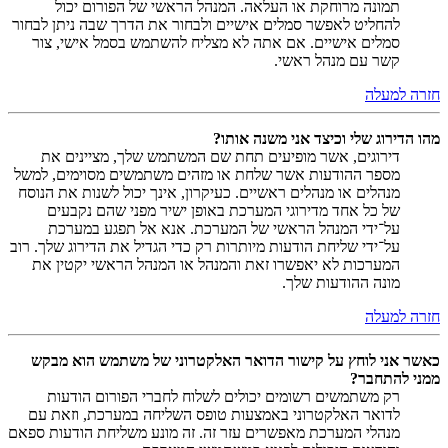
תמונה מרוחקת או העלאה. המנהל הראשי של הפורום יכול
להחליט לאפשר סמלים אישיים ולבחור את הדרך שבה ניתן לבחור
סמלים אישיים. אם אתה לא מצליח להשתמש בסמל אישי, צור
קשר עם מנהל ראשי.
חזרה למעלה
מהו הדירוג שלי וכיצד אני משנה אותו?
דירוגים, אשר מופיעים תחת שם המשתמש שלך, מציינים את
מספר ההודעות אשר שלחת או מזהים משתמשים מסוימים, למשל
מנהלים או מנהלים ראשיים. כעיקרון, אינך יכול לשנות את הנוסח
של כל אחד מדירוגי המערכת באופן ישיר מפני שהם נקבעים
על־ידי המנהל הראשי של המערכת. אנא אל תפגע במערכת
על־ידי שליחת הודעות מיותרות רק כדי הגדיל את הדירוג שלך. רוב
המערכות לא יאפשרו זאת והמנהל או המנהל הראשי יקטין את
מונה ההודעות שלך.
חזרה למעלה
כאשר אני לוחץ על קישור הדואר האלקטרוני של משתמש הוא מבקש
ממני להתחבר?
רק משתמשים רשומים יכולים לשלוח לחברי הפורום הודעות
לדואר האלקטרוני באמצעות טופס השליחה במערכת, וזאת עם
מנהלי המערכת מאפשרים עזר זה. זה מונע משליחת הודעות ספאם