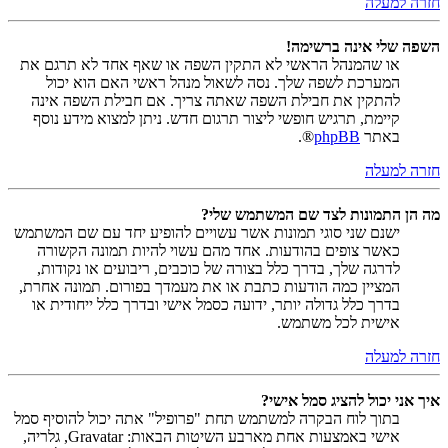
חזרה למעלה
השפה שלי אינה ברשימה!
או שהמנהל הראשי לא התקין השפה או שאף אחד לא תרגם את
המערכת לשפה שלך. נסה לשאול מנהל ראשי האם הוא יכול
להתקין את חבילת השפה שאתה צריך. אם חבילת השפה אינה
קיימת, תרגיש חופשי ליצור תרגום חדש. ניתן למצוא מידע נוסף
באתר
phpBB
®.
חזרה למעלה
מה הן התמונות לצד שם המשתמש שלי?
ישנם שני סוגי תמונות אשר עשויים להופיע יחד עם שם המשתמש
כאשר צופים בהודעות. אחד מהם עשוי להיות תמונה הקשורה
לדרגה שלך, בדרך כלל בצורה של כוכבים, ריבועים או נקודות,
המציין כמה הודעות כתבת או את מעמדך בפורום. תמונה אחרת,
בדרך כלל גדולה יותר, ידועה כסמל אישי ובדרך כלל ייחודית או
אישית לכל משתמש.
חזרה למעלה
איך אני יכול להציג סמל אישי?
בתוך לוח הבקרה למשתמש תחת "פרופיל" אתה יכול להוסיף סמל
אישי באמצעות אחת מארבע השיטות הבאות: Gravatar, גלריה,