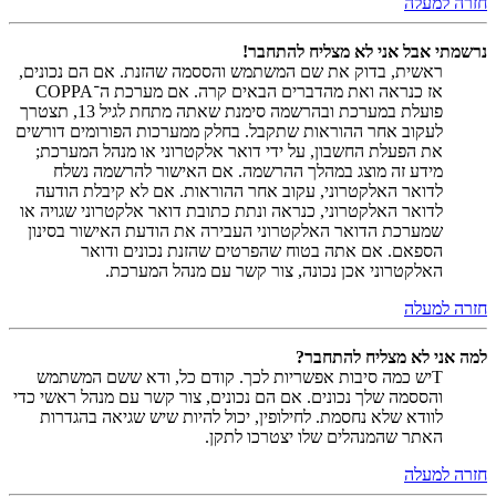
חזרה למעלה
נרשמתי אבל אני לא מצליח להתחבר!
ראשית, בדוק את שם המשתמש והססמה שהזנת. אם הם נכונים,
אז כנראה ואת מהדברים הבאים קרה. אם מערכת ה־COPPA
פועלת במערכת ובהרשמה סימנת שאתה מתחת לגיל 13, תצטרך
לעקוב אחר ההוראות שתקבל. בחלק ממערכות הפורומים דורשים
את הפעלת החשבון, על ידי דואר אלקטרוני או מנהל המערכת;
מידע זה מוצג במהלך ההרשמה. אם האישור להרשמה נשלח
לדואר האלקטרוני, עקוב אחר ההוראות. אם לא קיבלת הודעה
לדואר האלקטרוני, כנראה ונתת כתובת דואר אלקטרוני שגויה או
שמערכת הדואר האלקטרוני העבירה את הודעת האישור בסינון
הספאם. אם אתה בטוח שהפרטים שהזנת נכונים ודואר
האלקטרוני אכן נכונה, צור קשר עם מנהל המערכת.
חזרה למעלה
למה אני לא מצליח להתחבר?
Tיש כמה סיבות אפשריות לכך. קודם כל, ודא ששם המשתמש
והססמה שלך נכונים. אם הם נכונים, צור קשר עם מנהל ראשי כדי
לוודא שלא נחסמת. לחילופין, יכול להיות שיש שגיאה בהגדרות
האתר שהמנהלים שלו יצטרכו לתקן.
חזרה למעלה