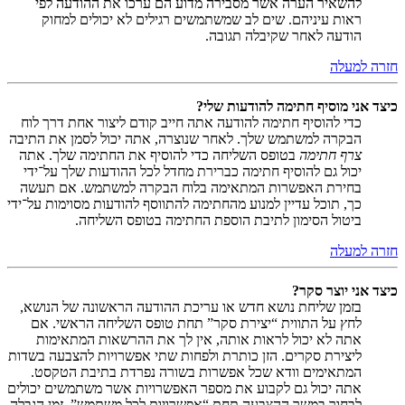
להשאיר הערה אשר מסבירה מדוע הם ערכו את ההודעה לפי
ראות עיניהם. שים לב שמשתמשים רגילים לא יכולים למחוק
הודעה לאחר שקיבלה תגובה.
חזרה למעלה
כיצד אני מוסיף חתימה להודעות שלי?
כדי להוסיף חתימה להודעה אתה חייב קודם ליצור אחת דרך לוח
הבקרה למשתמש שלך. לאחר שנוצרה, אתה יכול לסמן את התיבה
צרף חתימה
בטופס השליחה כדי להוסיף את החתימה שלך. אתה
יכול גם להוסיף חתימה כברירת מחדל לכל ההודעות שלך על־ידי
בחירת האפשרות המתאימה בלוח הבקרה למשתמש. אם תעשה
כך, תוכל עדיין למנוע מהחתימה להתווסף להודעות מסוימות על־ידי
ביטול הסימון לתיבת הוספת החתימה בטופס השליחה.
חזרה למעלה
כיצד אני יוצר סקר?
בזמן שליחת נושא חדש או עריכת ההודעה הראשונה של הנושא,
לחץ על התווית “יצירת סקר” תחת טופס השליחה הראשי. אם
אתה לא יכול לראות אותה, אין לך את ההרשאות המתאימות
ליצירת סקרים. הזן כותרת ולפחות שתי אפשרויות להצבעה בשדות
המתאימים וודא שכל אפשרות בשורה נפרדת בתיבת הטקסט.
אתה יכול גם לקבוע את מספר האפשרויות אשר משתמשים יכולים
לבחור במשך ההצבעה תחת “אפשרויות לכל משתמש”, זמן הגבלה