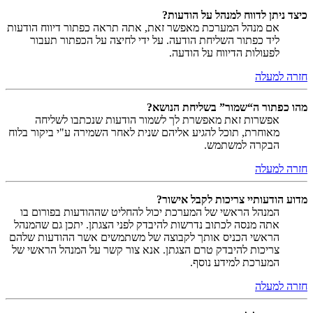
כיצד ניתן לדווח למנהל על הודעות?
אם מנהל המערכת מאפשר זאת, אתה תראה כפתור דיווח הודעות
ליד כפתור השליחת הודעה. על ידי לחיצה על הכפתור תעבור
לפעולות הדיווח על הודעה.
חזרה למעלה
מהו כפתור ה“שמור” בשליחת הנושא?
אפשרות זאת מאפשרת לך לשמור הודעות שנכתבו לשליחה
מאוחרת, תוכל להגיע אליהם שנית לאחר השמירה ע"י ביקור בלוח
הבקרה למשתמש.
חזרה למעלה
מדוע הודעותיי צריכות לקבל אישור?
המנהל הראשי של המערכת יכול להחליט שההודעות בפורום בו
אתה מנסה לכתוב נדרשות להיבדק לפני הצגתן. יתכן גם שהמנהל
הראשי הכניס אותך לקבוצה של משתמשים אשר ההודעות שלהם
צריכות להיבדק טרם הצגתן. אנא צור קשר על המנהל הראשי של
המערכת למידע נוסף.
חזרה למעלה