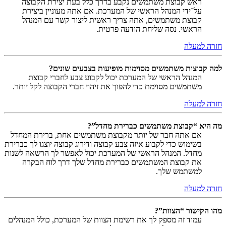
ראש קבוצת משתמשים נקבע בדרך כלל בעת יצירת הקבוצה
על־ידי המנהל הראשי של המערכת. אם אתה מעוניין ביצירת
קבוצת משתמשים, אתה צריך ראשית ליצור קשר עם המנהל
הראשי. נסה שליחת הודעה פרטית.
חזרה למעלה
למה קבוצות משתמשים מסוימות מופיעות בצבעים שונים?
המנהל הראשי של המערכת יכול לקבוע צבע לחברי קבוצת
משתמשים מסוימת כדי להפוך את זיהוי חברי הקבוצה לקל יותר.
חזרה למעלה
מה היא “קבוצת משתמשים כברירת מחדל”?
אם אתה חבר של יותר מקבוצת משתמשים אחת, ברירת המחדל
בשימוש כדי לקבוע איזה צבע קבוצה ודירוג קבוצה יוצגו לך כברירת
מחדל. המנהל הראשי של המערכת יכול לאפשר לך הרשאה לשנות
את קבוצת המשתמשים כברירת מחדל שלך דרך לוח הבקרה
למשתמש שלך.
חזרה למעלה
מהו הקישור “הצוות”?
עמוד זה מספק לך את רשימת הצוות של המערכת, כולל המנהלים