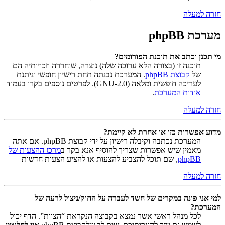
חזרה למעלה
מערכת phpBB
מי תכנן וכתב את תוכנת הפורומים?
תוכנה זו (בצורה הלא ערוכה שלה) נוצרה, שוחררה וזכויותיה הם
של
קבוצת phpBB
. המערכת נבנתה תחת רישיון חופשי וניתנת
לעריכה חופשית ומלאה (GNU-2.0). לפרטים נוספים בקרו בעמוד
אודות המערכת
.
חזרה למעלה
מדוע אפשרות כזו או אחרת לא קיימת?
המערכת נכתבה וקיבלה רישיון על ידי קבוצת phpBB. אם אתה
מאמין שיש אפשרות שצריך להוסיף אנא בקר ב
מרכז ההצעות של
phpBB
, שם תוכל להצביע להצעות או להציע הצעות חדשות
חזרה למעלה
למי אני פונה במקרים של חשד לעברה על החוק/ניצול לרעה של
המערכת?
לכל מנהל ראשי אשר נמצא בקבוצה הנקראת “הצוות”. הדף יכול