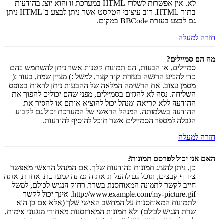
לא. אין אפשרות לשלוח HTML במערכת זו והוא יוצג בהודעות
בתור HTML. רוב עיצובי הטקסט אשר ניתן לבצע ב־HTML ניתן
גם לבצע בעזרת BBCode במקום.
חזרה למעלה
מה הם סמיילים?
סמיילים, או הבעות, הם תמונות קטנות אשר ניתן להשתמש בהם
כדי להביע הרגשה בעזרת קוד קצר, למשל :) מציין שמח, בעוד :(
מסמן עצוב. את הרשימה המלאה של ההבעות ניתן לראות בטופס
השליחה. נסה לא להגזים בסמיילים, מפני שהם יכולים להפוך את
ההודעה ללא קריאה ומנהל יכול להוציא אותם או להסיר את
ההודעה בשלמותה. המנהל הראשי של המערכת יכול גם לקבוע
הגבלה למספר הסמיילים אשר תוכל להוסיף להודעות.
חזרה למעלה
האם אני יכול לפרסם תמונות?
כן, ניתן להציג תמונות בהודעות שלך. אם המנהל הראשי מאפשר
צירוף קבצים, תוכל גם להעלות את התמונה למערכת. אחרת, אתה
חייב לקשר לתמונה המאוחסנת בשרת רחוק הנגיש לכולם, למשל
http://www.example.com/my-picture.gif. אינך יכול לקשר
לתמונות המאוחסנות על המחשב האישי שלך (אלא אם כן הוא
שרת הנגיש לכולם) ולא תמונות המאוחסנות מאחורי מנגנוני אימות,