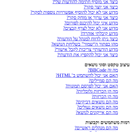
כיצד אני מוסיף חתימה להודעות שלי?
כיצד אני יוצר סקר?
מדוע אני לא יכול להוסיף אפשרויות נוספות לסקר?
כיצד אני ערוך או מוחק סקר?
מדוע איני יכול להיכנס לפורום?
מדוע אני לא יכול לצרף קבצים?
מדוע קיבלתי אזהרה?
כיצד ניתן לדווח למנהל על הודעות?
מהו כפתור ה“שמור” בשליחת הנושא?
מדוע הודעותיי צריכות לקבל אישור?
כיצד אני יכול להקפיץ את הודעתי?
עיצוב טקסט וסוגי נושאים
מה זה BBCode?
האם אני יכול להשתמש ב־HTML?
מה הם סמיילים?
האם אני יכול לפרסם תמונות?
מה הן הכרזות גלובליות?
מה הן הכרזות?
מה הם נושאים דביקים?
מה הם נושאים נעולים?
מה הם אייקונים לנושא?
רמות משתמשים וקבוצות
מה הם מנהלים ראשיים?