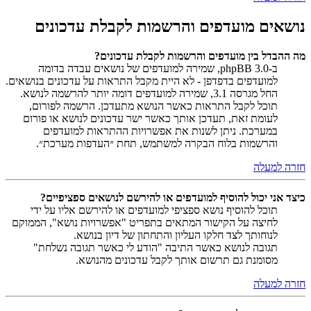
נושאים מועדפים והרשמות לקבלת עדכונים
מה ההבדל בין מועדפים והרשמות לקבלת עדכונים?
ב-phpBB 3.0, שמירה למועדפים של נושאים עבדה בדומה
למועדפים בדפדפן - לא היית מקבל התראות על עדכונים בנושאים.
החל מגרסה 3.1, שמירה למועדפים דומה יותר להרשמה לנושא.
תוכל לקבל התראות כאשר הנושא מתעדכן. הרשמה לפורום,
לעומת זאת, תעדכן אותך כאשר ישר עדכונים לנושא או פורום
במערכת. ניתן לשנות את אפשרויות ההתראות למועדפים
והרשמות בלוח הבקרה למשתמש, תחת ״העדפות מערכת״.
חזרה למעלה
כיצד אני יכול להוסיף למועדפים או להירשם לנושאים ספציפיים?
תוכל להוסיף נושא ספציפי למועדפים או להירשם אליו על ידי
לחיצה על הקישור המתאים בתפריט "אפשרויות נושא", הממוקם
לנוחותך לצד חלקו העליון והתחתון של דיון בנושא.
תגובה לנושא כאשר התיבה "הודע לי כאשר תגובה נשלחת"
מסומנת גם תרשום אותך לקבל עדכונים מהנושא.
חזרה למעלה