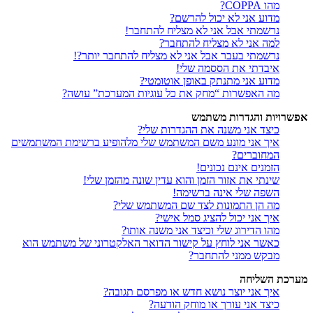
מהו COPPA?
מדוע אני לא יכול להרשם?
נרשמתי אבל אני לא מצליח להתחבר!
למה אני לא מצליח להתחבר?
נרשמתי בעבר אבל אני לא מצליח להתחבר יותר?!
איבדתי את הססמה שלי!
מדוע אני מתנתק באופן אוטומטי?
מה האפשרות “מחק את כל עוגיות המערכת” עושה?
אפשרויות והגדרות משתמש
כיצד אני משנה את ההגדרות שלי?
איך אני מונע משם המשתמש שלי מלהופיע ברשימת המשתמשים
המחוברים?
הזמנים אינם נכונים!
שינתי את אזור הזמן והוא עדין שונה מהזמן שלי!
השפה שלי אינה ברשימה!
מה הן התמונות לצד שם המשתמש שלי?
איך אני יכול להציג סמל אישי?
מהו הדירוג שלי וכיצד אני משנה אותו?
כאשר אני לוחץ על קישור הדואר האלקטרוני של משתמש הוא
מבקש ממני להתחבר?
מערכת השליחה
איך אני יוצר נושא חדש או מפרסם תגובה?
כיצד אני עורך או מוחק הודעה?