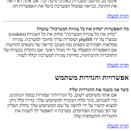
אינטרנט, מחשבי מעבדות באוניברסיטה וכו׳. אם אתה לא רואה
את התיבה, כנראה שמנהל המערכת ביטל את האפשרות הזו.
חזרה למעלה
מה האפשרות “מחק את כל עוגיות המערכת” עושה?
"מחק את כל עוגיות המערכת" מוחק את כל העוגיות (cookies)
שנוצרו על ידי phpBB ושומרות עליך מחובר למערכת. עוגיות
ממלאות תפקידים נוספים כמו מעקב קריאה של נושאים והודעות
אם האפשרות הופעלה על ידי מנהל ראשי. אם נתקלת בבעיות של
התחברות והתנתקות, מחיקת עוגיות המערכת יכולה לעזור.
חזרה למעלה
אפשרויות והגדרות משתמש
כיצד אני משנה את ההגדרות שלי?
אם אתה משתמש רשום, כל הגדרותיך שמורות במסד הנתונים.
כדי לשנותם, בקר בלוח הבקרה למשתמש שלך; בדרך כלל ניתן
למצוא קישור על ידי לחיצה על שם המשתמש שלך בחלק העליון
של דפי מערכת הפורומים. מערכת זו תאפשר לך לשנות את
ההגדרות וההעדפות שלך.
חזרה למעלה