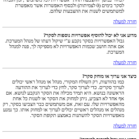
לסקר בימים (0 לצמיתות) ולבסוף האפשרות אשר מאפשרת
למשתמשים לשנות את ההצבעות שלהם.
חזרה למעלה
מדוע אני לא יכול להוסיף אפשרויות נוספות לסקר?
גבול האפשרויות בסקר נקבע ע"י שיקול דעתו של מנהל המערכת.
אם אתה חושב שכמות האפשרויות לא מספיקה לך, פנה למנהל
המערכת.
חזרה למעלה
כיצד אני ערוך או מוחק סקר?
כמו בהודעות, רק השולח המקורי, מנהל או מנהל ראשי יכולים
לערוך סקרים. כדי לערוך סקר, לחץ כדי לערוך את ההודעה
הראשונה בנושא. היא תמיד מכילה את הסקר הנקבע לנושא. אם
אף אחד לא הצביע, ניתן למחוק את הסקר או לשנות כל אחת
מהאפשרויות שלו. עם זאת, אם משתמשים כבר הצביעו בסקר, רק
מנהלים או מנהלים ראשיים יכולים לערוך או למחוק אותו. כך נמנע
מאפשרויות הסקר להשתנות באמצע תקופת הסקר.
חזרה למעלה