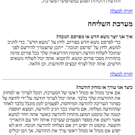
והודעות היכולות לפגוע במשתמשי המערכת.
חזרה למעלה
מערכת השליחה
איך אני יוצר נושא חדש או מפרסם תגובה?
כדי לפרסם נושא חדש בפורום, לחץ על "נושא חדש". כדי להגיב
לנושא, לחץ על "פרסם תגובה". ייתכן שתצטרך להירשם לפני
שתוכל לשלוח הודעה.רשימת ההרשאות שלך בכל פורום זמינה
בתחתית מסכי פורום ונושא. לדוגמא: אתה יכול לשלוח נושאים
חדשים, אתה יכול לצרף קבצים להודעות, וכן הלאה.
חזרה למעלה
כיצד אני עורך או מוחק הודעה?
אם אינך מנהל או מנהל ראשי של המערכת, תוכל לערוך או למחוק
את ההודעות שלך בלבד. אתה יכול לערוך הודעה על־ידי לחיצה על
כפתור העריכה להודעה המיוחסת, לפעמים לזמן מוגבל בלבד לאחר
שההודעה נשלחה. אם מישהו כבר הגיב להודעה, תמצא תוספת
קטנה של טקסט המוצג מתחת להודעה כאשר אתה חוזר לנושא
אשר רושם את מספר הפעמים שערכת אותה יחד עם התאריך
והשעה. טקסט זה יופיע רק אם נשלחה להודעה תגובה. הוא לא
יופיע אם מנהל או מנהל ראשי ערך את ההודעה, אך הם יכולים