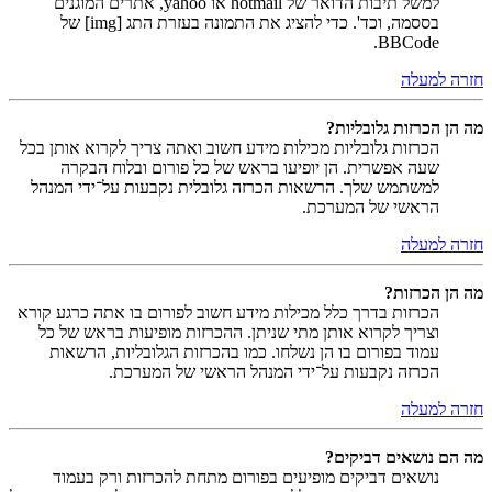
למשל תיבות הדואר של hotmail או yahoo, אתרים המוגנים
בססמה, וכד'. כדי להציג את התמונה בעזרת התג [img] של
BBCode.
חזרה למעלה
מה הן הכרזות גלובליות?
הכרזות גלובליות מכילות מידע חשוב ואתה צריך לקרוא אותן בכל
שעה אפשרית. הן יופיעו בראש של כל פורום ובלוח הבקרה
למשתמש שלך. הרשאות הכרזה גלובלית נקבעות על־ידי המנהל
הראשי של המערכת.
חזרה למעלה
מה הן הכרזות?
הכרזות בדרך כלל מכילות מידע חשוב לפורום בו אתה כרגע קורא
וצריך לקרוא אותן מתי שניתן. ההכרזות מופיעות בראש של כל
עמוד בפורום בו הן נשלחו. כמו בהכרזות הגלובליות, הרשאות
הכרזה נקבעות על־ידי המנהל הראשי של המערכת.
חזרה למעלה
מה הם נושאים דביקים?
נושאים דביקים מופיעים בפורום מתחת להכרזות ורק בעמוד