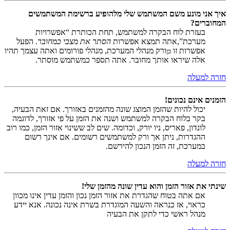
איך אני מונע משם המשתמש שלי מלהופיע ברשימת המשתמשים
המחוברים?
בעזרת לוח הבקרה למשתמש, תחת הכותרת “אפשרויות
מערכת”,אתה תמצא אפשרות
הסתר את מצבי כמחובר
. הפעל
אפשרות זו
ורק מנהלי המערכת, מנהלי פורומים ואתה עצמך תהיו
כן
אלה שיראו אותך מחובר. אתה תספר כמשתמש מוסתר.
חזרה למעלה
הזמנים אינם נכונים!
יכול להיות שהזמן המוצג שונה מהזמנים באזורך. אם זאת הבעיה,
בקר בלוח הבקרה למשתמש ושנה את הזמן על פי אזורך, לדוגמה
לונדון, פאריס, ניו יורק, וכדומה. שים לב ששינוי אזור הזמן, כמו רוב
ההגדרות, ניתן אך ורק למשתמשים רשומים. אם אינך רשום
במערכת, זה הזמן הנכון להירשם.
חזרה למעלה
שינתי את אזור הזמן והוא עדין שונה מהזמן שלי!
אם אתה בטוח שהגדרת את אזור הזמן נכון והזמן עדין אינו מכוון
כראוי, אז כנראה והשעה המוגדרת בשרת אינה נכונה. אנא יידע
מנהל ראשי כדי לתקן את הבעיה