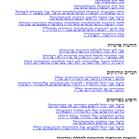
מה הם מנהלים?
מה הם קבוצות משתמשים?
היכן נמצאות קבוצות המשתמשים וכיצד אני מצטרף לאחת?
כיצד אני הופך לראש קבוצת משתמשים?
למה קבוצות משתמשים מסוימות מופיעות בצבעים שונים?
מה היא “קבוצת משתמשים כברירת מחדל”?
מהו הקישור “הצוות”?
הודעות פרטיות
אני לא יכול לשלוח הודעות פרטיות!
אני ממשיך לקבל הודעות פרטיות לא רצויות!
קיבלתי דואר אלקטרוני לא רצוי ממישהו מהפורום הזה!
חברים ונודניקים
מהם רשימת החברים והנודניקים שלי?
כיצד אני יכול להוסיף / להסיר משתמשים אל/מתוך רשימת
החברים או הנודניקים שלי?
חיפוש בפורומים
כיצד אני יכול לחפש בפורום או בפורומים?
מדוע החיפוש שלי לא מחזיר תוצאות?
מדוע החיפוש שלי מחזיר עמוד ריק!?
כיצד אני מחפש משתמשים?
כיצד אני יכול למצוא את ההודעות והנושאים שלי?
נושאים מועדפים והרשמות לקבלת עדכונים