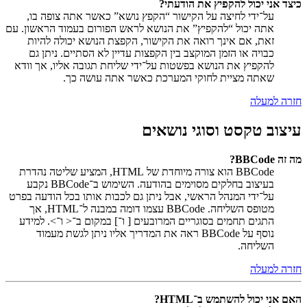
כיצד אני יכול להקפיץ את הודעתי?
על־ידי לחיצה על הקישור “הקפץ נושא” כאשר אתה צופה בו,
אתה יכול “להקפיץ” את הנושא לראש הפורום בעמוד הראשון. עם
זאת, אם אינך רואה את הקישור, הקפצת הנושא יכולה להיות
כבויה או הזמן המוקצב בין הקפצות עדיין לא הסתיים. ניתן גם
להקפיץ את הנושא בפשטות על־ידי שליחת תגובה אליו, אך וודא
שאתה מציית לחוקי המערכת כאשר אתה עושה כך.
חזרה למעלה
עיצוב טקסט וסוגי נושאים
מה זה BBCode?
BBCode הוא צורה מיוחדת של HTML, המציע שליטה נהדרת
בעיצוב בחלקים מסוימים בהודעה. השימוש ב־BBCode נקבע
על־ידי המנהל הראשי, אבל ניתן גם לכבות אותו בכל הודעה בפרט
מטופס השליחה. BBCode עצמו דומה במבנה ל־HTML, אך
התגים תחמים בסוגריים המרובעים [ ו־] במקום ב־< ו־>. למידע
נוסף על BBCode ראה את המדריך אליו ניתן לגשת מעמוד
השליחה.
חזרה למעלה
האם אני יכול להשתמש ב־HTML?