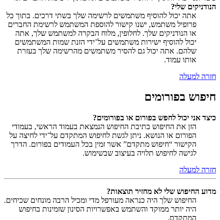
הנודניקים שלי?
אתה יכול להוסיף משתמשים לרשימה שלך בשתי דרכים. בתוך כל
פרופיל משתמש, ישנו קישור להוספת המשתמש לרשימת החברים
או הנודניקים שלך. לחלופין, מלוח הבקרה למשתמש שלך, אתה
יכול להוסיף ישירות משתמשים על־ידי הזנת שמות המשתמשים
שלהם. אתה יכול גם להסיר משתמשים מהרשימה שלך בעזרת
אותו עמוד.
חזרה למעלה
חיפוש בפורומים
כיצד אני יכול לחפש בפורום או בפורומים?
הזן את החיפוש בתיבת החיפוש הנמצאת בעמוד הראשי, בעמודי
הפורום או הנושא. ניתן לגשת לחיפוש המתקדם על־ידי לחיצה על
הקישור “חיפוש מתקדם” אשר זמין בכל העמודים בפורום. הדרך
לגישה לחיפוש תלויה בעיצוב שבשימוש.
חזרה למעלה
מדוע החיפוש שלי לא מחזיר תוצאות?
החיפוש שלך היה כנראה מעורפל מדי ומכיל הרבה מונחים שכיחים.
היה יותר ממוקד והשתמש באפשרויות הסינון שזמינות בחיפוש
המתקדם.