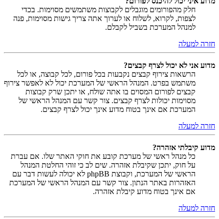
מדוע איני יכול להיכנס לפורום?
חלק מהפורומים מוגבלים לקבוצות משתמשים מסוימות. בכדי
לצפות, לקרוא, לשלוח או לערוך אתה צריך גישות מסוימות, פנה
למנהל המערכת בשביל לקבלם.
חזרה למעלה
מדוע אני לא יכול לצרף קבצים?
הרשאות צירוף קבצים נקבעות בכל פורום, לכל קבוצה, או לכל
משתמש בפרט. המנהל הראשי של המערכת יכול לא לאפשר צירוף
קבצים לפורום המסוים בו אתה שולח, או יתכן שרק קבוצות
מסוימות יכולות לצרף קבצים. צור קשר עם המנהל הראשי של
המערכת אם אינך בטוח מדוע אינך יכול לצרף קבצים.
חזרה למעלה
מדוע קיבלתי אזהרה?
כל מנהל ראשי של מערכת קובע את חוקי האתר שלו. אם עברת
על חוק, יתכן שקיבלת אזהרה. שים לב כי זוהי החלטת המנהל
הראשי של המערכת, וקבוצת phpBB לא יכולה לעשות דבר עם
האזהרות באתר הנתון. צור קשר עם המנהל הראשי של המערכת
אם אינך בטוח מדוע קיבלת אזהרה.
חזרה למעלה