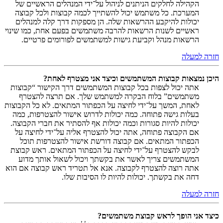
הקהילה לחלקים הניתנים לניהול על־ידי המנהלים הראשיים של
המערכת. כל משתמש יכול להשתייך לכמה קבוצות ולכל קבוצה
יכולות להיקבע ההרשאות שלה. הן מספקות דרך קלה למנהלים
ראשיים לשנות הרשאות להרבה משתמשים בפעם אחת, כמו שינוי
הרשאות מנהל וקביעת גישות למשתמשים לפורומים פרטיים.
חזרה למעלה
היכן נמצאות קבוצות המשתמשים וכיצד אני מצטרף לאחת?
אתה יכול לצפות בכל קבוצות המשתמשים דרך הקישור “קבוצות
משתמשים” בלוח הבקרה למשתמש שלך. אם תרצה להצטרף
לאחת, המשך על־ידי לחיצה על הכפתור המתאים. לא כל הקבוצות
בעלות גישה פתוחה. כמה יכולות לדרוש אישור להצטרפות, כמה
יכולות להיות סגורות וכמה יכולות אף להסתיר את חברי הקבוצה.
אם הקבוצה פתוחה, אתה יכול להצטרף אליה על־ידי לחיצה על
הכפתור המתאים. אם קבוצה דורשת אישור להצטרפות תוכל
לבקש להצטרף על־ידי לחיצה על הכפתור המתאים. ראש קבוצת
המשתמשים צריך לאשר את בקשתך ויכול לשאול אותך מדוע
אתה רוצה להצטרף לקבוצה. אנא אל תטריד ראש קבוצה אם הוא
דחה את בקשתך. יכולות להיות לו הסיבות שלו.
חזרה למעלה
כיצד אני הופך לראש קבוצת משתמשים?