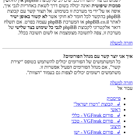
לשמש גם עזר להערותיכם. שים לב שלקבוצת phpBB
אין לחלוטין
סמכות שיפוטית
ואינה יכולה בשום דרך לשאת באחריות לגבי איך,
איפה או על־ידי מי מערכת זו בשימוש. אל תצור קשר עם קבוצת
phpBB בהקשר לכל חומר לא חוקי אשר
לא קשור באופן ישיר
לאתר phpBB.co.il או המערכת phpBB עצמה בפרט. אם תשלח
דואר אלקטרוני לקבוצת phpBB
לגבי כל שימוש בצד שלישי
של
מערכת זו, צפה לתשובה מצומצמת או לשום תשובה בכלל.
חזרה למעלה
איך אני יוצר קשר עם מנהל הפורומים?
כל המשתמשים של הפורומים יכולים להשתמש בטופס “יצירת
קשר”, אם מנהל הפורומים הפעיל אפשרות זו.
משתמשים רשומים יכולים לצפות גם בעמוד “הצוות”.
חזרה למעלה
עבור אל
פייסבוק
↲ קבוצת "רטרו ישראל"
ראשי
↲ פורום VGFreak - כללי
↲ פורום VGFreak - טכני
חיצוני
↲ פורום VGFreak - ישן