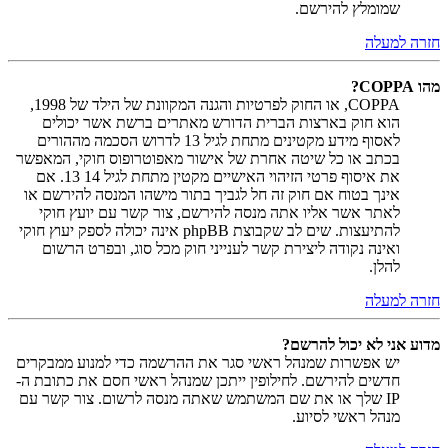
שמומלץ להירשם.
חזרה למעלה
מהו COPPA?
COPPA, או החוק לפרטיות והגנה המקוונת של הילד של 1998,
הוא חוק בארצות הברית הדורש מאתרים ברשת אשר יכולים
לאסוף מידע מקטינים מתחת לגיל 13 לדרוש הסכמה מההורים
בכתב או כל שיטה אחרת של אישור מאפוטרופוס חוקי, המאפשר
את איסוף פרטי הזיהוי האישיים מקטין מתחת לגיל 14 13. אם
אינך בטוח אם חוק זה חל לגביך בתור מישהו המנסה להירשם או
לאתר אשר אליו אתה מנסה להירשם, צור קשר עם יועץ חוקי
להתיעצות. שים לב שקבוצת phpBB אינה יכולה לספק יעוץ חוקי
ואינה נקודה ליצירת קשר לענייני חוק מכל סוג, ובפרט הרשום
להלן.
חזרה למעלה
מדוע אני לא יכול להרשם?
יש אפשרות שמנהל ראשי סגר את ההרשמה כדי למנוע ממבקרים
חדשים להירשם. לחילופין ייתכן שמנהל ראשי חסם את כתובת ה-
IP שלך או את שם המשתמש שאתה מנסה לרשום. צור קשר עם
מנהל ראשי לסיוע.