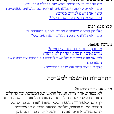
מה ההבדל בין מועדפים והרשמות לקבלת עדכונים?
כיצד אני יכול להוסיף למועדפים או להירשם לנושאים ספציפיים?
כיצד אני נרשם לפורום מסוים?
כיצד אני מסיר את ההרשמות שלי?
קבצים מצורפים
אלו מין קבצים מצורפים ניתנים לצירוף במערכת זו?
כיצד אני מוצא את כל הקבצים המצורפים שלי?
מערכת phpBB
מי תכנן וכתב את תוכנת הפורומים?
מדוע אפשרות כזו או אחרת לא קיימת?
למי אני פונה במקרים של חשד לעברה על החוק/ניצול לרעה של
המערכת?
איך אני יוצר קשר עם מנהל הפורומים?
התחברות והרשמה למערכת
מדוע אני צריך להירשם?
לא בטוח שאתה צריך. המנהל הראשי של המערכת יכול להחליט
האם חובה להירשם כדי לפרסם הודעות. בכל אופן, הרשמה תפתח
לך גישה לאפשרויות נוספות שלא זמינות לאורחים, כמו למשל
הגדרת תמונת פרופיל, שליחת הודעות פרטיות או אימיילים
למשתמשים אחרים ועוד. ההרשמה לוקחת כמה רגעים כך