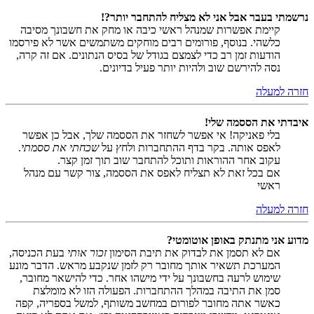
נרשמתי בעבר אבל אני לא מצליח להתחבר יותר?!
קיימת אפשרות שמנהל ראשי כיבה או מחק את חשבונך מסיבה
כלשהי. בנוסף, פורומים רבים מוחקים משתמשים אשר לא פירסמו
הודעות זמן רב כדי לצמצם בגודל של בסיס הנתונים. אם זה קרה,
נסה להירשם שוב ולהיות יותר פעיל בדיונים.
חזרה למעלה
איבדתי את הססמה שלי!
בלי פאניקה! אי אפשר לשחזר את הססמה שלך, אבל כן אפשר
לאפס אותה. בקר בדף ההתחברות ולחץ על
שכחתי את ססמתי
.
עקוב אחר ההוראות ותוכל להתחבר שוב תוך זמן קצר.
אם בכל זאת לא תצליח לאפס את הססמה, צור קשר עם מנהל
ראשי
חזרה למעלה
מדוע אני מתנתק באופן אוטומטי?
אם לא תסמן את לבדוק את תיבת הסימון
זכור אותי
בעת הכניסה,
המערכת תשאיר אותך מחובר רק לזמן שנקבע מראש. הדבר מונע
שימוש לרעה בחשבונך על ידי מישהו אחר. כדי להישאר מחובר,
סמן את התיבה במהלך ההתחברות. הפעולה הזו לא מומלצת
כאשר אתה מחובר לפורום במחשב משותף, למשל בספריה, קפה