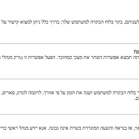
שנותם, בקר בלוח הבקרה למשתמש שלך; בדרך כלל ניתן למצוא קישור על י
ם?
אתה תמצא אפשרות
הסתר את מצבי כמחובר
. הפעל אפשרות זו
ורק מנהלי 
כן
לוח הבקרה למשתמש ושנה את הזמן על פי אזורך, לדוגמה לונדון, פאריס, ניו 
ם.
ראוי, אז כנראה והשעה המוגדרת בשרת אינה נכונה. אנא יידע מנהל ראשי כדי