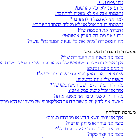
מהו COPPA?
מדוע אני לא יכול להרשם?
נרשמתי אבל אני לא מצליח להתחבר!
למה אני לא מצליח להתחבר?
נרשמתי בעבר אבל אני לא מצליח להתחבר יותר?!
איבדתי את הססמה שלי!
מדוע אני מתנתק באופן אוטומטי?
מה האפשרות “מחק את כל עוגיות המערכת” עושה?
אפשרויות והגדרות משתמש
כיצד אני משנה את ההגדרות שלי?
איך אני מונע משם המשתמש שלי מלהופיע ברשימת המשתמשים המ
הזמנים אינם נכונים!
שינתי את אזור הזמן והוא עדין שונה מהזמן שלי!
השפה שלי אינה ברשימה!
מה הן התמונות לצד שם המשתמש שלי?
איך אני יכול להציג סמל אישי?
מהו הדירוג שלי וכיצד אני משנה אותו?
כאשר אני לוחץ על קישור הדואר האלקטרוני של משתמש הוא מבק
מערכת השליחה
איך אני יוצר נושא חדש או מפרסם תגובה?
כיצד אני עורך או מוחק הודעה?
כיצד אני מוסיף חתימה להודעות שלי?
כיצד אני יוצר סקר?