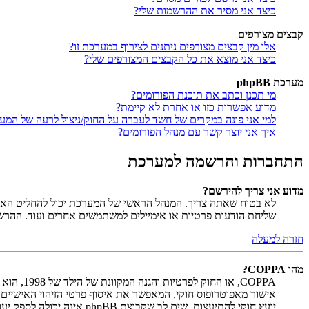
כיצד אני מסיר את ההרשמות שלי?
קבצים מצורפים
אלו מין קבצים מצורפים ניתנים לצירוף במערכת זו?
כיצד אני מוצא את כל הקבצים המצורפים שלי?
מערכת phpBB
מי תכנן וכתב את תוכנת הפורומים?
מדוע אפשרות כזו או אחרת לא קיימת?
למי אני פונה במקרים של חשד לעברה על החוק/ניצול לרעה של המע
איך אני יוצר קשר עם מנהל הפורומים?
התחברות והרשמה למערכת
מדוע אני צריך להירשם?
לא בטוח שאתה צריך. המנהל הראשי של המערכת יכול להחליט האם ח
שליחת הודעות פרטיות או אימיילים למשתמשים אחרים ועוד. ההר
חזרה למעלה
מהו COPPA?
יועץ חוקי להתיעצות. שים לב שקבוצת phpBB אינה יכולה לספק יעוץ חוקי ואינה נקודה ליצירת קשר לענייני חוק מכל סוג, ובפרט הרשום להלן.