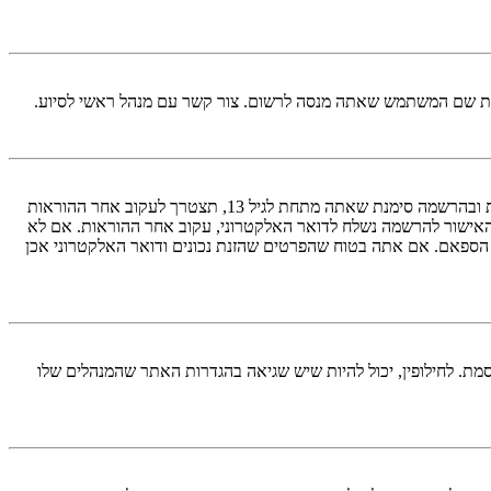
ראשית, בדוק את שם המשתמש והססמה שהזנת. אם הם נכונים, אז כנראה ואת מהדברים הבאים קרה. אם מערכת ה־COPPA פועלת במערכת ובהרשמה סימנת שאתה מתחת לגיל 13, תצטרך לעקוב אחר ההוראות
האישור להרשמה נשלח לדואר האלקטרוני, עקוב אחר ההוראות. אם לא
 הספאם. אם אתה בטוח שהפרטים שהזנת נכונים ודואר האלקטרוני אכן
מת. לחילופין, יכול להיות שיש שגיאה בהגדרות האתר שהמנהלים שלו