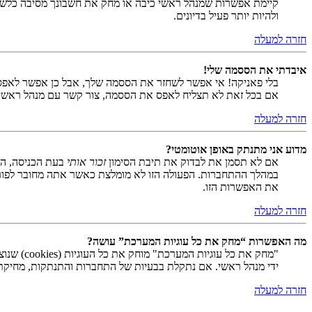
קיימת אפשרות שמנהל ראשי כיבה או מחק את חשבונך מסיבה כלשהי.
ולהיות יותר פעיל בדיונים.
חזרה למעלה
איבדתי את הססמה שלי!
בלי פאניקה! אי אפשר לשחזר את הססמה שלך, אבל כן אפשר לאפס
אם בכל זאת לא תצליח לאפס את הססמה, צור קשר עם מנהל ראשי
חזרה למעלה
מדוע אני מתנתק באופן אוטומטי?
אם לא תסמן את לבדוק את תיבת הסימון
זכור אותי
בעת הכניסה, המ
במהלך ההתחברות. הפעולה הזו לא מומלצת כאשר אתה מחובר לפור
את האפשרות הזו.
חזרה למעלה
מה האפשרות “מחק את כל עוגיות המערכת” עושה?
ידי מנהל ראשי. אם נתקלת בבעיות של התחברות והתנתקות, מחיקת ע
חזרה למעלה