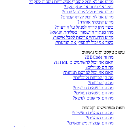
מדוע אני לא יכול להוסיף אפשרויות נוספות לסקר?
כיצד אני ערוך או מוחק סקר?
מדוע איני יכול להיכנס לפורום?
מדוע אני לא יכול לצרף קבצים?
מדוע קיבלתי אזהרה?
כיצד ניתן לדווח למנהל על הודעות?
מהו כפתור ה“שמור” בשליחת הנושא?
מדוע הודעותיי צריכות לקבל אישור?
כיצד אני יכול להקפיץ את הודעתי?
עיצוב טקסט וסוגי נושאים
מה זה BBCode?
האם אני יכול להשתמש ב־HTML?
מה הם סמיילים?
האם אני יכול לפרסם תמונות?
מה הן הכרזות גלובליות?
מה הן הכרזות?
מה הם נושאים דביקים?
מה הם נושאים נעולים?
מה הם אייקונים לנושא?
רמות משתמשים וקבוצות
מה הם מנהלים ראשיים?
מה הם מנהלים?
מה הם קבוצות משתמשים?