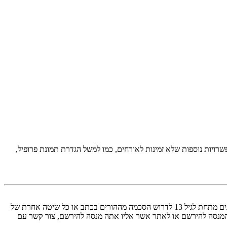
יות נוספות שלא זמינות לאורחים, כמו למשל הגדרת תמונת פרופיל,
COPPA, או החוק לפרטיות והגנה המקוונת של הילד של 1998, הוא חוק בארצות הברית הדורש מאתרים ברשת אשר יכולים לאסוף מידע מקטינים מתחת לגיל 13 לדרוש הסכמה מההורים בכתב או כל שיטה אחרת של
 13. אם אינך בטוח אם חוק זה חל לגביך בתור מישהו המנסה להירשם או לאתר אשר אליו אתה מנסה להירשם, צור קשר עם