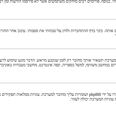
 בנוסף, פורומים רבים מוחקים משתמשים אשר לא פירסמו הודעות זמן רב כ
 אותה. בקר בדף ההתחברות ולחץ על
שכחתי את ססמתי
. עקוב אחר ההורא
ערכת תשאיר אותך מחובר רק לזמן שנקבע מראש. הדבר מונע שימוש לרעה 
ום במחשב משותף, למשל בספריה, קפה אינטרנט, מחשבי מעבדות באוניבר
"מחק את כל עוגיות המערכת" מוחק את כל העוגיות (cookies) שנוצרו על ידי phpBB ושומרות 
וגיות המערכת יכולה לעזור.