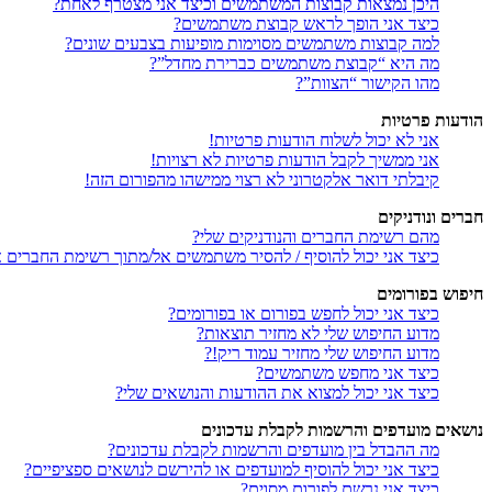
היכן נמצאות קבוצות המשתמשים וכיצד אני מצטרף לאחת?
כיצד אני הופך לראש קבוצת משתמשים?
למה קבוצות משתמשים מסוימות מופיעות בצבעים שונים?
מה היא “קבוצת משתמשים כברירת מחדל”?
מהו הקישור “הצוות”?
הודעות פרטיות
אני לא יכול לשלוח הודעות פרטיות!
אני ממשיך לקבל הודעות פרטיות לא רצויות!
קיבלתי דואר אלקטרוני לא רצוי ממישהו מהפורום הזה!
חברים ונודניקים
מהם רשימת החברים והנודניקים שלי?
כיצד אני יכול להוסיף / להסיר משתמשים אל/מתוך רשימת החברים או
חיפוש בפורומים
כיצד אני יכול לחפש בפורום או בפורומים?
מדוע החיפוש שלי לא מחזיר תוצאות?
מדוע החיפוש שלי מחזיר עמוד ריק!?
כיצד אני מחפש משתמשים?
כיצד אני יכול למצוא את ההודעות והנושאים שלי?
נושאים מועדפים והרשמות לקבלת עדכונים
מה ההבדל בין מועדפים והרשמות לקבלת עדכונים?
כיצד אני יכול להוסיף למועדפים או להירשם לנושאים ספציפיים?
כיצד אני נרשם לפורום מסוים?