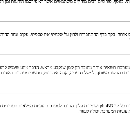
 בנוסף, פורומים רבים מוחקים משתמשים אשר לא פירסמו הודעות זמן רב כ
 אותה. בקר בדף ההתחברות ולחץ על
שכחתי את ססמתי
. עקוב אחר ההורא
ערכת תשאיר אותך מחובר רק לזמן שנקבע מראש. הדבר מונע שימוש לרעה 
ום במחשב משותף, למשל בספריה, קפה אינטרנט, מחשבי מעבדות באוניבר
"מחק את כל עוגיות המערכת" מוחק את כל העוגיות (cookies) שנוצרו על ידי phpBB ושומרות 
וגיות המערכת יכולה לעזור.