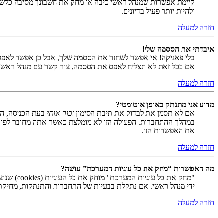
קיימת אפשרות שמנהל ראשי כיבה או מחק את חשבונך מסיבה כלשהי.
ולהיות יותר פעיל בדיונים.
חזרה למעלה
איבדתי את הססמה שלי!
בלי פאניקה! אי אפשר לשחזר את הססמה שלך, אבל כן אפשר לאפס
אם בכל זאת לא תצליח לאפס את הססמה, צור קשר עם מנהל ראשי
חזרה למעלה
מדוע אני מתנתק באופן אוטומטי?
אם לא תסמן את לבדוק את תיבת הסימון
זכור אותי
בעת הכניסה, המ
במהלך ההתחברות. הפעולה הזו לא מומלצת כאשר אתה מחובר לפור
את האפשרות הזו.
חזרה למעלה
מה האפשרות “מחק את כל עוגיות המערכת” עושה?
ידי מנהל ראשי. אם נתקלת בבעיות של התחברות והתנתקות, מחיקת ע
חזרה למעלה