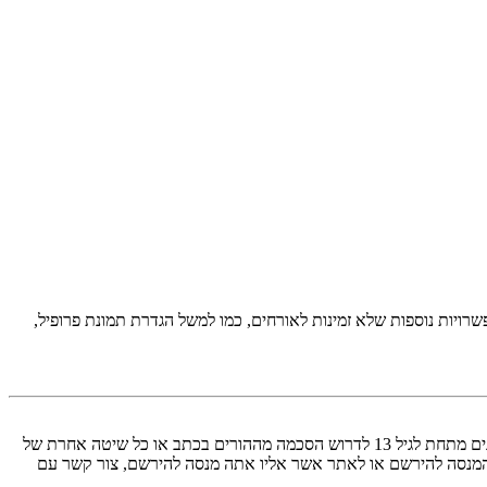
יות נוספות שלא זמינות לאורחים, כמו למשל הגדרת תמונת פרופיל,
COPPA, או החוק לפרטיות והגנה המקוונת של הילד של 1998, הוא חוק בארצות הברית הדורש מאתרים ברשת אשר יכולים לאסוף מידע מקטינים מתחת לגיל 13 לדרוש הסכמה מההורים בכתב או כל שיטה אחרת של
 13. אם אינך בטוח אם חוק זה חל לגביך בתור מישהו המנסה להירשם או לאתר אשר אליו אתה מנסה להירשם, צור קשר עם