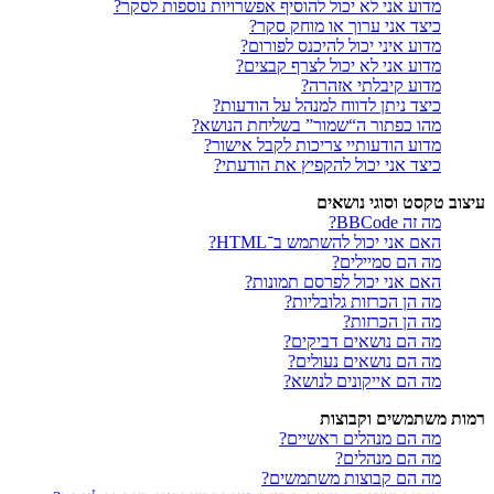
מדוע אני לא יכול להוסיף אפשרויות נוספות לסקר?
כיצד אני ערוך או מוחק סקר?
מדוע איני יכול להיכנס לפורום?
מדוע אני לא יכול לצרף קבצים?
מדוע קיבלתי אזהרה?
כיצד ניתן לדווח למנהל על הודעות?
מהו כפתור ה“שמור” בשליחת הנושא?
מדוע הודעותיי צריכות לקבל אישור?
כיצד אני יכול להקפיץ את הודעתי?
עיצוב טקסט וסוגי נושאים
מה זה BBCode?
האם אני יכול להשתמש ב־HTML?
מה הם סמיילים?
האם אני יכול לפרסם תמונות?
מה הן הכרזות גלובליות?
מה הן הכרזות?
מה הם נושאים דביקים?
מה הם נושאים נעולים?
מה הם אייקונים לנושא?
רמות משתמשים וקבוצות
מה הם מנהלים ראשיים?
מה הם מנהלים?
מה הם קבוצות משתמשים?