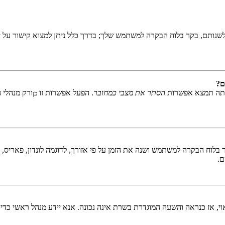
שנותם, בקר בלוח הבקרה למשתמש שלך; בדרך כלל ניתן למצוא קישור על י
ם?
אתה תמצא אפשרות
הסתר את מצבי כמחובר
. הפעל אפשרות זו
ורק מנהלי 
כן
לוח הבקרה למשתמש ושנה את הזמן על פי אזורך, לדוגמה לונדון, פאריס, ניו 
ם.
ראוי, אז כנראה והשעה המוגדרת בשרת אינה נכונה. אנא יידע מנהל ראשי כדי