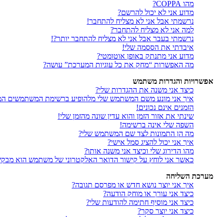
מהו COPPA?
מדוע אני לא יכול להרשם?
נרשמתי אבל אני לא מצליח להתחבר!
למה אני לא מצליח להתחבר?
נרשמתי בעבר אבל אני לא מצליח להתחבר יותר?!
איבדתי את הססמה שלי!
מדוע אני מתנתק באופן אוטומטי?
מה האפשרות “מחק את כל עוגיות המערכת” עושה?
אפשרויות והגדרות משתמש
כיצד אני משנה את ההגדרות שלי?
איך אני מונע משם המשתמש שלי מלהופיע ברשימת המשתמשים המ
הזמנים אינם נכונים!
שינתי את אזור הזמן והוא עדין שונה מהזמן שלי!
השפה שלי אינה ברשימה!
מה הן התמונות לצד שם המשתמש שלי?
איך אני יכול להציג סמל אישי?
מהו הדירוג שלי וכיצד אני משנה אותו?
כאשר אני לוחץ על קישור הדואר האלקטרוני של משתמש הוא מבק
מערכת השליחה
איך אני יוצר נושא חדש או מפרסם תגובה?
כיצד אני עורך או מוחק הודעה?
כיצד אני מוסיף חתימה להודעות שלי?
כיצד אני יוצר סקר?