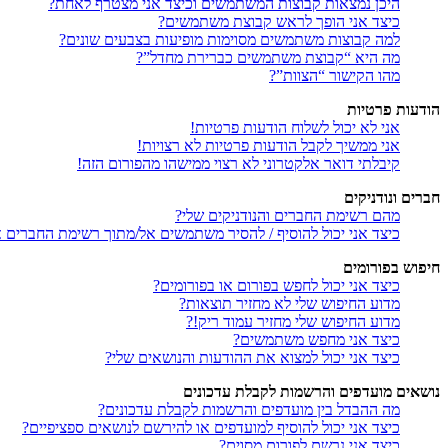
היכן נמצאות קבוצות המשתמשים וכיצד אני מצטרף לאחת?
כיצד אני הופך לראש קבוצת משתמשים?
למה קבוצות משתמשים מסוימות מופיעות בצבעים שונים?
מה היא “קבוצת משתמשים כברירת מחדל”?
מהו הקישור “הצוות”?
הודעות פרטיות
אני לא יכול לשלוח הודעות פרטיות!
אני ממשיך לקבל הודעות פרטיות לא רצויות!
קיבלתי דואר אלקטרוני לא רצוי ממישהו מהפורום הזה!
חברים ונודניקים
מהם רשימת החברים והנודניקים שלי?
כיצד אני יכול להוסיף / להסיר משתמשים אל/מתוך רשימת החברים או
חיפוש בפורומים
כיצד אני יכול לחפש בפורום או בפורומים?
מדוע החיפוש שלי לא מחזיר תוצאות?
מדוע החיפוש שלי מחזיר עמוד ריק!?
כיצד אני מחפש משתמשים?
כיצד אני יכול למצוא את ההודעות והנושאים שלי?
נושאים מועדפים והרשמות לקבלת עדכונים
מה ההבדל בין מועדפים והרשמות לקבלת עדכונים?
כיצד אני יכול להוסיף למועדפים או להירשם לנושאים ספציפיים?
כיצד אני נרשם לפורום מסוים?