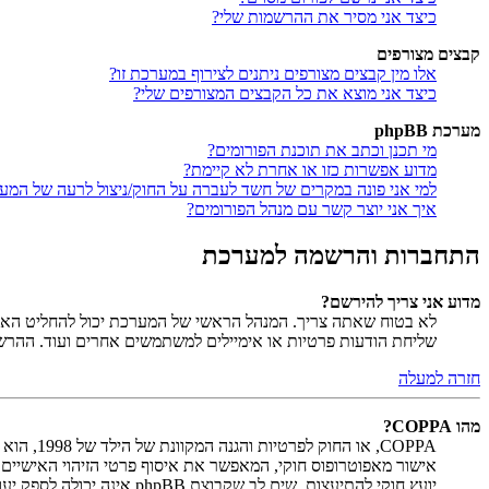
כיצד אני מסיר את ההרשמות שלי?
קבצים מצורפים
אלו מין קבצים מצורפים ניתנים לצירוף במערכת זו?
כיצד אני מוצא את כל הקבצים המצורפים שלי?
מערכת phpBB
מי תכנן וכתב את תוכנת הפורומים?
מדוע אפשרות כזו או אחרת לא קיימת?
למי אני פונה במקרים של חשד לעברה על החוק/ניצול לרעה של המע
איך אני יוצר קשר עם מנהל הפורומים?
התחברות והרשמה למערכת
מדוע אני צריך להירשם?
לא בטוח שאתה צריך. המנהל הראשי של המערכת יכול להחליט האם ח
שליחת הודעות פרטיות או אימיילים למשתמשים אחרים ועוד. ההר
חזרה למעלה
מהו COPPA?
יועץ חוקי להתיעצות. שים לב שקבוצת phpBB אינה יכולה לספק יעוץ חוקי ואינה נקודה ליצירת קשר לענייני חוק מכל סוג, ובפרט הרשום להלן.