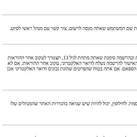
ראשית, בדוק את שם המשתמש והססמה שהזנת. אם הם נכונים, אז כנראה ואת מהדברים הבאים קרה. אם מערכת ה־COPPA פועלת במערכת ובהרשמה סימנת שאתה מתחת לגיל 13, תצטרך לעקוב אחר ההוראות
האישור להרשמה נשלח לדואר האלקטרוני, עקוב אחר ההוראות. אם לא
 הספאם. אם אתה בטוח שהפרטים שהזנת נכונים ודואר האלקטרוני אכן
מת. לחילופין, יכול להיות שיש שגיאה בהגדרות האתר שהמנהלים שלו