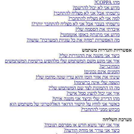
מהו COPPA?
מדוע אני לא יכול להרשם?
נרשמתי אבל אני לא מצליח להתחבר!
למה אני לא מצליח להתחבר?
נרשמתי בעבר אבל אני לא מצליח להתחבר יותר?!
איבדתי את הססמה שלי!
מדוע אני מתנתק באופן אוטומטי?
מה האפשרות “מחק את כל עוגיות המערכת” עושה?
אפשרויות והגדרות משתמש
כיצד אני משנה את ההגדרות שלי?
איך אני מונע משם המשתמש שלי מלהופיע ברשימת המשתמשים
המחוברים?
הזמנים אינם נכונים!
שינתי את אזור הזמן והוא עדין שונה מהזמן שלי!
השפה שלי אינה ברשימה!
מה הן התמונות לצד שם המשתמש שלי?
איך אני יכול להציג סמל אישי?
מהו הדירוג שלי וכיצד אני משנה אותו?
כאשר אני לוחץ על קישור הדואר האלקטרוני של משתמש הוא
מבקש ממני להתחבר?
מערכת השליחה
איך אני יוצר נושא חדש או מפרסם תגובה?
כיצד אני עורך או מוחק הודעה?