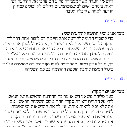
להשאיר הערה אשר מסבירה מדוע הם ערכו את ההודעה לפי
ראות עיניהם. שים לב שמשתמשים רגילים לא יכולים למחוק
הודעה לאחר שקיבלה תגובה.
חזרה למעלה
כיצד אני מוסיף חתימה להודעות שלי?
כדי להוסיף חתימה להודעה אתה חייב קודם ליצור אחת דרך לוח
הבקרה למשתמש שלך. לאחר שנוצרה, אתה יכול לסמן את התיבה
צרף חתימה
בטופס השליחה כדי להוסיף את החתימה שלך. אתה
יכול גם להוסיף חתימה כברירת מחדל לכל ההודעות שלך על־ידי
בחירת האפשרות המתאימה בלוח הבקרה למשתמש. אם תעשה
כך, תוכל עדיין למנוע מהחתימה להתווסף להודעות מסוימות על־ידי
ביטול הסימון לתיבת הוספת החתימה בטופס השליחה.
חזרה למעלה
כיצד אני יוצר סקר?
בזמן שליחת נושא חדש או עריכת ההודעה הראשונה של הנושא,
לחץ על התווית “יצירת סקר” תחת טופס השליחה הראשי. אם
אתה לא יכול לראות אותה, אין לך את ההרשאות המתאימות
ליצירת סקרים. הזן כותרת ולפחות שתי אפשרויות להצבעה בשדות
המתאימים וודא שכל אפשרות בשורה נפרדת בתיבת הטקסט.
אתה יכול גם לקבוע את מספר האפשרויות אשר משתמשים יכולים
לבחור במשך ההצבעה תחת “אפשרויות לכל משתמש”, זמן הגבלה