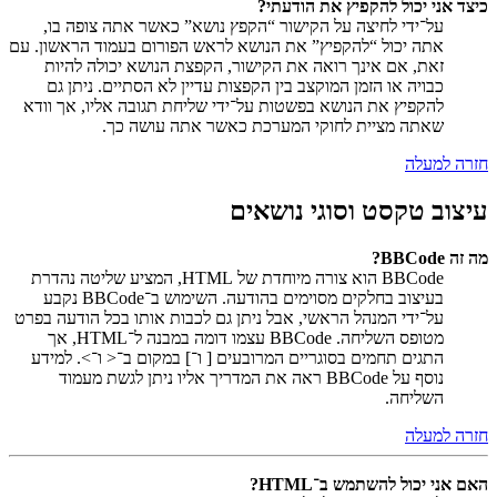
כיצד אני יכול להקפיץ את הודעתי?
על־ידי לחיצה על הקישור “הקפץ נושא” כאשר אתה צופה בו,
אתה יכול “להקפיץ” את הנושא לראש הפורום בעמוד הראשון. עם
זאת, אם אינך רואה את הקישור, הקפצת הנושא יכולה להיות
כבויה או הזמן המוקצב בין הקפצות עדיין לא הסתיים. ניתן גם
להקפיץ את הנושא בפשטות על־ידי שליחת תגובה אליו, אך וודא
שאתה מציית לחוקי המערכת כאשר אתה עושה כך.
חזרה למעלה
עיצוב טקסט וסוגי נושאים
מה זה BBCode?
BBCode הוא צורה מיוחדת של HTML, המציע שליטה נהדרת
בעיצוב בחלקים מסוימים בהודעה. השימוש ב־BBCode נקבע
על־ידי המנהל הראשי, אבל ניתן גם לכבות אותו בכל הודעה בפרט
מטופס השליחה. BBCode עצמו דומה במבנה ל־HTML, אך
התגים תחמים בסוגריים המרובעים [ ו־] במקום ב־< ו־>. למידע
נוסף על BBCode ראה את המדריך אליו ניתן לגשת מעמוד
השליחה.
חזרה למעלה
האם אני יכול להשתמש ב־HTML?