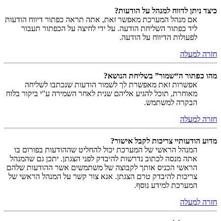
כיצד ניתן לדווח למנהל על הודעות?
אם מנהל המערכת מאפשר זאת, אתה תראה כפתור דיווח הודעות
ליד כפתור השליחת הודעה. על ידי לחיצה על הכפתור תעבור
לפעולות הדיווח על הודעה.
חזרה למעלה
מהו כפתור ה“שמור” בשליחת הנושא?
אפשרות זאת מאפשרת לך לשמור הודעות שנכתבו לשליחה
מאוחרת, תוכל להגיע אליהם שנית לאחר השמירה ע"י ביקור בלוח
הבקרה למשתמש.
חזרה למעלה
מדוע הודעותיי צריכות לקבל אישור?
המנהל הראשי של המערכת יכול להחליט שההודעות בפורום בו
אתה מנסה לכתוב נדרשות להיבדק לפני הצגתן. יתכן גם שהמנהל
הראשי הכניס אותך לקבוצה של משתמשים אשר ההודעות שלהם
צריכות להיבדק טרם הצגתן. אנא צור קשר על המנהל הראשי של
המערכת למידע נוסף.
חזרה למעלה