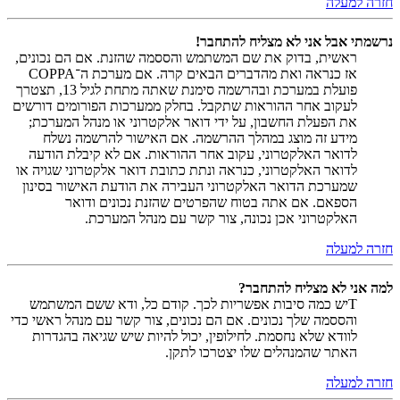
חזרה למעלה
נרשמתי אבל אני לא מצליח להתחבר!
ראשית, בדוק את שם המשתמש והססמה שהזנת. אם הם נכונים,
אז כנראה ואת מהדברים הבאים קרה. אם מערכת ה־COPPA
פועלת במערכת ובהרשמה סימנת שאתה מתחת לגיל 13, תצטרך
לעקוב אחר ההוראות שתקבל. בחלק ממערכות הפורומים דורשים
את הפעלת החשבון, על ידי דואר אלקטרוני או מנהל המערכת;
מידע זה מוצג במהלך ההרשמה. אם האישור להרשמה נשלח
לדואר האלקטרוני, עקוב אחר ההוראות. אם לא קיבלת הודעה
לדואר האלקטרוני, כנראה ונתת כתובת דואר אלקטרוני שגויה או
שמערכת הדואר האלקטרוני העבירה את הודעת האישור בסינון
הספאם. אם אתה בטוח שהפרטים שהזנת נכונים ודואר
האלקטרוני אכן נכונה, צור קשר עם מנהל המערכת.
חזרה למעלה
למה אני לא מצליח להתחבר?
Tיש כמה סיבות אפשריות לכך. קודם כל, ודא ששם המשתמש
והססמה שלך נכונים. אם הם נכונים, צור קשר עם מנהל ראשי כדי
לוודא שלא נחסמת. לחילופין, יכול להיות שיש שגיאה בהגדרות
האתר שהמנהלים שלו יצטרכו לתקן.
חזרה למעלה