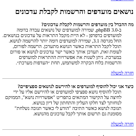
נושאים מועדפים והרשמות לקבלת עדכונים
מה ההבדל בין מועדפים והרשמות לקבלת עדכונים?
ב-phpBB 3.0, שמירה למועדפים של נושאים עבדה בדומה
למועדפים בדפדפן - לא היית מקבל התראות על עדכונים בנושאים.
החל מגרסה 3.1, שמירה למועדפים דומה יותר להרשמה לנושא.
תוכל לקבל התראות כאשר הנושא מתעדכן. הרשמה לפורום,
לעומת זאת, תעדכן אותך כאשר ישר עדכונים לנושא או פורום
במערכת. ניתן לשנות את אפשרויות ההתראות למועדפים
והרשמות בלוח הבקרה למשתמש, תחת ״העדפות מערכת״.
חזרה למעלה
כיצד אני יכול להוסיף למועדפים או להירשם לנושאים ספציפיים?
תוכל להוסיף נושא ספציפי למועדפים או להירשם אליו על ידי
לחיצה על הקישור המתאים בתפריט "אפשרויות נושא", הממוקם
לנוחותך לצד חלקו העליון והתחתון של דיון בנושא.
תגובה לנושא כאשר התיבה "הודע לי כאשר תגובה נשלחת"
מסומנת גם תרשום אותך לקבל עדכונים מהנושא.
חזרה למעלה