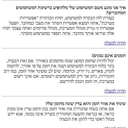
איך אני מונע משם המשתמש שלי מלהופיע ברשימת המשתמשים
המחוברים?
בעזרת לוח הבקרה למשתמש, תחת הכותרת “אפשרויות
מערכת”,אתה תמצא אפשרות
הסתר את מצבי כמחובר
. הפעל
אפשרות זו
ורק מנהלי המערכת, מנהלי פורומים ואתה עצמך תהיו
כן
אלה שיראו אותך מחובר. אתה תספר כמשתמש מוסתר.
חזרה למעלה
הזמנים אינם נכונים!
יכול להיות שהזמן המוצג שונה מהזמנים באזורך. אם זאת הבעיה,
בקר בלוח הבקרה למשתמש ושנה את הזמן על פי אזורך, לדוגמה
לונדון, פאריס, ניו יורק, וכדומה. שים לב ששינוי אזור הזמן, כמו רוב
ההגדרות, ניתן אך ורק למשתמשים רשומים. אם אינך רשום
במערכת, זה הזמן הנכון להירשם.
חזרה למעלה
שינתי את אזור הזמן והוא עדין שונה מהזמן שלי!
אם אתה בטוח שהגדרת את אזור הזמן נכון והזמן עדין אינו מכוון
כראוי, אז כנראה והשעה המוגדרת בשרת אינה נכונה. אנא יידע
מנהל ראשי כדי לתקן את הבעיה