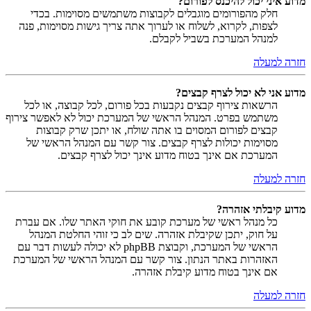
מדוע איני יכול להיכנס לפורום?
חלק מהפורומים מוגבלים לקבוצות משתמשים מסוימות. בכדי
לצפות, לקרוא, לשלוח או לערוך אתה צריך גישות מסוימות, פנה
למנהל המערכת בשביל לקבלם.
חזרה למעלה
מדוע אני לא יכול לצרף קבצים?
הרשאות צירוף קבצים נקבעות בכל פורום, לכל קבוצה, או לכל
משתמש בפרט. המנהל הראשי של המערכת יכול לא לאפשר צירוף
קבצים לפורום המסוים בו אתה שולח, או יתכן שרק קבוצות
מסוימות יכולות לצרף קבצים. צור קשר עם המנהל הראשי של
המערכת אם אינך בטוח מדוע אינך יכול לצרף קבצים.
חזרה למעלה
מדוע קיבלתי אזהרה?
כל מנהל ראשי של מערכת קובע את חוקי האתר שלו. אם עברת
על חוק, יתכן שקיבלת אזהרה. שים לב כי זוהי החלטת המנהל
הראשי של המערכת, וקבוצת phpBB לא יכולה לעשות דבר עם
האזהרות באתר הנתון. צור קשר עם המנהל הראשי של המערכת
אם אינך בטוח מדוע קיבלת אזהרה.
חזרה למעלה