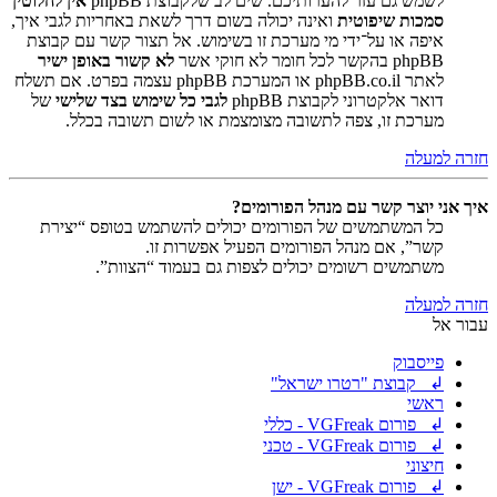
לשמש גם עזר להערותיכם. שים לב שלקבוצת phpBB
אין לחלוטין
סמכות שיפוטית
ואינה יכולה בשום דרך לשאת באחריות לגבי איך,
איפה או על־ידי מי מערכת זו בשימוש. אל תצור קשר עם קבוצת
phpBB בהקשר לכל חומר לא חוקי אשר
לא קשור באופן ישיר
לאתר phpBB.co.il או המערכת phpBB עצמה בפרט. אם תשלח
דואר אלקטרוני לקבוצת phpBB
לגבי כל שימוש בצד שלישי
של
מערכת זו, צפה לתשובה מצומצמת או לשום תשובה בכלל.
חזרה למעלה
איך אני יוצר קשר עם מנהל הפורומים?
כל המשתמשים של הפורומים יכולים להשתמש בטופס “יצירת
קשר”, אם מנהל הפורומים הפעיל אפשרות זו.
משתמשים רשומים יכולים לצפות גם בעמוד “הצוות”.
חזרה למעלה
עבור אל
פייסבוק
↲ קבוצת "רטרו ישראל"
ראשי
↲ פורום VGFreak - כללי
↲ פורום VGFreak - טכני
חיצוני
↲ פורום VGFreak - ישן