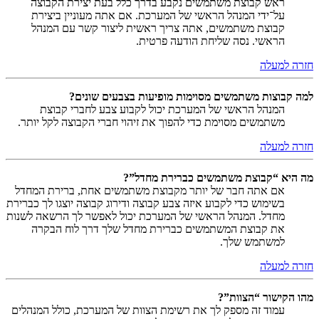
ראש קבוצת משתמשים נקבע בדרך כלל בעת יצירת הקבוצה
על־ידי המנהל הראשי של המערכת. אם אתה מעוניין ביצירת
קבוצת משתמשים, אתה צריך ראשית ליצור קשר עם המנהל
הראשי. נסה שליחת הודעה פרטית.
חזרה למעלה
למה קבוצות משתמשים מסוימות מופיעות בצבעים שונים?
המנהל הראשי של המערכת יכול לקבוע צבע לחברי קבוצת
משתמשים מסוימת כדי להפוך את זיהוי חברי הקבוצה לקל יותר.
חזרה למעלה
מה היא “קבוצת משתמשים כברירת מחדל”?
אם אתה חבר של יותר מקבוצת משתמשים אחת, ברירת המחדל
בשימוש כדי לקבוע איזה צבע קבוצה ודירוג קבוצה יוצגו לך כברירת
מחדל. המנהל הראשי של המערכת יכול לאפשר לך הרשאה לשנות
את קבוצת המשתמשים כברירת מחדל שלך דרך לוח הבקרה
למשתמש שלך.
חזרה למעלה
מהו הקישור “הצוות”?
עמוד זה מספק לך את רשימת הצוות של המערכת, כולל המנהלים