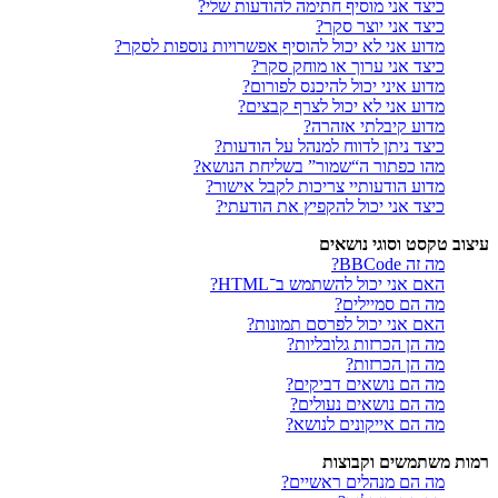
כיצד אני מוסיף חתימה להודעות שלי?
כיצד אני יוצר סקר?
מדוע אני לא יכול להוסיף אפשרויות נוספות לסקר?
כיצד אני ערוך או מוחק סקר?
מדוע איני יכול להיכנס לפורום?
מדוע אני לא יכול לצרף קבצים?
מדוע קיבלתי אזהרה?
כיצד ניתן לדווח למנהל על הודעות?
מהו כפתור ה“שמור” בשליחת הנושא?
מדוע הודעותיי צריכות לקבל אישור?
כיצד אני יכול להקפיץ את הודעתי?
עיצוב טקסט וסוגי נושאים
מה זה BBCode?
האם אני יכול להשתמש ב־HTML?
מה הם סמיילים?
האם אני יכול לפרסם תמונות?
מה הן הכרזות גלובליות?
מה הן הכרזות?
מה הם נושאים דביקים?
מה הם נושאים נעולים?
מה הם אייקונים לנושא?
רמות משתמשים וקבוצות
מה הם מנהלים ראשיים?