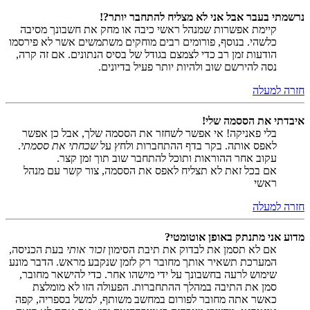
נרשמתי בעבר אבל אני לא מצליח להתחבר יותר?!
קיימת אפשרות שמנהל ראשי כיבה או מחק את חשבונך מסיבה
כלשהי. בנוסף, פורומים רבים מוחקים משתמשים אשר לא פירסמו
הודעות זמן רב כדי לצמצם בגודל של בסיס הנתונים. אם זה קרה,
נסה להירשם שוב ולהיות יותר פעיל בדיונים.
חזרה למעלה
איבדתי את הססמה שלי!
בלי פאניקה! אי אפשר לשחזר את הססמה שלך, אבל כן אפשר
לאפס אותה. בקר בדף ההתחברות ולחץ על
שכחתי את ססמתי
.
עקוב אחר ההוראות ותוכל להתחבר שוב תוך זמן קצר.
אם בכל זאת לא תצליח לאפס את הססמה, צור קשר עם מנהל
ראשי
חזרה למעלה
מדוע אני מתנתק באופן אוטומטי?
אם לא תסמן את לבדוק את תיבת הסימון
זכור אותי
בעת הכניסה,
המערכת תשאיר אותך מחובר רק לזמן שנקבע מראש. הדבר מונע
שימוש לרעה בחשבונך על ידי מישהו אחר. כדי להישאר מחובר,
סמן את התיבה במהלך ההתחברות. הפעולה הזו לא מומלצת
כאשר אתה מחובר לפורום במחשב משותף, למשל בספריה, קפה