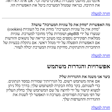
אינטרנט, מחשבי מעבדות באוניברסיטה וכו׳. אם אתה לא רואה
את התיבה, כנראה שמנהל המערכת ביטל את האפשרות הזו.
חזרה למעלה
מה האפשרות “מחק את כל עוגיות המערכת” עושה?
"מחק את כל עוגיות המערכת" מוחק את כל העוגיות (cookies)
שנוצרו על ידי phpBB ושומרות עליך מחובר למערכת. עוגיות
ממלאות תפקידים נוספים כמו מעקב קריאה של נושאים והודעות
אם האפשרות הופעלה על ידי מנהל ראשי. אם נתקלת בבעיות של
התחברות והתנתקות, מחיקת עוגיות המערכת יכולה לעזור.
חזרה למעלה
אפשרויות והגדרות משתמש
כיצד אני משנה את ההגדרות שלי?
אם אתה משתמש רשום, כל הגדרותיך שמורות במסד הנתונים.
כדי לשנותם, בקר בלוח הבקרה למשתמש שלך; בדרך כלל ניתן
למצוא קישור על ידי לחיצה על שם המשתמש שלך בחלק העליון
של דפי מערכת הפורומים. מערכת זו תאפשר לך לשנות את
ההגדרות וההעדפות שלך.
חזרה למעלה