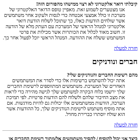
קיבלתי דואר אלקטרוני לא רצוי ממישהו מהפורום הזה!
אנו מצטערים לשמוע זאת. מאפיין טופס הדואר האלקטרוני של
מערכת זו כולל אמצעי אבטחה כדי לנסות ולעקוב אחר משתמשים
אשר שולחים הודעות כאלו, כך שתוכל לשלוח הודעת דואר
אלקטרוני למנהל הראשי של המערכת עם העתק מלא של הודעה
זו. חשוב מאוד לכלול את הכותרות אשר מכילות את פרטי
המשתמש ששלח את ההודעה. המנהל הראשי יוכל לפעול אחר כך.
חזרה למעלה
חברים ונודניקים
מהם רשימת החברים והנודניקים שלי?
אתה יכול להשתמש ברשימות אלו כדי לסדר את המשתמשים
האחרים של המערכת. משתמשים המתווספים לרשימת החברים
שלך ירשמו בלוח הבקרה למשתמש שלך לגישה מהירה כדי לראות
את מצב החיבור שלהם ולשלוח להם הודעות פרטיות. לפי תמיכת
הערכה, הודעות ממשתמשים אלו יכולות גם להיות מודגשות. אם
אתה מוסיף משתמש לרשימת הנודניקים שלך, כל ההודעות אשר
הוא שולח יוסתרו כברירת מחדל.
חזרה למעלה
כיצד אני יכול להוסיף / להסיר משתמשים אל/מתוך רשימת החברים או