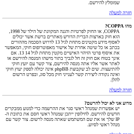
שמומלץ להירשם.
חזרה למעלה
מהו COPPA?
COPPA, או החוק לפרטיות והגנה המקוונת של הילד של 1998,
הוא חוק בארצות הברית הדורש מאתרים ברשת אשר יכולים
לאסוף מידע מקטינים מתחת לגיל 13 לדרוש הסכמה מההורים
בכתב או כל שיטה אחרת של אישור מאפוטרופוס חוקי, המאפשר
את איסוף פרטי הזיהוי האישיים מקטין מתחת לגיל 14 13. אם
אינך בטוח אם חוק זה חל לגביך בתור מישהו המנסה להירשם או
לאתר אשר אליו אתה מנסה להירשם, צור קשר עם יועץ חוקי
להתיעצות. שים לב שקבוצת phpBB אינה יכולה לספק יעוץ חוקי
ואינה נקודה ליצירת קשר לענייני חוק מכל סוג, ובפרט הרשום
להלן.
חזרה למעלה
מדוע אני לא יכול להרשם?
יש אפשרות שמנהל ראשי סגר את ההרשמה כדי למנוע ממבקרים
חדשים להירשם. לחילופין ייתכן שמנהל ראשי חסם את כתובת ה-
IP שלך או את שם המשתמש שאתה מנסה לרשום. צור קשר עם
מנהל ראשי לסיוע.