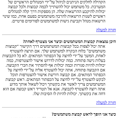
הקהילה לחלקים הניתנים לניהול על־ידי המנהלים הראשיים של
המערכת. כל משתמש יכול להשתייך לכמה קבוצות ולכל קבוצה
יכולות להיקבע ההרשאות שלה. הן מספקות דרך קלה למנהלים
ראשיים לשנות הרשאות להרבה משתמשים בפעם אחת, כמו שינוי
הרשאות מנהל וקביעת גישות למשתמשים לפורומים פרטיים.
חזרה למעלה
היכן נמצאות קבוצות המשתמשים וכיצד אני מצטרף לאחת?
אתה יכול לצפות בכל קבוצות המשתמשים דרך הקישור “קבוצות
משתמשים” בלוח הבקרה למשתמש שלך. אם תרצה להצטרף
לאחת, המשך על־ידי לחיצה על הכפתור המתאים. לא כל הקבוצות
בעלות גישה פתוחה. כמה יכולות לדרוש אישור להצטרפות, כמה
יכולות להיות סגורות וכמה יכולות אף להסתיר את חברי הקבוצה.
אם הקבוצה פתוחה, אתה יכול להצטרף אליה על־ידי לחיצה על
הכפתור המתאים. אם קבוצה דורשת אישור להצטרפות תוכל
לבקש להצטרף על־ידי לחיצה על הכפתור המתאים. ראש קבוצת
המשתמשים צריך לאשר את בקשתך ויכול לשאול אותך מדוע
אתה רוצה להצטרף לקבוצה. אנא אל תטריד ראש קבוצה אם הוא
דחה את בקשתך. יכולות להיות לו הסיבות שלו.
חזרה למעלה
כיצד אני הופך לראש קבוצת משתמשים?