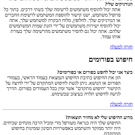
הנודניקים שלי?
אתה יכול להוסיף משתמשים לרשימה שלך בשתי דרכים. בתוך כל
פרופיל משתמש, ישנו קישור להוספת המשתמש לרשימת החברים
או הנודניקים שלך. לחלופין, מלוח הבקרה למשתמש שלך, אתה
יכול להוסיף ישירות משתמשים על־ידי הזנת שמות המשתמשים
שלהם. אתה יכול גם להסיר משתמשים מהרשימה שלך בעזרת
אותו עמוד.
חזרה למעלה
חיפוש בפורומים
כיצד אני יכול לחפש בפורום או בפורומים?
הזן את החיפוש בתיבת החיפוש הנמצאת בעמוד הראשי, בעמודי
הפורום או הנושא. ניתן לגשת לחיפוש המתקדם על־ידי לחיצה על
הקישור “חיפוש מתקדם” אשר זמין בכל העמודים בפורום. הדרך
לגישה לחיפוש תלויה בעיצוב שבשימוש.
חזרה למעלה
מדוע החיפוש שלי לא מחזיר תוצאות?
החיפוש שלך היה כנראה מעורפל מדי ומכיל הרבה מונחים שכיחים.
היה יותר ממוקד והשתמש באפשרויות הסינון שזמינות בחיפוש
המתקדם.