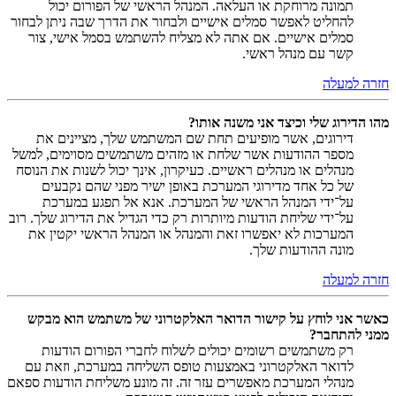
תמונה מרוחקת או העלאה. המנהל הראשי של הפורום יכול
להחליט לאפשר סמלים אישיים ולבחור את הדרך שבה ניתן לבחור
סמלים אישיים. אם אתה לא מצליח להשתמש בסמל אישי, צור
קשר עם מנהל ראשי.
חזרה למעלה
מהו הדירוג שלי וכיצד אני משנה אותו?
דירוגים, אשר מופיעים תחת שם המשתמש שלך, מציינים את
מספר ההודעות אשר שלחת או מזהים משתמשים מסוימים, למשל
מנהלים או מנהלים ראשיים. כעיקרון, אינך יכול לשנות את הנוסח
של כל אחד מדירוגי המערכת באופן ישיר מפני שהם נקבעים
על־ידי המנהל הראשי של המערכת. אנא אל תפגע במערכת
על־ידי שליחת הודעות מיותרות רק כדי הגדיל את הדירוג שלך. רוב
המערכות לא יאפשרו זאת והמנהל או המנהל הראשי יקטין את
מונה ההודעות שלך.
חזרה למעלה
כאשר אני לוחץ על קישור הדואר האלקטרוני של משתמש הוא מבקש
ממני להתחבר?
רק משתמשים רשומים יכולים לשלוח לחברי הפורום הודעות
לדואר האלקטרוני באמצעות טופס השליחה במערכת, וזאת עם
מנהלי המערכת מאפשרים עזר זה. זה מונע משליחת הודעות ספאם