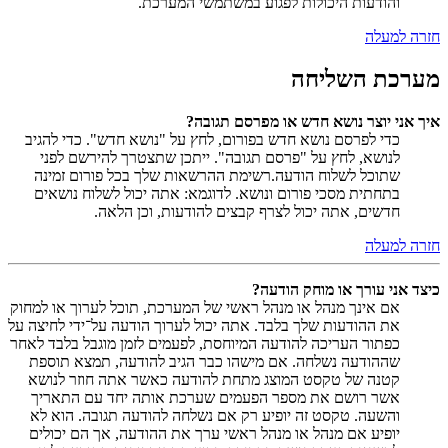
והודעות היכולות לפגוע במשתמשי המערכת.
חזרה למעלה
מערכת השליחה
איך אני יוצר נושא חדש או מפרסם תגובה?
כדי לפרסם נושא חדש בפורום, לחץ על "נושא חדש". כדי להגיב
לנושא, לחץ על "פרסם תגובה". ייתכן שתצטרך להירשם לפני
שתוכל לשלוח הודעה.רשימת ההרשאות שלך בכל פורום זמינה
בתחתית מסכי פורום ונושא. לדוגמא: אתה יכול לשלוח נושאים
חדשים, אתה יכול לצרף קבצים להודעות, וכן הלאה.
חזרה למעלה
כיצד אני עורך או מוחק הודעה?
אם אינך מנהל או מנהל ראשי של המערכת, תוכל לערוך או למחוק
את ההודעות שלך בלבד. אתה יכול לערוך הודעה על־ידי לחיצה על
כפתור העריכה להודעה המיוחסת, לפעמים לזמן מוגבל בלבד לאחר
שההודעה נשלחה. אם מישהו כבר הגיב להודעה, תמצא תוספת
קטנה של טקסט המוצג מתחת להודעה כאשר אתה חוזר לנושא
אשר רושם את מספר הפעמים שערכת אותה יחד עם התאריך
והשעה. טקסט זה יופיע רק אם נשלחה להודעה תגובה. הוא לא
יופיע אם מנהל או מנהל ראשי ערך את ההודעה, אך הם יכולים