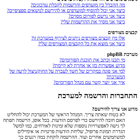
מה ההבדל בין מועדפים והרשמות לקבלת עדכונים?
כיצד אני יכול להוסיף למועדפים או להירשם לנושאים ספציפיים?
כיצד אני נרשם לפורום מסוים?
כיצד אני מסיר את ההרשמות שלי?
קבצים מצורפים
אלו מין קבצים מצורפים ניתנים לצירוף במערכת זו?
כיצד אני מוצא את כל הקבצים המצורפים שלי?
מערכת phpBB
מי תכנן וכתב את תוכנת הפורומים?
מדוע אפשרות כזו או אחרת לא קיימת?
למי אני פונה במקרים של חשד לעברה על החוק/ניצול לרעה של
המערכת?
איך אני יוצר קשר עם מנהל הפורומים?
התחברות והרשמה למערכת
מדוע אני צריך להירשם?
לא בטוח שאתה צריך. המנהל הראשי של המערכת יכול להחליט
האם חובה להירשם כדי לפרסם הודעות. בכל אופן, הרשמה תפתח
לך גישה לאפשרויות נוספות שלא זמינות לאורחים, כמו למשל
הגדרת תמונת פרופיל, שליחת הודעות פרטיות או אימיילים
למשתמשים אחרים ועוד. ההרשמה לוקחת כמה רגעים כך