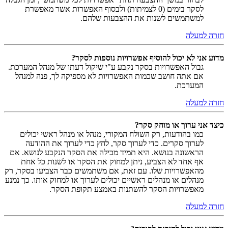
לסקר בימים (0 לצמיתות) ולבסוף האפשרות אשר מאפשרת
למשתמשים לשנות את ההצבעות שלהם.
חזרה למעלה
מדוע אני לא יכול להוסיף אפשרויות נוספות לסקר?
גבול האפשרויות בסקר נקבע ע"י שיקול דעתו של מנהל המערכת.
אם אתה חושב שכמות האפשרויות לא מספיקה לך, פנה למנהל
המערכת.
חזרה למעלה
כיצד אני ערוך או מוחק סקר?
כמו בהודעות, רק השולח המקורי, מנהל או מנהל ראשי יכולים
לערוך סקרים. כדי לערוך סקר, לחץ כדי לערוך את ההודעה
הראשונה בנושא. היא תמיד מכילה את הסקר הנקבע לנושא. אם
אף אחד לא הצביע, ניתן למחוק את הסקר או לשנות כל אחת
מהאפשרויות שלו. עם זאת, אם משתמשים כבר הצביעו בסקר, רק
מנהלים או מנהלים ראשיים יכולים לערוך או למחוק אותו. כך נמנע
מאפשרויות הסקר להשתנות באמצע תקופת הסקר.
חזרה למעלה