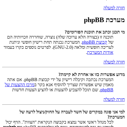
חזרה למעלה
מערכת phpBB
מי תכנן וכתב את תוכנת הפורומים?
תוכנה זו (בצורה הלא ערוכה שלה) נוצרה, שוחררה וזכויותיה הם
של
קבוצת phpBB
. המערכת נבנתה תחת רישיון חופשי וניתנת
לעריכה חופשית ומלאה (GNU-2.0). לפרטים נוספים בקרו בעמוד
אודות המערכת
.
חזרה למעלה
מדוע אפשרות כזו או אחרת לא קיימת?
המערכת נכתבה וקיבלה רישיון על ידי קבוצת phpBB. אם אתה
מאמין שיש אפשרות שצריך להוסיף אנא בקר ב
מרכז ההצעות של
phpBB
, שם תוכל להצביע להצעות או להציע הצעות חדשות
חזרה למעלה
למי אני פונה במקרים של חשד לעברה על החוק/ניצול לרעה של
המערכת?
לכל מנהל ראשי אשר נמצא בקבוצה הנקראת “הצוות”. הדף יכול