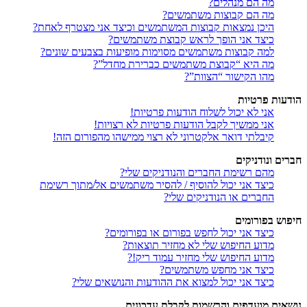
מה הם מנהלים?
מה הם קבוצות משתמשים?
היכן נמצאות קבוצות המשתמשים וכיצד אני מצטרף לאחת?
כיצד אני הופך לראש קבוצת משתמשים?
למה קבוצות משתמשים מסוימות מופיעות בצבעים שונים?
מה היא “קבוצת משתמשים כברירת מחדל”?
מהו הקישור “הצוות”?
הודעות פרטיות
אני לא יכול לשלוח הודעות פרטיות!
אני ממשיך לקבל הודעות פרטיות לא רצויות!
קיבלתי דואר אלקטרוני לא רצוי ממישהו מהפורום הזה!
חברים ונודניקים
מהם רשימת החברים והנודניקים שלי?
כיצד אני יכול להוסיף / להסיר משתמשים אל/מתוך רשימת
החברים או הנודניקים שלי?
חיפוש בפורומים
כיצד אני יכול לחפש בפורום או בפורומים?
מדוע החיפוש שלי לא מחזיר תוצאות?
מדוע החיפוש שלי מחזיר עמוד ריק!?
כיצד אני מחפש משתמשים?
כיצד אני יכול למצוא את ההודעות והנושאים שלי?
נושאים מועדפים והרשמות לקבלת עדכונים