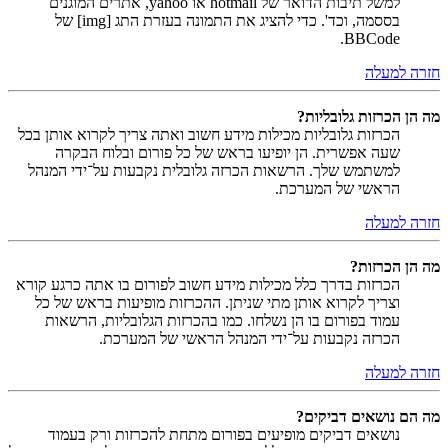
למשל תיבות הדואר של hotmail או yahoo, אתרים המוגנים
בססמה, וכד'. כדי להציג את התמונה בעזרת התג [img] של
BBCode.
חזרה למעלה
מה הן הכרזות גלובליות?
הכרזות גלובליות מכילות מידע חשוב ואתה צריך לקרוא אותן בכל
שעה אפשרית. הן יופיעו בראש של כל פורום ובלוח הבקרה
למשתמש שלך. הרשאות הכרזה גלובלית נקבעות על־ידי המנהל
הראשי של המערכת.
חזרה למעלה
מה הן הכרזות?
הכרזות בדרך כלל מכילות מידע חשוב לפורום בו אתה כרגע קורא
וצריך לקרוא אותן מתי שניתן. ההכרזות מופיעות בראש של כל
עמוד בפורום בו הן נשלחו. כמו בהכרזות הגלובליות, הרשאות
הכרזה נקבעות על־ידי המנהל הראשי של המערכת.
חזרה למעלה
מה הם נושאים דביקים?
נושאים דביקים מופיעים בפורום מתחת להכרזות ורק בעמוד