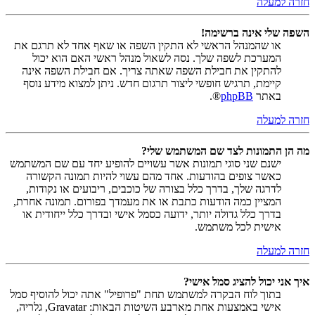
חזרה למעלה
השפה שלי אינה ברשימה!
או שהמנהל הראשי לא התקין השפה או שאף אחד לא תרגם את
המערכת לשפה שלך. נסה לשאול מנהל ראשי האם הוא יכול
להתקין את חבילת השפה שאתה צריך. אם חבילת השפה אינה
קיימת, תרגיש חופשי ליצור תרגום חדש. ניתן למצוא מידע נוסף
באתר
phpBB
®.
חזרה למעלה
מה הן התמונות לצד שם המשתמש שלי?
ישנם שני סוגי תמונות אשר עשויים להופיע יחד עם שם המשתמש
כאשר צופים בהודעות. אחד מהם עשוי להיות תמונה הקשורה
לדרגה שלך, בדרך כלל בצורה של כוכבים, ריבועים או נקודות,
המציין כמה הודעות כתבת או את מעמדך בפורום. תמונה אחרת,
בדרך כלל גדולה יותר, ידועה כסמל אישי ובדרך כלל ייחודית או
אישית לכל משתמש.
חזרה למעלה
איך אני יכול להציג סמל אישי?
בתוך לוח הבקרה למשתמש תחת "פרופיל" אתה יכול להוסיף סמל
אישי באמצעות אחת מארבע השיטות הבאות: Gravatar, גלריה,