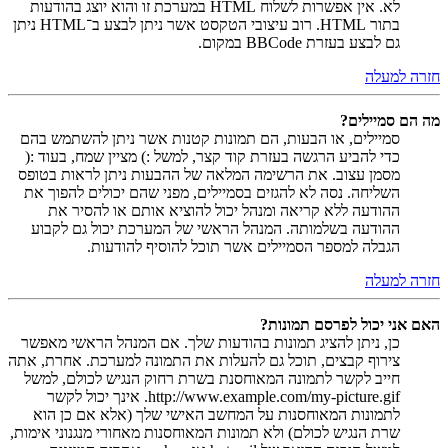
לא. אין אפשרות לשלוח HTML במערכת זו והוא יוצג בהודעות
בתור HTML. רוב עיצובי הטקסט אשר ניתן לבצע ב־HTML ניתן
גם לבצע בעזרת BBCode במקום.
חזרה למעלה
מה הם סמיילים?
סמיילים, או הבעות, הם תמונות קטנות אשר ניתן להשתמש בהם
כדי להביע הרגשה בעזרת קוד קצר, למשל :) מציין שמח, בעוד :(
מסמן עצוב. את הרשימה המלאה של ההבעות ניתן לראות בטופס
השליחה. נסה לא להגזים בסמיילים, מפני שהם יכולים להפוך את
ההודעה ללא קריאה ומנהל יכול להוציא אותם או להסיר את
ההודעה בשלמותה. המנהל הראשי של המערכת יכול גם לקבוע
הגבלה למספר הסמיילים אשר תוכל להוסיף להודעות.
חזרה למעלה
האם אני יכול לפרסם תמונות?
כן, ניתן להציג תמונות בהודעות שלך. אם המנהל הראשי מאפשר
צירוף קבצים, תוכל גם להעלות את התמונה למערכת. אחרת, אתה
חייב לקשר לתמונה המאוחסנת בשרת רחוק הנגיש לכולם, למשל
http://www.example.com/my-picture.gif. אינך יכול לקשר
לתמונות המאוחסנות על המחשב האישי שלך (אלא אם כן הוא
שרת הנגיש לכולם) ולא תמונות המאוחסנות מאחורי מנגנוני אימות,