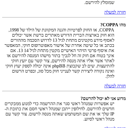
שמומלץ להירשם.
חזרה למעלה
מהו COPPA?
COPPA, או החוק לפרטיות והגנה המקוונת של הילד של 1998,
הוא חוק בארצות הברית הדורש מאתרים ברשת אשר יכולים
לאסוף מידע מקטינים מתחת לגיל 13 לדרוש הסכמה מההורים
בכתב או כל שיטה אחרת של אישור מאפוטרופוס חוקי, המאפשר
את איסוף פרטי הזיהוי האישיים מקטין מתחת לגיל 14 13. אם
אינך בטוח אם חוק זה חל לגביך בתור מישהו המנסה להירשם או
לאתר אשר אליו אתה מנסה להירשם, צור קשר עם יועץ חוקי
להתיעצות. שים לב שקבוצת phpBB אינה יכולה לספק יעוץ חוקי
ואינה נקודה ליצירת קשר לענייני חוק מכל סוג, ובפרט הרשום
להלן.
חזרה למעלה
מדוע אני לא יכול להרשם?
יש אפשרות שמנהל ראשי סגר את ההרשמה כדי למנוע ממבקרים
חדשים להירשם. לחילופין ייתכן שמנהל ראשי חסם את כתובת ה-
IP שלך או את שם המשתמש שאתה מנסה לרשום. צור קשר עם
מנהל ראשי לסיוע.