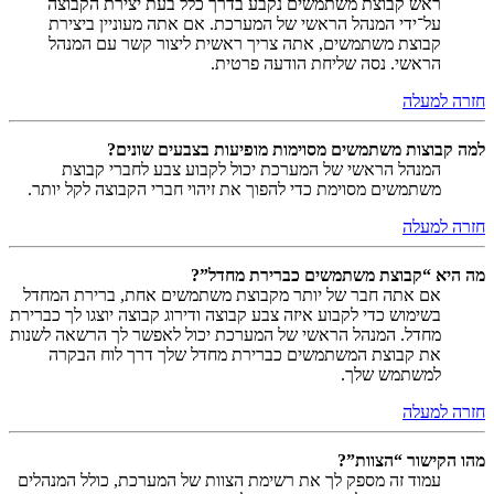
ראש קבוצת משתמשים נקבע בדרך כלל בעת יצירת הקבוצה
על־ידי המנהל הראשי של המערכת. אם אתה מעוניין ביצירת
קבוצת משתמשים, אתה צריך ראשית ליצור קשר עם המנהל
הראשי. נסה שליחת הודעה פרטית.
חזרה למעלה
למה קבוצות משתמשים מסוימות מופיעות בצבעים שונים?
המנהל הראשי של המערכת יכול לקבוע צבע לחברי קבוצת
משתמשים מסוימת כדי להפוך את זיהוי חברי הקבוצה לקל יותר.
חזרה למעלה
מה היא “קבוצת משתמשים כברירת מחדל”?
אם אתה חבר של יותר מקבוצת משתמשים אחת, ברירת המחדל
בשימוש כדי לקבוע איזה צבע קבוצה ודירוג קבוצה יוצגו לך כברירת
מחדל. המנהל הראשי של המערכת יכול לאפשר לך הרשאה לשנות
את קבוצת המשתמשים כברירת מחדל שלך דרך לוח הבקרה
למשתמש שלך.
חזרה למעלה
מהו הקישור “הצוות”?
עמוד זה מספק לך את רשימת הצוות של המערכת, כולל המנהלים