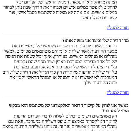
תמונה מרוחקת או העלאה. המנהל הראשי של הפורום יכול
להחליט לאפשר סמלים אישיים ולבחור את הדרך שבה ניתן לבחור
סמלים אישיים. אם אתה לא מצליח להשתמש בסמל אישי, צור
קשר עם מנהל ראשי.
חזרה למעלה
מהו הדירוג שלי וכיצד אני משנה אותו?
דירוגים, אשר מופיעים תחת שם המשתמש שלך, מציינים את
מספר ההודעות אשר שלחת או מזהים משתמשים מסוימים, למשל
מנהלים או מנהלים ראשיים. כעיקרון, אינך יכול לשנות את הנוסח
של כל אחד מדירוגי המערכת באופן ישיר מפני שהם נקבעים
על־ידי המנהל הראשי של המערכת. אנא אל תפגע במערכת
על־ידי שליחת הודעות מיותרות רק כדי הגדיל את הדירוג שלך. רוב
המערכות לא יאפשרו זאת והמנהל או המנהל הראשי יקטין את
מונה ההודעות שלך.
חזרה למעלה
כאשר אני לוחץ על קישור הדואר האלקטרוני של משתמש הוא מבקש
ממני להתחבר?
רק משתמשים רשומים יכולים לשלוח לחברי הפורום הודעות
לדואר האלקטרוני באמצעות טופס השליחה במערכת, וזאת עם
מנהלי המערכת מאפשרים עזר זה. זה מונע משליחת הודעות ספאם