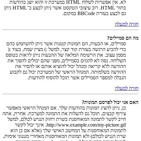
לא. אין אפשרות לשלוח HTML במערכת זו והוא יוצג בהודעות
בתור HTML. רוב עיצובי הטקסט אשר ניתן לבצע ב־HTML ניתן
גם לבצע בעזרת BBCode במקום.
חזרה למעלה
מה הם סמיילים?
סמיילים, או הבעות, הם תמונות קטנות אשר ניתן להשתמש בהם
כדי להביע הרגשה בעזרת קוד קצר, למשל :) מציין שמח, בעוד :(
מסמן עצוב. את הרשימה המלאה של ההבעות ניתן לראות בטופס
השליחה. נסה לא להגזים בסמיילים, מפני שהם יכולים להפוך את
ההודעה ללא קריאה ומנהל יכול להוציא אותם או להסיר את
ההודעה בשלמותה. המנהל הראשי של המערכת יכול גם לקבוע
הגבלה למספר הסמיילים אשר תוכל להוסיף להודעות.
חזרה למעלה
האם אני יכול לפרסם תמונות?
כן, ניתן להציג תמונות בהודעות שלך. אם המנהל הראשי מאפשר
צירוף קבצים, תוכל גם להעלות את התמונה למערכת. אחרת, אתה
חייב לקשר לתמונה המאוחסנת בשרת רחוק הנגיש לכולם, למשל
http://www.example.com/my-picture.gif. אינך יכול לקשר
לתמונות המאוחסנות על המחשב האישי שלך (אלא אם כן הוא
שרת הנגיש לכולם) ולא תמונות המאוחסנות מאחורי מנגנוני אימות,