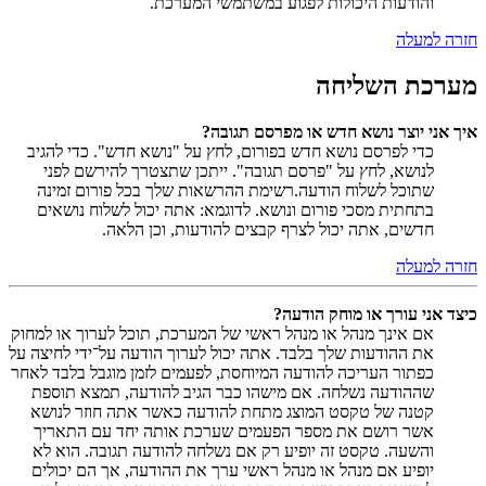
והודעות היכולות לפגוע במשתמשי המערכת.
חזרה למעלה
מערכת השליחה
איך אני יוצר נושא חדש או מפרסם תגובה?
כדי לפרסם נושא חדש בפורום, לחץ על "נושא חדש". כדי להגיב
לנושא, לחץ על "פרסם תגובה". ייתכן שתצטרך להירשם לפני
שתוכל לשלוח הודעה.רשימת ההרשאות שלך בכל פורום זמינה
בתחתית מסכי פורום ונושא. לדוגמא: אתה יכול לשלוח נושאים
חדשים, אתה יכול לצרף קבצים להודעות, וכן הלאה.
חזרה למעלה
כיצד אני עורך או מוחק הודעה?
אם אינך מנהל או מנהל ראשי של המערכת, תוכל לערוך או למחוק
את ההודעות שלך בלבד. אתה יכול לערוך הודעה על־ידי לחיצה על
כפתור העריכה להודעה המיוחסת, לפעמים לזמן מוגבל בלבד לאחר
שההודעה נשלחה. אם מישהו כבר הגיב להודעה, תמצא תוספת
קטנה של טקסט המוצג מתחת להודעה כאשר אתה חוזר לנושא
אשר רושם את מספר הפעמים שערכת אותה יחד עם התאריך
והשעה. טקסט זה יופיע רק אם נשלחה להודעה תגובה. הוא לא
יופיע אם מנהל או מנהל ראשי ערך את ההודעה, אך הם יכולים