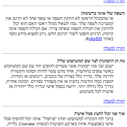
חזרה למעלה
השפה שלי אינה ברשימה!
או שהמנהל הראשי לא התקין השפה או שאף אחד לא תרגם את
המערכת לשפה שלך. נסה לשאול מנהל ראשי האם הוא יכול
להתקין את חבילת השפה שאתה צריך. אם חבילת השפה אינה
קיימת, תרגיש חופשי ליצור תרגום חדש. ניתן למצוא מידע נוסף
באתר
phpBB
®.
חזרה למעלה
מה הן התמונות לצד שם המשתמש שלי?
ישנם שני סוגי תמונות אשר עשויים להופיע יחד עם שם המשתמש
כאשר צופים בהודעות. אחד מהם עשוי להיות תמונה הקשורה
לדרגה שלך, בדרך כלל בצורה של כוכבים, ריבועים או נקודות,
המציין כמה הודעות כתבת או את מעמדך בפורום. תמונה אחרת,
בדרך כלל גדולה יותר, ידועה כסמל אישי ובדרך כלל ייחודית או
אישית לכל משתמש.
חזרה למעלה
איך אני יכול להציג סמל אישי?
בתוך לוח הבקרה למשתמש תחת "פרופיל" אתה יכול להוסיף סמל
אישי באמצעות אחת מארבע השיטות הבאות: Gravatar, גלריה,