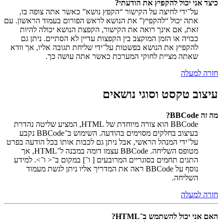
כיצד אני יכול להקפיץ את הודעתי?
על־ידי לחיצה על הקישור “הקפץ נושא” כאשר אתה צופה בו,
אתה יכול “להקפיץ” את הנושא לראש הפורום בעמוד הראשון. עם
זאת, אם אינך רואה את הקישור, הקפצת הנושא יכולה להיות
כבויה או הזמן המוקצב בין הקפצות עדיין לא הסתיים. ניתן גם
להקפיץ את הנושא בפשטות על־ידי שליחת תגובה אליו, אך וודא
שאתה מציית לחוקי המערכת כאשר אתה עושה כך.
חזרה למעלה
עיצוב טקסט וסוגי נושאים
מה זה BBCode?
BBCode הוא צורה מיוחדת של HTML, המציע שליטה נהדרת
בעיצוב בחלקים מסוימים בהודעה. השימוש ב־BBCode נקבע
על־ידי המנהל הראשי, אבל ניתן גם לכבות אותו בכל הודעה בפרט
מטופס השליחה. BBCode עצמו דומה במבנה ל־HTML, אך
התגים תחמים בסוגריים המרובעים [ ו־] במקום ב־< ו־>. למידע
נוסף על BBCode ראה את המדריך אליו ניתן לגשת מעמוד
השליחה.
חזרה למעלה
האם אני יכול להשתמש ב־HTML?