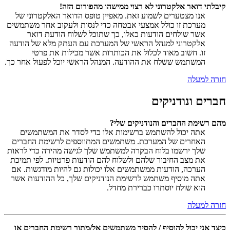
קיבלתי דואר אלקטרוני לא רצוי ממישהו מהפורום הזה!
אנו מצטערים לשמוע זאת. מאפיין טופס הדואר האלקטרוני של
מערכת זו כולל אמצעי אבטחה כדי לנסות ולעקוב אחר משתמשים
אשר שולחים הודעות כאלו, כך שתוכל לשלוח הודעת דואר
אלקטרוני למנהל הראשי של המערכת עם העתק מלא של הודעה
זו. חשוב מאוד לכלול את הכותרות אשר מכילות את פרטי
המשתמש ששלח את ההודעה. המנהל הראשי יוכל לפעול אחר כך.
חזרה למעלה
חברים ונודניקים
מהם רשימת החברים והנודניקים שלי?
אתה יכול להשתמש ברשימות אלו כדי לסדר את המשתמשים
האחרים של המערכת. משתמשים המתווספים לרשימת החברים
שלך ירשמו בלוח הבקרה למשתמש שלך לגישה מהירה כדי לראות
את מצב החיבור שלהם ולשלוח להם הודעות פרטיות. לפי תמיכת
הערכה, הודעות ממשתמשים אלו יכולות גם להיות מודגשות. אם
אתה מוסיף משתמש לרשימת הנודניקים שלך, כל ההודעות אשר
הוא שולח יוסתרו כברירת מחדל.
חזרה למעלה
כיצד אני יכול להוסיף / להסיר משתמשים אל/מתוך רשימת החברים או