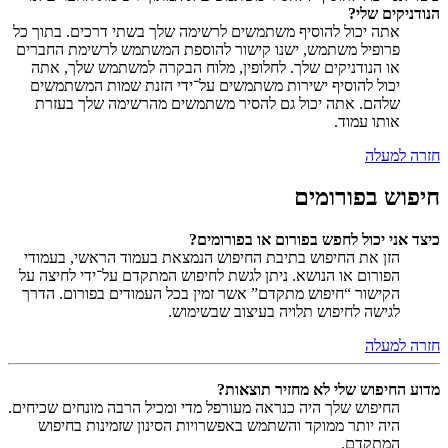
הנודניקים שלי?
אתה יכול להוסיף משתמשים לרשימה שלך בשתי דרכים. בתוך כל
פרופיל משתמש, ישנו קישור להוספת המשתמש לרשימת החברים
או הנודניקים שלך. לחלופין, מלוח הבקרה למשתמש שלך, אתה
יכול להוסיף ישירות משתמשים על־ידי הזנת שמות המשתמשים
שלהם. אתה יכול גם להסיר משתמשים מהרשימה שלך בעזרת
אותו עמוד.
חזרה למעלה
חיפוש בפורומים
כיצד אני יכול לחפש בפורום או בפורומים?
הזן את החיפוש בתיבת החיפוש הנמצאת בעמוד הראשי, בעמודי
הפורום או הנושא. ניתן לגשת לחיפוש המתקדם על־ידי לחיצה על
הקישור “חיפוש מתקדם” אשר זמין בכל העמודים בפורום. הדרך
לגישה לחיפוש תלויה בעיצוב שבשימוש.
חזרה למעלה
מדוע החיפוש שלי לא מחזיר תוצאות?
החיפוש שלך היה כנראה מעורפל מדי ומכיל הרבה מונחים שכיחים.
היה יותר ממוקד והשתמש באפשרויות הסינון שזמינות בחיפוש
המתקדם.