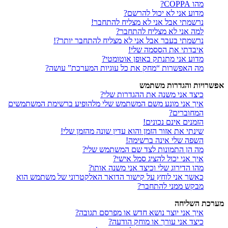
מהו COPPA?
מדוע אני לא יכול להרשם?
נרשמתי אבל אני לא מצליח להתחבר!
למה אני לא מצליח להתחבר?
נרשמתי בעבר אבל אני לא מצליח להתחבר יותר?!
איבדתי את הססמה שלי!
מדוע אני מתנתק באופן אוטומטי?
מה האפשרות “מחק את כל עוגיות המערכת” עושה?
אפשרויות והגדרות משתמש
כיצד אני משנה את ההגדרות שלי?
איך אני מונע משם המשתמש שלי מלהופיע ברשימת המשתמשים
המחוברים?
הזמנים אינם נכונים!
שינתי את אזור הזמן והוא עדין שונה מהזמן שלי!
השפה שלי אינה ברשימה!
מה הן התמונות לצד שם המשתמש שלי?
איך אני יכול להציג סמל אישי?
מהו הדירוג שלי וכיצד אני משנה אותו?
כאשר אני לוחץ על קישור הדואר האלקטרוני של משתמש הוא
מבקש ממני להתחבר?
מערכת השליחה
איך אני יוצר נושא חדש או מפרסם תגובה?
כיצד אני עורך או מוחק הודעה?