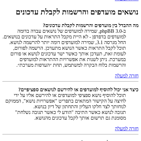
נושאים מועדפים והרשמות לקבלת עדכונים
מה ההבדל בין מועדפים והרשמות לקבלת עדכונים?
ב-phpBB 3.0, שמירה למועדפים של נושאים עבדה בדומה
למועדפים בדפדפן - לא היית מקבל התראות על עדכונים בנושאים.
החל מגרסה 3.1, שמירה למועדפים דומה יותר להרשמה לנושא.
תוכל לקבל התראות כאשר הנושא מתעדכן. הרשמה לפורום,
לעומת זאת, תעדכן אותך כאשר ישר עדכונים לנושא או פורום
במערכת. ניתן לשנות את אפשרויות ההתראות למועדפים
והרשמות בלוח הבקרה למשתמש, תחת ״העדפות מערכת״.
חזרה למעלה
כיצד אני יכול להוסיף למועדפים או להירשם לנושאים ספציפיים?
תוכל להוסיף נושא ספציפי למועדפים או להירשם אליו על ידי
לחיצה על הקישור המתאים בתפריט "אפשרויות נושא", הממוקם
לנוחותך לצד חלקו העליון והתחתון של דיון בנושא.
תגובה לנושא כאשר התיבה "הודע לי כאשר תגובה נשלחת"
מסומנת גם תרשום אותך לקבל עדכונים מהנושא.
חזרה למעלה