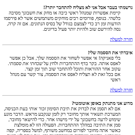
נרשמתי בעבר אבל אני לא מצליח להתחבר יותר?!
קיימת אפשרות שמנהל ראשי כיבה או מחק את חשבונך מסיבה
כלשהי. בנוסף, פורומים רבים מוחקים משתמשים אשר לא פירסמו
הודעות זמן רב כדי לצמצם בגודל של בסיס הנתונים. אם זה קרה,
נסה להירשם שוב ולהיות יותר פעיל בדיונים.
חזרה למעלה
איבדתי את הססמה שלי!
בלי פאניקה! אי אפשר לשחזר את הססמה שלך, אבל כן אפשר
לאפס אותה. בקר בדף ההתחברות ולחץ על
שכחתי את ססמתי
.
עקוב אחר ההוראות ותוכל להתחבר שוב תוך זמן קצר.
אם בכל זאת לא תצליח לאפס את הססמה, צור קשר עם מנהל
ראשי
חזרה למעלה
מדוע אני מתנתק באופן אוטומטי?
אם לא תסמן את לבדוק את תיבת הסימון
זכור אותי
בעת הכניסה,
המערכת תשאיר אותך מחובר רק לזמן שנקבע מראש. הדבר מונע
שימוש לרעה בחשבונך על ידי מישהו אחר. כדי להישאר מחובר,
סמן את התיבה במהלך ההתחברות. הפעולה הזו לא מומלצת
כאשר אתה מחובר לפורום במחשב משותף, למשל בספריה, קפה