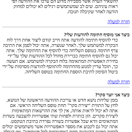
להשאיר הערה אשר מסבירה מדוע הם ערכו את ההודעה לפי
ראות עיניהם. שים לב שמשתמשים רגילים לא יכולים למחוק
הודעה לאחר שקיבלה תגובה.
חזרה למעלה
כיצד אני מוסיף חתימה להודעות שלי?
כדי להוסיף חתימה להודעה אתה חייב קודם ליצור אחת דרך לוח
הבקרה למשתמש שלך. לאחר שנוצרה, אתה יכול לסמן את התיבה
צרף חתימה
בטופס השליחה כדי להוסיף את החתימה שלך. אתה
יכול גם להוסיף חתימה כברירת מחדל לכל ההודעות שלך על־ידי
בחירת האפשרות המתאימה בלוח הבקרה למשתמש. אם תעשה
כך, תוכל עדיין למנוע מהחתימה להתווסף להודעות מסוימות על־ידי
ביטול הסימון לתיבת הוספת החתימה בטופס השליחה.
חזרה למעלה
כיצד אני יוצר סקר?
בזמן שליחת נושא חדש או עריכת ההודעה הראשונה של הנושא,
לחץ על התווית “יצירת סקר” תחת טופס השליחה הראשי. אם
אתה לא יכול לראות אותה, אין לך את ההרשאות המתאימות
ליצירת סקרים. הזן כותרת ולפחות שתי אפשרויות להצבעה בשדות
המתאימים וודא שכל אפשרות בשורה נפרדת בתיבת הטקסט.
אתה יכול גם לקבוע את מספר האפשרויות אשר משתמשים יכולים
לבחור במשך ההצבעה תחת “אפשרויות לכל משתמש”, זמן הגבלה