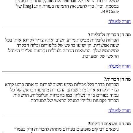
למשל תיבות הדואר של hotmail או yahoo, אתרים המוגנים
בססמה, וכד'. כדי להציג את התמונה בעזרת התג [img] של
BBCode.
חזרה למעלה
מה הן הכרזות גלובליות?
הכרזות גלובליות מכילות מידע חשוב ואתה צריך לקרוא אותן בכל
שעה אפשרית. הן יופיעו בראש של כל פורום ובלוח הבקרה
למשתמש שלך. הרשאות הכרזה גלובלית נקבעות על־ידי המנהל
הראשי של המערכת.
חזרה למעלה
מה הן הכרזות?
הכרזות בדרך כלל מכילות מידע חשוב לפורום בו אתה כרגע קורא
וצריך לקרוא אותן מתי שניתן. ההכרזות מופיעות בראש של כל
עמוד בפורום בו הן נשלחו. כמו בהכרזות הגלובליות, הרשאות
הכרזה נקבעות על־ידי המנהל הראשי של המערכת.
חזרה למעלה
מה הם נושאים דביקים?
נושאים דביקים מופיעים בפורום מתחת להכרזות ורק בעמוד