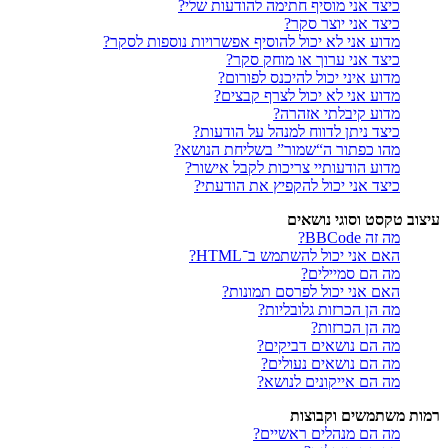
כיצד אני מוסיף חתימה להודעות שלי?
כיצד אני יוצר סקר?
מדוע אני לא יכול להוסיף אפשרויות נוספות לסקר?
כיצד אני ערוך או מוחק סקר?
מדוע איני יכול להיכנס לפורום?
מדוע אני לא יכול לצרף קבצים?
מדוע קיבלתי אזהרה?
כיצד ניתן לדווח למנהל על הודעות?
מהו כפתור ה“שמור” בשליחת הנושא?
מדוע הודעותיי צריכות לקבל אישור?
כיצד אני יכול להקפיץ את הודעתי?
עיצוב טקסט וסוגי נושאים
מה זה BBCode?
האם אני יכול להשתמש ב־HTML?
מה הם סמיילים?
האם אני יכול לפרסם תמונות?
מה הן הכרזות גלובליות?
מה הן הכרזות?
מה הם נושאים דביקים?
מה הם נושאים נעולים?
מה הם אייקונים לנושא?
רמות משתמשים וקבוצות
מה הם מנהלים ראשיים?