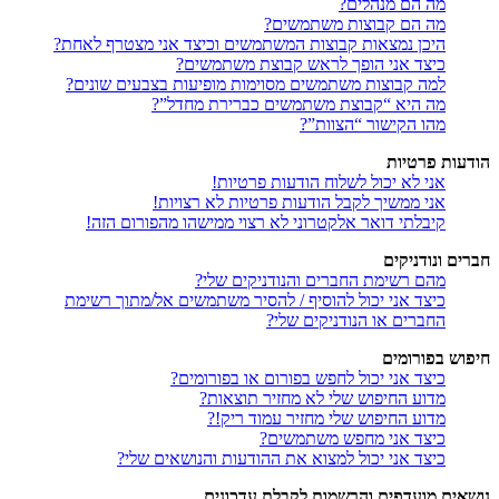
מה הם מנהלים?
מה הם קבוצות משתמשים?
היכן נמצאות קבוצות המשתמשים וכיצד אני מצטרף לאחת?
כיצד אני הופך לראש קבוצת משתמשים?
למה קבוצות משתמשים מסוימות מופיעות בצבעים שונים?
מה היא “קבוצת משתמשים כברירת מחדל”?
מהו הקישור “הצוות”?
הודעות פרטיות
אני לא יכול לשלוח הודעות פרטיות!
אני ממשיך לקבל הודעות פרטיות לא רצויות!
קיבלתי דואר אלקטרוני לא רצוי ממישהו מהפורום הזה!
חברים ונודניקים
מהם רשימת החברים והנודניקים שלי?
כיצד אני יכול להוסיף / להסיר משתמשים אל/מתוך רשימת
החברים או הנודניקים שלי?
חיפוש בפורומים
כיצד אני יכול לחפש בפורום או בפורומים?
מדוע החיפוש שלי לא מחזיר תוצאות?
מדוע החיפוש שלי מחזיר עמוד ריק!?
כיצד אני מחפש משתמשים?
כיצד אני יכול למצוא את ההודעות והנושאים שלי?
נושאים מועדפים והרשמות לקבלת עדכונים