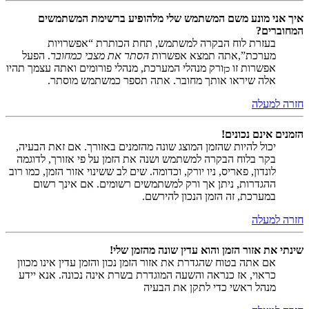
איך אני מונע משם המשתמש שלי מלהופיע ברשימת המשתמשים
המחוברים?
בעזרת לוח הבקרה למשתמש, תחת הכותרת “אפשרויות
מערכת”,אתה תמצא אפשרות
הסתר את מצבי כמחובר
. הפעל
אפשרות זו
ורק מנהלי המערכת, מנהלי פורומים ואתה עצמך תהיו
כן
אלה שיראו אותך מחובר. אתה תספר כמשתמש מוסתר.
חזרה למעלה
הזמנים אינם נכונים!
יכול להיות שהזמן המוצג שונה מהזמנים באזורך. אם זאת הבעיה,
בקר בלוח הבקרה למשתמש ושנה את הזמן על פי אזורך, לדוגמה
לונדון, פאריס, ניו יורק, וכדומה. שים לב ששינוי אזור הזמן, כמו רוב
ההגדרות, ניתן אך ורק למשתמשים רשומים. אם אינך רשום
במערכת, זה הזמן הנכון להירשם.
חזרה למעלה
שינתי את אזור הזמן והוא עדין שונה מהזמן שלי!
אם אתה בטוח שהגדרת את אזור הזמן נכון והזמן עדין אינו מכוון
כראוי, אז כנראה והשעה המוגדרת בשרת אינה נכונה. אנא יידע
מנהל ראשי כדי לתקן את הבעיה