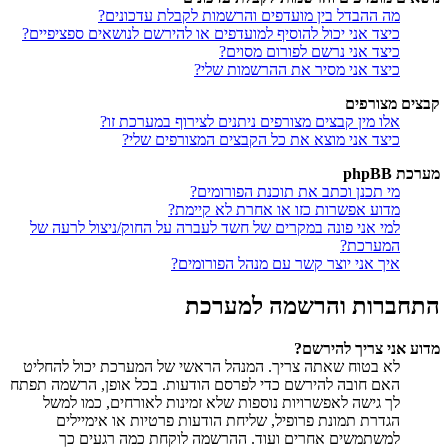
מה ההבדל בין מועדפים והרשמות לקבלת עדכונים?
כיצד אני יכול להוסיף למועדפים או להירשם לנושאים ספציפיים?
כיצד אני נרשם לפורום מסוים?
כיצד אני מסיר את ההרשמות שלי?
קבצים מצורפים
אלו מין קבצים מצורפים ניתנים לצירוף במערכת זו?
כיצד אני מוצא את כל הקבצים המצורפים שלי?
מערכת phpBB
מי תכנן וכתב את תוכנת הפורומים?
מדוע אפשרות כזו או אחרת לא קיימת?
למי אני פונה במקרים של חשד לעברה על החוק/ניצול לרעה של
המערכת?
איך אני יוצר קשר עם מנהל הפורומים?
התחברות והרשמה למערכת
מדוע אני צריך להירשם?
לא בטוח שאתה צריך. המנהל הראשי של המערכת יכול להחליט
האם חובה להירשם כדי לפרסם הודעות. בכל אופן, הרשמה תפתח
לך גישה לאפשרויות נוספות שלא זמינות לאורחים, כמו למשל
הגדרת תמונת פרופיל, שליחת הודעות פרטיות או אימיילים
למשתמשים אחרים ועוד. ההרשמה לוקחת כמה רגעים כך