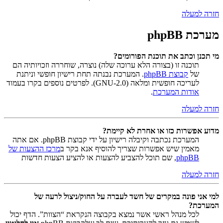
חזרה למעלה
מערכת phpBB
מי תכנן וכתב את תוכנת הפורומים?
תוכנה זו (בצורה הלא ערוכה שלה) נוצרה, שוחררה וזכויותיה הם
של
קבוצת phpBB
. המערכת נבנתה תחת רישיון חופשי וניתנת
לעריכה חופשית ומלאה (GNU-2.0). לפרטים נוספים בקרו בעמוד
אודות המערכת
.
חזרה למעלה
מדוע אפשרות כזו או אחרת לא קיימת?
המערכת נכתבה וקיבלה רישיון על ידי קבוצת phpBB. אם אתה
מאמין שיש אפשרות שצריך להוסיף אנא בקר ב
מרכז ההצעות של
phpBB
, שם תוכל להצביע להצעות או להציע הצעות חדשות
חזרה למעלה
למי אני פונה במקרים של חשד לעברה על החוק/ניצול לרעה של
המערכת?
לכל מנהל ראשי אשר נמצא בקבוצה הנקראת “הצוות”. הדף יכול