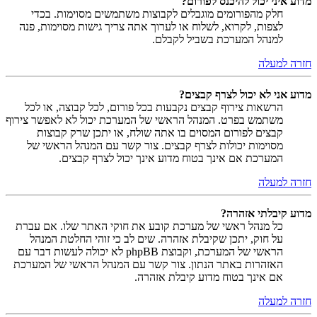
מדוע איני יכול להיכנס לפורום?
חלק מהפורומים מוגבלים לקבוצות משתמשים מסוימות. בכדי
לצפות, לקרוא, לשלוח או לערוך אתה צריך גישות מסוימות, פנה
למנהל המערכת בשביל לקבלם.
חזרה למעלה
מדוע אני לא יכול לצרף קבצים?
הרשאות צירוף קבצים נקבעות בכל פורום, לכל קבוצה, או לכל
משתמש בפרט. המנהל הראשי של המערכת יכול לא לאפשר צירוף
קבצים לפורום המסוים בו אתה שולח, או יתכן שרק קבוצות
מסוימות יכולות לצרף קבצים. צור קשר עם המנהל הראשי של
המערכת אם אינך בטוח מדוע אינך יכול לצרף קבצים.
חזרה למעלה
מדוע קיבלתי אזהרה?
כל מנהל ראשי של מערכת קובע את חוקי האתר שלו. אם עברת
על חוק, יתכן שקיבלת אזהרה. שים לב כי זוהי החלטת המנהל
הראשי של המערכת, וקבוצת phpBB לא יכולה לעשות דבר עם
האזהרות באתר הנתון. צור קשר עם המנהל הראשי של המערכת
אם אינך בטוח מדוע קיבלת אזהרה.
חזרה למעלה