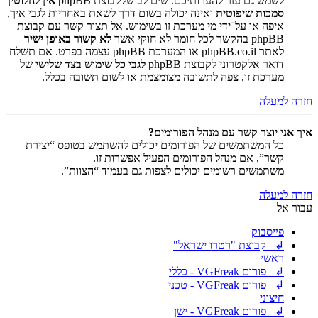
לשמש גם עזר להערותיכם. שים לב שלקבוצת phpBB
אין לחלוטין
סמכות שיפוטית
ואינה יכולה בשום דרך לשאת באחריות לגבי איך,
איפה או על־ידי מי מערכת זו בשימוש. אל תצור קשר עם קבוצת
phpBB בהקשר לכל חומר לא חוקי אשר
לא קשור באופן ישיר
לאתר phpBB.co.il או המערכת phpBB עצמה בפרט. אם תשלח
דואר אלקטרוני לקבוצת phpBB
לגבי כל שימוש בצד שלישי
של
מערכת זו, צפה לתשובה מצומצמת או לשום תשובה בכלל.
חזרה למעלה
איך אני יוצר קשר עם מנהל הפורומים?
כל המשתמשים של הפורומים יכולים להשתמש בטופס “יצירת
קשר”, אם מנהל הפורומים הפעיל אפשרות זו.
משתמשים רשומים יכולים לצפות גם בעמוד “הצוות”.
חזרה למעלה
עבור אל
פייסבוק
↲ קבוצת "רטרו ישראל"
ראשי
↲ פורום VGFreak - כללי
↲ פורום VGFreak - טכני
חיצוני
↲ פורום VGFreak - ישן