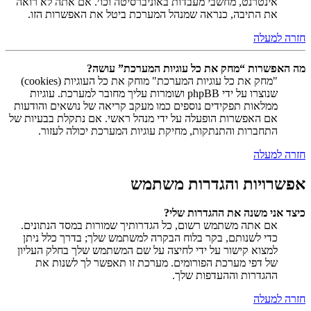
אינטרנט, מחשבי מעבדות באוניברסיטה וכו׳. אם אתה לא רואה
את התיבה, כנראה שמנהל המערכת ביטל את האפשרות הזו.
חזרה למעלה
מה האפשרות “מחק את כל עוגיות המערכת” עושה?
"מחק את כל עוגיות המערכת" מוחק את כל העוגיות (cookies)
שנוצרו על ידי phpBB ושומרות עליך מחובר למערכת. עוגיות
ממלאות תפקידים נוספים כמו מעקב קריאה של נושאים והודעות
אם האפשרות הופעלה על ידי מנהל ראשי. אם נתקלת בבעיות של
התחברות והתנתקות, מחיקת עוגיות המערכת יכולה לעזור.
חזרה למעלה
אפשרויות והגדרות משתמש
כיצד אני משנה את ההגדרות שלי?
אם אתה משתמש רשום, כל הגדרותיך שמורות במסד הנתונים.
כדי לשנותם, בקר בלוח הבקרה למשתמש שלך; בדרך כלל ניתן
למצוא קישור על ידי לחיצה על שם המשתמש שלך בחלק העליון
של דפי מערכת הפורומים. מערכת זו תאפשר לך לשנות את
ההגדרות וההעדפות שלך.
חזרה למעלה