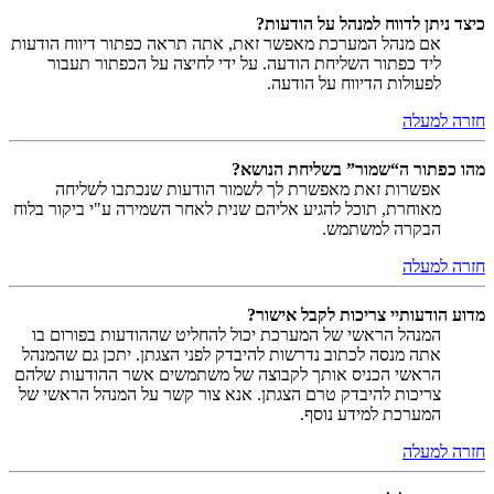
כיצד ניתן לדווח למנהל על הודעות?
אם מנהל המערכת מאפשר זאת, אתה תראה כפתור דיווח הודעות
ליד כפתור השליחת הודעה. על ידי לחיצה על הכפתור תעבור
לפעולות הדיווח על הודעה.
חזרה למעלה
מהו כפתור ה“שמור” בשליחת הנושא?
אפשרות זאת מאפשרת לך לשמור הודעות שנכתבו לשליחה
מאוחרת, תוכל להגיע אליהם שנית לאחר השמירה ע"י ביקור בלוח
הבקרה למשתמש.
חזרה למעלה
מדוע הודעותיי צריכות לקבל אישור?
המנהל הראשי של המערכת יכול להחליט שההודעות בפורום בו
אתה מנסה לכתוב נדרשות להיבדק לפני הצגתן. יתכן גם שהמנהל
הראשי הכניס אותך לקבוצה של משתמשים אשר ההודעות שלהם
צריכות להיבדק טרם הצגתן. אנא צור קשר על המנהל הראשי של
המערכת למידע נוסף.
חזרה למעלה