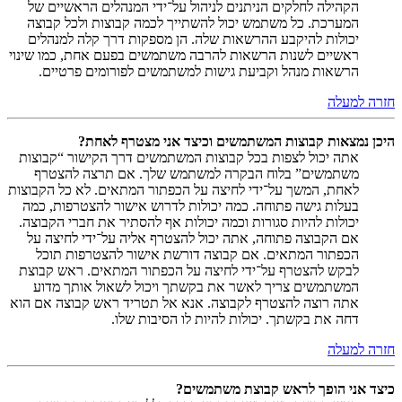
הקהילה לחלקים הניתנים לניהול על־ידי המנהלים הראשיים של
המערכת. כל משתמש יכול להשתייך לכמה קבוצות ולכל קבוצה
יכולות להיקבע ההרשאות שלה. הן מספקות דרך קלה למנהלים
ראשיים לשנות הרשאות להרבה משתמשים בפעם אחת, כמו שינוי
הרשאות מנהל וקביעת גישות למשתמשים לפורומים פרטיים.
חזרה למעלה
היכן נמצאות קבוצות המשתמשים וכיצד אני מצטרף לאחת?
אתה יכול לצפות בכל קבוצות המשתמשים דרך הקישור “קבוצות
משתמשים” בלוח הבקרה למשתמש שלך. אם תרצה להצטרף
לאחת, המשך על־ידי לחיצה על הכפתור המתאים. לא כל הקבוצות
בעלות גישה פתוחה. כמה יכולות לדרוש אישור להצטרפות, כמה
יכולות להיות סגורות וכמה יכולות אף להסתיר את חברי הקבוצה.
אם הקבוצה פתוחה, אתה יכול להצטרף אליה על־ידי לחיצה על
הכפתור המתאים. אם קבוצה דורשת אישור להצטרפות תוכל
לבקש להצטרף על־ידי לחיצה על הכפתור המתאים. ראש קבוצת
המשתמשים צריך לאשר את בקשתך ויכול לשאול אותך מדוע
אתה רוצה להצטרף לקבוצה. אנא אל תטריד ראש קבוצה אם הוא
דחה את בקשתך. יכולות להיות לו הסיבות שלו.
חזרה למעלה
כיצד אני הופך לראש קבוצת משתמשים?