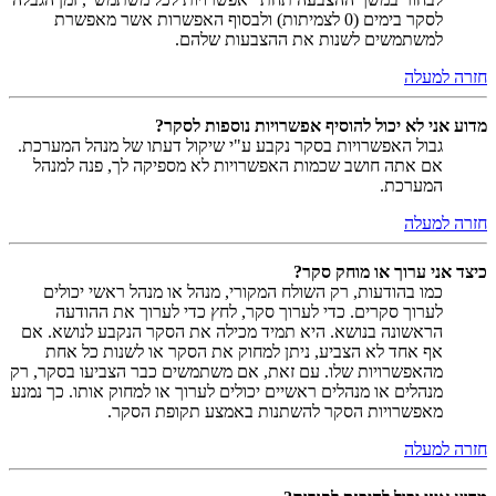
לסקר בימים (0 לצמיתות) ולבסוף האפשרות אשר מאפשרת
למשתמשים לשנות את ההצבעות שלהם.
חזרה למעלה
מדוע אני לא יכול להוסיף אפשרויות נוספות לסקר?
גבול האפשרויות בסקר נקבע ע"י שיקול דעתו של מנהל המערכת.
אם אתה חושב שכמות האפשרויות לא מספיקה לך, פנה למנהל
המערכת.
חזרה למעלה
כיצד אני ערוך או מוחק סקר?
כמו בהודעות, רק השולח המקורי, מנהל או מנהל ראשי יכולים
לערוך סקרים. כדי לערוך סקר, לחץ כדי לערוך את ההודעה
הראשונה בנושא. היא תמיד מכילה את הסקר הנקבע לנושא. אם
אף אחד לא הצביע, ניתן למחוק את הסקר או לשנות כל אחת
מהאפשרויות שלו. עם זאת, אם משתמשים כבר הצביעו בסקר, רק
מנהלים או מנהלים ראשיים יכולים לערוך או למחוק אותו. כך נמנע
מאפשרויות הסקר להשתנות באמצע תקופת הסקר.
חזרה למעלה