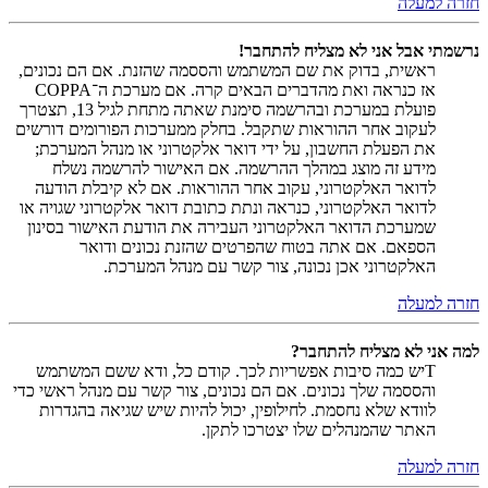
חזרה למעלה
נרשמתי אבל אני לא מצליח להתחבר!
ראשית, בדוק את שם המשתמש והססמה שהזנת. אם הם נכונים,
אז כנראה ואת מהדברים הבאים קרה. אם מערכת ה־COPPA
פועלת במערכת ובהרשמה סימנת שאתה מתחת לגיל 13, תצטרך
לעקוב אחר ההוראות שתקבל. בחלק ממערכות הפורומים דורשים
את הפעלת החשבון, על ידי דואר אלקטרוני או מנהל המערכת;
מידע זה מוצג במהלך ההרשמה. אם האישור להרשמה נשלח
לדואר האלקטרוני, עקוב אחר ההוראות. אם לא קיבלת הודעה
לדואר האלקטרוני, כנראה ונתת כתובת דואר אלקטרוני שגויה או
שמערכת הדואר האלקטרוני העבירה את הודעת האישור בסינון
הספאם. אם אתה בטוח שהפרטים שהזנת נכונים ודואר
האלקטרוני אכן נכונה, צור קשר עם מנהל המערכת.
חזרה למעלה
למה אני לא מצליח להתחבר?
Tיש כמה סיבות אפשריות לכך. קודם כל, ודא ששם המשתמש
והססמה שלך נכונים. אם הם נכונים, צור קשר עם מנהל ראשי כדי
לוודא שלא נחסמת. לחילופין, יכול להיות שיש שגיאה בהגדרות
האתר שהמנהלים שלו יצטרכו לתקן.
חזרה למעלה