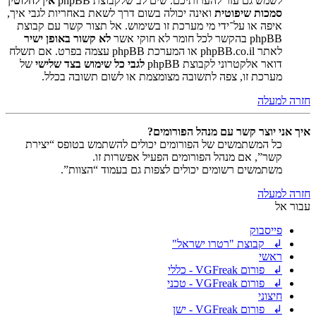
לשמש גם עזר להערותיכם. שים לב שלקבוצת phpBB
אין לחלוטין
סמכות שיפוטית
ואינה יכולה בשום דרך לשאת באחריות לגבי איך,
איפה או על־ידי מי מערכת זו בשימוש. אל תצור קשר עם קבוצת
phpBB בהקשר לכל חומר לא חוקי אשר
לא קשור באופן ישיר
לאתר phpBB.co.il או המערכת phpBB עצמה בפרט. אם תשלח
דואר אלקטרוני לקבוצת phpBB
לגבי כל שימוש בצד שלישי
של
מערכת זו, צפה לתשובה מצומצמת או לשום תשובה בכלל.
חזרה למעלה
איך אני יוצר קשר עם מנהל הפורומים?
כל המשתמשים של הפורומים יכולים להשתמש בטופס “יצירת
קשר”, אם מנהל הפורומים הפעיל אפשרות זו.
משתמשים רשומים יכולים לצפות גם בעמוד “הצוות”.
חזרה למעלה
עבור אל
פייסבוק
↲ קבוצת "רטרו ישראל"
ראשי
↲ פורום VGFreak - כללי
↲ פורום VGFreak - טכני
חיצוני
↲ פורום VGFreak - ישן