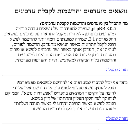
נושאים מועדפים והרשמות לקבלת עדכונים
מה ההבדל בין מועדפים והרשמות לקבלת עדכונים?
ב-phpBB 3.0, שמירה למועדפים של נושאים עבדה בדומה
למועדפים בדפדפן - לא היית מקבל התראות על עדכונים בנושאים.
החל מגרסה 3.1, שמירה למועדפים דומה יותר להרשמה לנושא.
תוכל לקבל התראות כאשר הנושא מתעדכן. הרשמה לפורום,
לעומת זאת, תעדכן אותך כאשר ישר עדכונים לנושא או פורום
במערכת. ניתן לשנות את אפשרויות ההתראות למועדפים
והרשמות בלוח הבקרה למשתמש, תחת ״העדפות מערכת״.
חזרה למעלה
כיצד אני יכול להוסיף למועדפים או להירשם לנושאים ספציפיים?
תוכל להוסיף נושא ספציפי למועדפים או להירשם אליו על ידי
לחיצה על הקישור המתאים בתפריט "אפשרויות נושא", הממוקם
לנוחותך לצד חלקו העליון והתחתון של דיון בנושא.
תגובה לנושא כאשר התיבה "הודע לי כאשר תגובה נשלחת"
מסומנת גם תרשום אותך לקבל עדכונים מהנושא.
חזרה למעלה