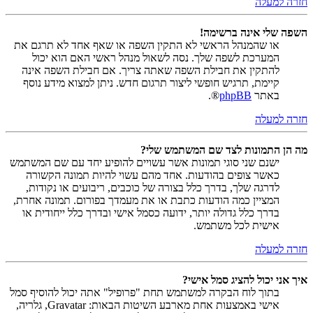
חזרה למעלה
השפה שלי אינה ברשימה!
או שהמנהל הראשי לא התקין השפה או שאף אחד לא תרגם את
המערכת לשפה שלך. נסה לשאול מנהל ראשי האם הוא יכול
להתקין את חבילת השפה שאתה צריך. אם חבילת השפה אינה
קיימת, תרגיש חופשי ליצור תרגום חדש. ניתן למצוא מידע נוסף
באתר
phpBB
®.
חזרה למעלה
מה הן התמונות לצד שם המשתמש שלי?
ישנם שני סוגי תמונות אשר עשויים להופיע יחד עם שם המשתמש
כאשר צופים בהודעות. אחד מהם עשוי להיות תמונה הקשורה
לדרגה שלך, בדרך כלל בצורה של כוכבים, ריבועים או נקודות,
המציין כמה הודעות כתבת או את מעמדך בפורום. תמונה אחרת,
בדרך כלל גדולה יותר, ידועה כסמל אישי ובדרך כלל ייחודית או
אישית לכל משתמש.
חזרה למעלה
איך אני יכול להציג סמל אישי?
בתוך לוח הבקרה למשתמש תחת "פרופיל" אתה יכול להוסיף סמל
אישי באמצעות אחת מארבע השיטות הבאות: Gravatar, גלריה,