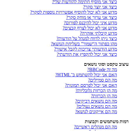
כיצד אני מוסיף חתימה להודעות שלי?
כיצד אני יוצר סקר?
מדוע אני לא יכול להוסיף אפשרויות נוספות לסקר?
כיצד אני ערוך או מוחק סקר?
מדוע איני יכול להיכנס לפורום?
מדוע אני לא יכול לצרף קבצים?
מדוע קיבלתי אזהרה?
כיצד ניתן לדווח למנהל על הודעות?
מהו כפתור ה“שמור” בשליחת הנושא?
מדוע הודעותיי צריכות לקבל אישור?
כיצד אני יכול להקפיץ את הודעתי?
עיצוב טקסט וסוגי נושאים
מה זה BBCode?
האם אני יכול להשתמש ב־HTML?
מה הם סמיילים?
האם אני יכול לפרסם תמונות?
מה הן הכרזות גלובליות?
מה הן הכרזות?
מה הם נושאים דביקים?
מה הם נושאים נעולים?
מה הם אייקונים לנושא?
רמות משתמשים וקבוצות
מה הם מנהלים ראשיים?