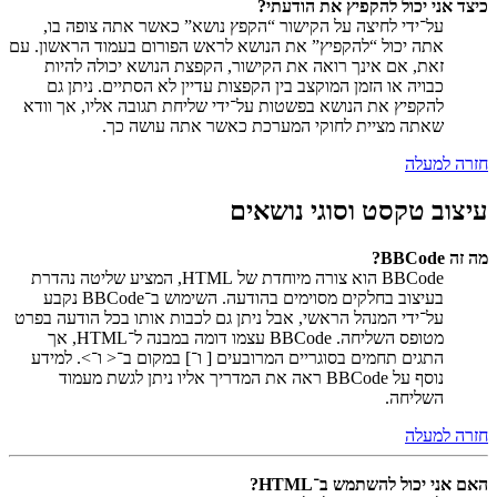
כיצד אני יכול להקפיץ את הודעתי?
על־ידי לחיצה על הקישור “הקפץ נושא” כאשר אתה צופה בו,
אתה יכול “להקפיץ” את הנושא לראש הפורום בעמוד הראשון. עם
זאת, אם אינך רואה את הקישור, הקפצת הנושא יכולה להיות
כבויה או הזמן המוקצב בין הקפצות עדיין לא הסתיים. ניתן גם
להקפיץ את הנושא בפשטות על־ידי שליחת תגובה אליו, אך וודא
שאתה מציית לחוקי המערכת כאשר אתה עושה כך.
חזרה למעלה
עיצוב טקסט וסוגי נושאים
מה זה BBCode?
BBCode הוא צורה מיוחדת של HTML, המציע שליטה נהדרת
בעיצוב בחלקים מסוימים בהודעה. השימוש ב־BBCode נקבע
על־ידי המנהל הראשי, אבל ניתן גם לכבות אותו בכל הודעה בפרט
מטופס השליחה. BBCode עצמו דומה במבנה ל־HTML, אך
התגים תחמים בסוגריים המרובעים [ ו־] במקום ב־< ו־>. למידע
נוסף על BBCode ראה את המדריך אליו ניתן לגשת מעמוד
השליחה.
חזרה למעלה
האם אני יכול להשתמש ב־HTML?