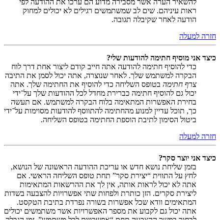
להשאיר הערה אשר מסבירה מדוע הם ערכו את ההודעה לפי
ראות עיניהם. שים לב שמשתמשים רגילים לא יכולים למחוק
הודעה לאחר שקיבלה תגובה.
חזרה למעלה
כיצד אני מוסיף חתימה להודעות שלי?
כדי להוסיף חתימה להודעה אתה חייב קודם ליצור אחת דרך לוח
הבקרה למשתמש שלך. לאחר שנוצרה, אתה יכול לסמן את התיבה
צרף חתימה
בטופס השליחה כדי להוסיף את החתימה שלך. אתה
יכול גם להוסיף חתימה כברירת מחדל לכל ההודעות שלך על־ידי
בחירת האפשרות המתאימה בלוח הבקרה למשתמש. אם תעשה
כך, תוכל עדיין למנוע מהחתימה להתווסף להודעות מסוימות על־ידי
ביטול הסימון לתיבת הוספת החתימה בטופס השליחה.
חזרה למעלה
כיצד אני יוצר סקר?
בזמן שליחת נושא חדש או עריכת ההודעה הראשונה של הנושא,
לחץ על התווית “יצירת סקר” תחת טופס השליחה הראשי. אם
אתה לא יכול לראות אותה, אין לך את ההרשאות המתאימות
ליצירת סקרים. הזן כותרת ולפחות שתי אפשרויות להצבעה בשדות
המתאימים וודא שכל אפשרות בשורה נפרדת בתיבת הטקסט.
אתה יכול גם לקבוע את מספר האפשרויות אשר משתמשים יכולים
לבחור במשך ההצבעה תחת “אפשרויות לכל משתמש”, זמן הגבלה