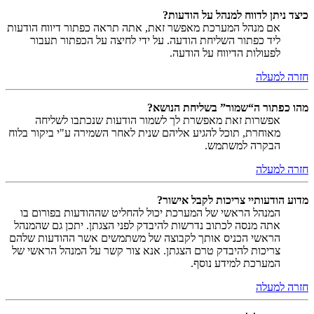
כיצד ניתן לדווח למנהל על הודעות?
אם מנהל המערכת מאפשר זאת, אתה תראה כפתור דיווח הודעות
ליד כפתור השליחת הודעה. על ידי לחיצה על הכפתור תעבור
לפעולות הדיווח על הודעה.
חזרה למעלה
מהו כפתור ה“שמור” בשליחת הנושא?
אפשרות זאת מאפשרת לך לשמור הודעות שנכתבו לשליחה
מאוחרת, תוכל להגיע אליהם שנית לאחר השמירה ע"י ביקור בלוח
הבקרה למשתמש.
חזרה למעלה
מדוע הודעותיי צריכות לקבל אישור?
המנהל הראשי של המערכת יכול להחליט שההודעות בפורום בו
אתה מנסה לכתוב נדרשות להיבדק לפני הצגתן. יתכן גם שהמנהל
הראשי הכניס אותך לקבוצה של משתמשים אשר ההודעות שלהם
צריכות להיבדק טרם הצגתן. אנא צור קשר על המנהל הראשי של
המערכת למידע נוסף.
חזרה למעלה