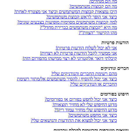
מה הם מנהלים?
מה הם קבוצות משתמשים?
היכן נמצאות קבוצות המשתמשים וכיצד אני מצטרף לאחת?
כיצד אני הופך לראש קבוצת משתמשים?
למה קבוצות משתמשים מסוימות מופיעות בצבעים שונים?
מה היא “קבוצת משתמשים כברירת מחדל”?
מהו הקישור “הצוות”?
הודעות פרטיות
אני לא יכול לשלוח הודעות פרטיות!
אני ממשיך לקבל הודעות פרטיות לא רצויות!
קיבלתי דואר אלקטרוני לא רצוי ממישהו מהפורום הזה!
חברים ונודניקים
מהם רשימת החברים והנודניקים שלי?
כיצד אני יכול להוסיף / להסיר משתמשים אל/מתוך רשימת
החברים או הנודניקים שלי?
חיפוש בפורומים
כיצד אני יכול לחפש בפורום או בפורומים?
מדוע החיפוש שלי לא מחזיר תוצאות?
מדוע החיפוש שלי מחזיר עמוד ריק!?
כיצד אני מחפש משתמשים?
כיצד אני יכול למצוא את ההודעות והנושאים שלי?
נושאים מועדפים והרשמות לקבלת עדכונים