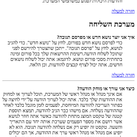
והודעות היכולות לפגוע במשתמשי המערכת.
חזרה למעלה
מערכת השליחה
איך אני יוצר נושא חדש או מפרסם תגובה?
כדי לפרסם נושא חדש בפורום, לחץ על "נושא חדש". כדי להגיב
לנושא, לחץ על "פרסם תגובה". ייתכן שתצטרך להירשם לפני
שתוכל לשלוח הודעה.רשימת ההרשאות שלך בכל פורום זמינה
בתחתית מסכי פורום ונושא. לדוגמא: אתה יכול לשלוח נושאים
חדשים, אתה יכול לצרף קבצים להודעות, וכן הלאה.
חזרה למעלה
כיצד אני עורך או מוחק הודעה?
אם אינך מנהל או מנהל ראשי של המערכת, תוכל לערוך או למחוק
את ההודעות שלך בלבד. אתה יכול לערוך הודעה על־ידי לחיצה על
כפתור העריכה להודעה המיוחסת, לפעמים לזמן מוגבל בלבד לאחר
שההודעה נשלחה. אם מישהו כבר הגיב להודעה, תמצא תוספת
קטנה של טקסט המוצג מתחת להודעה כאשר אתה חוזר לנושא
אשר רושם את מספר הפעמים שערכת אותה יחד עם התאריך
והשעה. טקסט זה יופיע רק אם נשלחה להודעה תגובה. הוא לא
יופיע אם מנהל או מנהל ראשי ערך את ההודעה, אך הם יכולים