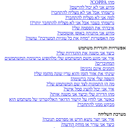
מהו COPPA?
מדוע אני לא יכול להרשם?
נרשמתי אבל אני לא מצליח להתחבר!
למה אני לא מצליח להתחבר?
נרשמתי בעבר אבל אני לא מצליח להתחבר יותר?!
איבדתי את הססמה שלי!
מדוע אני מתנתק באופן אוטומטי?
מה האפשרות “מחק את כל עוגיות המערכת” עושה?
אפשרויות והגדרות משתמש
כיצד אני משנה את ההגדרות שלי?
איך אני מונע משם המשתמש שלי מלהופיע ברשימת המשתמשים
המחוברים?
הזמנים אינם נכונים!
שינתי את אזור הזמן והוא עדין שונה מהזמן שלי!
השפה שלי אינה ברשימה!
מה הן התמונות לצד שם המשתמש שלי?
איך אני יכול להציג סמל אישי?
מהו הדירוג שלי וכיצד אני משנה אותו?
כאשר אני לוחץ על קישור הדואר האלקטרוני של משתמש הוא
מבקש ממני להתחבר?
מערכת השליחה
איך אני יוצר נושא חדש או מפרסם תגובה?
כיצד אני עורך או מוחק הודעה?