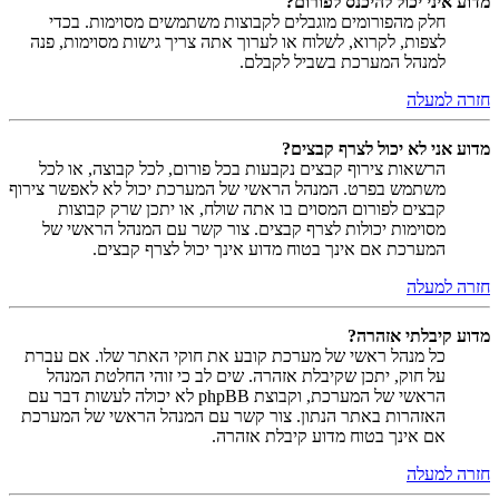
מדוע איני יכול להיכנס לפורום?
חלק מהפורומים מוגבלים לקבוצות משתמשים מסוימות. בכדי
לצפות, לקרוא, לשלוח או לערוך אתה צריך גישות מסוימות, פנה
למנהל המערכת בשביל לקבלם.
חזרה למעלה
מדוע אני לא יכול לצרף קבצים?
הרשאות צירוף קבצים נקבעות בכל פורום, לכל קבוצה, או לכל
משתמש בפרט. המנהל הראשי של המערכת יכול לא לאפשר צירוף
קבצים לפורום המסוים בו אתה שולח, או יתכן שרק קבוצות
מסוימות יכולות לצרף קבצים. צור קשר עם המנהל הראשי של
המערכת אם אינך בטוח מדוע אינך יכול לצרף קבצים.
חזרה למעלה
מדוע קיבלתי אזהרה?
כל מנהל ראשי של מערכת קובע את חוקי האתר שלו. אם עברת
על חוק, יתכן שקיבלת אזהרה. שים לב כי זוהי החלטת המנהל
הראשי של המערכת, וקבוצת phpBB לא יכולה לעשות דבר עם
האזהרות באתר הנתון. צור קשר עם המנהל הראשי של המערכת
אם אינך בטוח מדוע קיבלת אזהרה.
חזרה למעלה