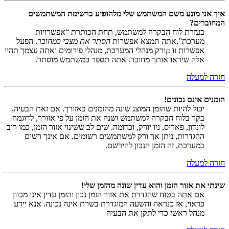
איך אני מונע משם המשתמש שלי מלהופיע ברשימת המשתמשים
המחוברים?
בעזרת לוח הבקרה למשתמש, תחת הכותרת “אפשרויות
מערכת”,אתה תמצא אפשרות
הסתר את מצבי כמחובר
. הפעל
אפשרות זו
ורק מנהלי המערכת, מנהלי פורומים ואתה עצמך תהיו
כן
אלה שיראו אותך מחובר. אתה תספר כמשתמש מוסתר.
חזרה למעלה
הזמנים אינם נכונים!
יכול להיות שהזמן המוצג שונה מהזמנים באזורך. אם זאת הבעיה,
בקר בלוח הבקרה למשתמש ושנה את הזמן על פי אזורך, לדוגמה
לונדון, פאריס, ניו יורק, וכדומה. שים לב ששינוי אזור הזמן, כמו רוב
ההגדרות, ניתן אך ורק למשתמשים רשומים. אם אינך רשום
במערכת, זה הזמן הנכון להירשם.
חזרה למעלה
שינתי את אזור הזמן והוא עדין שונה מהזמן שלי!
אם אתה בטוח שהגדרת את אזור הזמן נכון והזמן עדין אינו מכוון
כראוי, אז כנראה והשעה המוגדרת בשרת אינה נכונה. אנא יידע
מנהל ראשי כדי לתקן את הבעיה