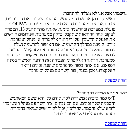
חזרה למעלה
נרשמתי אבל אני לא מצליח להתחבר!
ראשית, בדוק את שם המשתמש והססמה שהזנת. אם הם נכונים,
אז כנראה ואת מהדברים הבאים קרה. אם מערכת ה־COPPA
פועלת במערכת ובהרשמה סימנת שאתה מתחת לגיל 13, תצטרך
לעקוב אחר ההוראות שתקבל. בחלק ממערכות הפורומים דורשים
את הפעלת החשבון, על ידי דואר אלקטרוני או מנהל המערכת;
מידע זה מוצג במהלך ההרשמה. אם האישור להרשמה נשלח
לדואר האלקטרוני, עקוב אחר ההוראות. אם לא קיבלת הודעה
לדואר האלקטרוני, כנראה ונתת כתובת דואר אלקטרוני שגויה או
שמערכת הדואר האלקטרוני העבירה את הודעת האישור בסינון
הספאם. אם אתה בטוח שהפרטים שהזנת נכונים ודואר
האלקטרוני אכן נכונה, צור קשר עם מנהל המערכת.
חזרה למעלה
למה אני לא מצליח להתחבר?
Tיש כמה סיבות אפשריות לכך. קודם כל, ודא ששם המשתמש
והססמה שלך נכונים. אם הם נכונים, צור קשר עם מנהל ראשי כדי
לוודא שלא נחסמת. לחילופין, יכול להיות שיש שגיאה בהגדרות
האתר שהמנהלים שלו יצטרכו לתקן.
חזרה למעלה