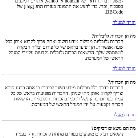
למשל תיבות הדואר של hotmail או yahoo, אתרים המוגנים
בססמה, וכד'. כדי להציג את התמונה בעזרת התג [img] של
BBCode.
חזרה למעלה
מה הן הכרזות גלובליות?
הכרזות גלובליות מכילות מידע חשוב ואתה צריך לקרוא אותן בכל
שעה אפשרית. הן יופיעו בראש של כל פורום ובלוח הבקרה
למשתמש שלך. הרשאות הכרזה גלובלית נקבעות על־ידי המנהל
הראשי של המערכת.
חזרה למעלה
מה הן הכרזות?
הכרזות בדרך כלל מכילות מידע חשוב לפורום בו אתה כרגע קורא
וצריך לקרוא אותן מתי שניתן. ההכרזות מופיעות בראש של כל
עמוד בפורום בו הן נשלחו. כמו בהכרזות הגלובליות, הרשאות
הכרזה נקבעות על־ידי המנהל הראשי של המערכת.
חזרה למעלה
מה הם נושאים דביקים?
נושאים דביקים מופיעים בפורום מתחת להכרזות ורק בעמוד