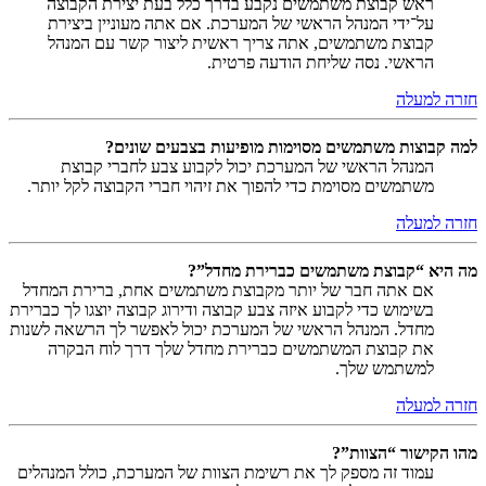
ראש קבוצת משתמשים נקבע בדרך כלל בעת יצירת הקבוצה
על־ידי המנהל הראשי של המערכת. אם אתה מעוניין ביצירת
קבוצת משתמשים, אתה צריך ראשית ליצור קשר עם המנהל
הראשי. נסה שליחת הודעה פרטית.
חזרה למעלה
למה קבוצות משתמשים מסוימות מופיעות בצבעים שונים?
המנהל הראשי של המערכת יכול לקבוע צבע לחברי קבוצת
משתמשים מסוימת כדי להפוך את זיהוי חברי הקבוצה לקל יותר.
חזרה למעלה
מה היא “קבוצת משתמשים כברירת מחדל”?
אם אתה חבר של יותר מקבוצת משתמשים אחת, ברירת המחדל
בשימוש כדי לקבוע איזה צבע קבוצה ודירוג קבוצה יוצגו לך כברירת
מחדל. המנהל הראשי של המערכת יכול לאפשר לך הרשאה לשנות
את קבוצת המשתמשים כברירת מחדל שלך דרך לוח הבקרה
למשתמש שלך.
חזרה למעלה
מהו הקישור “הצוות”?
עמוד זה מספק לך את רשימת הצוות של המערכת, כולל המנהלים