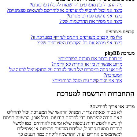
מה ההבדל בין מועדפים והרשמות לקבלת עדכונים?
כיצד אני יכול להוסיף למועדפים או להירשם לנושאים ספציפיים?
כיצד אני נרשם לפורום מסוים?
כיצד אני מסיר את ההרשמות שלי?
קבצים מצורפים
אלו מין קבצים מצורפים ניתנים לצירוף במערכת זו?
כיצד אני מוצא את כל הקבצים המצורפים שלי?
מערכת phpBB
מי תכנן וכתב את תוכנת הפורומים?
מדוע אפשרות כזו או אחרת לא קיימת?
למי אני פונה במקרים של חשד לעברה על החוק/ניצול לרעה של
המערכת?
איך אני יוצר קשר עם מנהל הפורומים?
התחברות והרשמה למערכת
מדוע אני צריך להירשם?
לא בטוח שאתה צריך. המנהל הראשי של המערכת יכול להחליט
האם חובה להירשם כדי לפרסם הודעות. בכל אופן, הרשמה תפתח
לך גישה לאפשרויות נוספות שלא זמינות לאורחים, כמו למשל
הגדרת תמונת פרופיל, שליחת הודעות פרטיות או אימיילים
למשתמשים אחרים ועוד. ההרשמה לוקחת כמה רגעים כך