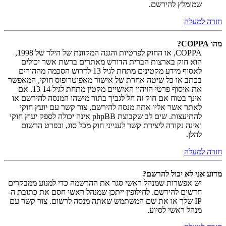
שמומלץ להירשם.
חזרה למעלה
מהו COPPA?
COPPA, או החוק לפרטיות והגנה המקוונת של הילד של 1998,
הוא חוק בארצות הברית הדורש מאתרים ברשת אשר יכולים
לאסוף מידע מקטינים מתחת לגיל 13 לדרוש הסכמה מההורים
בכתב או כל שיטה אחרת של אישור מאפוטרופוס חוקי, המאפשר
את איסוף פרטי הזיהוי האישיים מקטין מתחת לגיל 14 13. אם
אינך בטוח אם חוק זה חל לגביך בתור מישהו המנסה להירשם או
לאתר אשר אליו אתה מנסה להירשם, צור קשר עם יועץ חוקי
להתיעצות. שים לב שקבוצת phpBB אינה יכולה לספק יעוץ חוקי
ואינה נקודה ליצירת קשר לענייני חוק מכל סוג, ובפרט הרשום
להלן.
חזרה למעלה
מדוע אני לא יכול להרשם?
יש אפשרות שמנהל ראשי סגר את ההרשמה כדי למנוע ממבקרים
חדשים להירשם. לחילופין ייתכן שמנהל ראשי חסם את כתובת ה-
IP שלך או את שם המשתמש שאתה מנסה לרשום. צור קשר עם
מנהל ראשי לסיוע.