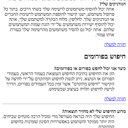
הנודניקים שלי?
אתה יכול להוסיף משתמשים לרשימה שלך בשתי דרכים. בתוך כל
פרופיל משתמש, ישנו קישור להוספת המשתמש לרשימת החברים
או הנודניקים שלך. לחלופין, מלוח הבקרה למשתמש שלך, אתה
יכול להוסיף ישירות משתמשים על־ידי הזנת שמות המשתמשים
שלהם. אתה יכול גם להסיר משתמשים מהרשימה שלך בעזרת
אותו עמוד.
חזרה למעלה
חיפוש בפורומים
כיצד אני יכול לחפש בפורום או בפורומים?
הזן את החיפוש בתיבת החיפוש הנמצאת בעמוד הראשי, בעמודי
הפורום או הנושא. ניתן לגשת לחיפוש המתקדם על־ידי לחיצה על
הקישור “חיפוש מתקדם” אשר זמין בכל העמודים בפורום. הדרך
לגישה לחיפוש תלויה בעיצוב שבשימוש.
חזרה למעלה
מדוע החיפוש שלי לא מחזיר תוצאות?
החיפוש שלך היה כנראה מעורפל מדי ומכיל הרבה מונחים שכיחים.
היה יותר ממוקד והשתמש באפשרויות הסינון שזמינות בחיפוש
המתקדם.