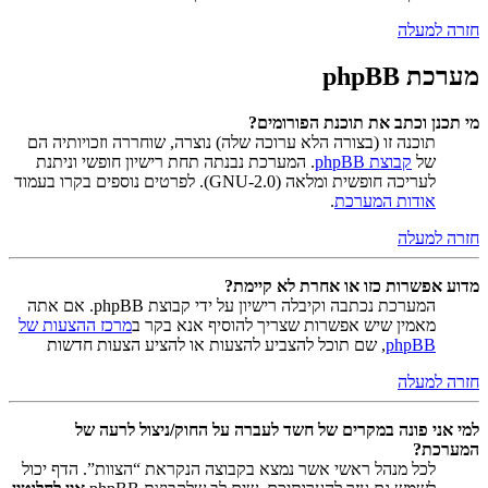
חזרה למעלה
מערכת phpBB
מי תכנן וכתב את תוכנת הפורומים?
תוכנה זו (בצורה הלא ערוכה שלה) נוצרה, שוחררה וזכויותיה הם
של
קבוצת phpBB
. המערכת נבנתה תחת רישיון חופשי וניתנת
לעריכה חופשית ומלאה (GNU-2.0). לפרטים נוספים בקרו בעמוד
אודות המערכת
.
חזרה למעלה
מדוע אפשרות כזו או אחרת לא קיימת?
המערכת נכתבה וקיבלה רישיון על ידי קבוצת phpBB. אם אתה
מאמין שיש אפשרות שצריך להוסיף אנא בקר ב
מרכז ההצעות של
phpBB
, שם תוכל להצביע להצעות או להציע הצעות חדשות
חזרה למעלה
למי אני פונה במקרים של חשד לעברה על החוק/ניצול לרעה של
המערכת?
לכל מנהל ראשי אשר נמצא בקבוצה הנקראת “הצוות”. הדף יכול