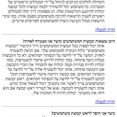
הקהילה לחלקים הניתנים לניהול על־ידי המנהלים הראשיים של
המערכת. כל משתמש יכול להשתייך לכמה קבוצות ולכל קבוצה
יכולות להיקבע ההרשאות שלה. הן מספקות דרך קלה למנהלים
ראשיים לשנות הרשאות להרבה משתמשים בפעם אחת, כמו שינוי
הרשאות מנהל וקביעת גישות למשתמשים לפורומים פרטיים.
חזרה למעלה
היכן נמצאות קבוצות המשתמשים וכיצד אני מצטרף לאחת?
אתה יכול לצפות בכל קבוצות המשתמשים דרך הקישור “קבוצות
משתמשים” בלוח הבקרה למשתמש שלך. אם תרצה להצטרף
לאחת, המשך על־ידי לחיצה על הכפתור המתאים. לא כל הקבוצות
בעלות גישה פתוחה. כמה יכולות לדרוש אישור להצטרפות, כמה
יכולות להיות סגורות וכמה יכולות אף להסתיר את חברי הקבוצה.
אם הקבוצה פתוחה, אתה יכול להצטרף אליה על־ידי לחיצה על
הכפתור המתאים. אם קבוצה דורשת אישור להצטרפות תוכל
לבקש להצטרף על־ידי לחיצה על הכפתור המתאים. ראש קבוצת
המשתמשים צריך לאשר את בקשתך ויכול לשאול אותך מדוע
אתה רוצה להצטרף לקבוצה. אנא אל תטריד ראש קבוצה אם הוא
דחה את בקשתך. יכולות להיות לו הסיבות שלו.
חזרה למעלה
כיצד אני הופך לראש קבוצת משתמשים?