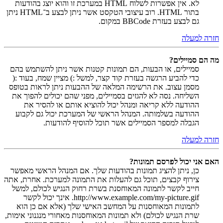
לא. אין אפשרות לשלוח HTML במערכת זו והוא יוצג בהודעות
בתור HTML. רוב עיצובי הטקסט אשר ניתן לבצע ב־HTML ניתן
גם לבצע בעזרת BBCode במקום.
חזרה למעלה
מה הם סמיילים?
סמיילים, או הבעות, הם תמונות קטנות אשר ניתן להשתמש בהם
כדי להביע הרגשה בעזרת קוד קצר, למשל :) מציין שמח, בעוד :(
מסמן עצוב. את הרשימה המלאה של ההבעות ניתן לראות בטופס
השליחה. נסה לא להגזים בסמיילים, מפני שהם יכולים להפוך את
ההודעה ללא קריאה ומנהל יכול להוציא אותם או להסיר את
ההודעה בשלמותה. המנהל הראשי של המערכת יכול גם לקבוע
הגבלה למספר הסמיילים אשר תוכל להוסיף להודעות.
חזרה למעלה
האם אני יכול לפרסם תמונות?
כן, ניתן להציג תמונות בהודעות שלך. אם המנהל הראשי מאפשר
צירוף קבצים, תוכל גם להעלות את התמונה למערכת. אחרת, אתה
חייב לקשר לתמונה המאוחסנת בשרת רחוק הנגיש לכולם, למשל
http://www.example.com/my-picture.gif. אינך יכול לקשר
לתמונות המאוחסנות על המחשב האישי שלך (אלא אם כן הוא
שרת הנגיש לכולם) ולא תמונות המאוחסנות מאחורי מנגנוני אימות,