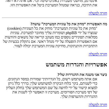
אינטרנט, מחשבי מעבדות באוניברסיטה וכו׳. אם אתה לא רואה
את התיבה, כנראה שמנהל המערכת ביטל את האפשרות הזו.
חזרה למעלה
מה האפשרות “מחק את כל עוגיות המערכת” עושה?
"מחק את כל עוגיות המערכת" מוחק את כל העוגיות (cookies)
שנוצרו על ידי phpBB ושומרות עליך מחובר למערכת. עוגיות
ממלאות תפקידים נוספים כמו מעקב קריאה של נושאים והודעות
אם האפשרות הופעלה על ידי מנהל ראשי. אם נתקלת בבעיות של
התחברות והתנתקות, מחיקת עוגיות המערכת יכולה לעזור.
חזרה למעלה
אפשרויות והגדרות משתמש
כיצד אני משנה את ההגדרות שלי?
אם אתה משתמש רשום, כל הגדרותיך שמורות במסד הנתונים.
כדי לשנותם, בקר בלוח הבקרה למשתמש שלך; בדרך כלל ניתן
למצוא קישור על ידי לחיצה על שם המשתמש שלך בחלק העליון
של דפי מערכת הפורומים. מערכת זו תאפשר לך לשנות את
ההגדרות וההעדפות שלך.
חזרה למעלה