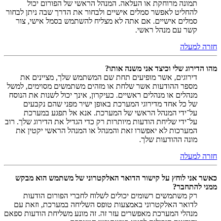
תמונה מרוחקת או העלאה. המנהל הראשי של הפורום יכול
להחליט לאפשר סמלים אישיים ולבחור את הדרך שבה ניתן לבחור
סמלים אישיים. אם אתה לא מצליח להשתמש בסמל אישי, צור
קשר עם מנהל ראשי.
חזרה למעלה
מהו הדירוג שלי וכיצד אני משנה אותו?
דירוגים, אשר מופיעים תחת שם המשתמש שלך, מציינים את
מספר ההודעות אשר שלחת או מזהים משתמשים מסוימים, למשל
מנהלים או מנהלים ראשיים. כעיקרון, אינך יכול לשנות את הנוסח
של כל אחד מדירוגי המערכת באופן ישיר מפני שהם נקבעים
על־ידי המנהל הראשי של המערכת. אנא אל תפגע במערכת
על־ידי שליחת הודעות מיותרות רק כדי הגדיל את הדירוג שלך. רוב
המערכות לא יאפשרו זאת והמנהל או המנהל הראשי יקטין את
מונה ההודעות שלך.
חזרה למעלה
כאשר אני לוחץ על קישור הדואר האלקטרוני של משתמש הוא מבקש
ממני להתחבר?
רק משתמשים רשומים יכולים לשלוח לחברי הפורום הודעות
לדואר האלקטרוני באמצעות טופס השליחה במערכת, וזאת עם
מנהלי המערכת מאפשרים עזר זה. זה מונע משליחת הודעות ספאם