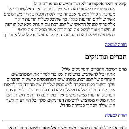
קיבלתי דואר אלקטרוני לא רצוי ממישהו מהפורום הזה!
אנו מצטערים לשמוע זאת. מאפיין טופס הדואר האלקטרוני של
מערכת זו כולל אמצעי אבטחה כדי לנסות ולעקוב אחר משתמשים
אשר שולחים הודעות כאלו, כך שתוכל לשלוח הודעת דואר
אלקטרוני למנהל הראשי של המערכת עם העתק מלא של הודעה
זו. חשוב מאוד לכלול את הכותרות אשר מכילות את פרטי
המשתמש ששלח את ההודעה. המנהל הראשי יוכל לפעול אחר כך.
חזרה למעלה
חברים ונודניקים
מהם רשימת החברים והנודניקים שלי?
אתה יכול להשתמש ברשימות אלו כדי לסדר את המשתמשים
האחרים של המערכת. משתמשים המתווספים לרשימת החברים
שלך ירשמו בלוח הבקרה למשתמש שלך לגישה מהירה כדי לראות
את מצב החיבור שלהם ולשלוח להם הודעות פרטיות. לפי תמיכת
הערכה, הודעות ממשתמשים אלו יכולות גם להיות מודגשות. אם
אתה מוסיף משתמש לרשימת הנודניקים שלך, כל ההודעות אשר
הוא שולח יוסתרו כברירת מחדל.
חזרה למעלה
כיצד אני יכול להוסיף / להסיר משתמשים אל/מתוך רשימת החברים או