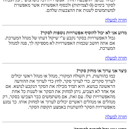
לסקר בימים (0 לצמיתות) ולבסוף האפשרות אשר מאפשרת
למשתמשים לשנות את ההצבעות שלהם.
חזרה למעלה
מדוע אני לא יכול להוסיף אפשרויות נוספות לסקר?
גבול האפשרויות בסקר נקבע ע"י שיקול דעתו של מנהל המערכת.
אם אתה חושב שכמות האפשרויות לא מספיקה לך, פנה למנהל
המערכת.
חזרה למעלה
כיצד אני ערוך או מוחק סקר?
כמו בהודעות, רק השולח המקורי, מנהל או מנהל ראשי יכולים
לערוך סקרים. כדי לערוך סקר, לחץ כדי לערוך את ההודעה
הראשונה בנושא. היא תמיד מכילה את הסקר הנקבע לנושא. אם
אף אחד לא הצביע, ניתן למחוק את הסקר או לשנות כל אחת
מהאפשרויות שלו. עם זאת, אם משתמשים כבר הצביעו בסקר, רק
מנהלים או מנהלים ראשיים יכולים לערוך או למחוק אותו. כך נמנע
מאפשרויות הסקר להשתנות באמצע תקופת הסקר.
חזרה למעלה