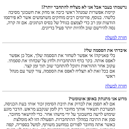
נרשמתי בעבר אבל אני לא מצליח להתחבר יותר?!
קיימת אפשרות שמנהל ראשי כיבה או מחק את חשבונך מסיבה
כלשהי. בנוסף, פורומים רבים מוחקים משתמשים אשר לא פירסמו
הודעות זמן רב כדי לצמצם בגודל של בסיס הנתונים. אם זה קרה,
נסה להירשם שוב ולהיות יותר פעיל בדיונים.
חזרה למעלה
איבדתי את הססמה שלי!
בלי פאניקה! אי אפשר לשחזר את הססמה שלך, אבל כן אפשר
לאפס אותה. בקר בדף ההתחברות ולחץ על
שכחתי את ססמתי
.
עקוב אחר ההוראות ותוכל להתחבר שוב תוך זמן קצר.
אם בכל זאת לא תצליח לאפס את הססמה, צור קשר עם מנהל
ראשי
חזרה למעלה
מדוע אני מתנתק באופן אוטומטי?
אם לא תסמן את לבדוק את תיבת הסימון
זכור אותי
בעת הכניסה,
המערכת תשאיר אותך מחובר רק לזמן שנקבע מראש. הדבר מונע
שימוש לרעה בחשבונך על ידי מישהו אחר. כדי להישאר מחובר,
סמן את התיבה במהלך ההתחברות. הפעולה הזו לא מומלצת
כאשר אתה מחובר לפורום במחשב משותף, למשל בספריה, קפה