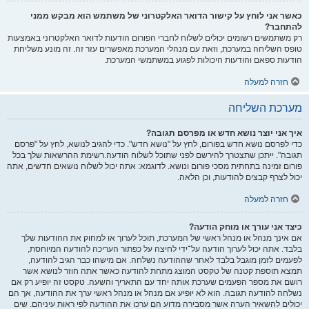
כאשר אני לוחץ על קישור הדואר האלקטרוני של משתמש הוא מבקש ממני
להתחבר?
רק משתמשים רשומים יכולים לשלוח לחברי הפורום הודעות לדואר האלקטרוני באמצעות
טופס השליחה במערכת, וזאת עם מנהלי המערכת מאפשרים עזר זה. זה מונע משליחת
הודעות ספאם והודעות היכולות לפגוע במשתמשי המערכת.
חזרה למעלה
מערכת השליחה
איך אני יוצר נושא חדש או מפרסם תגובה?
כדי לפרסם נושא חדש בפורום, לחץ על "נושא חדש". כדי להגיב לנושא, לחץ על "פרסם
תגובה". ייתכן שתצטרך להירשם לפני שתוכל לשלוח הודעה.רשימת ההרשאות שלך בכל
פורום זמינה בתחתית מסכי פורום ונושא. לדוגמא: אתה יכול לשלוח נושאים חדשים, אתה
יכול לצרף קבצים להודעות, וכן הלאה.
חזרה למעלה
כיצד אני עורך או מוחק הודעה?
אם אינך מנהל או מנהל ראשי של המערכת, תוכל לערוך או למחוק את ההודעות שלך
בלבד. אתה יכול לערוך הודעה על־ידי לחיצה על כפתור העריכה להודעה המיוחסת,
לפעמים לזמן מוגבל בלבד לאחר שההודעה נשלחה. אם מישהו כבר הגיב להודעה,
תמצא תוספת קטנה של טקסט המוצג מתחת להודעה כאשר אתה חוזר לנושא אשר
רושם את מספר הפעמים שערכת אותה יחד עם התאריך והשעה. טקסט זה יופיע רק אם
נשלחה להודעה תגובה. הוא לא יופיע אם מנהל או מנהל ראשי ערך את ההודעה, אך הם
יכולים להשאיר הערה אשר מסבירה מדוע הם ערכו את ההודעה לפי ראות עיניהם. שים