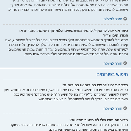
לגישה מהירה כדי לראות את מצב החיבור שלהם ולשלוח להם הודעות פרטיות. לפי
תמיכת הערכה, הודעות ממשתמשים אלו יכולות גם להיות מודגשות. אם אתה מוסיף
משתמש לרשימת הנודניקים שלך, כל ההודעות אשר הוא שולח יוסתרו כברירת מחדל.
חזרה למעלה
כיצד אני יכול להוסיף / להסיר משתמשים אל/מתוך רשימת החברים או
הנודניקים שלי?
אתה יכול להוסיף משתמשים לרשימה שלך בשתי דרכים. בתוך כל פרופיל משתמש, ישנו
קישור להוספת המשתמש לרשימת החברים או הנודניקים שלך. לחלופין, מלוח הבקרה
למשתמש שלך, אתה יכול להוסיף ישירות משתמשים על־ידי הזנת שמות המשתמשים
שלהם. אתה יכול גם להסיר משתמשים מהרשימה שלך בעזרת אותו עמוד.
חזרה למעלה
חיפוש בפורומים
כיצד אני יכול לחפש בפורום או בפורומים?
הזן את החיפוש בתיבת החיפוש הנמצאת בעמוד הראשי, בעמודי הפורום או הנושא. ניתן
לגשת לחיפוש המתקדם על־ידי לחיצה על הקישור “חיפוש מתקדם” אשר זמין בכל
העמודים בפורום. הדרך לגישה לחיפוש תלויה בעיצוב שבשימוש.
חזרה למעלה
מדוע החיפוש שלי לא מחזיר תוצאות?
החיפוש שלך היה כנראה מעורפל מדי ומכיל הרבה מונחים שכיחים. היה יותר ממוקד
והשתמש באפשרויות הסינון שזמינות בחיפוש המתקדם.