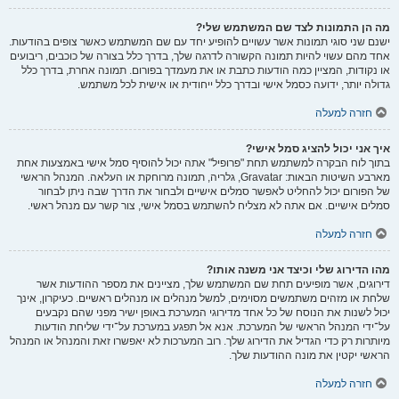
מה הן התמונות לצד שם המשתמש שלי?
ישנם שני סוגי תמונות אשר עשויים להופיע יחד עם שם המשתמש כאשר צופים בהודעות.
אחד מהם עשוי להיות תמונה הקשורה לדרגה שלך, בדרך כלל בצורה של כוכבים, ריבועים
או נקודות, המציין כמה הודעות כתבת או את מעמדך בפורום. תמונה אחרת, בדרך כלל
גדולה יותר, ידועה כסמל אישי ובדרך כלל ייחודית או אישית לכל משתמש.
חזרה למעלה
איך אני יכול להציג סמל אישי?
בתוך לוח הבקרה למשתמש תחת "פרופיל" אתה יכול להוסיף סמל אישי באמצעות אחת
מארבע השיטות הבאות: Gravatar, גלריה, תמונה מרוחקת או העלאה. המנהל הראשי
של הפורום יכול להחליט לאפשר סמלים אישיים ולבחור את הדרך שבה ניתן לבחור
סמלים אישיים. אם אתה לא מצליח להשתמש בסמל אישי, צור קשר עם מנהל ראשי.
חזרה למעלה
מהו הדירוג שלי וכיצד אני משנה אותו?
דירוגים, אשר מופיעים תחת שם המשתמש שלך, מציינים את מספר ההודעות אשר
שלחת או מזהים משתמשים מסוימים, למשל מנהלים או מנהלים ראשיים. כעיקרון, אינך
יכול לשנות את הנוסח של כל אחד מדירוגי המערכת באופן ישיר מפני שהם נקבעים
על־ידי המנהל הראשי של המערכת. אנא אל תפגע במערכת על־ידי שליחת הודעות
מיותרות רק כדי הגדיל את הדירוג שלך. רוב המערכות לא יאפשרו זאת והמנהל או המנהל
הראשי יקטין את מונה ההודעות שלך.
חזרה למעלה