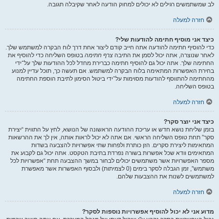
לב שמשתמשים רגילים לא יכולים למחוק הודעה לאחר שקיבלה תגובה.
חזרה למעלה
כיצד אני מוסיף חתימה להודעות שלי?
כדי להוסיף חתימה להודעה אתה חייב קודם ליצור אחת דרך לוח הבקרה למשתמש שלך.
לאחר שנוצרה, אתה יכול לסמן את התיבה
צרף חתימה
בטופס השליחה כדי להוסיף את
החתימה שלך. אתה יכול גם להוסיף חתימה כברירת מחדל לכל ההודעות שלך על־ידי
בחירת האפשרות המתאימה בלוח הבקרה למשתמש. אם תעשה כך, תוכל עדיין למנוע
מהחתימה להתווסף להודעות מסוימות על־ידי ביטול הסימון לתיבת הוספת החתימה
בטופס השליחה.
חזרה למעלה
כיצד אני יוצר סקר?
בזמן שליחת נושא חדש או עריכת ההודעה הראשונה של הנושא, לחץ על התווית “יצירת
סקר” תחת טופס השליחה הראשי. אם אתה לא יכול לראות אותה, אין לך את ההרשאות
המתאימות ליצירת סקרים. הזן כותרת ולפחות שתי אפשרויות להצבעה בשדות
המתאימים וודא שכל אפשרות בשורה נפרדת בתיבת הטקסט. אתה יכול גם לקבוע את
מספר האפשרויות אשר משתמשים יכולים לבחור במשך ההצבעה תחת “אפשרויות לכל
משתמש”, זמן הגבלה לסקר בימים (0 לצמיתות) ולבסוף האפשרות אשר מאפשרת
למשתמשים לשנות את ההצבעות שלהם.
חזרה למעלה
מדוע אני לא יכול להוסיף אפשרויות נוספות לסקר?