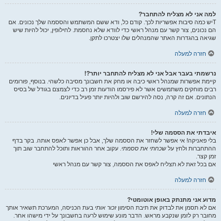
למה אני לא מצליח להתחבר?
Tיש כמה סיבות אפשריות לכך. קודם כל, ודא ששם המשתמש והססמה שלך נכונים. אם
הם נכונים, צור קשר עם מנהל ראשי כדי לוודא שלא נחסמת. לחילופין, יכול להיות שיש
שגיאה בהגדרות האתר שהמנהלים שלו יצטרכו לתקן.
חזרה למעלה
נרשמתי בעבר אבל אני לא מצליח להתחבר יותר?!
קיימת אפשרות שמנהל ראשי כיבה או מחק את חשבונך מסיבה כלשהי. בנוסף, פורומים
רבים מוחקים משתמשים אשר לא פירסמו הודעות זמן רב כדי לצמצם בגודל של בסיס
הנתונים. אם זה קרה, נסה להירשם שוב ולהיות יותר פעיל בדיונים.
חזרה למעלה
איבדתי את הססמה שלי!
בלי פאניקה! אי אפשר לשחזר את הססמה שלך, אבל כן אפשר לאפס אותה. בקר בדף
ההתחברות ולחץ על
שכחתי את ססמתי
. עקוב אחר ההוראות ותוכל להתחבר שוב תוך
זמן קצר.
אם בכל זאת לא תצליח לאפס את הססמה, צור קשר עם מנהל ראשי
חזרה למעלה
מדוע אני מתנתק באופן אוטומטי?
אם לא תסמן את לבדוק את תיבת הסימון
זכור אותי
בעת הכניסה, המערכת תשאיר אותך
מחובר רק לזמן שנקבע מראש. הדבר מונע שימוש לרעה בחשבונך על ידי מישהו אחר.