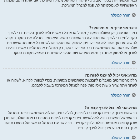
גבול האפשרויות בסקר נקבע ע"י שיקול דעתו של מנהל המערכת. אם אתה חושב שכמות
האפשרויות לא מספיקה לך, פנה למנהל המערכת.
חזרה למעלה
כיצד אני ערוך או מוחק סקר?
כמו בהודעות, רק השולח המקורי, מנהל או מנהל ראשי יכולים לערוך סקרים. כדי לערוך
סקר, לחץ כדי לערוך את ההודעה הראשונה בנושא. היא תמיד מכילה את הסקר הנקבע
לנושא. אם אף אחד לא הצביע, ניתן למחוק את הסקר או לשנות כל אחת מהאפשרויות
שלו. עם זאת, אם משתמשים כבר הצביעו בסקר, רק מנהלים או מנהלים ראשיים יכולים
לערוך או למחוק אותו. כך נמנע מאפשרויות הסקר להשתנות באמצע תקופת הסקר.
חזרה למעלה
מדוע איני יכול להיכנס לפורום?
חלק מהפורומים מוגבלים לקבוצות משתמשים מסוימות. בכדי לצפות, לקרוא, לשלוח או
לערוך אתה צריך גישות מסוימות, פנה למנהל המערכת בשביל לקבלם.
חזרה למעלה
מדוע אני לא יכול לצרף קבצים?
הרשאות צירוף קבצים נקבעות בכל פורום, לכל קבוצה, או לכל משתמש בפרט. המנהל
הראשי של המערכת יכול לא לאפשר צירוף קבצים לפורום המסוים בו אתה שולח, או יתכן
שרק קבוצות מסוימות יכולות לצרף קבצים. צור קשר עם המנהל הראשי של המערכת אם
אינך בטוח מדוע אינך יכול לצרף קבצים.
חזרה למעלה