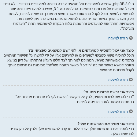
ב-phpBB 3.0, שמירה למועדפים של נושאים עבדה בדומה למועדפים בדפדפן - לא היית
מקבל התראות על עדכונים בנושאים. החל מגרסה 3.1, שמירה למועדפים דומה יותר
להרשמה לנושא. תוכל לקבל התראות כאשר הנושא מתעדכן. הרשמה לפורום, לעומת
זאת, תעדכן אותך כאשר ישר עדכונים לנושא או פורום במערכת. ניתן לשנות את
אפשרויות ההתראות למועדפים והרשמות בלוח הבקרה למשתמש, תחת ״העדפות
מערכת״.
חזרה למעלה
כיצד אני יכול להוסיף למועדפים או להירשם לנושאים ספציפיים?
תוכל להוסיף נושא ספציפי למועדפים או להירשם אליו על ידי לחיצה על הקישור המתאים
בתפריט "אפשרויות נושא", הממוקם לנוחותך לצד חלקו העליון והתחתון של דיון בנושא.
תגובה לנושא כאשר התיבה "הודע לי כאשר תגובה נשלחת" מסומנת גם תרשום אותך
לקבל עדכונים מהנושא.
חזרה למעלה
כיצד אני נרשם לפורום מסוים?
Tכדי להרשם לפורום מסוים, לחץ על הקישור “הרשם לקבלת עדכונים מפורום זה”
בתחתית העמוד לאחר הכניסה לפורום.
חזרה למעלה
כיצד אני מסיר את ההרשמות שלי?
כדי להסיר את ההרשמות שלך, עבור ללוח הבקרה למשתמש שלך ולחץ על הקישורים
להרשמות שלך.