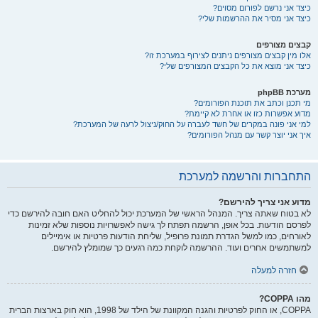
כיצד אני נרשם לפורום מסוים?
כיצד אני מסיר את ההרשמות שלי?
קבצים מצורפים
אלו מין קבצים מצורפים ניתנים לצירוף במערכת זו?
כיצד אני מוצא את כל הקבצים המצורפים שלי?
מערכת phpBB
מי תכנן וכתב את תוכנת הפורומים?
מדוע אפשרות כזו או אחרת לא קיימת?
למי אני פונה במקרים של חשד לעברה על החוק/ניצול לרעה של המערכת?
איך אני יוצר קשר עם מנהל הפורומים?
התחברות והרשמה למערכת
מדוע אני צריך להירשם?
לא בטוח שאתה צריך. המנהל הראשי של המערכת יכול להחליט האם חובה להירשם כדי
לפרסם הודעות. בכל אופן, הרשמה תפתח לך גישה לאפשרויות נוספות שלא זמינות
לאורחים, כמו למשל הגדרת תמונת פרופיל, שליחת הודעות פרטיות או אימיילים
למשתמשים אחרים ועוד. ההרשמה לוקחת כמה רגעים כך שמומלץ להירשם.
חזרה למעלה
מהו COPPA?
COPPA, או החוק לפרטיות והגנה המקוונת של הילד של 1998, הוא חוק בארצות הברית