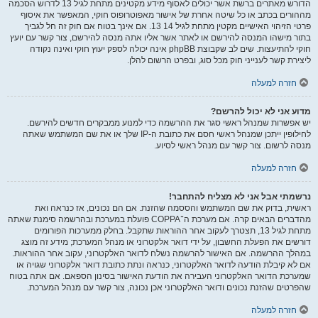
הדורש מאתרים ברשת אשר יכולים לאסוף מידע מקטינים מתחת לגיל 13 לדרוש הסכמה
מההורים בכתב או כל שיטה אחרת של אישור מאפוטרופוס חוקי, המאפשר את איסוף
פרטי הזיהוי האישיים מקטין מתחת לגיל 14 13. אם אינך בטוח אם חוק זה חל לגביך
בתור מישהו המנסה להירשם או לאתר אשר אליו אתה מנסה להירשם, צור קשר עם יועץ
חוקי להתיעצות. שים לב שקבוצת phpBB אינה יכולה לספק יעוץ חוקי ואינה נקודה
ליצירת קשר לענייני חוק מכל סוג, ובפרט הרשום להלן.
חזרה למעלה
מדוע אני לא יכול להרשם?
יש אפשרות שמנהל ראשי סגר את ההרשמה כדי למנוע ממבקרים חדשים להירשם.
לחילופין ייתכן שמנהל ראשי חסם את כתובת ה-IP שלך או את שם המשתמש שאתה
מנסה לרשום. צור קשר עם מנהל ראשי לסיוע.
חזרה למעלה
נרשמתי אבל אני לא מצליח להתחבר!
ראשית, בדוק את שם המשתמש והססמה שהזנת. אם הם נכונים, אז כנראה ואת
מהדברים הבאים קרה. אם מערכת ה־COPPA פועלת במערכת ובהרשמה סימנת שאתה
מתחת לגיל 13, תצטרך לעקוב אחר ההוראות שתקבל. בחלק ממערכות הפורומים
דורשים את הפעלת החשבון, על ידי דואר אלקטרוני או מנהל המערכת; מידע זה מוצג
במהלך ההרשמה. אם האישור להרשמה נשלח לדואר האלקטרוני, עקוב אחר ההוראות.
אם לא קיבלת הודעה לדואר האלקטרוני, כנראה ונתת כתובת דואר אלקטרוני שגויה או
שמערכת הדואר האלקטרוני העבירה את הודעת האישור בסינון הספאם. אם אתה בטוח
שהפרטים שהזנת נכונים ודואר האלקטרוני אכן נכונה, צור קשר עם מנהל המערכת.
חזרה למעלה