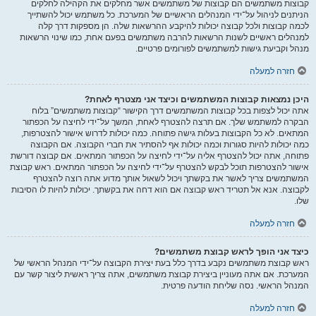
קבוצות משתמשים הם קבוצות של משתמשים אשר מחלקים את הקהילה לחלקים
הניתנים לניהול על־ידי המנהלים הראשיים של המערכת. כל משתמש יכול להשתייך
לכמה קבוצות ולכל קבוצה יכולות להיקבע ההרשאות שלה. הן מספקות דרך קלה
למנהלים ראשיים לשנות הרשאות להרבה משתמשים בפעם אחת, כמו שינוי הרשאות
מנהל וקביעת גישות למשתמשים לפורומים פרטיים.
חזרה למעלה
היכן נמצאות קבוצות המשתמשים וכיצד אני מצטרף לאחת?
אתה יכול לצפות בכל קבוצות המשתמשים דרך הקישור “קבוצות משתמשים” בלוח
הבקרה למשתמש שלך. אם תרצה להצטרף לאחת, המשך על־ידי לחיצה על הכפתור
המתאים. לא כל הקבוצות בעלות גישה פתוחה. כמה יכולות לדרוש אישור להצטרפות,
כמה יכולות להיות סגורות וכמה יכולות אף להסתיר את חברי הקבוצה. אם הקבוצה
פתוחה, אתה יכול להצטרף אליה על־ידי לחיצה על הכפתור המתאים. אם קבוצה דורשת
אישור להצטרפות תוכל לבקש להצטרף על־ידי לחיצה על הכפתור המתאים. ראש קבוצת
המשתמשים צריך לאשר את בקשתך ויכול לשאול אותך מדוע אתה רוצה להצטרף
לקבוצה. אנא אל תטריד ראש קבוצה אם הוא דחה את בקשתך. יכולות להיות לו הסיבות
שלו.
חזרה למעלה
כיצד אני הופך לראש קבוצת משתמשים?
ראש קבוצת משתמשים נקבע בדרך כלל בעת יצירת הקבוצה על־ידי המנהל הראשי של
המערכת. אם אתה מעוניין ביצירת קבוצת משתמשים, אתה צריך ראשית ליצור קשר עם
המנהל הראשי. נסה שליחת הודעה פרטית.
חזרה למעלה