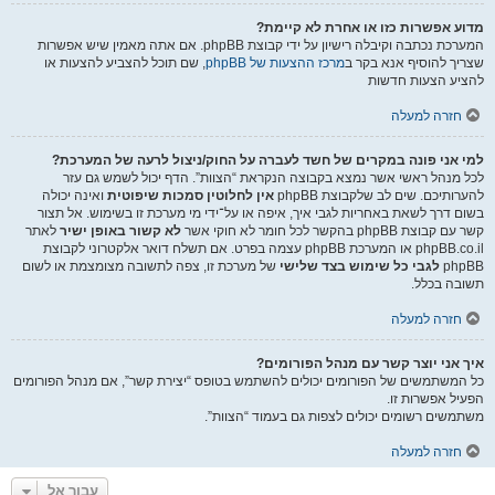
מדוע אפשרות כזו או אחרת לא קיימת?
המערכת נכתבה וקיבלה רישיון על ידי קבוצת phpBB. אם אתה מאמין שיש אפשרות
שצריך להוסיף אנא בקר ב
מרכז ההצעות של phpBB
, שם תוכל להצביע להצעות או
להציע הצעות חדשות
חזרה למעלה
למי אני פונה במקרים של חשד לעברה על החוק/ניצול לרעה של המערכת?
לכל מנהל ראשי אשר נמצא בקבוצה הנקראת “הצוות”. הדף יכול לשמש גם עזר
להערותיכם. שים לב שלקבוצת phpBB
אין לחלוטין סמכות שיפוטית
ואינה יכולה
בשום דרך לשאת באחריות לגבי איך, איפה או על־ידי מי מערכת זו בשימוש. אל תצור
קשר עם קבוצת phpBB בהקשר לכל חומר לא חוקי אשר
לא קשור באופן ישיר
לאתר
phpBB.co.il או המערכת phpBB עצמה בפרט. אם תשלח דואר אלקטרוני לקבוצת
phpBB
לגבי כל שימוש בצד שלישי
של מערכת זו, צפה לתשובה מצומצמת או לשום
תשובה בכלל.
חזרה למעלה
איך אני יוצר קשר עם מנהל הפורומים?
כל המשתמשים של הפורומים יכולים להשתמש בטופס “יצירת קשר”, אם מנהל הפורומים
הפעיל אפשרות זו.
משתמשים רשומים יכולים לצפות גם בעמוד “הצוות”.
חזרה למעלה
עבור אל