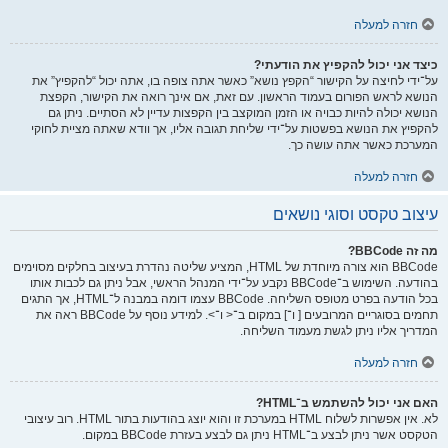
חזרה למעלה
כיצד אני יכול להקפיץ את הודעתי?
על־ידי לחיצה על הקישור “הקפץ נושא” כאשר אתה צופה בו, אתה יכול “להקפיץ” את
הנושא לראש הפורום בעמוד הראשון. עם זאת, אם אינך רואה את הקישור, הקפצת
הנושא יכולה להיות כבויה או הזמן המוקצב בין הקפצות עדיין לא הסתיים. ניתן גם
להקפיץ את הנושא בפשטות על־ידי שליחת תגובה אליו, אך וודא שאתה מציית לחוקי
המערכת כאשר אתה עושה כך.
חזרה למעלה
עיצוב טקסט וסוגי נושאים
מה זה BBCode?
BBCode הוא צורה מיוחדת של HTML, המציע שליטה נהדרת בעיצוב בחלקים מסוימים
בהודעה. השימוש ב־BBCode נקבע על־ידי המנהל הראשי, אבל ניתן גם לכבות אותו
בכל הודעה בפרט מטופס השליחה. BBCode עצמו דומה במבנה ל־HTML, אך התגים
תחמים בסוגריים המרובעים [ ו־] במקום ב־< ו־>. למידע נוסף על BBCode ראה את
המדריך אליו ניתן לגשת מעמוד השליחה.
חזרה למעלה
האם אני יכול להשתמש ב־HTML?
לא. אין אפשרות לשלוח HTML במערכת זו והוא יוצג בהודעות בתור HTML. רוב עיצובי
הטקסט אשר ניתן לבצע ב־HTML ניתן גם לבצע בעזרת BBCode במקום.