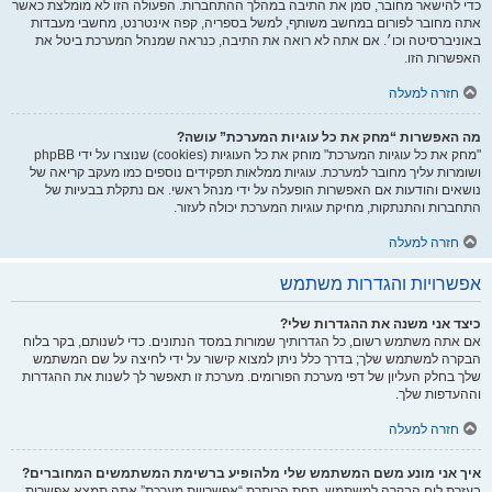
כדי להישאר מחובר, סמן את התיבה במהלך ההתחברות. הפעולה הזו לא מומלצת כאשר
אתה מחובר לפורום במחשב משותף, למשל בספריה, קפה אינטרנט, מחשבי מעבדות
באוניברסיטה וכו׳. אם אתה לא רואה את התיבה, כנראה שמנהל המערכת ביטל את
האפשרות הזו.
חזרה למעלה
מה האפשרות “מחק את כל עוגיות המערכת” עושה?
"מחק את כל עוגיות המערכת" מוחק את כל העוגיות (cookies) שנוצרו על ידי phpBB
ושומרות עליך מחובר למערכת. עוגיות ממלאות תפקידים נוספים כמו מעקב קריאה של
נושאים והודעות אם האפשרות הופעלה על ידי מנהל ראשי. אם נתקלת בבעיות של
התחברות והתנתקות, מחיקת עוגיות המערכת יכולה לעזור.
חזרה למעלה
אפשרויות והגדרות משתמש
כיצד אני משנה את ההגדרות שלי?
אם אתה משתמש רשום, כל הגדרותיך שמורות במסד הנתונים. כדי לשנותם, בקר בלוח
הבקרה למשתמש שלך; בדרך כלל ניתן למצוא קישור על ידי לחיצה על שם המשתמש
שלך בחלק העליון של דפי מערכת הפורומים. מערכת זו תאפשר לך לשנות את ההגדרות
וההעדפות שלך.
חזרה למעלה
איך אני מונע משם המשתמש שלי מלהופיע ברשימת המשתמשים המחוברים?
בעזרת לוח הבקרה למשתמש, תחת הכותרת “אפשרויות מערכת”,אתה תמצא אפשרות