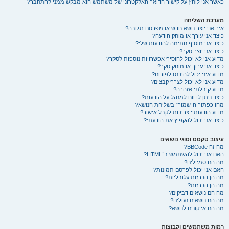
כאשר אני לוחץ על קישור הדואר האלקטרוני של משתמש הוא מבקש ממני להתחבר?
מערכת השליחה
איך אני יוצר נושא חדש או מפרסם תגובה?
כיצד אני עורך או מוחק הודעה?
כיצד אני מוסיף חתימה להודעות שלי?
כיצד אני יוצר סקר?
מדוע אני לא יכול להוסיף אפשרויות נוספות לסקר?
כיצד אני ערוך או מוחק סקר?
מדוע איני יכול להיכנס לפורום?
מדוע אני לא יכול לצרף קבצים?
מדוע קיבלתי אזהרה?
כיצד ניתן לדווח למנהל על הודעות?
מהו כפתור ה“שמור” בשליחת הנושא?
מדוע הודעותיי צריכות לקבל אישור?
כיצד אני יכול להקפיץ את הודעתי?
עיצוב טקסט וסוגי נושאים
מה זה BBCode?
האם אני יכול להשתמש ב־HTML?
מה הם סמיילים?
האם אני יכול לפרסם תמונות?
מה הן הכרזות גלובליות?
מה הן הכרזות?
מה הם נושאים דביקים?
מה הם נושאים נעולים?
מה הם אייקונים לנושא?
רמות משתמשים וקבוצות