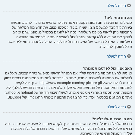
חזרה למעלה
מה הם סמיילים?
סמיילים, או הבעות, הם תמונות קטנות אשר ניתן להשתמש בהם כדי להביע הרגשה
בעזרת קוד קצר, למשל :) מציין שמח, בעוד :( מסמן עצוב. את הרשימה המלאה של
ההבעות ניתן לראות בטופס השליחה. נסה לא להגזים בסמיילים, מפני שהם יכולים
להפוך את ההודעה ללא קריאה ומנהל יכול להוציא אותם או להסיר את ההודעה
בשלמותה. המנהל הראשי של המערכת יכול גם לקבוע הגבלה למספר הסמיילים אשר
תוכל להוסיף להודעות.
חזרה למעלה
האם אני יכול לפרסם תמונות?
כן, ניתן להציג תמונות בהודעות שלך. אם המנהל הראשי מאפשר צירוף קבצים, תוכל גם
להעלות את התמונה למערכת. אחרת, אתה חייב לקשר לתמונה המאוחסנת בשרת רחוק
הנגיש לכולם, למשל http://www.example.com/my-picture.gif. אינך יכול לקשר
לתמונות המאוחסנות על המחשב האישי שלך (אלא אם כן הוא שרת הנגיש לכולם) ולא
תמונות המאוחסנות מאחורי מנגנוני אימות, למשל תיבות הדואר של hotmail או yahoo,
אתרים המוגנים בססמה, וכד'. כדי להציג את התמונה בעזרת התג [img] של BBCode.
חזרה למעלה
מה הן הכרזות גלובליות?
הכרזות גלובליות מכילות מידע חשוב ואתה צריך לקרוא אותן בכל שעה אפשרית. הן יופיעו
בראש של כל פורום ובלוח הבקרה למשתמש שלך. הרשאות הכרזה גלובלית נקבעות
על־ידי המנהל הראשי של המערכת.