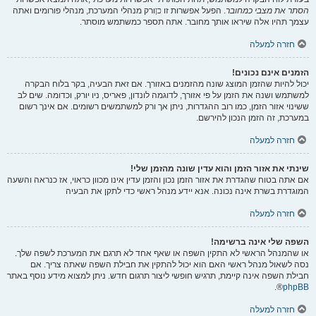
הסתר את מצבי כמחובר
. הפעל אפשרות זו
כן
ורק מנהלי המערכת, מנהלי פורומים ואתה
עצמך תהיו אלה שיראו אותך מחובר. אתה תספר כמשתמש מוסתר.
חזרה למעלה
הזמנים אינם נכונים!
יכול להיות שהזמן המוצג שונה מהזמנים באזורך. אם זאת הבעיה, בקר בלוח הבקרה
למשתמש ושנה את הזמן על פי אזורך, לדוגמה לונדון, פאריס, ניו יורק, וכדומה. שים לב
ששינוי אזור הזמן, כמו רוב ההגדרות, ניתן אך ורק למשתמשים רשומים. אם אינך רשום
במערכת, זה הזמן הנכון להירשם.
חזרה למעלה
שינתי את אזור הזמן והוא עדין שונה מהזמן שלי!
אם אתה בטוח שהגדרת את אזור הזמן נכון והזמן עדין אינו מכוון כראוי, אז כנראה והשעה
המוגדרת בשרת אינה נכונה. אנא יידע מנהל ראשי כדי לתקן את הבעיה
חזרה למעלה
השפה שלי אינה ברשימה!
או שהמנהל הראשי לא התקין השפה או שאף אחד לא תרגם את המערכת לשפה שלך.
נסה לשאול מנהל ראשי האם הוא יכול להתקין את חבילת השפה שאתה צריך. אם
חבילת השפה אינה קיימת, תרגיש חופשי ליצור תרגום חדש. ניתן למצוא מידע נוסף באתר
®.
phpBB
חזרה למעלה