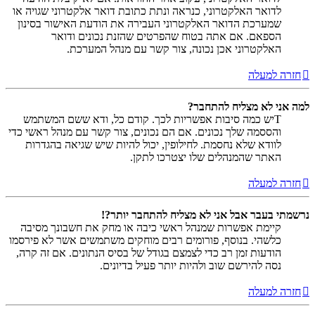
לדואר האלקטרוני, כנראה ונתת כתובת דואר אלקטרוני שגויה או
שמערכת הדואר האלקטרוני העבירה את הודעת האישור בסינון
הספאם. אם אתה בטוח שהפרטים שהזנת נכונים ודואר
האלקטרוני אכן נכונה, צור קשר עם מנהל המערכת.
חזרה למעלה
למה אני לא מצליח להתחבר?
Tיש כמה סיבות אפשריות לכך. קודם כל, ודא ששם המשתמש
והססמה שלך נכונים. אם הם נכונים, צור קשר עם מנהל ראשי כדי
לוודא שלא נחסמת. לחילופין, יכול להיות שיש שגיאה בהגדרות
האתר שהמנהלים שלו יצטרכו לתקן.
חזרה למעלה
נרשמתי בעבר אבל אני לא מצליח להתחבר יותר?!
קיימת אפשרות שמנהל ראשי כיבה או מחק את חשבונך מסיבה
כלשהי. בנוסף, פורומים רבים מוחקים משתמשים אשר לא פירסמו
הודעות זמן רב כדי לצמצם בגודל של בסיס הנתונים. אם זה קרה,
נסה להירשם שוב ולהיות יותר פעיל בדיונים.
חזרה למעלה