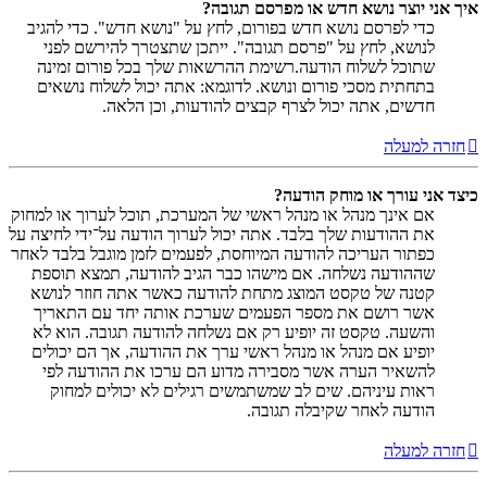
איך אני יוצר נושא חדש או מפרסם תגובה?
כדי לפרסם נושא חדש בפורום, לחץ על "נושא חדש". כדי להגיב
לנושא, לחץ על "פרסם תגובה". ייתכן שתצטרך להירשם לפני
שתוכל לשלוח הודעה.רשימת ההרשאות שלך בכל פורום זמינה
בתחתית מסכי פורום ונושא. לדוגמא: אתה יכול לשלוח נושאים
חדשים, אתה יכול לצרף קבצים להודעות, וכן הלאה.
חזרה למעלה
כיצד אני עורך או מוחק הודעה?
אם אינך מנהל או מנהל ראשי של המערכת, תוכל לערוך או למחוק
את ההודעות שלך בלבד. אתה יכול לערוך הודעה על־ידי לחיצה על
כפתור העריכה להודעה המיוחסת, לפעמים לזמן מוגבל בלבד לאחר
שההודעה נשלחה. אם מישהו כבר הגיב להודעה, תמצא תוספת
קטנה של טקסט המוצג מתחת להודעה כאשר אתה חוזר לנושא
אשר רושם את מספר הפעמים שערכת אותה יחד עם התאריך
והשעה. טקסט זה יופיע רק אם נשלחה להודעה תגובה. הוא לא
יופיע אם מנהל או מנהל ראשי ערך את ההודעה, אך הם יכולים
להשאיר הערה אשר מסבירה מדוע הם ערכו את ההודעה לפי
ראות עיניהם. שים לב שמשתמשים רגילים לא יכולים למחוק
הודעה לאחר שקיבלה תגובה.
חזרה למעלה