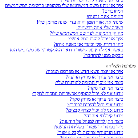
איך אני מונע משם המשתמש שלי מלהופיע ברשימת המשתמשים
המחוברים?
הזמנים אינם נכונים!
שינתי את אזור הזמן והוא עדין שונה מהזמן שלי!
השפה שלי אינה ברשימה!
מה הן התמונות לצד שם המשתמש שלי?
איך אני יכול להציג סמל אישי?
מהו הדירוג שלי וכיצד אני משנה אותו?
כאשר אני לוחץ על קישור הדואר האלקטרוני של משתמש הוא
מבקש ממני להתחבר?
מערכת השליחה
איך אני יוצר נושא חדש או מפרסם תגובה?
כיצד אני עורך או מוחק הודעה?
כיצד אני מוסיף חתימה להודעות שלי?
כיצד אני יוצר סקר?
מדוע אני לא יכול להוסיף אפשרויות נוספות לסקר?
כיצד אני ערוך או מוחק סקר?
מדוע איני יכול להיכנס לפורום?
מדוע אני לא יכול לצרף קבצים?
מדוע קיבלתי אזהרה?
כיצד ניתן לדווח למנהל על הודעות?
מהו כפתור ה“שמור” בשליחת הנושא?
מדוע הודעותיי צריכות לקבל אישור?
כיצד אני יכול להקפיץ את הודעתי?