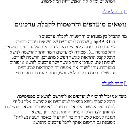
המתקדם ומלא את האפשרויות המתאימות.
חזרה למעלה
נושאים מועדפים והרשמות לקבלת עדכונים
מה ההבדל בין מועדפים והרשמות לקבלת עדכונים?
ב-phpBB 3.0, שמירה למועדפים של נושאים עבדה בדומה
למועדפים בדפדפן - לא היית מקבל התראות על עדכונים בנושאים.
החל מגרסה 3.1, שמירה למועדפים דומה יותר להרשמה לנושא.
תוכל לקבל התראות כאשר הנושא מתעדכן. הרשמה לפורום,
לעומת זאת, תעדכן אותך כאשר ישר עדכונים לנושא או פורום
במערכת. ניתן לשנות את אפשרויות ההתראות למועדפים
והרשמות בלוח הבקרה למשתמש, תחת ״העדפות מערכת״.
חזרה למעלה
כיצד אני יכול להוסיף למועדפים או להירשם לנושאים ספציפיים?
תוכל להוסיף נושא ספציפי למועדפים או להירשם אליו על ידי
לחיצה על הקישור המתאים בתפריט "אפשרויות נושא", הממוקם
לנוחותך לצד חלקו העליון והתחתון של דיון בנושא.
תגובה לנושא כאשר התיבה "הודע לי כאשר תגובה נשלחת"
מסומנת גם תרשום אותך לקבל עדכונים מהנושא.