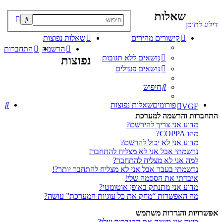
שאלות
פוש
דילוג לתוכן
קדם
קישורים מהירים
שאלות נפוצות
הרשמה
התחברות
נושאים ללא תגובות
נפוצות
נושאים פעילים
חיפוש
חי
פורומים
שאלות נפוצות
VGF
התחברות והרשמה למערכת
מדוע אני צריך להירשם?
מהו COPPA?
מדוע אני לא יכול להרשם?
נרשמתי אבל אני לא מצליח להתחבר!
למה אני לא מצליח להתחבר?
נרשמתי בעבר אבל אני לא מצליח להתחבר יותר?!
איבדתי את הססמה שלי!
מדוע אני מתנתק באופן אוטומטי?
מה האפשרות “מחק את כל עוגיות המערכת” עושה?
אפשרויות והגדרות משתמש
כיצד אני משנה את ההגדרות שלי?