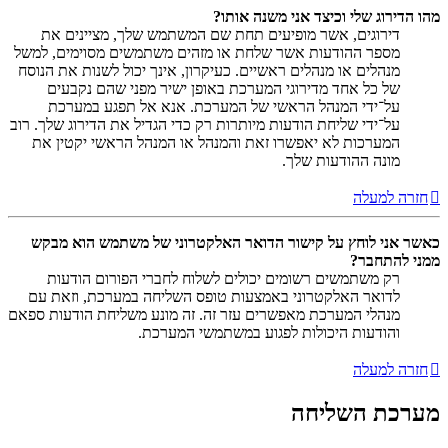
מהו הדירוג שלי וכיצד אני משנה אותו?
דירוגים, אשר מופיעים תחת שם המשתמש שלך, מציינים את
מספר ההודעות אשר שלחת או מזהים משתמשים מסוימים, למשל
מנהלים או מנהלים ראשיים. כעיקרון, אינך יכול לשנות את הנוסח
של כל אחד מדירוגי המערכת באופן ישיר מפני שהם נקבעים
על־ידי המנהל הראשי של המערכת. אנא אל תפגע במערכת
על־ידי שליחת הודעות מיותרות רק כדי הגדיל את הדירוג שלך. רוב
המערכות לא יאפשרו זאת והמנהל או המנהל הראשי יקטין את
מונה ההודעות שלך.
חזרה למעלה
כאשר אני לוחץ על קישור הדואר האלקטרוני של משתמש הוא מבקש
ממני להתחבר?
רק משתמשים רשומים יכולים לשלוח לחברי הפורום הודעות
לדואר האלקטרוני באמצעות טופס השליחה במערכת, וזאת עם
מנהלי המערכת מאפשרים עזר זה. זה מונע משליחת הודעות ספאם
והודעות היכולות לפגוע במשתמשי המערכת.
חזרה למעלה
מערכת השליחה