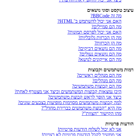
עיצוב טקסט וסוגי נושאים
מה זה BBCode?
האם אני יכול להשתמש ב־HTML?
מה הם סמיילים?
האם אני יכול לפרסם תמונות?
מה הן הכרזות גלובליות?
מה הן הכרזות?
מה הם נושאים דביקים?
מה הם נושאים נעולים?
מה הם אייקונים לנושא?
רמות משתמשים וקבוצות
מה הם מנהלים ראשיים?
מה הם מנהלים?
מה הם קבוצות משתמשים?
היכן נמצאות קבוצות המשתמשים וכיצד אני מצטרף לאחת?
כיצד אני הופך לראש קבוצת משתמשים?
למה קבוצות משתמשים מסוימות מופיעות בצבעים שונים?
מה היא “קבוצת משתמשים כברירת מחדל”?
מהו הקישור “הצוות”?
הודעות פרטיות
אני לא יכול לשלוח הודעות פרטיות!
אני ממשיך לקבל הודעות פרטיות לא רצויות!