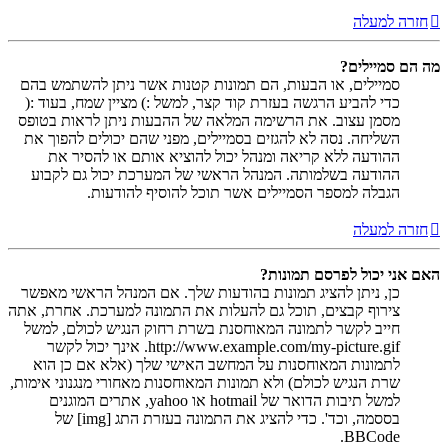
חזרה למעלה
מה הם סמיילים?
סמיילים, או הבעות, הם תמונות קטנות אשר ניתן להשתמש בהם
כדי להביע הרגשה בעזרת קוד קצר, למשל :) מציין שמח, בעוד :(
מסמן עצוב. את הרשימה המלאה של ההבעות ניתן לראות בטופס
השליחה. נסה לא להגזים בסמיילים, מפני שהם יכולים להפוך את
ההודעה ללא קריאה ומנהל יכול להוציא אותם או להסיר את
ההודעה בשלמותה. המנהל הראשי של המערכת יכול גם לקבוע
הגבלה למספר הסמיילים אשר תוכל להוסיף להודעות.
חזרה למעלה
האם אני יכול לפרסם תמונות?
כן, ניתן להציג תמונות בהודעות שלך. אם המנהל הראשי מאפשר
צירוף קבצים, תוכל גם להעלות את התמונה למערכת. אחרת, אתה
חייב לקשר לתמונה המאוחסנת בשרת רחוק הנגיש לכולם, למשל
http://www.example.com/my-picture.gif. אינך יכול לקשר
לתמונות המאוחסנות על המחשב האישי שלך (אלא אם כן הוא
שרת הנגיש לכולם) ולא תמונות המאוחסנות מאחורי מנגנוני אימות,
למשל תיבות הדואר של hotmail או yahoo, אתרים המוגנים
בססמה, וכד'. כדי להציג את התמונה בעזרת התג [img] של
BBCode.