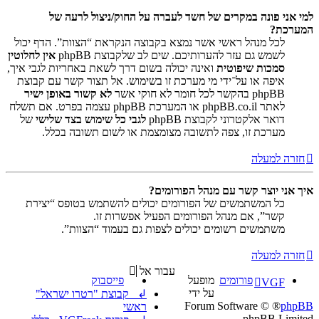
למי אני פונה במקרים של חשד לעברה על החוק/ניצול לרעה של
המערכת?
לכל מנהל ראשי אשר נמצא בקבוצה הנקראת “הצוות”. הדף יכול
לשמש גם עזר להערותיכם. שים לב שלקבוצת phpBB
אין לחלוטין
סמכות שיפוטית
ואינה יכולה בשום דרך לשאת באחריות לגבי איך,
איפה או על־ידי מי מערכת זו בשימוש. אל תצור קשר עם קבוצת
phpBB בהקשר לכל חומר לא חוקי אשר
לא קשור באופן ישיר
לאתר phpBB.co.il או המערכת phpBB עצמה בפרט. אם תשלח
דואר אלקטרוני לקבוצת phpBB
לגבי כל שימוש בצד שלישי
של
מערכת זו, צפה לתשובה מצומצמת או לשום תשובה בכלל.
חזרה למעלה
איך אני יוצר קשר עם מנהל הפורומים?
כל המשתמשים של הפורומים יכולים להשתמש בטופס “יצירת
קשר”, אם מנהל הפורומים הפעיל אפשרות זו.
משתמשים רשומים יכולים לצפות גם בעמוד “הצוות”.
חזרה למעלה
עבור אל
פורומים
מופעל
פייסבוק
VGF
על ידי
↲ קבוצת "רטרו ישראל"
® Forum Software ©
phpBB
ראשי
phpBB Limited