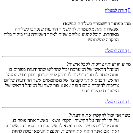
חזרה למעלה
מהו כפתור ה“שמור” בשליחת הנושא?
אפשרות זאת מאפשרת לך לשמור הודעות שנכתבו לשליחה
מאוחרת, תוכל להגיע אליהם שנית לאחר השמירה ע"י ביקור בלוח
הבקרה למשתמש.
חזרה למעלה
מדוע הודעותיי צריכות לקבל אישור?
המנהל הראשי של המערכת יכול להחליט שההודעות בפורום בו
אתה מנסה לכתוב נדרשות להיבדק לפני הצגתן. יתכן גם שהמנהל
הראשי הכניס אותך לקבוצה של משתמשים אשר ההודעות שלהם
צריכות להיבדק טרם הצגתן. אנא צור קשר על המנהל הראשי של
המערכת למידע נוסף.
חזרה למעלה
כיצד אני יכול להקפיץ את הודעתי?
על־ידי לחיצה על הקישור “הקפץ נושא” כאשר אתה צופה בו,
אתה יכול “להקפיץ” את הנושא לראש הפורום בעמוד הראשון. עם
זאת, אם אינך רואה את הקישור, הקפצת הנושא יכולה להיות