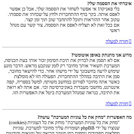
איבדתי את הססמה שלי!
בלי פאניקה! אי אפשר לשחזר את הססמה שלך, אבל כן אפשר
לאפס אותה. בקר בדף ההתחברות ולחץ על
שכחתי את ססמתי
.
עקוב אחר ההוראות ותוכל להתחבר שוב תוך זמן קצר.
אם בכל זאת לא תצליח לאפס את הססמה, צור קשר עם מנהל
ראשי
חזרה למעלה
מדוע אני מתנתק באופן אוטומטי?
אם לא תסמן את לבדוק את תיבת הסימון
זכור אותי
בעת הכניסה,
המערכת תשאיר אותך מחובר רק לזמן שנקבע מראש. הדבר מונע
שימוש לרעה בחשבונך על ידי מישהו אחר. כדי להישאר מחובר,
סמן את התיבה במהלך ההתחברות. הפעולה הזו לא מומלצת
כאשר אתה מחובר לפורום במחשב משותף, למשל בספריה, קפה
אינטרנט, מחשבי מעבדות באוניברסיטה וכו׳. אם אתה לא רואה
את התיבה, כנראה שמנהל המערכת ביטל את האפשרות הזו.
חזרה למעלה
מה האפשרות “מחק את כל עוגיות המערכת” עושה?
"מחק את כל עוגיות המערכת" מוחק את כל העוגיות (cookies)
שנוצרו על ידי phpBB ושומרות עליך מחובר למערכת. עוגיות
ממלאות תפקידים נוספים כמו מעקב קריאה של נושאים והודעות