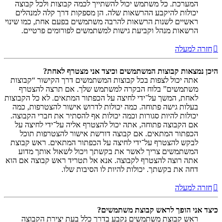
המערכת. כל משתמש יכול להשתייך לכמה קבוצות ולכל קבוצה
יכולות להיקבע ההרשאות שלה. הן מספקות דרך קלה למנהלים
ראשיים לשנות הרשאות להרבה משתמשים בפעם אחת, כמו שינוי
הרשאות מנהל וקביעת גישות למשתמשים לפורומים פרטיים.
חזרה למעלה
היכן נמצאות קבוצות המשתמשים וכיצד אני מצטרף לאחת?
אתה יכול לצפות בכל קבוצות המשתמשים דרך הקישור “קבוצות
משתמשים” בלוח הבקרה למשתמש שלך. אם תרצה להצטרף
לאחת, המשך על־ידי לחיצה על הכפתור המתאים. לא כל הקבוצות
בעלות גישה פתוחה. כמה יכולות לדרוש אישור להצטרפות, כמה
יכולות להיות סגורות וכמה יכולות אף להסתיר את חברי הקבוצה.
אם הקבוצה פתוחה, אתה יכול להצטרף אליה על־ידי לחיצה על
הכפתור המתאים. אם קבוצה דורשת אישור להצטרפות תוכל
לבקש להצטרף על־ידי לחיצה על הכפתור המתאים. ראש קבוצת
המשתמשים צריך לאשר את בקשתך ויכול לשאול אותך מדוע
אתה רוצה להצטרף לקבוצה. אנא אל תטריד ראש קבוצה אם הוא
דחה את בקשתך. יכולות להיות לו הסיבות שלו.
חזרה למעלה
כיצד אני הופך לראש קבוצת משתמשים?
ראש קבוצת משתמשים נקבע בדרך כלל בעת יצירת הקבוצה