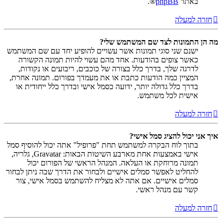
באתר
phpBB
®.
חזרה למעלה
מה הן התמונות לצד שם המשתמש שלי?
ישנם שני סוגי תמונות אשר עשויים להופיע יחד עם שם המשתמש
כאשר צופים בהודעות. אחד מהם עשוי להיות תמונה הקשורה
לדרגה שלך, בדרך כלל בצורה של כוכבים, ריבועים או נקודות,
המציין כמה הודעות כתבת או את מעמדך בפורום. תמונה אחרת,
בדרך כלל גדולה יותר, ידועה כסמל אישי ובדרך כלל ייחודית או
אישית לכל משתמש.
חזרה למעלה
איך אני יכול להציג סמל אישי?
בתוך לוח הבקרה למשתמש תחת "פרופיל" אתה יכול להוסיף סמל
אישי באמצעות אחת מארבע השיטות הבאות: Gravatar, גלריה,
תמונה מרוחקת או העלאה. המנהל הראשי של הפורום יכול
להחליט לאפשר סמלים אישיים ולבחור את הדרך שבה ניתן לבחור
סמלים אישיים. אם אתה לא מצליח להשתמש בסמל אישי, צור
קשר עם מנהל ראשי.
חזרה למעלה