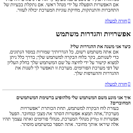
אם האפשרות הופעלה על ידי מנהל ראשי. אם נתקלת בבעיות של
התחברות והתנתקות, מחיקת עוגיות המערכת יכולה לעזור.
חזרה למעלה
אפשרויות והגדרות משתמש
כיצד אני משנה את ההגדרות שלי?
אם אתה משתמש רשום, כל הגדרותיך שמורות במסד הנתונים.
כדי לשנותם, בקר בלוח הבקרה למשתמש שלך; בדרך כלל ניתן
למצוא קישור על ידי לחיצה על שם המשתמש שלך בחלק העליון
של דפי מערכת הפורומים. מערכת זו תאפשר לך לשנות את
ההגדרות וההעדפות שלך.
חזרה למעלה
איך אני מונע משם המשתמש שלי מלהופיע ברשימת המשתמשים
המחוברים?
בעזרת לוח הבקרה למשתמש, תחת הכותרת “אפשרויות
מערכת”,אתה תמצא אפשרות
הסתר את מצבי כמחובר
. הפעל
אפשרות זו
ורק מנהלי המערכת, מנהלי פורומים ואתה עצמך תהיו
כן
אלה שיראו אותך מחובר. אתה תספר כמשתמש מוסתר.