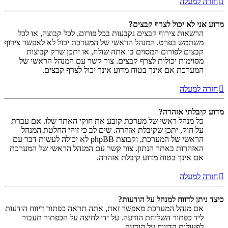
חזרה למעלה
מדוע אני לא יכול לצרף קבצים?
הרשאות צירוף קבצים נקבעות בכל פורום, לכל קבוצה, או לכל
משתמש בפרט. המנהל הראשי של המערכת יכול לא לאפשר צירוף
קבצים לפורום המסוים בו אתה שולח, או יתכן שרק קבוצות
מסוימות יכולות לצרף קבצים. צור קשר עם המנהל הראשי של
המערכת אם אינך בטוח מדוע אינך יכול לצרף קבצים.
חזרה למעלה
מדוע קיבלתי אזהרה?
כל מנהל ראשי של מערכת קובע את חוקי האתר שלו. אם עברת
על חוק, יתכן שקיבלת אזהרה. שים לב כי זוהי החלטת המנהל
הראשי של המערכת, וקבוצת phpBB לא יכולה לעשות דבר עם
האזהרות באתר הנתון. צור קשר עם המנהל הראשי של המערכת
אם אינך בטוח מדוע קיבלת אזהרה.
חזרה למעלה
כיצד ניתן לדווח למנהל על הודעות?
אם מנהל המערכת מאפשר זאת, אתה תראה כפתור דיווח הודעות
ליד כפתור השליחת הודעה. על ידי לחיצה על הכפתור תעבור
לפעולות הדיווח על הודעה.