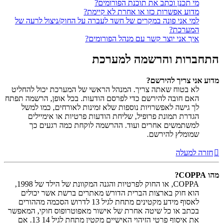
מי תכנן וכתב את תוכנת הפורומים?
מדוע אפשרות כזו או אחרת לא קיימת?
למי אני פונה במקרים של חשד לעברה על החוק/ניצול לרעה של
המערכת?
איך אני יוצר קשר עם מנהל הפורומים?
התחברות והרשמה למערכת
מדוע אני צריך להירשם?
לא בטוח שאתה צריך. המנהל הראשי של המערכת יכול להחליט
האם חובה להירשם כדי לפרסם הודעות. בכל אופן, הרשמה תפתח
לך גישה לאפשרויות נוספות שלא זמינות לאורחים, כמו למשל
הגדרת תמונת פרופיל, שליחת הודעות פרטיות או אימיילים
למשתמשים אחרים ועוד. ההרשמה לוקחת כמה רגעים כך
שמומלץ להירשם.
חזרה למעלה
מהו COPPA?
COPPA, או החוק לפרטיות והגנה המקוונת של הילד של 1998,
הוא חוק בארצות הברית הדורש מאתרים ברשת אשר יכולים
לאסוף מידע מקטינים מתחת לגיל 13 לדרוש הסכמה מההורים
בכתב או כל שיטה אחרת של אישור מאפוטרופוס חוקי, המאפשר
את איסוף פרטי הזיהוי האישיים מקטין מתחת לגיל 14 13. אם