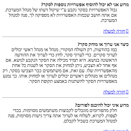
מדוע אני לא יכול להוסיף אפשרויות נוספות לסקר?
גבול האפשרויות בסקר נקבע ע"י שיקול דעתו של מנהל המערכת.
אם אתה חושב שכמות האפשרויות לא מספיקה לך, פנה למנהל
המערכת.
חזרה למעלה
כיצד אני ערוך או מוחק סקר?
כמו בהודעות, רק השולח המקורי, מנהל או מנהל ראשי יכולים
לערוך סקרים. כדי לערוך סקר, לחץ כדי לערוך את ההודעה
הראשונה בנושא. היא תמיד מכילה את הסקר הנקבע לנושא. אם
אף אחד לא הצביע, ניתן למחוק את הסקר או לשנות כל אחת
מהאפשרויות שלו. עם זאת, אם משתמשים כבר הצביעו בסקר, רק
מנהלים או מנהלים ראשיים יכולים לערוך או למחוק אותו. כך נמנע
מאפשרויות הסקר להשתנות באמצע תקופת הסקר.
חזרה למעלה
מדוע איני יכול להיכנס לפורום?
חלק מהפורומים מוגבלים לקבוצות משתמשים מסוימות. בכדי
לצפות, לקרוא, לשלוח או לערוך אתה צריך גישות מסוימות, פנה
למנהל המערכת בשביל לקבלם.