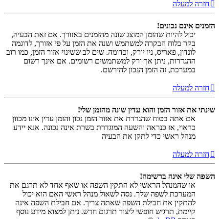
חזרה למעלה
הזמנים אינם נכונים!
יכול להיות שהזמן המוצג שונה מהזמנים באזורך. אם זאת הבעיה,
בקר בלוח הבקרה למשתמש ושנה את הזמן על פי אזורך, לדוגמה
לונדון, פאריס, ניו יורק, וכדומה. שים לב ששינוי אזור הזמן, כמו רוב
ההגדרות, ניתן אך ורק למשתמשים רשומים. אם אינך רשום
במערכת, זה הזמן הנכון להירשם.
חזרה למעלה
שינתי את אזור הזמן והוא עדין שונה מהזמן שלי!
אם אתה בטוח שהגדרת את אזור הזמן נכון והזמן עדין אינו מכוון
כראוי, אז כנראה והשעה המוגדרת בשרת אינה נכונה. אנא יידע
מנהל ראשי כדי לתקן את הבעיה
חזרה למעלה
השפה שלי אינה ברשימה!
או שהמנהל הראשי לא התקין השפה או שאף אחד לא תרגם את
המערכת לשפה שלך. נסה לשאול מנהל ראשי האם הוא יכול
להתקין את חבילת השפה שאתה צריך. אם חבילת השפה אינה
קיימת, תרגיש חופשי ליצור תרגום חדש. ניתן למצוא מידע נוסף