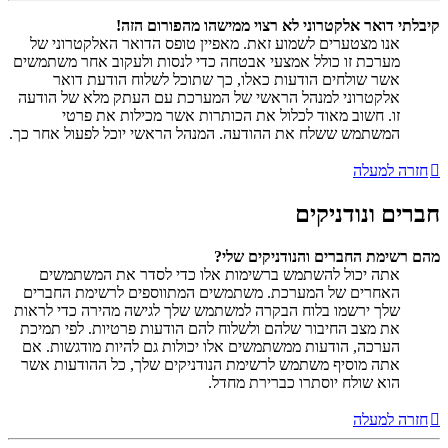
קיבלתי דואר אלקטרוני לא רצוי ממישהו מהפורום הזה!
אנו מצטערים לשמוע זאת. מאפיין טופס הדואר האלקטרוני של
מערכת זו כולל אמצעי אבטחה כדי לנסות ולעקוב אחר משתמשים
אשר שולחים הודעות כאלו, כך שתוכל לשלוח הודעת דואר
אלקטרוני למנהל הראשי של המערכת עם העתק מלא של הודעה
זו. חשוב מאוד לכלול את הכותרות אשר מכילות את פרטי
המשתמש ששלח את ההודעה. המנהל הראשי יוכל לפעול אחר כך.
חזרה למעלה
חברים ונודניקים
מהם רשימת החברים והנודניקים שלי?
אתה יכול להשתמש ברשימות אלו כדי לסדר את המשתמשים
האחרים של המערכת. משתמשים המתווספים לרשימת החברים
שלך ירשמו בלוח הבקרה למשתמש שלך לגישה מהירה כדי לראות
את מצב החיבור שלהם ולשלוח להם הודעות פרטיות. לפי תמיכת
הערכה, הודעות ממשתמשים אלו יכולות גם להיות מודגשות. אם
אתה מוסיף משתמש לרשימת הנודניקים שלך, כל ההודעות אשר
הוא שולח יוסתרו כברירת מחדל.
חזרה למעלה