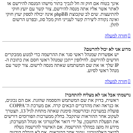
אינך בטוח אם חוק זה חל לגביך בתור מישהו המנסה להירשם או
לאתר אשר אליו אתה מנסה להירשם, צור קשר עם יועץ חוקי
להתיעצות. שים לב שקבוצת phpBB אינה יכולה לספק יעוץ חוקי
ואינה נקודה ליצירת קשר לענייני חוק מכל סוג, ובפרט הרשום
להלן.
חזרה למעלה
מדוע אני לא יכול להרשם?
יש אפשרות שמנהל ראשי סגר את ההרשמה כדי למנוע ממבקרים
חדשים להירשם. לחילופין ייתכן שמנהל ראשי חסם את כתובת ה-
IP שלך או את שם המשתמש שאתה מנסה לרשום. צור קשר עם
מנהל ראשי לסיוע.
חזרה למעלה
נרשמתי אבל אני לא מצליח להתחבר!
ראשית, בדוק את שם המשתמש והססמה שהזנת. אם הם נכונים,
אז כנראה ואת מהדברים הבאים קרה. אם מערכת ה־COPPA
פועלת במערכת ובהרשמה סימנת שאתה מתחת לגיל 13, תצטרך
לעקוב אחר ההוראות שתקבל. בחלק ממערכות הפורומים דורשים
את הפעלת החשבון, על ידי דואר אלקטרוני או מנהל המערכת;
מידע זה מוצג במהלך ההרשמה. אם האישור להרשמה נשלח
לדואר האלקטרוני, עקוב אחר ההוראות. אם לא קיבלת הודעה