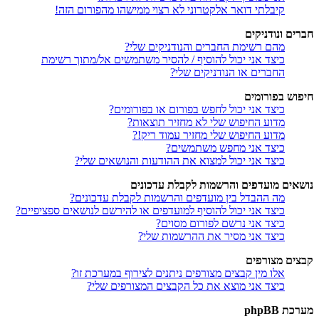
קיבלתי דואר אלקטרוני לא רצוי ממישהו מהפורום הזה!
חברים ונודניקים
מהם רשימת החברים והנודניקים שלי?
כיצד אני יכול להוסיף / להסיר משתמשים אל/מתוך רשימת
החברים או הנודניקים שלי?
חיפוש בפורומים
כיצד אני יכול לחפש בפורום או בפורומים?
מדוע החיפוש שלי לא מחזיר תוצאות?
מדוע החיפוש שלי מחזיר עמוד ריק!?
כיצד אני מחפש משתמשים?
כיצד אני יכול למצוא את ההודעות והנושאים שלי?
נושאים מועדפים והרשמות לקבלת עדכונים
מה ההבדל בין מועדפים והרשמות לקבלת עדכונים?
כיצד אני יכול להוסיף למועדפים או להירשם לנושאים ספציפיים?
כיצד אני נרשם לפורום מסוים?
כיצד אני מסיר את ההרשמות שלי?
קבצים מצורפים
אלו מין קבצים מצורפים ניתנים לצירוף במערכת זו?
כיצד אני מוצא את כל הקבצים המצורפים שלי?
מערכת phpBB