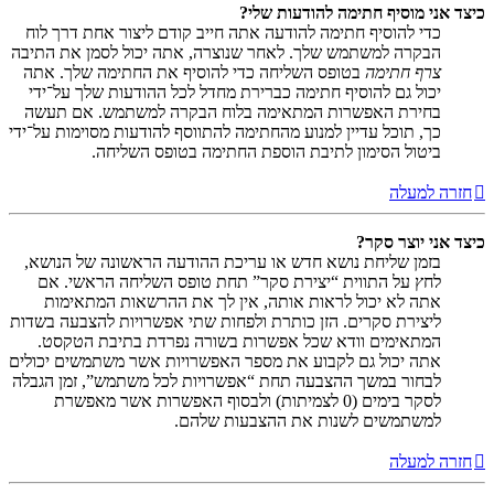
כיצד אני מוסיף חתימה להודעות שלי?
כדי להוסיף חתימה להודעה אתה חייב קודם ליצור אחת דרך לוח
הבקרה למשתמש שלך. לאחר שנוצרה, אתה יכול לסמן את התיבה
צרף חתימה
בטופס השליחה כדי להוסיף את החתימה שלך. אתה
יכול גם להוסיף חתימה כברירת מחדל לכל ההודעות שלך על־ידי
בחירת האפשרות המתאימה בלוח הבקרה למשתמש. אם תעשה
כך, תוכל עדיין למנוע מהחתימה להתווסף להודעות מסוימות על־ידי
ביטול הסימון לתיבת הוספת החתימה בטופס השליחה.
חזרה למעלה
כיצד אני יוצר סקר?
בזמן שליחת נושא חדש או עריכת ההודעה הראשונה של הנושא,
לחץ על התווית “יצירת סקר” תחת טופס השליחה הראשי. אם
אתה לא יכול לראות אותה, אין לך את ההרשאות המתאימות
ליצירת סקרים. הזן כותרת ולפחות שתי אפשרויות להצבעה בשדות
המתאימים וודא שכל אפשרות בשורה נפרדת בתיבת הטקסט.
אתה יכול גם לקבוע את מספר האפשרויות אשר משתמשים יכולים
לבחור במשך ההצבעה תחת “אפשרויות לכל משתמש”, זמן הגבלה
לסקר בימים (0 לצמיתות) ולבסוף האפשרות אשר מאפשרת
למשתמשים לשנות את ההצבעות שלהם.
חזרה למעלה