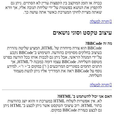
כבויה או הזמן המוקצב בין הקפצות עדיין לא הסתיים. ניתן גם
להקפיץ את הנושא בפשטות על־ידי שליחת תגובה אליו, אך וודא
שאתה מציית לחוקי המערכת כאשר אתה עושה כך.
חזרה למעלה
עיצוב טקסט וסוגי נושאים
מה זה BBCode?
BBCode הוא צורה מיוחדת של HTML, המציע שליטה נהדרת
בעיצוב בחלקים מסוימים בהודעה. השימוש ב־BBCode נקבע
על־ידי המנהל הראשי, אבל ניתן גם לכבות אותו בכל הודעה בפרט
מטופס השליחה. BBCode עצמו דומה במבנה ל־HTML, אך
התגים תחמים בסוגריים המרובעים [ ו־] במקום ב־< ו־>. למידע
נוסף על BBCode ראה את המדריך אליו ניתן לגשת מעמוד
השליחה.
חזרה למעלה
האם אני יכול להשתמש ב־HTML?
לא. אין אפשרות לשלוח HTML במערכת זו והוא יוצג בהודעות
בתור HTML. רוב עיצובי הטקסט אשר ניתן לבצע ב־HTML ניתן
גם לבצע בעזרת BBCode במקום.