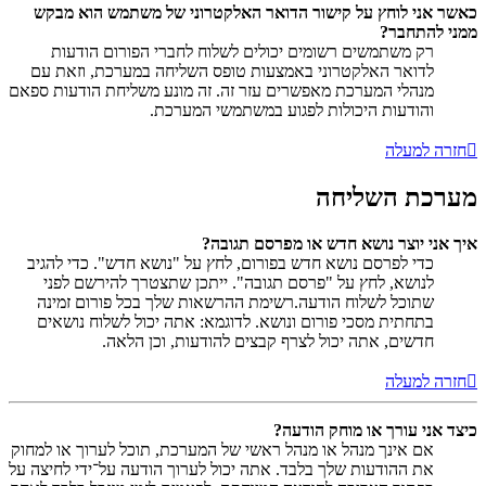
כאשר אני לוחץ על קישור הדואר האלקטרוני של משתמש הוא מבקש
ממני להתחבר?
רק משתמשים רשומים יכולים לשלוח לחברי הפורום הודעות
לדואר האלקטרוני באמצעות טופס השליחה במערכת, וזאת עם
מנהלי המערכת מאפשרים עזר זה. זה מונע משליחת הודעות ספאם
והודעות היכולות לפגוע במשתמשי המערכת.
חזרה למעלה
מערכת השליחה
איך אני יוצר נושא חדש או מפרסם תגובה?
כדי לפרסם נושא חדש בפורום, לחץ על "נושא חדש". כדי להגיב
לנושא, לחץ על "פרסם תגובה". ייתכן שתצטרך להירשם לפני
שתוכל לשלוח הודעה.רשימת ההרשאות שלך בכל פורום זמינה
בתחתית מסכי פורום ונושא. לדוגמא: אתה יכול לשלוח נושאים
חדשים, אתה יכול לצרף קבצים להודעות, וכן הלאה.
חזרה למעלה
כיצד אני עורך או מוחק הודעה?
אם אינך מנהל או מנהל ראשי של המערכת, תוכל לערוך או למחוק
את ההודעות שלך בלבד. אתה יכול לערוך הודעה על־ידי לחיצה על