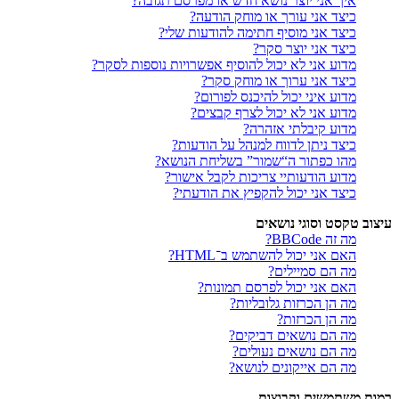
איך אני יוצר נושא חדש או מפרסם תגובה?
כיצד אני עורך או מוחק הודעה?
כיצד אני מוסיף חתימה להודעות שלי?
כיצד אני יוצר סקר?
מדוע אני לא יכול להוסיף אפשרויות נוספות לסקר?
כיצד אני ערוך או מוחק סקר?
מדוע איני יכול להיכנס לפורום?
מדוע אני לא יכול לצרף קבצים?
מדוע קיבלתי אזהרה?
כיצד ניתן לדווח למנהל על הודעות?
מהו כפתור ה“שמור” בשליחת הנושא?
מדוע הודעותיי צריכות לקבל אישור?
כיצד אני יכול להקפיץ את הודעתי?
עיצוב טקסט וסוגי נושאים
מה זה BBCode?
האם אני יכול להשתמש ב־HTML?
מה הם סמיילים?
האם אני יכול לפרסם תמונות?
מה הן הכרזות גלובליות?
מה הן הכרזות?
מה הם נושאים דביקים?
מה הם נושאים נעולים?
מה הם אייקונים לנושא?
רמות משתמשים וקבוצות