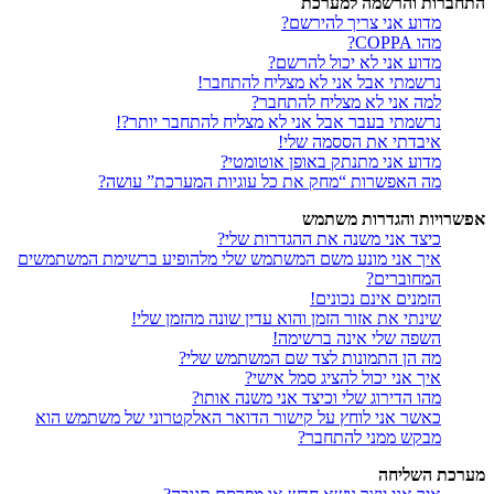
התחברות והרשמה למערכת
מדוע אני צריך להירשם?
מהו COPPA?
מדוע אני לא יכול להרשם?
נרשמתי אבל אני לא מצליח להתחבר!
למה אני לא מצליח להתחבר?
נרשמתי בעבר אבל אני לא מצליח להתחבר יותר?!
איבדתי את הססמה שלי!
מדוע אני מתנתק באופן אוטומטי?
מה האפשרות “מחק את כל עוגיות המערכת” עושה?
אפשרויות והגדרות משתמש
כיצד אני משנה את ההגדרות שלי?
איך אני מונע משם המשתמש שלי מלהופיע ברשימת המשתמשים
המחוברים?
הזמנים אינם נכונים!
שינתי את אזור הזמן והוא עדין שונה מהזמן שלי!
השפה שלי אינה ברשימה!
מה הן התמונות לצד שם המשתמש שלי?
איך אני יכול להציג סמל אישי?
מהו הדירוג שלי וכיצד אני משנה אותו?
כאשר אני לוחץ על קישור הדואר האלקטרוני של משתמש הוא
מבקש ממני להתחבר?
מערכת השליחה