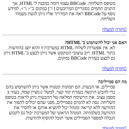
מטופס השליחה. BBCode עצמו דומה במבנה ל־HTML, אך
התגים תחמים בסוגריים המרובעים [ ו־] במקום ב־< ו־>. למידע
נוסף על BBCode ראה את המדריך אליו ניתן לגשת מעמוד
השליחה.
חזרה למעלה
האם אני יכול להשתמש ב־HTML?
לא. אין אפשרות לשלוח HTML במערכת זו והוא יוצג בהודעות
בתור HTML. רוב עיצובי הטקסט אשר ניתן לבצע ב־HTML ניתן
גם לבצע בעזרת BBCode במקום.
חזרה למעלה
מה הם סמיילים?
סמיילים, או הבעות, הם תמונות קטנות אשר ניתן להשתמש בהם
כדי להביע הרגשה בעזרת קוד קצר, למשל :) מציין שמח, בעוד :(
מסמן עצוב. את הרשימה המלאה של ההבעות ניתן לראות בטופס
השליחה. נסה לא להגזים בסמיילים, מפני שהם יכולים להפוך את
ההודעה ללא קריאה ומנהל יכול להוציא אותם או להסיר את
ההודעה בשלמותה. המנהל הראשי של המערכת יכול גם לקבוע
הגבלה למספר הסמיילים אשר תוכל להוסיף להודעות.
חזרה למעלה