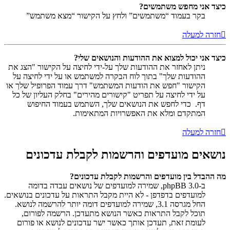
כיצד אני מחפש משתמשים?
בקר בעמוד “משתמשים” ולחץ על הקישור “מצא משתמש”
חזרה למעלה
כיצד אני יכול למצוא את ההודעות והנושאים שלי?
ניתן לאחזר את ההודעות שלך על-ידי לחיצה על הקישור "הצג את
ההודעות שלך" בתוך לוח הבקרה למשתמש או על ידי לחיצה על
הקישור "חפש את הודעות המשתמש" דרך עמוד הפרופיל שלך או
על ידי לחיצה על תפריט "קישורים מהירים" בחלק העליון של כל
דף. כדי לחפש את הנושאים שלך, השתמש בעמוד החיפוש
המתקדם ומלא את האפשרויות המתאימות.
חזרה למעלה
נושאים מועדפים והרשמות לקבלת עדכונים
מה ההבדל בין מועדפים והרשמות לקבלת עדכונים?
ב-phpBB 3.0, שמירה למועדפים של נושאים עבדה בדומה
למועדפים בדפדפן - לא היית מקבל התראות על עדכונים בנושאים.
החל מגרסה 3.1, שמירה למועדפים דומה יותר להרשמה לנושא.
תוכל לקבל התראות כאשר הנושא מתעדכן. הרשמה לפורום,
לעומת זאת, תעדכן אותך כאשר ישר עדכונים לנושא או פורום