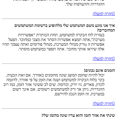
ההגדרות וההעדפות שלך.
חזרה למעלה
איך אני מונע משם המשתמש שלי מלהופיע ברשימת המשתמשים
המחוברים?
בעזרת לוח הבקרה למשתמש, תחת הכותרת “אפשרויות
מערכת”,אתה תמצא אפשרות
הסתר את מצבי כמחובר
. הפעל
אפשרות זו
ורק מנהלי המערכת, מנהלי פורומים ואתה עצמך תהיו
כן
אלה שיראו אותך מחובר. אתה תספר כמשתמש מוסתר.
חזרה למעלה
הזמנים אינם נכונים!
יכול להיות שהזמן המוצג שונה מהזמנים באזורך. אם זאת הבעיה,
בקר בלוח הבקרה למשתמש ושנה את הזמן על פי אזורך, לדוגמה
לונדון, פאריס, ניו יורק, וכדומה. שים לב ששינוי אזור הזמן, כמו רוב
ההגדרות, ניתן אך ורק למשתמשים רשומים. אם אינך רשום
במערכת, זה הזמן הנכון להירשם.
חזרה למעלה
שינתי את אזור הזמן והוא עדין שונה מהזמן שלי!