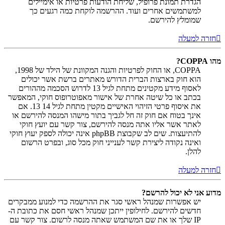
הגדרת תמונת פרופיל, שליחת הודעות פרטיות או אימיילים
למשתמשים אחרים ועוד. ההרשמה לוקחת כמה רגעים כך
שמומלץ להירשם.
חזרה למעלה
מהו COPPA?
COPPA, או החוק לפרטיות והגנה המקוונת של הילד של 1998,
הוא חוק בארצות הברית הדורש מאתרים ברשת אשר יכולים
לאסוף מידע מקטינים מתחת לגיל 13 לדרוש הסכמה מההורים
בכתב או כל שיטה אחרת של אישור מאפוטרופוס חוקי, המאפשר
את איסוף פרטי הזיהוי האישיים מקטין מתחת לגיל 14 13. אם
אינך בטוח אם חוק זה חל לגביך בתור מישהו המנסה להירשם או
לאתר אשר אליו אתה מנסה להירשם, צור קשר עם יועץ חוקי
להתיעצות. שים לב שקבוצת phpBB אינה יכולה לספק יעוץ חוקי
ואינה נקודה ליצירת קשר לענייני חוק מכל סוג, ובפרט הרשום
להלן.
חזרה למעלה
מדוע אני לא יכול להרשם?
יש אפשרות שמנהל ראשי סגר את ההרשמה כדי למנוע ממבקרים
חדשים להירשם. לחילופין ייתכן שמנהל ראשי חסם את כתובת ה-
IP שלך או את שם המשתמש שאתה מנסה לרשום. צור קשר עם