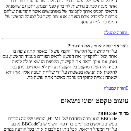
המנהל הראשי של המערכת יכול להחליט שההודעות בפורום בו
אתה מנסה לכתוב נדרשות להיבדק לפני הצגתן. יתכן גם שהמנהל
הראשי הכניס אותך לקבוצה של משתמשים אשר ההודעות שלהם
צריכות להיבדק טרם הצגתן. אנא צור קשר על המנהל הראשי של
המערכת למידע נוסף.
חזרה למעלה
כיצד אני יכול להקפיץ את הודעתי?
על־ידי לחיצה על הקישור “הקפץ נושא” כאשר אתה צופה בו,
אתה יכול “להקפיץ” את הנושא לראש הפורום בעמוד הראשון. עם
זאת, אם אינך רואה את הקישור, הקפצת הנושא יכולה להיות
כבויה או הזמן המוקצב בין הקפצות עדיין לא הסתיים. ניתן גם
להקפיץ את הנושא בפשטות על־ידי שליחת תגובה אליו, אך וודא
שאתה מציית לחוקי המערכת כאשר אתה עושה כך.
חזרה למעלה
עיצוב טקסט וסוגי נושאים
מה זה BBCode?
BBCode הוא צורה מיוחדת של HTML, המציע שליטה נהדרת
בעיצוב בחלקים מסוימים בהודעה. השימוש ב־BBCode נקבע
על־ידי המנהל הראשי, אבל ניתן גם לכבות אותו בכל הודעה בפרט