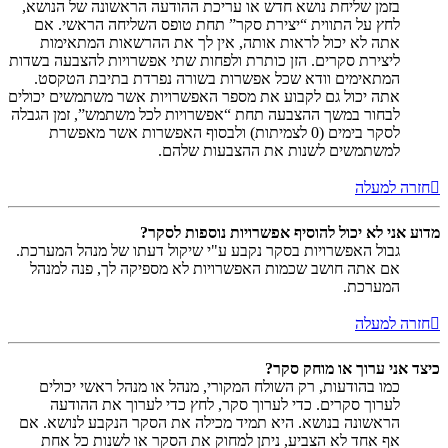
בזמן שליחת נושא חדש או עריכת ההודעה הראשונה של הנושא,
לחץ על התווית “יצירת סקר” תחת טופס השליחה הראשי. אם
אתה לא יכול לראות אותה, אין לך את ההרשאות המתאימות
ליצירת סקרים. הזן כותרת ולפחות שתי אפשרויות להצבעה בשדות
המתאימים וודא שכל אפשרות בשורה נפרדת בתיבת הטקסט.
אתה יכול גם לקבוע את מספר האפשרויות אשר משתמשים יכולים
לבחור במשך ההצבעה תחת “אפשרויות לכל משתמש”, זמן הגבלה
לסקר בימים (0 לצמיתות) ולבסוף האפשרות אשר מאפשרת
למשתמשים לשנות את ההצבעות שלהם.
חזרה למעלה
מדוע אני לא יכול להוסיף אפשרויות נוספות לסקר?
גבול האפשרויות בסקר נקבע ע"י שיקול דעתו של מנהל המערכת.
אם אתה חושב שכמות האפשרויות לא מספיקה לך, פנה למנהל
המערכת.
חזרה למעלה
כיצד אני ערוך או מוחק סקר?
כמו בהודעות, רק השולח המקורי, מנהל או מנהל ראשי יכולים
לערוך סקרים. כדי לערוך סקר, לחץ כדי לערוך את ההודעה
הראשונה בנושא. היא תמיד מכילה את הסקר הנקבע לנושא. אם
אף אחד לא הצביע, ניתן למחוק את הסקר או לשנות כל אחת