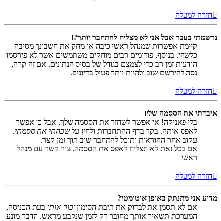
חזרה למעלה
נרשמתי בעבר אבל אני לא מצליח להתחבר יותר?!
קיימת אפשרות שמנהל ראשי כיבה או מחק את חשבונך מסיבה
כלשהי. בנוסף, פורומים רבים מוחקים משתמשים אשר לא פירסמו
הודעות זמן רב כדי לצמצם בגודל של בסיס הנתונים. אם זה קרה,
נסה להירשם שוב ולהיות יותר פעיל בדיונים.
חזרה למעלה
איבדתי את הססמה שלי!
בלי פאניקה! אי אפשר לשחזר את הססמה שלך, אבל כן אפשר
לאפס אותה. בקר בדף ההתחברות ולחץ על
שכחתי את ססמתי
.
עקוב אחר ההוראות ותוכל להתחבר שוב תוך זמן קצר.
אם בכל זאת לא תצליח לאפס את הססמה, צור קשר עם מנהל
ראשי
חזרה למעלה
מדוע אני מתנתק באופן אוטומטי?
אם לא תסמן את לבדוק את תיבת הסימון
זכור אותי
בעת הכניסה,
המערכת תשאיר אותך מחובר רק לזמן שנקבע מראש. הדבר מונע