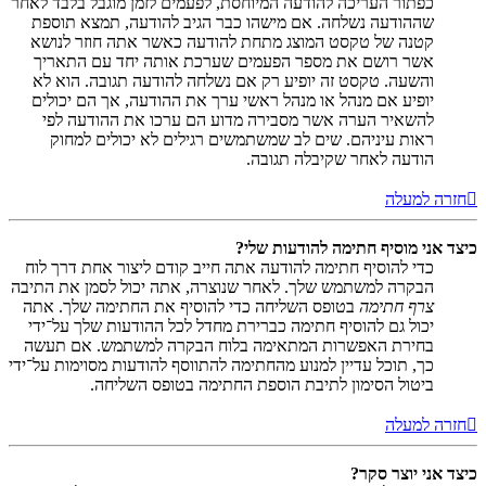
כפתור העריכה להודעה המיוחסת, לפעמים לזמן מוגבל בלבד לאחר
שההודעה נשלחה. אם מישהו כבר הגיב להודעה, תמצא תוספת
קטנה של טקסט המוצג מתחת להודעה כאשר אתה חוזר לנושא
אשר רושם את מספר הפעמים שערכת אותה יחד עם התאריך
והשעה. טקסט זה יופיע רק אם נשלחה להודעה תגובה. הוא לא
יופיע אם מנהל או מנהל ראשי ערך את ההודעה, אך הם יכולים
להשאיר הערה אשר מסבירה מדוע הם ערכו את ההודעה לפי
ראות עיניהם. שים לב שמשתמשים רגילים לא יכולים למחוק
הודעה לאחר שקיבלה תגובה.
חזרה למעלה
כיצד אני מוסיף חתימה להודעות שלי?
כדי להוסיף חתימה להודעה אתה חייב קודם ליצור אחת דרך לוח
הבקרה למשתמש שלך. לאחר שנוצרה, אתה יכול לסמן את התיבה
צרף חתימה
בטופס השליחה כדי להוסיף את החתימה שלך. אתה
יכול גם להוסיף חתימה כברירת מחדל לכל ההודעות שלך על־ידי
בחירת האפשרות המתאימה בלוח הבקרה למשתמש. אם תעשה
כך, תוכל עדיין למנוע מהחתימה להתווסף להודעות מסוימות על־ידי
ביטול הסימון לתיבת הוספת החתימה בטופס השליחה.
חזרה למעלה
כיצד אני יוצר סקר?