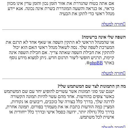
אם אתה בטוח שהגדרת את אזור הזמן נכון והזמן עדין אינו מכוון
כראוי, אז כנראה והשעה המוגדרת בשרת אינה נכונה. אנא יידע
מנהל ראשי כדי לתקן את הבעיה
חזרה למעלה
השפה שלי אינה ברשימה!
או שהמנהל הראשי לא התקין השפה או שאף אחד לא תרגם את
המערכת לשפה שלך. נסה לשאול מנהל ראשי האם הוא יכול
להתקין את חבילת השפה שאתה צריך. אם חבילת השפה אינה
קיימת, תרגיש חופשי ליצור תרגום חדש. ניתן למצוא מידע נוסף
באתר
phpBB
®.
חזרה למעלה
מה הן התמונות לצד שם המשתמש שלי?
ישנם שני סוגי תמונות אשר עשויים להופיע יחד עם שם המשתמש
כאשר צופים בהודעות. אחד מהם עשוי להיות תמונה הקשורה
לדרגה שלך, בדרך כלל בצורה של כוכבים, ריבועים או נקודות,
המציין כמה הודעות כתבת או את מעמדך בפורום. תמונה אחרת,
בדרך כלל גדולה יותר, ידועה כסמל אישי ובדרך כלל ייחודית או
אישית לכל משתמש.
חזרה למעלה