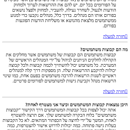
על הפורומים בכל יום. יש להם את ההרשאות לערוך ולמחוק
הודעות ולנעול, לשחרר נעילה, להעביר, למחוק ולפצל נושאים
בפורום אותו הם מנהלים. בדרך כלל, מנהלים נקבעו כדי למנוע
ממשתמשים מלצאת מהנושא או משליחת הודעות הפוגעות
בפורום.
חזרה למעלה
מה הם קבוצות משתמשים?
קבוצות משתמשים הם קבוצות של משתמשים אשר מחלקים את
הקהילה לחלקים הניתנים לניהול על־ידי המנהלים הראשיים של
המערכת. כל משתמש יכול להשתייך לכמה קבוצות ולכל קבוצה
יכולות להיקבע ההרשאות שלה. הן מספקות דרך קלה למנהלים
ראשיים לשנות הרשאות להרבה משתמשים בפעם אחת, כמו שינוי
הרשאות מנהל וקביעת גישות למשתמשים לפורומים פרטיים.
חזרה למעלה
היכן נמצאות קבוצות המשתמשים וכיצד אני מצטרף לאחת?
אתה יכול לצפות בכל קבוצות המשתמשים דרך הקישור “קבוצות
משתמשים” בלוח הבקרה למשתמש שלך. אם תרצה להצטרף
לאחת, המשך על־ידי לחיצה על הכפתור המתאים. לא כל הקבוצות
בעלות גישה פתוחה. כמה יכולות לדרוש אישור להצטרפות, כמה