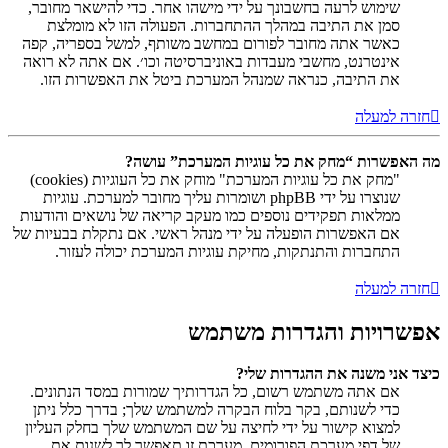
שימוש לרעה בחשבונך על ידי מישהו אחר. כדי להישאר מחובר,
סמן את התיבה במהלך ההתחברות. הפעולה הזו לא מומלצת
כאשר אתה מחובר לפורום במחשב משותף, למשל בספריה, קפה
אינטרנט, מחשבי מעבדות באוניברסיטה וכו׳. אם אתה לא רואה
את התיבה, כנראה שמנהל המערכת ביטל את האפשרות הזו.
חזרה למעלה
מה האפשרות “מחק את כל עוגיות המערכת” עושה?
"מחק את כל עוגיות המערכת" מוחק את כל העוגיות (cookies)
שנוצרו על ידי phpBB ושומרות עליך מחובר למערכת. עוגיות
ממלאות תפקידים נוספים כמו מעקב קריאה של נושאים והודעות
אם האפשרות הופעלה על ידי מנהל ראשי. אם נתקלת בבעיות של
התחברות והתנתקות, מחיקת עוגיות המערכת יכולה לעזור.
חזרה למעלה
אפשרויות והגדרות משתמש
כיצד אני משנה את ההגדרות שלי?
אם אתה משתמש רשום, כל הגדרותיך שמורות במסד הנתונים.
כדי לשנותם, בקר בלוח הבקרה למשתמש שלך; בדרך כלל ניתן
למצוא קישור על ידי לחיצה על שם המשתמש שלך בחלק העליון
של דפי מערכת הפורומים. מערכת זו תאפשר לך לשנות את