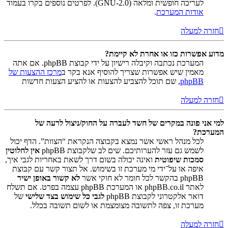
לעריכה חופשית ומלאה (GNU-2.0). לפרטים נוספים בקרו בעמוד
אודות המערכת
.
חזרה למעלה
מדוע אפשרות כזו או אחרת לא קיימת?
המערכת נכתבה וקיבלה רישיון על ידי קבוצת phpBB. אם אתה
מאמין שיש אפשרות שצריך להוסיף אנא בקר ב
מרכז ההצעות של
phpBB
, שם תוכל להצביע להצעות או להציע הצעות חדשות
חזרה למעלה
למי אני פונה במקרים של חשד לעברה על החוק/ניצול לרעה של
המערכת?
לכל מנהל ראשי אשר נמצא בקבוצה הנקראת “הצוות”. הדף יכול
לשמש גם עזר להערותיכם. שים לב שלקבוצת phpBB
אין לחלוטין
סמכות שיפוטית
ואינה יכולה בשום דרך לשאת באחריות לגבי איך,
איפה או על־ידי מי מערכת זו בשימוש. אל תצור קשר עם קבוצת
phpBB בהקשר לכל חומר לא חוקי אשר
לא קשור באופן ישיר
לאתר phpBB.co.il או המערכת phpBB עצמה בפרט. אם תשלח
דואר אלקטרוני לקבוצת phpBB
לגבי כל שימוש בצד שלישי
של
מערכת זו, צפה לתשובה מצומצמת או לשום תשובה בכלל.
חזרה למעלה