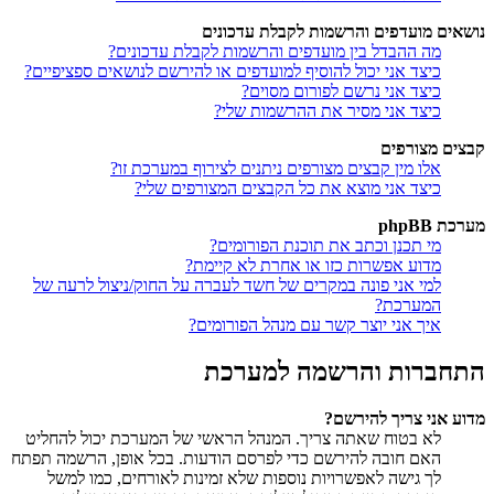
נושאים מועדפים והרשמות לקבלת עדכונים
מה ההבדל בין מועדפים והרשמות לקבלת עדכונים?
כיצד אני יכול להוסיף למועדפים או להירשם לנושאים ספציפיים?
כיצד אני נרשם לפורום מסוים?
כיצד אני מסיר את ההרשמות שלי?
קבצים מצורפים
אלו מין קבצים מצורפים ניתנים לצירוף במערכת זו?
כיצד אני מוצא את כל הקבצים המצורפים שלי?
מערכת phpBB
מי תכנן וכתב את תוכנת הפורומים?
מדוע אפשרות כזו או אחרת לא קיימת?
למי אני פונה במקרים של חשד לעברה על החוק/ניצול לרעה של
המערכת?
איך אני יוצר קשר עם מנהל הפורומים?
התחברות והרשמה למערכת
מדוע אני צריך להירשם?
לא בטוח שאתה צריך. המנהל הראשי של המערכת יכול להחליט
האם חובה להירשם כדי לפרסם הודעות. בכל אופן, הרשמה תפתח
לך גישה לאפשרויות נוספות שלא זמינות לאורחים, כמו למשל