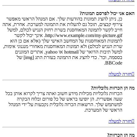
האם אני יכול לפרסם תמונות?
כן, ניתן להציג תמונות בהודעות שלך. אם המנהל הראשי מאפשר
צירוף קבצים, תוכל גם להעלות את התמונה למערכת. אחרת, אתה
חייב לקשר לתמונה המאוחסנת בשרת רחוק הנגיש לכולם, למשל
http://www.example.com/my-picture.gif. אינך יכול לקשר
לתמונות המאוחסנות על המחשב האישי שלך (אלא אם כן הוא
שרת הנגיש לכולם) ולא תמונות המאוחסנות מאחורי מנגנוני אימות,
למשל תיבות הדואר של hotmail או yahoo, אתרים המוגנים
בססמה, וכד'. כדי להציג את התמונה בעזרת התג [img] של
BBCode.
חזרה למעלה
מה הן הכרזות גלובליות?
הכרזות גלובליות מכילות מידע חשוב ואתה צריך לקרוא אותן בכל
שעה אפשרית. הן יופיעו בראש של כל פורום ובלוח הבקרה
למשתמש שלך. הרשאות הכרזה גלובלית נקבעות על־ידי המנהל
הראשי של המערכת.
חזרה למעלה
מה הן הכרזות?