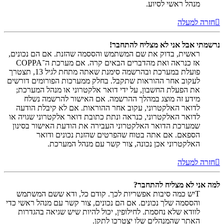
מנהל ראשי לסיוע.
חזרה למעלה
נרשמתי אבל אני לא מצליח להתחבר!
ראשית, בדוק את שם המשתמש והססמה שהזנת. אם הם נכונים,
אז כנראה ואת מהדברים הבאים קרה. אם מערכת ה־COPPA
פועלת במערכת ובהרשמה סימנת שאתה מתחת לגיל 13, תצטרך
לעקוב אחר ההוראות שתקבל. בחלק ממערכות הפורומים דורשים
את הפעלת החשבון, על ידי דואר אלקטרוני או מנהל המערכת;
מידע זה מוצג במהלך ההרשמה. אם האישור להרשמה נשלח
לדואר האלקטרוני, עקוב אחר ההוראות. אם לא קיבלת הודעה
לדואר האלקטרוני, כנראה ונתת כתובת דואר אלקטרוני שגויה או
שמערכת הדואר האלקטרוני העבירה את הודעת האישור בסינון
הספאם. אם אתה בטוח שהפרטים שהזנת נכונים ודואר
האלקטרוני אכן נכונה, צור קשר עם מנהל המערכת.
חזרה למעלה
למה אני לא מצליח להתחבר?
Tיש כמה סיבות אפשריות לכך. קודם כל, ודא ששם המשתמש
והססמה שלך נכונים. אם הם נכונים, צור קשר עם מנהל ראשי כדי
לוודא שלא נחסמת. לחילופין, יכול להיות שיש שגיאה בהגדרות
האתר שהמנהלים שלו יצטרכו לתקן.