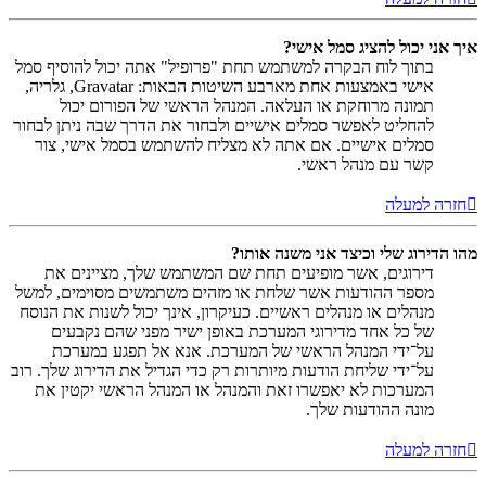
איך אני יכול להציג סמל אישי?
בתוך לוח הבקרה למשתמש תחת "פרופיל" אתה יכול להוסיף סמל
אישי באמצעות אחת מארבע השיטות הבאות: Gravatar, גלריה,
תמונה מרוחקת או העלאה. המנהל הראשי של הפורום יכול
להחליט לאפשר סמלים אישיים ולבחור את הדרך שבה ניתן לבחור
סמלים אישיים. אם אתה לא מצליח להשתמש בסמל אישי, צור
קשר עם מנהל ראשי.
חזרה למעלה
מהו הדירוג שלי וכיצד אני משנה אותו?
דירוגים, אשר מופיעים תחת שם המשתמש שלך, מציינים את
מספר ההודעות אשר שלחת או מזהים משתמשים מסוימים, למשל
מנהלים או מנהלים ראשיים. כעיקרון, אינך יכול לשנות את הנוסח
של כל אחד מדירוגי המערכת באופן ישיר מפני שהם נקבעים
על־ידי המנהל הראשי של המערכת. אנא אל תפגע במערכת
על־ידי שליחת הודעות מיותרות רק כדי הגדיל את הדירוג שלך. רוב
המערכות לא יאפשרו זאת והמנהל או המנהל הראשי יקטין את
מונה ההודעות שלך.
חזרה למעלה