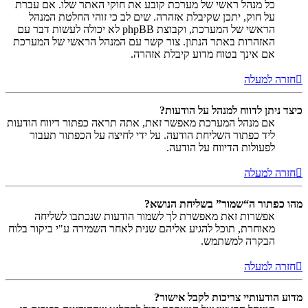
כל מנהל ראשי של מערכת קובע את חוקי האתר שלו. אם עברת
על חוק, יתכן שקיבלת אזהרה. שים לב כי זוהי החלטת המנהל
הראשי של המערכת, וקבוצת phpBB לא יכולה לעשות דבר עם
האזהרות באתר הנתון. צור קשר עם המנהל הראשי של המערכת
אם אינך בטוח מדוע קיבלת אזהרה.
חזרה למעלה
כיצד ניתן לדווח למנהל על הודעות?
אם מנהל המערכת מאפשר זאת, אתה תראה כפתור דיווח הודעות
ליד כפתור השליחת הודעה. על ידי לחיצה על הכפתור תעבור
לפעולות הדיווח על הודעה.
חזרה למעלה
מהו כפתור ה“שמור” בשליחת הנושא?
אפשרות זאת מאפשרת לך לשמור הודעות שנכתבו לשליחה
מאוחרת, תוכל להגיע אליהם שנית לאחר השמירה ע"י ביקור בלוח
הבקרה למשתמש.
חזרה למעלה
מדוע הודעותיי צריכות לקבל אישור?