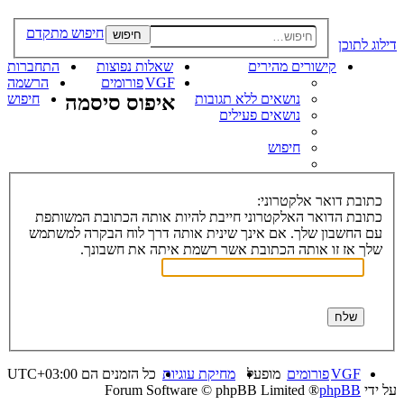
חיפוש מתקדם
חיפוש
דילוג לתוכן
קישורים מהירים
שאלות נפוצות
התחברות
VGF
פורומים
הרשמה
נושאים ללא תגובות
איפוס סיסמה
חיפוש
נושאים פעילים
חיפוש
כתובת דואר אלקטרוני:
כתובת הדואר האלקטרוני חייבת להיות אותה הכתובת המשותפת
עם החשבון שלך. אם אינך שינית אותה דרך לוח הבקרה למשתמש
שלך אז זו אותה הכתובת אשר רשמת איתה את חשבונך.
VGF
פורומים
מופעל
מחיקת עוגיות
כל הזמנים הם
UTC+03:00
על ידי
phpBB
® Forum Software © phpBB Limited