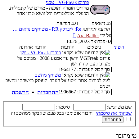
האחרונה
פורום VGFreak - טכני
מדריכי חומרה ותוכנה - מודים של קונסולות,
הפעלת אמולטורים וכל נושא טכני אחר
45
נושאים
421
הודעות
הודעה אחרונה
Re: ליברלק RR - משחקים נראים …
צפה
על ידי
Ax=Battler
בהודעה
02 פברואר 2023, 10:26
האחרונה
חיצוני
נושאים
הודעות
הודעה אחרונה
פורום VGFreak - ישן
פורום VGFreak הישן עד אמצע 2008 - מבוסס על
מערכת עם קידוד ישן
סך הכול העברות: 1964177
משחקי מחשב
לינק לפורום אתר 'מסע אל העבר' העוסק במשחקי מחשב
ישנים
סך הכול העברות: 1906667
התחברות
•
הרשמה
שם משתמש:
סיסמה:
שכחתי את סיסמתי
|
חיבור אוטומטי בכל פעם שאבקר ממחשב זה
מי מחובר