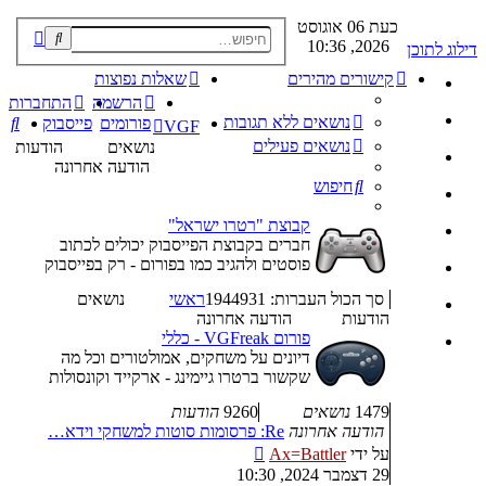
כעת 06 אוגוסט
פוש
2026, 10:36
דילוג לתוכן
קדם
קישורים מהירים
שאלות נפוצות
הרשמה
התחברות
נושאים ללא תגובות
חי
פורומים
פייסבוק
VGF
נושאים פעילים
נושאים
הודעות
הודעה אחרונה
חיפוש
קבוצת "רטרו ישראל"
חברים בקבוצת הפייסבוק יכולים לכתוב
פוסטים ולהגיב כמו בפורום - רק בפייסבוק
סך הכול העברות: 1944931
ראשי
נושאים
הודעות
הודעה אחרונה
פורום VGFreak - כללי
דיונים על משחקים, אמולטורים וכל מה
שקשור ברטרו גיימינג - ארקייד וקונסולות
1479
נושאים
9260
הודעות
הודעה אחרונה
Re: פרסומות סוטות למשחקי וידא…
צפה
על ידי
Ax=Battler
בהודעה
29 דצמבר 2024, 10:30