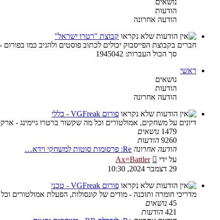
נושאים
הודעות
הודעה אחרונה
קבוצת "רטרו ישראל"
חברים בקבוצת הפייסבוק יכולים לכתוב פוסטים ולהגיב כמו בפורום -
סך הכול העברות: 1945042
ראשי
נושאים
הודעות
הודעה אחרונה
פורום VGFreak - כללי
דיונים על משחקים, אמולטורים וכל מה שקשור ברטרו גיימינג - ארקיי
1479
נושאים
9260
הודעות
הודעה אחרונה
Re: פרסומות סוטות למשחקי וידא…
צפה
על ידי
Ax=Battler
בהודעה
29 דצמבר 2024, 10:30
האחרונה
פורום VGFreak - טכני
מדריכי חומרה ותוכנה - מודים של קונסולות, הפעלת אמולטורים וכל
45
נושאים
421
הודעות