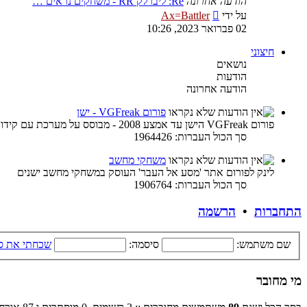
הודעה אחרונה
Re: ליברלק RR - משחקים נראים …
צפה
על ידי
Ax=Battler
בהודעה
02 פברואר 2023, 10:26
האחרונה
חיצוני
נושאים
הודעות
הודעה אחרונה
פורום VGFreak - ישן
פורום VGFreak הישן עד אמצע 2008 - מבוסס על מערכת עם קידוד ישן
סך הכול העברות: 1964426
משחקי מחשב
לינק לפורום אתר 'מסע אל העבר' העוסק במשחקי מחשב ישנים
סך הכול העברות: 1906764
התחברות
•
הרשמה
שם משתמש:
סיסמה:
שכחתי את ס
מי מחובר