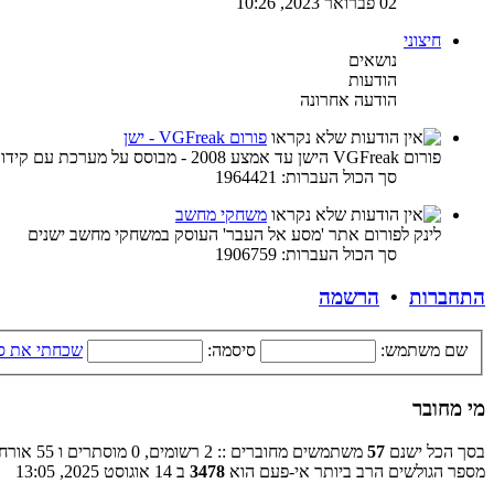
02 פברואר 2023, 10:26
חיצוני
נושאים
הודעות
הודעה אחרונה
פורום VGFreak - ישן
פורום VGFreak הישן עד אמצע 2008 - מבוסס על מערכת עם קידוד ישן
סך הכול העברות: 1964421
משחקי מחשב
לינק לפורום אתר 'מסע אל העבר' העוסק במשחקי מחשב ישנים
סך הכול העברות: 1906759
התחברות
•
הרשמה
שם משתמש:
סיסמה:
שכחתי את ס
מי מחובר
בסך הכל ישנם
57
משתמשים מחוברים :: 2 רשומים, 0 מוסתרים ו 55 אורחים (מבוסס על משתמשים פעילים ב־5 הדקות האחרונות)
מספר הגולשים הרב ביותר אי-פעם הוא
3478
ב 14 אוגוסט 2025, 13:05