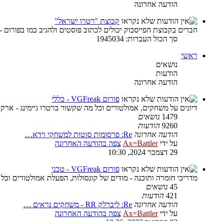
הודעה אחרונה
קבוצת "רטרו ישראל"
חברים בקבוצת הפייסבוק יכולים לכתוב פוסטים ולהגיב כמו בפורום -
סך הכול העברות: 1945034
ראשי
נושאים
הודעות
הודעה אחרונה
פורום VGFreak - כללי
דיונים על משחקים, אמולטורים וכל מה שקשור ברטרו גיימינג - ארקיי
1479
נושאים
9260
הודעות
הודעה אחרונה
Re: פרסומות סוטות למשחקי וידא…
על ידי
Ax=Battler
צפה בהודעה האחרונה
29 דצמבר 2024, 10:30
פורום VGFreak - טכני
מדריכי חומרה ותוכנה - מודים של קונסולות, הפעלת אמולטורים וכל
45
נושאים
421
הודעות
הודעה אחרונה
Re: ליברלק RR - משחקים נראים …
על ידי
Ax=Battler
צפה בהודעה האחרונה