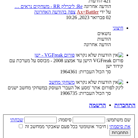
421
הודעות
הודעה אחרונה
Re: ליברלק RR - משחקים נראים …
על ידי
Ax=Battler
צפה בהודעה האחרונה
02 פברואר 2023, 10:26
חיצוני
נושאים
הודעות
הודעה אחרונה
פורום VGFreak - ישן
פורום VGFreak הישן עד אמצע 2008 - מבוסס על מערכת עם
קידוד ישן
סך הכול העברות: 1964361
משחקי מחשב
לינק לפורום אתר 'מסע אל העבר' העוסק במשחקי מחשב ישנים
סך הכול העברות: 1906735
התחברות
•
הרשמה
שם משתמש:
סיסמה:
שכחתי
את סיסמתי
|
חיבור אוטומטי בכל פעם שאבקר ממחשב זה