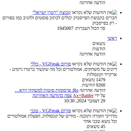
הודעה אחרונה
קבוצת "רטרו ישראל"
חברים בקבוצת הפייסבוק יכולים לכתוב פוסטים ולהגיב כמו בפורום
- רק בפייסבוק
סך הכול העברות: 1945007
ראשי
נושאים
הודעות
הודעה אחרונה
פורום VGFreak - כללי
דיונים על משחקים, אמולטורים וכל מה שקשור ברטרו גיימינג -
ארקייד וקונסולות
1479
נושאים
9260
הודעות
הודעה אחרונה
Re: פרסומות סוטות למשחקי וידא…
על ידי
Ax=Battler
צפה בהודעה האחרונה
29 דצמבר 2024, 10:30
פורום VGFreak - טכני
מדריכי חומרה ותוכנה - מודים של קונסולות, הפעלת אמולטורים
וכל נושא טכני אחר
45
נושאים