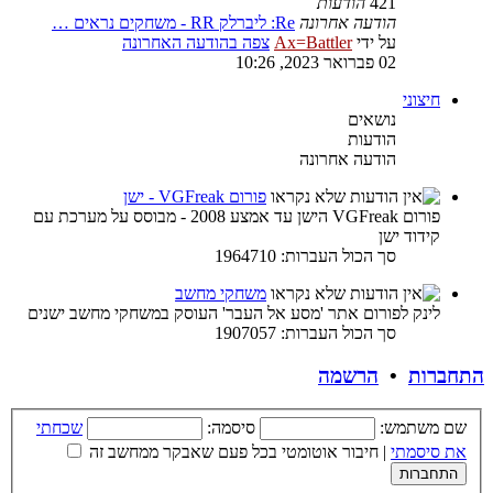
421
הודעות
הודעה אחרונה
Re: ליברלק RR - משחקים נראים …
על ידי
Ax=Battler
צפה בהודעה האחרונה
02 פברואר 2023, 10:26
חיצוני
נושאים
הודעות
הודעה אחרונה
פורום VGFreak - ישן
פורום VGFreak הישן עד אמצע 2008 - מבוסס על מערכת עם
קידוד ישן
סך הכול העברות: 1964710
משחקי מחשב
לינק לפורום אתר 'מסע אל העבר' העוסק במשחקי מחשב ישנים
סך הכול העברות: 1907057
התחברות
•
הרשמה
שם משתמש:
סיסמה:
שכחתי
את סיסמתי
|
חיבור אוטומטי בכל פעם שאבקר ממחשב זה