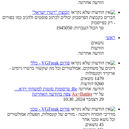
הודעה אחרונה
קבוצת "רטרו ישראל"
חברים בקבוצת הפייסבוק יכולים לכתוב פוסטים ולהגיב כמו בפורום
- רק בפייסבוק
סך הכול העברות: 1945050
ראשי
נושאים
הודעות
הודעה אחרונה
פורום VGFreak - כללי
דיונים על משחקים, אמולטורים וכל מה שקשור ברטרו גיימינג -
ארקייד וקונסולות
1479
נושאים
9260
הודעות
הודעה אחרונה
Re: פרסומות סוטות למשחקי וידא…
על ידי
Ax=Battler
צפה בהודעה האחרונה
29 דצמבר 2024, 10:30
פורום VGFreak - טכני
מדריכי חומרה ותוכנה - מודים של קונסולות, הפעלת אמולטורים
וכל נושא טכני אחר
45
נושאים