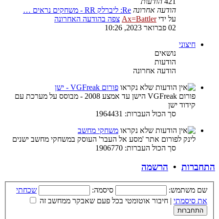
421
הודעות
הודעה אחרונה
Re: ליברלק RR - משחקים נראים …
על ידי
Ax=Battler
צפה בהודעה האחרונה
02 פברואר 2023, 10:26
חיצוני
נושאים
הודעות
הודעה אחרונה
פורום VGFreak - ישן
פורום VGFreak הישן עד אמצע 2008 - מבוסס על מערכת עם
קידוד ישן
סך הכול העברות: 1964431
משחקי מחשב
לינק לפורום אתר 'מסע אל העבר' העוסק במשחקי מחשב ישנים
סך הכול העברות: 1906770
התחברות
•
הרשמה
שם משתמש:
סיסמה:
שכחתי
את סיסמתי
|
חיבור אוטומטי בכל פעם שאבקר ממחשב זה