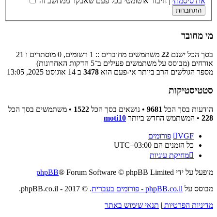
את סיסמתי
|
חיבור אוטומטי בכל פעם שאבקר ממחשב זה
מי מחובר
בסך הכל ישנם
22
משתמשים מחוברים :: 1 רשומים, 0 מוסתרים ו 21
אורחים (מבוסס על משתמשים פעילים ב־5 הדקות האחרונות)
מספר הגולשים הרב ביותר אי-פעם הוא
3478
ב 14 אוגוסט 2025, 13:05
סטטיסטיקות
הודעות בסך הכל
9681
• נושאים בסך הכל
1522
• משתמשים בסך הכל
228
• המשתמש החדש ביותר
moti10
VGF
פורומים
כל הזמנים הם
UTC+03:00
מחיקת עוגיות
מופעל על ידי
® Forum Software © phpBB Limited
phpBB
מבוסס על
phpBB.co.il - פורומים בעברית
. © 2017 - phpBB.co.il.
מדיניות הפרטיות
|
תנאי שימוש באתר