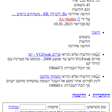
וכל נושא טכני אחר
45
נושאים
421
הודעות
הודעה אחרונה
Re: ליברלק RR - משחקים נראים …
צפה
על ידי
Ax=Battler
בהודעה
02 פברואר 2023, 10:26
האחרונה
חיצוני
נושאים
הודעות
הודעה אחרונה
פורום VGFreak - ישן
פורום VGFreak הישן עד אמצע 2008 - מבוסס על מערכת עם
קידוד ישן
סך הכול העברות: 1964473
משחקי מחשב
לינק לפורום אתר 'מסע אל העבר' העוסק במשחקי מחשב ישנים
סך הכול העברות: 1906811
התחברות
•
הרשמה
שם משתמש:
סיסמה:
שכחתי