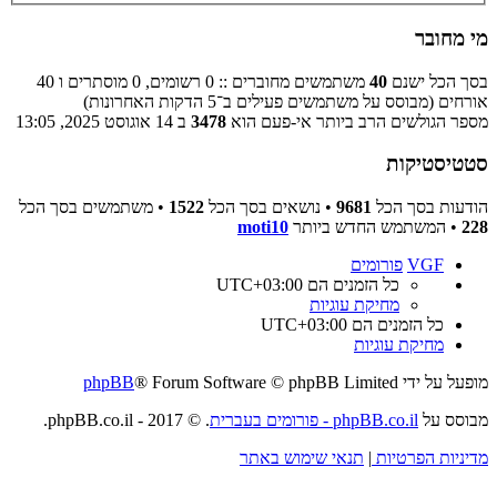
מי מחובר
בסך הכל ישנם
40
משתמשים מחוברים :: 0 רשומים, 0 מוסתרים ו 40
אורחים (מבוסס על משתמשים פעילים ב־5 הדקות האחרונות)
מספר הגולשים הרב ביותר אי-פעם הוא
3478
ב 14 אוגוסט 2025, 13:05
סטטיסטיקות
הודעות בסך הכל
9681
• נושאים בסך הכל
1522
• משתמשים בסך הכל
228
• המשתמש החדש ביותר
moti10
VGF
פורומים
כל הזמנים הם
UTC+03:00
מחיקת עוגיות
כל הזמנים הם
UTC+03:00
מחיקת עוגיות
מופעל על ידי
® Forum Software © phpBB Limited
phpBB
מבוסס על
phpBB.co.il - פורומים בעברית
. © 2017 - phpBB.co.il.
מדיניות הפרטיות
|
תנאי שימוש באתר