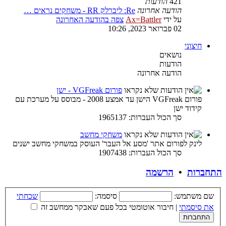
421
הודעות
הודעה אחרונה
Re: ליברלק RR - משחקים נראים …
על ידי
Ax=Battler
צפה בהודעה האחרונה
02 פברואר 2023, 10:26
חיצוני
נושאים
הודעות
הודעה אחרונה
פורום VGFreak - ישן
פורום VGFreak הישן עד אמצע 2008 - מבוסס על מערכת עם
קידוד ישן
סך הכול העברות: 1965137
משחקי מחשב
לינק לפורום אתר 'מסע אל העבר' העוסק במשחקי מחשב ישנים
סך הכול העברות: 1907438
התחברות
•
הרשמה
שם משתמש:
סיסמה:
שכחתי
את סיסמתי
|
חיבור אוטומטי בכל פעם שאבקר ממחשב זה