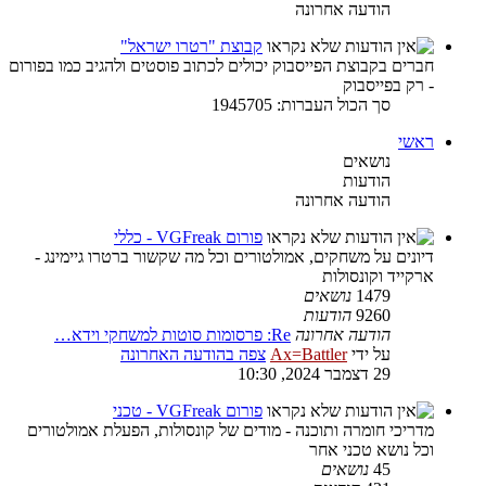
הודעה אחרונה
קבוצת "רטרו ישראל"
חברים בקבוצת הפייסבוק יכולים לכתוב פוסטים ולהגיב כמו בפורום
- רק בפייסבוק
סך הכול העברות: 1945705
ראשי
נושאים
הודעות
הודעה אחרונה
פורום VGFreak - כללי
דיונים על משחקים, אמולטורים וכל מה שקשור ברטרו גיימינג -
ארקייד וקונסולות
1479
נושאים
9260
הודעות
הודעה אחרונה
Re: פרסומות סוטות למשחקי וידא…
על ידי
Ax=Battler
צפה בהודעה האחרונה
29 דצמבר 2024, 10:30
פורום VGFreak - טכני
מדריכי חומרה ותוכנה - מודים של קונסולות, הפעלת אמולטורים
וכל נושא טכני אחר
45
נושאים