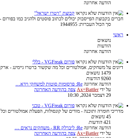
הודעה אחרונה
קבוצת "רטרו ישראל"
חברים בקבוצת הפייסבוק יכולים לכתוב פוסטים ולהגיב כמו בפורום -
סך הכול העברות: 1944955
ראשי
נושאים
הודעות
הודעה אחרונה
פורום VGFreak - כללי
דיונים על משחקים, אמולטורים וכל מה שקשור ברטרו גיימינג - ארקיי
1479
נושאים
9260
הודעות
הודעה אחרונה
Re: פרסומות סוטות למשחקי וידא…
על ידי
Ax=Battler
צפה בהודעה האחרונה
29 דצמבר 2024, 10:30
פורום VGFreak - טכני
מדריכי חומרה ותוכנה - מודים של קונסולות, הפעלת אמולטורים וכל
45
נושאים
421
הודעות
הודעה אחרונה
Re: ליברלק RR - משחקים נראים …
על ידי
Ax=Battler
צפה בהודעה האחרונה