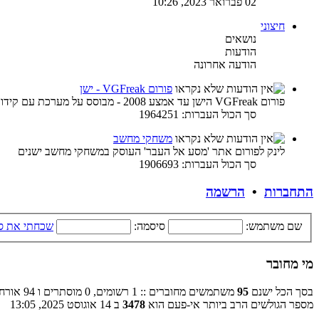
02 פברואר 2023, 10:26
חיצוני
נושאים
הודעות
הודעה אחרונה
פורום VGFreak - ישן
פורום VGFreak הישן עד אמצע 2008 - מבוסס על מערכת עם קידוד ישן
סך הכול העברות: 1964251
משחקי מחשב
לינק לפורום אתר 'מסע אל העבר' העוסק במשחקי מחשב ישנים
סך הכול העברות: 1906693
התחברות
•
הרשמה
שם משתמש:
סיסמה:
שכחתי את ס
מי מחובר
בסך הכל ישנם
95
משתמשים מחוברים :: 1 רשומים, 0 מוסתרים ו 94 אורחים (מבוסס על משתמשים פעילים ב־5 הדקות האחרונות)
מספר הגולשים הרב ביותר אי-פעם הוא
3478
ב 14 אוגוסט 2025, 13:05