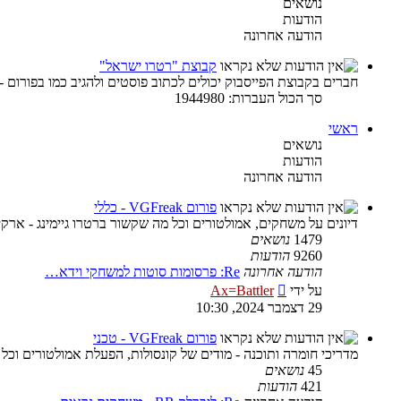
נושאים
הודעות
הודעה אחרונה
קבוצת "רטרו ישראל"
חברים בקבוצת הפייסבוק יכולים לכתוב פוסטים ולהגיב כמו בפורום -
סך הכול העברות: 1944980
ראשי
נושאים
הודעות
הודעה אחרונה
פורום VGFreak - כללי
דיונים על משחקים, אמולטורים וכל מה שקשור ברטרו גיימינג - ארקיי
1479
נושאים
9260
הודעות
הודעה אחרונה
Re: פרסומות סוטות למשחקי וידא…
צפה
על ידי
Ax=Battler
בהודעה
29 דצמבר 2024, 10:30
האחרונה
פורום VGFreak - טכני
מדריכי חומרה ותוכנה - מודים של קונסולות, הפעלת אמולטורים וכל
45
נושאים
421
הודעות