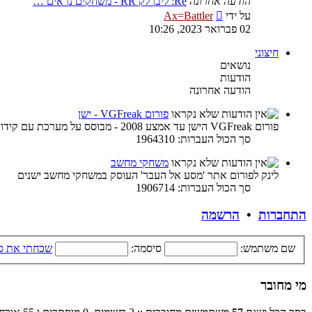
הודעה אחרונה
Re: ליברלק RR - משחקים נראים …
צפה
על ידי
Ax=Battler
בהודעה
02 פברואר 2023, 10:26
האחרונה
חיצוני
נושאים
הודעות
הודעה אחרונה
פורום VGFreak - ישן
פורום VGFreak הישן עד אמצע 2008 - מבוסס על מערכת עם קידוד ישן
סך הכול העברות: 1964310
משחקי מחשב
לינק לפורום אתר 'מסע אל העבר' העוסק במשחקי מחשב ישנים
סך הכול העברות: 1906714
התחברות
•
הרשמה
שם משתמש:
סיסמה:
שכחתי את ס
מי מחובר