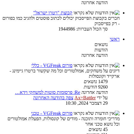
הודעה אחרונה
קבוצת "רטרו ישראל"
חברים בקבוצת הפייסבוק יכולים לכתוב פוסטים ולהגיב כמו בפורום
- רק בפייסבוק
סך הכול העברות: 1944986
ראשי
נושאים
הודעות
הודעה אחרונה
פורום VGFreak - כללי
דיונים על משחקים, אמולטורים וכל מה שקשור ברטרו גיימינג -
ארקייד וקונסולות
1479
נושאים
9260
הודעות
הודעה אחרונה
Re: פרסומות סוטות למשחקי וידא…
על ידי
Ax=Battler
צפה בהודעה האחרונה
29 דצמבר 2024, 10:30
פורום VGFreak - טכני
מדריכי חומרה ותוכנה - מודים של קונסולות, הפעלת אמולטורים
וכל נושא טכני אחר
45
נושאים