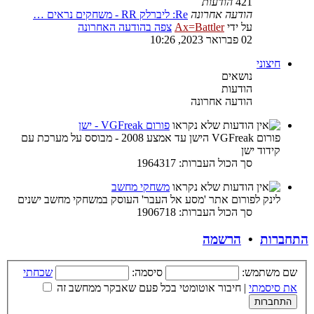
421
הודעות
הודעה אחרונה
Re: ליברלק RR - משחקים נראים …
על ידי
Ax=Battler
צפה בהודעה האחרונה
02 פברואר 2023, 10:26
חיצוני
נושאים
הודעות
הודעה אחרונה
פורום VGFreak - ישן
פורום VGFreak הישן עד אמצע 2008 - מבוסס על מערכת עם
קידוד ישן
סך הכול העברות: 1964317
משחקי מחשב
לינק לפורום אתר 'מסע אל העבר' העוסק במשחקי מחשב ישנים
סך הכול העברות: 1906718
התחברות
•
הרשמה
שם משתמש:
סיסמה:
שכחתי
את סיסמתי
|
חיבור אוטומטי בכל פעם שאבקר ממחשב זה