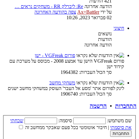
421
הודעות
הודעה אחרונה
Re: ליברלק RR - משחקים נראים …
על ידי
Ax=Battler
צפה בהודעה האחרונה
02 פברואר 2023, 10:26
חיצוני
נושאים
הודעות
הודעה אחרונה
פורום VGFreak - ישן
פורום VGFreak הישן עד אמצע 2008 - מבוסס על מערכת עם
קידוד ישן
סך הכול העברות: 1964382
משחקי מחשב
לינק לפורום אתר 'מסע אל העבר' העוסק במשחקי מחשב ישנים
סך הכול העברות: 1906740
התחברות
•
הרשמה
שם משתמש:
סיסמה:
שכחתי
את סיסמתי
|
חיבור אוטומטי בכל פעם שאבקר ממחשב זה