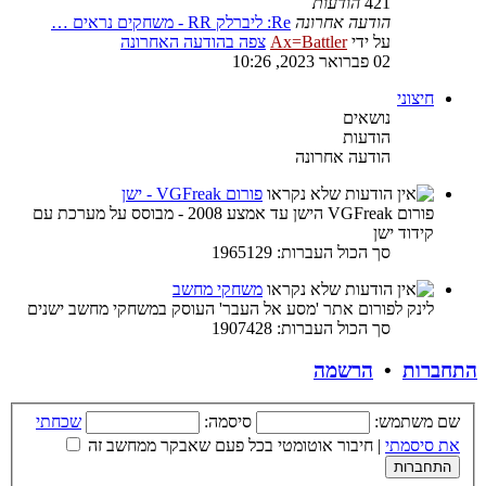
421
הודעות
הודעה אחרונה
Re: ליברלק RR - משחקים נראים …
על ידי
Ax=Battler
צפה בהודעה האחרונה
02 פברואר 2023, 10:26
חיצוני
נושאים
הודעות
הודעה אחרונה
פורום VGFreak - ישן
פורום VGFreak הישן עד אמצע 2008 - מבוסס על מערכת עם
קידוד ישן
סך הכול העברות: 1965129
משחקי מחשב
לינק לפורום אתר 'מסע אל העבר' העוסק במשחקי מחשב ישנים
סך הכול העברות: 1907428
התחברות
•
הרשמה
שם משתמש:
סיסמה:
שכחתי
את סיסמתי
|
חיבור אוטומטי בכל פעם שאבקר ממחשב זה