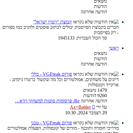
נושאים
הודעות
הודעה אחרונה
קבוצת "רטרו ישראל"
חברים בקבוצת הפייסבוק יכולים לכתוב פוסטים ולהגיב כמו בפורום
- רק בפייסבוק
סך הכול העברות: 1945133
ראשי
נושאים
הודעות
הודעה אחרונה
פורום VGFreak - כללי
דיונים על משחקים, אמולטורים וכל מה שקשור ברטרו גיימינג -
ארקייד וקונסולות
1479
נושאים
9260
הודעות
הודעה אחרונה
Re: פרסומות סוטות למשחקי וידא…
צפה
על ידי
Ax=Battler
בהודעה
29 דצמבר 2024, 10:30
האחרונה
פורום VGFreak - טכני
מדריכי חומרה ותוכנה - מודים של קונסולות, הפעלת אמולטורים