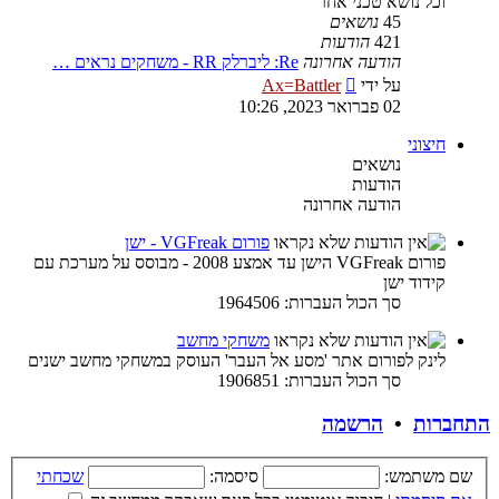
וכל נושא טכני אחר
45
נושאים
421
הודעות
הודעה אחרונה
Re: ליברלק RR - משחקים נראים …
צפה
על ידי
Ax=Battler
בהודעה
02 פברואר 2023, 10:26
האחרונה
חיצוני
נושאים
הודעות
הודעה אחרונה
פורום VGFreak - ישן
פורום VGFreak הישן עד אמצע 2008 - מבוסס על מערכת עם
קידוד ישן
סך הכול העברות: 1964506
משחקי מחשב
לינק לפורום אתר 'מסע אל העבר' העוסק במשחקי מחשב ישנים
סך הכול העברות: 1906851
התחברות
•
הרשמה
שם משתמש:
סיסמה:
שכחתי