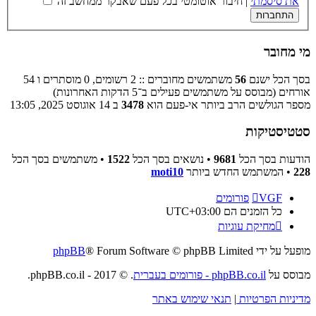
את סיסמתי
|
חיבור אוטומטי בכל פעם שאבקר ממחשב זה
מי מחובר
בסך הכל ישנם
56
משתמשים מחוברים :: 2 רשומים, 0 מוסתרים ו 54
אורחים (מבוסס על משתמשים פעילים ב־5 הדקות האחרונות)
מספר הגולשים הרב ביותר אי-פעם הוא
3478
ב 14 אוגוסט 2025, 13:05
סטטיסטיקות
הודעות בסך הכל
9681
• נושאים בסך הכל
1522
• משתמשים בסך הכל
228
• המשתמש החדש ביותר
moti10
VGF
פורומים
כל הזמנים הם
UTC+03:00
מחיקת עוגיות
מופעל על ידי
® Forum Software © phpBB Limited
phpBB
מבוסס על
phpBB.co.il - פורומים בעברית
. © 2017 - phpBB.co.il.
מדיניות הפרטיות
|
תנאי שימוש באתר