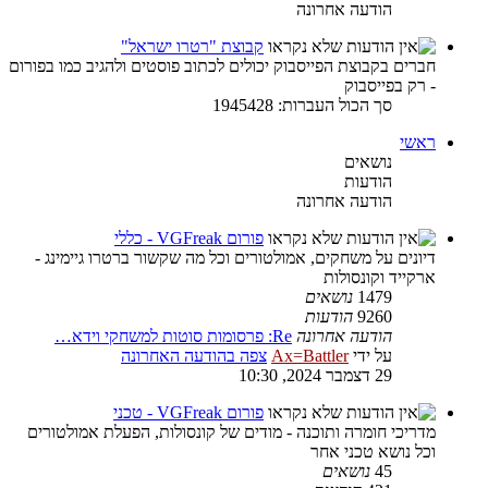
הודעה אחרונה
קבוצת "רטרו ישראל"
חברים בקבוצת הפייסבוק יכולים לכתוב פוסטים ולהגיב כמו בפורום
- רק בפייסבוק
סך הכול העברות: 1945428
ראשי
נושאים
הודעות
הודעה אחרונה
פורום VGFreak - כללי
דיונים על משחקים, אמולטורים וכל מה שקשור ברטרו גיימינג -
ארקייד וקונסולות
1479
נושאים
9260
הודעות
הודעה אחרונה
Re: פרסומות סוטות למשחקי וידא…
על ידי
Ax=Battler
צפה בהודעה האחרונה
29 דצמבר 2024, 10:30
פורום VGFreak - טכני
מדריכי חומרה ותוכנה - מודים של קונסולות, הפעלת אמולטורים
וכל נושא טכני אחר
45
נושאים