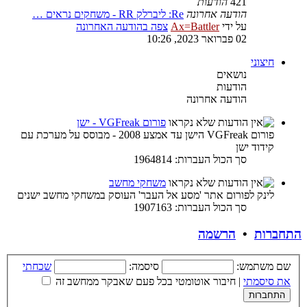
421
הודעות
הודעה אחרונה
Re: ליברלק RR - משחקים נראים …
על ידי
Ax=Battler
צפה בהודעה האחרונה
02 פברואר 2023, 10:26
חיצוני
נושאים
הודעות
הודעה אחרונה
פורום VGFreak - ישן
פורום VGFreak הישן עד אמצע 2008 - מבוסס על מערכת עם
קידוד ישן
סך הכול העברות: 1964814
משחקי מחשב
לינק לפורום אתר 'מסע אל העבר' העוסק במשחקי מחשב ישנים
סך הכול העברות: 1907163
התחברות
•
הרשמה
שם משתמש:
סיסמה:
שכחתי
את סיסמתי
|
חיבור אוטומטי בכל פעם שאבקר ממחשב זה