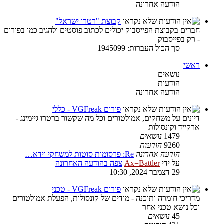
הודעה אחרונה
קבוצת "רטרו ישראל"
חברים בקבוצת הפייסבוק יכולים לכתוב פוסטים ולהגיב כמו בפורום
- רק בפייסבוק
סך הכול העברות: 1945099
ראשי
נושאים
הודעות
הודעה אחרונה
פורום VGFreak - כללי
דיונים על משחקים, אמולטורים וכל מה שקשור ברטרו גיימינג -
ארקייד וקונסולות
1479
נושאים
9260
הודעות
הודעה אחרונה
Re: פרסומות סוטות למשחקי וידא…
על ידי
Ax=Battler
צפה בהודעה האחרונה
29 דצמבר 2024, 10:30
פורום VGFreak - טכני
מדריכי חומרה ותוכנה - מודים של קונסולות, הפעלת אמולטורים
וכל נושא טכני אחר
45
נושאים