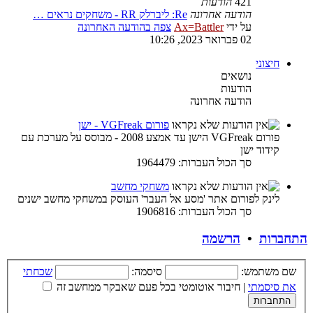
421
הודעות
הודעה אחרונה
Re: ליברלק RR - משחקים נראים …
על ידי
Ax=Battler
צפה בהודעה האחרונה
02 פברואר 2023, 10:26
חיצוני
נושאים
הודעות
הודעה אחרונה
פורום VGFreak - ישן
פורום VGFreak הישן עד אמצע 2008 - מבוסס על מערכת עם
קידוד ישן
סך הכול העברות: 1964479
משחקי מחשב
לינק לפורום אתר 'מסע אל העבר' העוסק במשחקי מחשב ישנים
סך הכול העברות: 1906816
התחברות
•
הרשמה
שם משתמש:
סיסמה:
שכחתי
את סיסמתי
|
חיבור אוטומטי בכל פעם שאבקר ממחשב זה