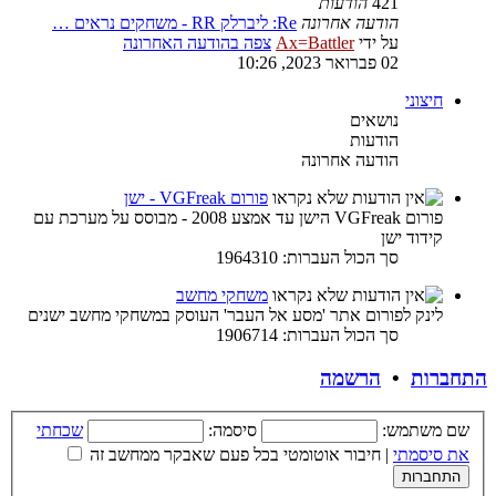
421
הודעות
הודעה אחרונה
Re: ליברלק RR - משחקים נראים …
על ידי
Ax=Battler
צפה בהודעה האחרונה
02 פברואר 2023, 10:26
חיצוני
נושאים
הודעות
הודעה אחרונה
פורום VGFreak - ישן
פורום VGFreak הישן עד אמצע 2008 - מבוסס על מערכת עם
קידוד ישן
סך הכול העברות: 1964310
משחקי מחשב
לינק לפורום אתר 'מסע אל העבר' העוסק במשחקי מחשב ישנים
סך הכול העברות: 1906714
התחברות
•
הרשמה
שם משתמש:
סיסמה:
שכחתי
את סיסמתי
|
חיבור אוטומטי בכל פעם שאבקר ממחשב זה