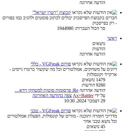
הודעה אחרונה
קבוצת "רטרו ישראל"
חברים בקבוצת הפייסבוק יכולים לכתוב פוסטים ולהגיב כמו בפורום
- רק בפייסבוק
סך הכול העברות: 1944980
ראשי
נושאים
הודעות
הודעה אחרונה
פורום VGFreak - כללי
דיונים על משחקים, אמולטורים וכל מה שקשור ברטרו גיימינג -
ארקייד וקונסולות
1479
נושאים
9260
הודעות
הודעה אחרונה
Re: פרסומות סוטות למשחקי וידא…
על ידי
Ax=Battler
צפה בהודעה האחרונה
29 דצמבר 2024, 10:30
פורום VGFreak - טכני
מדריכי חומרה ותוכנה - מודים של קונסולות, הפעלת אמולטורים
וכל נושא טכני אחר
45
נושאים