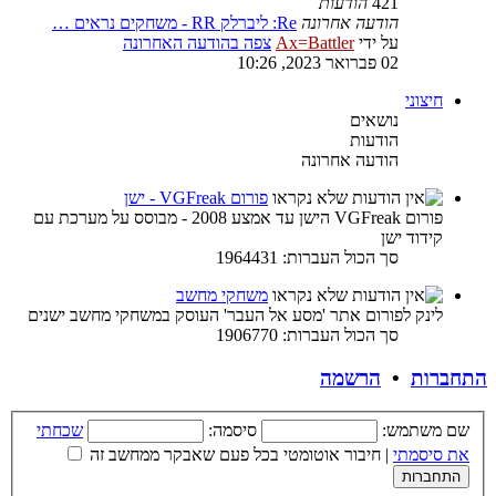
421
הודעות
הודעה אחרונה
Re: ליברלק RR - משחקים נראים …
על ידי
Ax=Battler
צפה בהודעה האחרונה
02 פברואר 2023, 10:26
חיצוני
נושאים
הודעות
הודעה אחרונה
פורום VGFreak - ישן
פורום VGFreak הישן עד אמצע 2008 - מבוסס על מערכת עם
קידוד ישן
סך הכול העברות: 1964431
משחקי מחשב
לינק לפורום אתר 'מסע אל העבר' העוסק במשחקי מחשב ישנים
סך הכול העברות: 1906770
התחברות
•
הרשמה
שם משתמש:
סיסמה:
שכחתי
את סיסמתי
|
חיבור אוטומטי בכל פעם שאבקר ממחשב זה