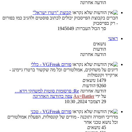
הודעה אחרונה
קבוצת "רטרו ישראל"
חברים בקבוצת הפייסבוק יכולים לכתוב פוסטים ולהגיב כמו בפורום
- רק בפייסבוק
סך הכול העברות: 1945049
ראשי
נושאים
הודעות
הודעה אחרונה
פורום VGFreak - כללי
דיונים על משחקים, אמולטורים וכל מה שקשור ברטרו גיימינג -
ארקייד וקונסולות
1479
נושאים
9260
הודעות
הודעה אחרונה
Re: פרסומות סוטות למשחקי וידא…
על ידי
Ax=Battler
צפה בהודעה האחרונה
29 דצמבר 2024, 10:30
פורום VGFreak - טכני
מדריכי חומרה ותוכנה - מודים של קונסולות, הפעלת אמולטורים
וכל נושא טכני אחר
45
נושאים