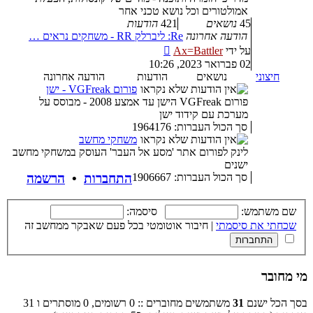
אמולטורים וכל נושא טכני אחר
45
נושאים
421
הודעות
הודעה אחרונה
Re: ליברלק RR - משחקים נראים …
צפה
על ידי
Ax=Battler
בהודעה
02 פברואר 2023, 10:26
האחרונה
חיצוני
נושאים
הודעות
הודעה אחרונה
פורום VGFreak - ישן
פורום VGFreak הישן עד אמצע 2008 - מבוסס על
מערכת עם קידוד ישן
סך הכול העברות: 1964176
משחקי מחשב
לינק לפורום אתר 'מסע אל העבר' העוסק במשחקי מחשב
ישנים
סך הכול העברות: 1906667
התחברות
•
הרשמה
שם משתמש:
סיסמה:
שכחתי את סיסמתי
|
חיבור אוטומטי בכל פעם שאבקר ממחשב זה
מי מחובר
בסך הכל ישנם
31
משתמשים מחוברים :: 0 רשומים, 0 מוסתרים ו 31