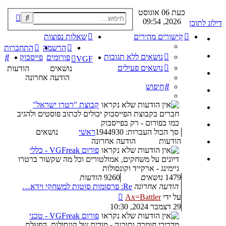
כעת 06 אוגוסט
פוש
2026, 09:54
דילוג לתוכן
קדם
קישורים מהירים
שאלות נפוצות
הרשמה
התחברות
נושאים ללא תגובות
חי
פורומים
פייסבוק
VGF
נושאים פעילים
נושאים
הודעות
הודעה אחרונה
חיפוש
קבוצת "רטרו ישראל"
חברים בקבוצת הפייסבוק יכולים לכתוב פוסטים ולהגיב
כמו בפורום - רק בפייסבוק
סך הכול העברות: 1944930
ראשי
נושאים
הודעות
הודעה אחרונה
פורום VGFreak - כללי
דיונים על משחקים, אמולטורים וכל מה שקשור ברטרו
גיימינג - ארקייד וקונסולות
1479
נושאים
9260
הודעות
הודעה אחרונה
Re: פרסומות סוטות למשחקי וידא…
צפה
על ידי
Ax=Battler
בהודעה
29 דצמבר 2024, 10:30
האחרונה
פורום VGFreak - טכני
מדריכי חומרה ותוכנה - מודים של קונסולות, הפעלת