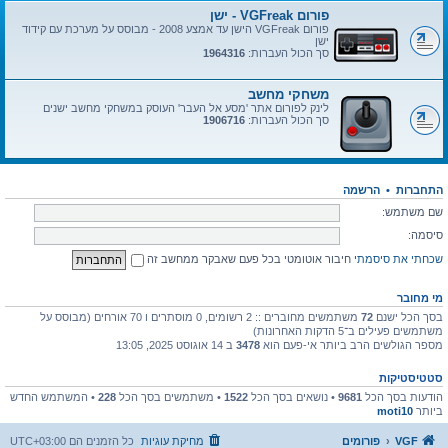
פורום VGFreak - ישן
פורום VGFreak הישן עד אמצע 2008 - מבוסס על מערכת עם קידוד
ישן
סך הכול העברות:
1964316
משחקי מחשב
לינק לפורום אתר 'מסע אל העבר' העוסק במשחקי מחשב ישנים
סך הכול העברות:
1906716
התחברות
•
הרשמה
שם משתמש:
סיסמה:
שכחתי את סיסמתי
חיבור אוטומטי בכל פעם שאבקר ממחשב זה
מי מחובר
בסך הכל ישנם
72
משתמשים מחוברים :: 2 רשומים, 0 מוסתרים ו 70 אורחים (מבוסס על
משתמשים פעילים ב־5 הדקות האחרונות)
מספר הגולשים הרב ביותר אי-פעם הוא
3478
ב 14 אוגוסט 2025, 13:05
סטטיסטיקות
הודעות בסך הכל
9681
• נושאים בסך הכל
1522
• משתמשים בסך הכל
228
• המשתמש החדש
ביותר
moti10
VGF
פורומים
מחיקת עוגיות
כל הזמנים הם
UTC+03:00