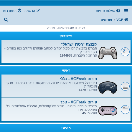
שאלות נפוצות
הרשמה
התחברות
ח
VGF
פורומים
י
כעת 06 אוגוסט 2026, 23:19
פ
פייסבוק
ו
קבוצת "רטרו ישראל"
ש
חברים בקבוצת הפייסבוק יכולים לכתוב פוסטים ולהגיב כמו בפורום -
רק בפייסבוק
סך הכול העברות:
1944985
ראשי
פורום VGFreak - כללי
דיונים על משחקים, אמולטורים וכל מה שקשור ברטרו גיימינג - ארקייד
וקונסולות
נושאים:
1479
פורום VGFreak - טכני
מדריכי חומרה ותוכנה - מודים של קונסולות, הפעלת אמולטורים וכל
נושא טכני אחר
נושאים:
45
חיצוני