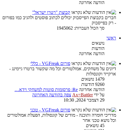
הודעה אחרונה
קבוצת "רטרו ישראל"
חברים בקבוצת הפייסבוק יכולים לכתוב פוסטים ולהגיב כמו בפורום
- רק בפייסבוק
סך הכול העברות: 1945062
ראשי
נושאים
הודעות
הודעה אחרונה
פורום VGFreak - כללי
דיונים על משחקים, אמולטורים וכל מה שקשור ברטרו גיימינג -
ארקייד וקונסולות
1479
נושאים
9260
הודעות
הודעה אחרונה
Re: פרסומות סוטות למשחקי וידא…
על ידי
Ax=Battler
צפה בהודעה האחרונה
29 דצמבר 2024, 10:30
פורום VGFreak - טכני
מדריכי חומרה ותוכנה - מודים של קונסולות, הפעלת אמולטורים
וכל נושא טכני אחר
45
נושאים