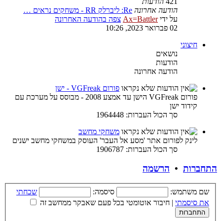
421
הודעות
הודעה אחרונה
Re: ליברלק RR - משחקים נראים …
על ידי
Ax=Battler
צפה בהודעה האחרונה
02 פברואר 2023, 10:26
חיצוני
נושאים
הודעות
הודעה אחרונה
פורום VGFreak - ישן
פורום VGFreak הישן עד אמצע 2008 - מבוסס על מערכת עם
קידוד ישן
סך הכול העברות: 1964448
משחקי מחשב
לינק לפורום אתר 'מסע אל העבר' העוסק במשחקי מחשב ישנים
סך הכול העברות: 1906787
התחברות
•
הרשמה
שם משתמש:
סיסמה:
שכחתי
את סיסמתי
|
חיבור אוטומטי בכל פעם שאבקר ממחשב זה