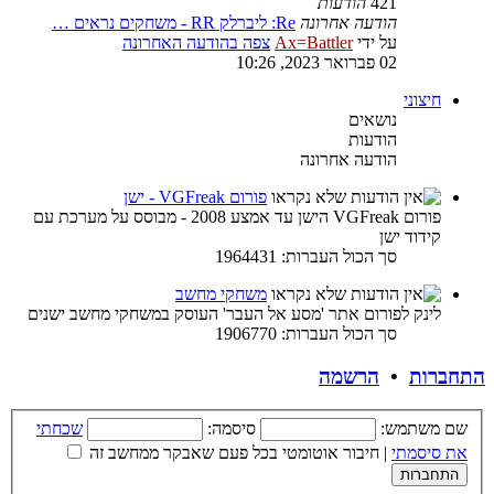
421
הודעות
הודעה אחרונה
Re: ליברלק RR - משחקים נראים …
על ידי
Ax=Battler
צפה בהודעה האחרונה
02 פברואר 2023, 10:26
חיצוני
נושאים
הודעות
הודעה אחרונה
פורום VGFreak - ישן
פורום VGFreak הישן עד אמצע 2008 - מבוסס על מערכת עם
קידוד ישן
סך הכול העברות: 1964431
משחקי מחשב
לינק לפורום אתר 'מסע אל העבר' העוסק במשחקי מחשב ישנים
סך הכול העברות: 1906770
התחברות
•
הרשמה
שם משתמש:
סיסמה:
שכחתי
את סיסמתי
|
חיבור אוטומטי בכל פעם שאבקר ממחשב זה