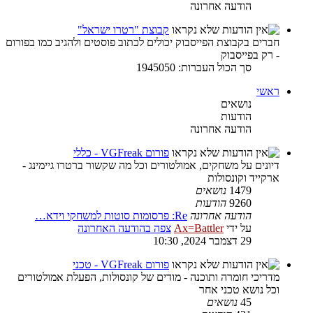
הודעה אחרונה
קבוצת "רטרו ישראל"
חברים בקבוצת הפייסבוק יכולים לכתוב פוסטים ולהגיב כמו בפורום
- רק בפייסבוק
סך הכול העברות: 1945050
ראשי
נושאים
הודעות
הודעה אחרונה
פורום VGFreak - כללי
דיונים על משחקים, אמולטורים וכל מה שקשור ברטרו גיימינג -
ארקייד וקונסולות
1479
נושאים
9260
הודעות
הודעה אחרונה
Re: פרסומות סוטות למשחקי וידא…
על ידי
Ax=Battler
צפה בהודעה האחרונה
29 דצמבר 2024, 10:30
פורום VGFreak - טכני
מדריכי חומרה ותוכנה - מודים של קונסולות, הפעלת אמולטורים
וכל נושא טכני אחר
45
נושאים