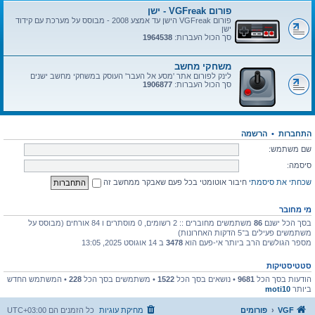
פורום VGFreak - ישן
פורום VGFreak הישן עד אמצע 2008 - מבוסס על מערכת עם קידוד
ישן
סך הכול העברות:
1964538
משחקי מחשב
לינק לפורום אתר 'מסע אל העבר' העוסק במשחקי מחשב ישנים
סך הכול העברות:
1906877
התחברות
•
הרשמה
שם משתמש:
סיסמה:
שכחתי את סיסמתי
חיבור אוטומטי בכל פעם שאבקר ממחשב זה
מי מחובר
בסך הכל ישנם
86
משתמשים מחוברים :: 2 רשומים, 0 מוסתרים ו 84 אורחים (מבוסס על
משתמשים פעילים ב־5 הדקות האחרונות)
מספר הגולשים הרב ביותר אי-פעם הוא
3478
ב 14 אוגוסט 2025, 13:05
סטטיסטיקות
הודעות בסך הכל
9681
• נושאים בסך הכל
1522
• משתמשים בסך הכל
228
• המשתמש החדש
ביותר
moti10
VGF
פורומים
מחיקת עוגיות
כל הזמנים הם
UTC+03:00