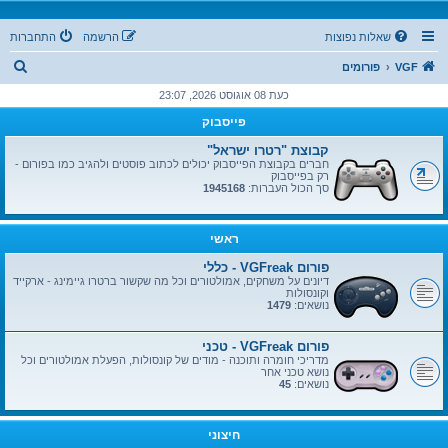
שאלות נפוצות
הרשמה
התחברות
ח
VGF
פורומים
י
כעת 08 אוגוסט 2026, 23:07
פ
פייסבוק
ו
קבוצת "רטרו ישראל"
ש
חברים בקבוצת הפייסבוק יכולים לכתוב פוסטים ולהגיב כמו בפורום -
רק בפייסבוק
סך הכול העברות:
1945168
ראשי
פורום VGFreak - כללי
דיונים על משחקים, אמולטורים וכל מה שקשור ברטרו גיימינג - ארקייד
וקונסולות
נושאים:
1479
פורום VGFreak - טכני
מדריכי חומרה ותוכנה - מודים של קונסולות, הפעלת אמולטורים וכל
נושא טכני אחר
נושאים:
45
חיצוני