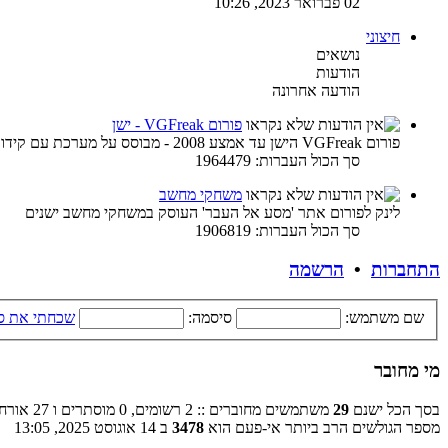
02 פברואר 2023, 10:26
חיצוני
נושאים
הודעות
הודעה אחרונה
פורום VGFreak - ישן
פורום VGFreak הישן עד אמצע 2008 - מבוסס על מערכת עם קידוד ישן
סך הכול העברות: 1964479
משחקי מחשב
לינק לפורום אתר 'מסע אל העבר' העוסק במשחקי מחשב ישנים
סך הכול העברות: 1906819
התחברות
•
הרשמה
שם משתמש:
סיסמה:
שכחתי את ס
מי מחובר
בסך הכל ישנם
29
משתמשים מחוברים :: 2 רשומים, 0 מוסתרים ו 27 אורחים (מבוסס על משתמשים פעילים ב־5 הדקות האחרונות)
מספר הגולשים הרב ביותר אי-פעם הוא
3478
ב 14 אוגוסט 2025, 13:05