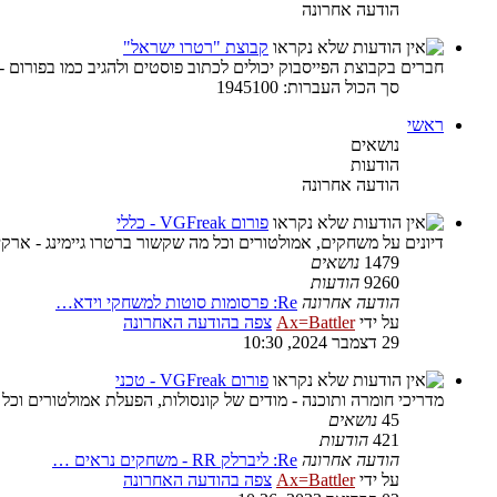
הודעה אחרונה
קבוצת "רטרו ישראל"
חברים בקבוצת הפייסבוק יכולים לכתוב פוסטים ולהגיב כמו בפורום -
סך הכול העברות: 1945100
ראשי
נושאים
הודעות
הודעה אחרונה
פורום VGFreak - כללי
דיונים על משחקים, אמולטורים וכל מה שקשור ברטרו גיימינג - ארקיי
1479
נושאים
9260
הודעות
הודעה אחרונה
Re: פרסומות סוטות למשחקי וידא…
על ידי
Ax=Battler
צפה בהודעה האחרונה
29 דצמבר 2024, 10:30
פורום VGFreak - טכני
מדריכי חומרה ותוכנה - מודים של קונסולות, הפעלת אמולטורים וכל
45
נושאים
421
הודעות
הודעה אחרונה
Re: ליברלק RR - משחקים נראים …
על ידי
Ax=Battler
צפה בהודעה האחרונה