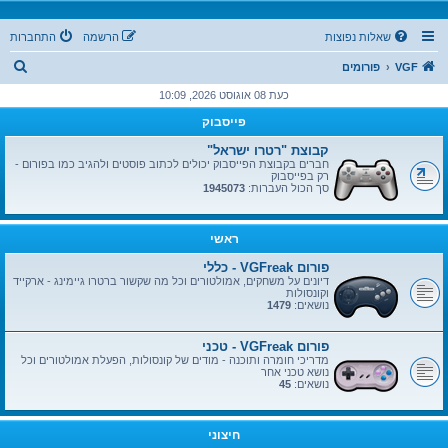
שאלות נפוצות
הרשמה
התחברות
ח
VGF
פורומים
י
כעת 08 אוגוסט 2026, 10:09
פ
פייסבוק
ו
קבוצת "רטרו ישראל"
ש
חברים בקבוצת הפייסבוק יכולים לכתוב פוסטים ולהגיב כמו בפורום -
רק בפייסבוק
סך הכול העברות:
1945073
ראשי
פורום VGFreak - כללי
דיונים על משחקים, אמולטורים וכל מה שקשור ברטרו גיימינג - ארקייד
וקונסולות
נושאים:
1479
פורום VGFreak - טכני
מדריכי חומרה ותוכנה - מודים של קונסולות, הפעלת אמולטורים וכל
נושא טכני אחר
נושאים:
45
חיצוני