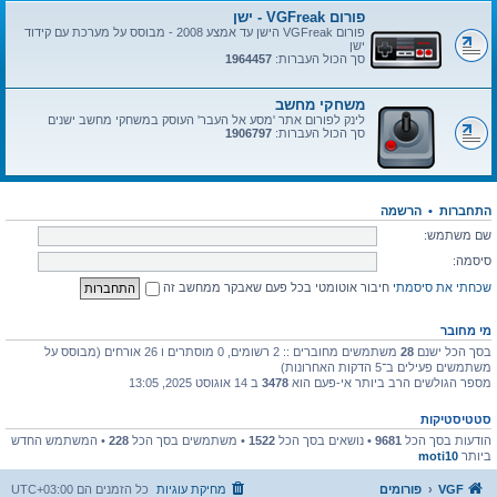
פורום VGFreak - ישן
פורום VGFreak הישן עד אמצע 2008 - מבוסס על מערכת עם קידוד
ישן
סך הכול העברות:
1964457
משחקי מחשב
לינק לפורום אתר 'מסע אל העבר' העוסק במשחקי מחשב ישנים
סך הכול העברות:
1906797
התחברות
•
הרשמה
שם משתמש:
סיסמה:
שכחתי את סיסמתי
חיבור אוטומטי בכל פעם שאבקר ממחשב זה
מי מחובר
בסך הכל ישנם
28
משתמשים מחוברים :: 2 רשומים, 0 מוסתרים ו 26 אורחים (מבוסס על
משתמשים פעילים ב־5 הדקות האחרונות)
מספר הגולשים הרב ביותר אי-פעם הוא
3478
ב 14 אוגוסט 2025, 13:05
סטטיסטיקות
הודעות בסך הכל
9681
• נושאים בסך הכל
1522
• משתמשים בסך הכל
228
• המשתמש החדש
ביותר
moti10
VGF
פורומים
מחיקת עוגיות
כל הזמנים הם
UTC+03:00