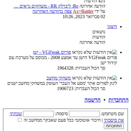
421
הודעות
הודעה אחרונה
Re: ליברלק RR - משחקים נראים …
על ידי
Ax=Battler
צפה בהודעה האחרונה
02 פברואר 2023, 10:26
חיצוני
נושאים
הודעות
הודעה אחרונה
פורום VGFreak - ישן
פורום VGFreak הישן עד אמצע 2008 - מבוסס על מערכת עם
קידוד ישן
סך הכול העברות: 1964328
משחקי מחשב
לינק לפורום אתר 'מסע אל העבר' העוסק במשחקי מחשב ישנים
סך הכול העברות: 1906723
התחברות
•
הרשמה
שם משתמש:
סיסמה:
שכחתי
את סיסמתי
|
חיבור אוטומטי בכל פעם שאבקר ממחשב זה