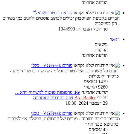
הודעה אחרונה
קבוצת "רטרו ישראל"
חברים בקבוצת הפייסבוק יכולים לכתוב פוסטים ולהגיב כמו בפורום
- רק בפייסבוק
סך הכול העברות: 1944993
ראשי
נושאים
הודעות
הודעה אחרונה
פורום VGFreak - כללי
דיונים על משחקים, אמולטורים וכל מה שקשור ברטרו גיימינג -
ארקייד וקונסולות
1479
נושאים
9260
הודעות
הודעה אחרונה
Re: פרסומות סוטות למשחקי וידא…
על ידי
Ax=Battler
צפה בהודעה האחרונה
29 דצמבר 2024, 10:30
פורום VGFreak - טכני
מדריכי חומרה ותוכנה - מודים של קונסולות, הפעלת אמולטורים
וכל נושא טכני אחר
45
נושאים