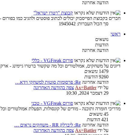
הודעה אחרונה
קבוצת "רטרו ישראל"
חברים בקבוצת הפייסבוק יכולים לכתוב פוסטים ולהגיב כמו בפורום -
סך הכול העברות: 1945042
ראשי
נושאים
הודעות
הודעה אחרונה
פורום VGFreak - כללי
דיונים על משחקים, אמולטורים וכל מה שקשור ברטרו גיימינג - ארקיי
1479
נושאים
9260
הודעות
הודעה אחרונה
Re: פרסומות סוטות למשחקי וידא…
על ידי
Ax=Battler
צפה בהודעה האחרונה
29 דצמבר 2024, 10:30
פורום VGFreak - טכני
מדריכי חומרה ותוכנה - מודים של קונסולות, הפעלת אמולטורים וכל
45
נושאים
421
הודעות
הודעה אחרונה
Re: ליברלק RR - משחקים נראים …
על ידי
Ax=Battler
צפה בהודעה האחרונה