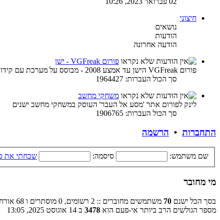
02 פברואר 2023, 10:26
חיצוני
נושאים
הודעות
הודעה אחרונה
פורום VGFreak - ישן
פורום VGFreak הישן עד אמצע 2008 - מבוסס על מערכת עם קידוד ישן
סך הכול העברות: 1964427
משחקי מחשב
לינק לפורום אתר 'מסע אל העבר' העוסק במשחקי מחשב ישנים
סך הכול העברות: 1906765
התחברות
•
הרשמה
שם משתמש:
סיסמה:
שכחתי את ס
מי מחובר
בסך הכל ישנם
70
משתמשים מחוברים :: 2 רשומים, 0 מוסתרים ו 68 אורחים (מבוסס על משתמשים פעילים ב־5 הדקות האחרונות)
מספר הגולשים הרב ביותר אי-פעם הוא
3478
ב 14 אוגוסט 2025, 13:05