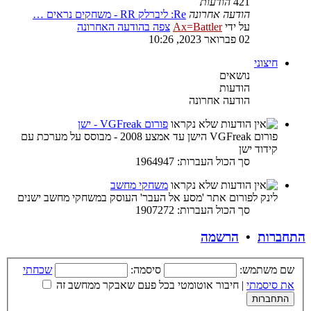
421
הודעות
הודעה אחרונה
Re: ליברלק RR - משחקים נראים …
על ידי
Ax=Battler
צפה בהודעה האחרונה
02 פברואר 2023, 10:26
חיצוני
נושאים
הודעות
הודעה אחרונה
פורום VGFreak - ישן
פורום VGFreak הישן עד אמצע 2008 - מבוסס על מערכת עם
קידוד ישן
סך הכול העברות: 1964947
משחקי מחשב
לינק לפורום אתר 'מסע אל העבר' העוסק במשחקי מחשב ישנים
סך הכול העברות: 1907272
התחברות
•
הרשמה
שם משתמש:
סיסמה:
שכחתי
את סיסמתי
|
חיבור אוטומטי בכל פעם שאבקר ממחשב זה