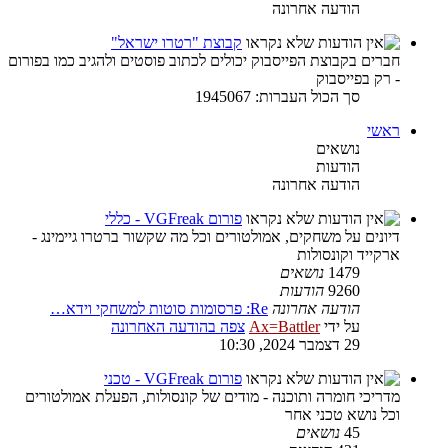
הודעה אחרונה
קבוצת "רטרו ישראל"
חברים בקבוצת הפייסבוק יכולים לכתוב פוסטים ולהגיב כמו בפורום
- רק בפייסבוק
סך הכול העברות: 1945067
ראשי
נושאים
הודעות
הודעה אחרונה
פורום VGFreak - כללי
דיונים על משחקים, אמולטורים וכל מה שקשור ברטרו גיימינג -
ארקייד וקונסולות
1479
נושאים
9260
הודעות
הודעה אחרונה
Re: פרסומות סוטות למשחקי וידא…
על ידי
Ax=Battler
צפה בהודעה האחרונה
29 דצמבר 2024, 10:30
פורום VGFreak - טכני
מדריכי חומרה ותוכנה - מודים של קונסולות, הפעלת אמולטורים
וכל נושא טכני אחר
45
נושאים