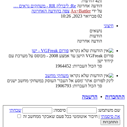
421
הודעות
הודעה אחרונה
Re: ליברלק RR - משחקים נראים …
על ידי
Ax=Battler
צפה בהודעה האחרונה
02 פברואר 2023, 10:26
חיצוני
נושאים
הודעות
הודעה אחרונה
פורום VGFreak - ישן
פורום VGFreak הישן עד אמצע 2008 - מבוסס על מערכת עם
קידוד ישן
סך הכול העברות: 1964452
משחקי מחשב
לינק לפורום אתר 'מסע אל העבר' העוסק במשחקי מחשב ישנים
סך הכול העברות: 1906793
התחברות
•
הרשמה
שם משתמש:
סיסמה:
שכחתי
את סיסמתי
|
חיבור אוטומטי בכל פעם שאבקר ממחשב זה