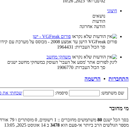
02 פברואר 2023, 10:26
חיצוני
נושאים
הודעות
הודעה אחרונה
פורום VGFreak - ישן
פורום VGFreak הישן עד אמצע 2008 - מבוסס על מערכת עם קידוד ישן
סך הכול העברות: 1964431
משחקי מחשב
לינק לפורום אתר 'מסע אל העבר' העוסק במשחקי מחשב ישנים
סך הכול העברות: 1906770
התחברות
•
הרשמה
שם משתמש:
סיסמה:
שכחתי את ס
מי מחובר
בסך הכל ישנם
80
משתמשים מחוברים :: 1 רשומים, 0 מוסתרים ו 79 אורחים (מבוסס על משתמשים פעילים ב־5 הדקות האחרונות)
מספר הגולשים הרב ביותר אי-פעם הוא
3478
ב 14 אוגוסט 2025, 13:05