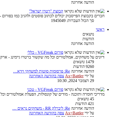
הודעה אחרונה
קבוצת "רטרו ישראל"
חברים בקבוצת הפייסבוק יכולים לכתוב פוסטים ולהגיב כמו בפורום -
סך הכול העברות: 1945049
ראשי
נושאים
הודעות
הודעה אחרונה
פורום VGFreak - כללי
דיונים על משחקים, אמולטורים וכל מה שקשור ברטרו גיימינג - ארקיי
1479
נושאים
9260
הודעות
הודעה אחרונה
Re: פרסומות סוטות למשחקי וידא…
על ידי
Ax=Battler
צפה בהודעה האחרונה
29 דצמבר 2024, 10:30
פורום VGFreak - טכני
מדריכי חומרה ותוכנה - מודים של קונסולות, הפעלת אמולטורים וכל
45
נושאים
421
הודעות
הודעה אחרונה
Re: ליברלק RR - משחקים נראים …
על ידי
Ax=Battler
צפה בהודעה האחרונה