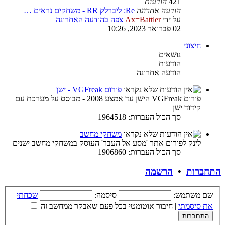
421
הודעות
הודעה אחרונה
Re: ליברלק RR - משחקים נראים …
על ידי
Ax=Battler
צפה בהודעה האחרונה
02 פברואר 2023, 10:26
חיצוני
נושאים
הודעות
הודעה אחרונה
פורום VGFreak - ישן
פורום VGFreak הישן עד אמצע 2008 - מבוסס על מערכת עם
קידוד ישן
סך הכול העברות: 1964518
משחקי מחשב
לינק לפורום אתר 'מסע אל העבר' העוסק במשחקי מחשב ישנים
סך הכול העברות: 1906860
התחברות
•
הרשמה
שם משתמש:
סיסמה:
שכחתי
את סיסמתי
|
חיבור אוטומטי בכל פעם שאבקר ממחשב זה