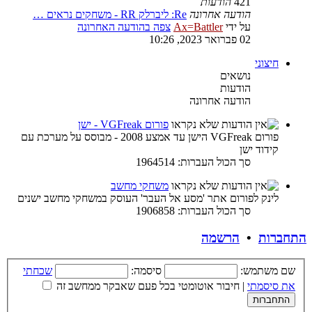
421
הודעות
הודעה אחרונה
Re: ליברלק RR - משחקים נראים …
על ידי
Ax=Battler
צפה בהודעה האחרונה
02 פברואר 2023, 10:26
חיצוני
נושאים
הודעות
הודעה אחרונה
פורום VGFreak - ישן
פורום VGFreak הישן עד אמצע 2008 - מבוסס על מערכת עם
קידוד ישן
סך הכול העברות: 1964514
משחקי מחשב
לינק לפורום אתר 'מסע אל העבר' העוסק במשחקי מחשב ישנים
סך הכול העברות: 1906858
התחברות
•
הרשמה
שם משתמש:
סיסמה:
שכחתי
את סיסמתי
|
חיבור אוטומטי בכל פעם שאבקר ממחשב זה