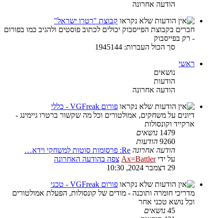
הודעה אחרונה
קבוצת "רטרו ישראל"
חברים בקבוצת הפייסבוק יכולים לכתוב פוסטים ולהגיב כמו בפורום
- רק בפייסבוק
סך הכול העברות: 1945144
ראשי
נושאים
הודעות
הודעה אחרונה
פורום VGFreak - כללי
דיונים על משחקים, אמולטורים וכל מה שקשור ברטרו גיימינג -
ארקייד וקונסולות
1479
נושאים
9260
הודעות
הודעה אחרונה
Re: פרסומות סוטות למשחקי וידא…
על ידי
Ax=Battler
צפה בהודעה האחרונה
29 דצמבר 2024, 10:30
פורום VGFreak - טכני
מדריכי חומרה ותוכנה - מודים של קונסולות, הפעלת אמולטורים
וכל נושא טכני אחר
45
נושאים